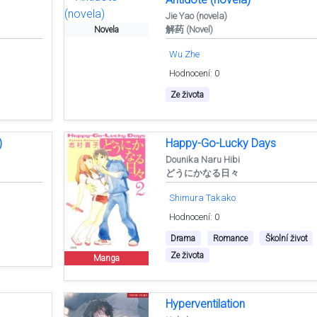
Jie Yao (novela)
解药 (Novel)
Novela
Wu Zhe
Hodnocení: 0
Ze života
)
Happy-Go-Lucky Days
Dounika Naru Hibi
どうにかなる日々
Shimura Takako
Hodnocení: 0
Drama
Romance
Školní život
Ze života
Manga
Hyperventilation