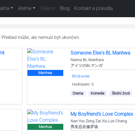
árna
Anime
Galerie
Blog
Kontakt a pravidla
. Překlad může, ale nemusí být ukončen.
 Hi
Someone Else's BL Manhwa
i
Namui BL Manhwa
アイツのBLマンガ
Manhwa
Bbobariee
Hodnocení: 0
Drama
Komedie
Školní život
My Boyfriend's Love Complex
Nan You Zong Zai Xiu Luo Chang
男友总在修罗场
Manhua