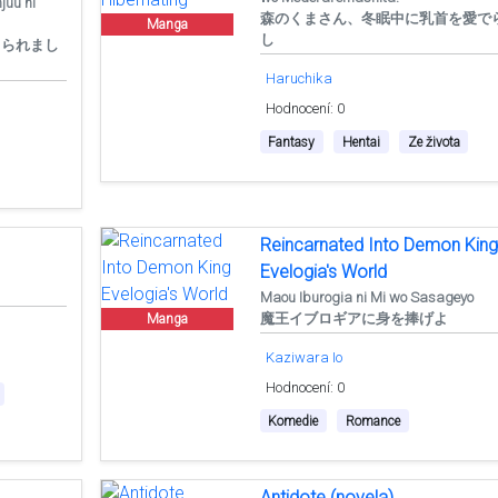
juu ni
森のくまさん、冬眠中に乳首を愛で
Manga
し
メられまし
Haruchika
Hodnocení: 0
Fantasy
Hentai
Ze života
Reincarnated Into Demon King
Evelogia's World
Maou Iburogia ni Mi wo Sasageyo
魔王イブロギアに身を捧げよ
Manga
Kaziwara Io
Hodnocení: 0
Komedie
Romance
Antidote (novela)