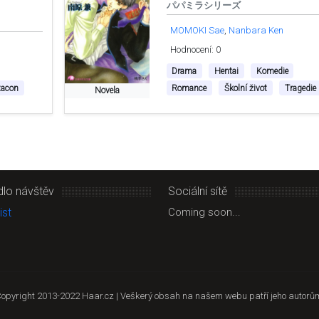
パパミラシリーズ
MOMOKI Sae
Nanbara Ken
Hodnocení: 0
Drama
Hentai
Komedie
tacon
Romance
Školní život
Tragedie
Novela
dlo návštěv
Sociální sítě
Coming soon...
opyright 2013-2022 Haar.cz | Veškerý obsah na našem webu patří jeho autorů