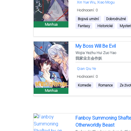
Xin Yue Wu
Xiao Mogu
Hodnocení: 0
Bojová umění
Dobrodružné
Manhua
Fantasy
Historické
Mysteri
My Boss Will Be Evil
Wojia Yezhu Hui Zuo Yao
我家业主会作妖
Qian Qiu Ye
Hodnocení: 0
Komedie
Romance
Ze živo
Manhua
Fanboy Summoning Shafte
Otherworldly Beast