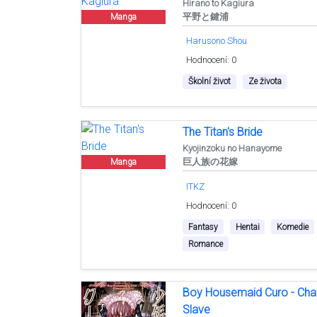
Hirano to Kagiura
平野と鍵浦
Manga
Harusono Shou
Hodnocení: 0
Školní život
Ze života
The Titan's Bride
Kyojinzoku no Hanayome
巨人族の花嫁
Manga
ITKZ
Hodnocení: 0
Fantasy
Hentai
Komedie
Romance
Boy Housemaid Curo - Cha
Slave