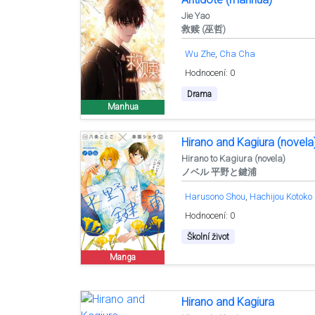
Jie Yao
救赎 (巫哲)
Wu Zhe
Cha Cha
Hodnocení: 0
Drama
Manhua
Hirano and Kagiura (novela
Hirano to Kagiura (novela)
ノベル 平野と鍵浦
Harusono Shou
Hachijou Kotoko
Hodnocení: 0
Školní život
Manga
Hirano and Kagiura