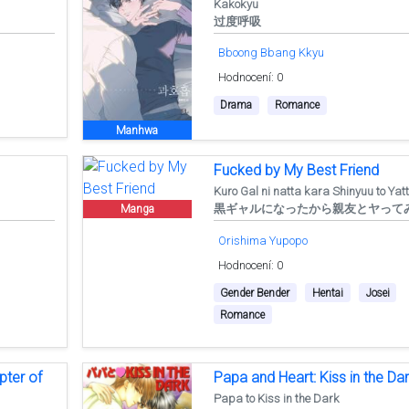
Kakokyu
过度呼吸
Bboong Bbang Kkyu
Hodnocení: 0
Drama
Romance
Manhwa
Fucked by My Best Friend
Kuro Gal ni natta kara Shinyuu to Yat
黒ギャルになったから親友とヤって
Manga
Orishima Yupopo
Hodnocení: 0
Gender Bender
Hentai
Josei
Romance
pter of
Papa and Heart: Kiss in the Da
Papa to Kiss in the Dark