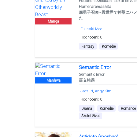
Fudanshi Shoukan: Isekai de Shin
Hameraremashita
腐男子召喚~異世界で神獣にハ
た
Manga
Fujisaki Moe
Hodnocení: 0
Fantasy
Komedie
Semantic Error
Semantic Error
语义错误
Manhwa
Jeosuri
Angy Kim
Hodnocení: 0
Drama
Komedie
Romance
Školní život
Antidote (manhua)