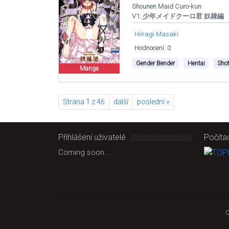
Shounen Maid Curo-kun
V1: 少年メイドクーロ君 奴隷編
Hiiragi Masaki
Hodnocení: 0
Gender Bender
Hentai
Sho
Manga
Strana 1 z 46
další
poslední »
Přihlášení uživatelé
Počita
Coming soon...
C