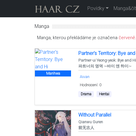
Povídky
Manga&čít
Manga
Manga, kterou překládáme je označena
červeně
Partner's Territory: Bye and
Partner-ui Yeong-yeok: Bye and H
파트너의 영역 ∼바이 앤 하이∼
Manhwa
Aivan
Hodnocení: 0
Drama
Hentai
Without Parallel
Qianwu Guren
前无古人