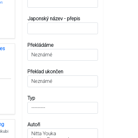
en
Japonský název - přepis
Překládáme
ves
Překlad ukončen
Typ
ng
Autoři
ikubi