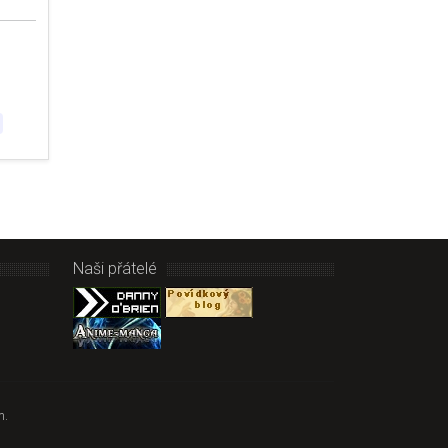
Naši přátelé
m.