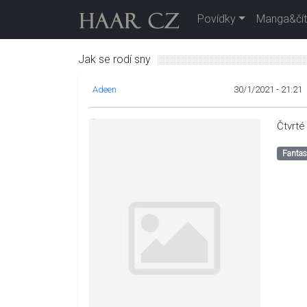
Povídky
Manga&čít
Jak se rodí sny
Adeen
30/1/2021 - 21:21
Čtvrté
Fanta