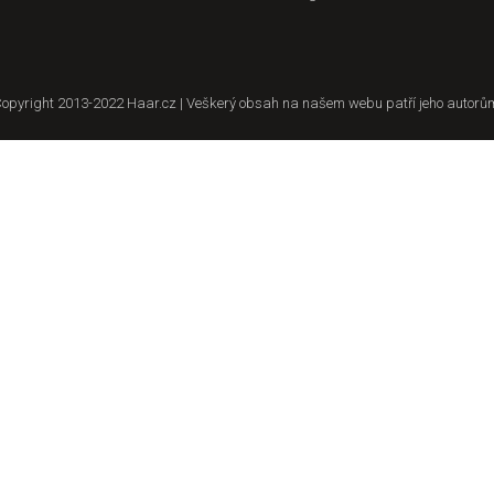
opyright 2013-2022 Haar.cz | Veškerý obsah na našem webu patří jeho autorů