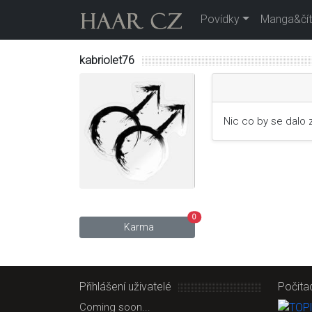
Povídky
Manga&čít
kabriolet76
Nic co by se dalo z
0
Karma
Přihlášení uživatelé
Počita
Coming soon...