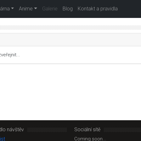
árna
Anime
Galerie
Blog
Kontakt a pravidla
veřejnit...
dlo návštěv
Sociální sítě
Coming soon...