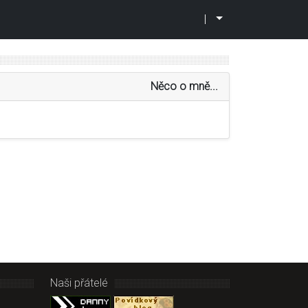
|
Něco o mně...
Naši přátelé