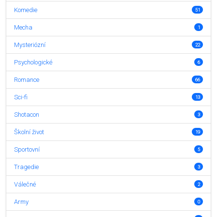
Komedie
51
Mecha
1
Mysteriózní
22
Psychologické
6
Romance
66
Sci-fi
13
Shotacon
3
Školní život
19
Sportovní
5
Tragedie
3
Válečné
2
Army
0