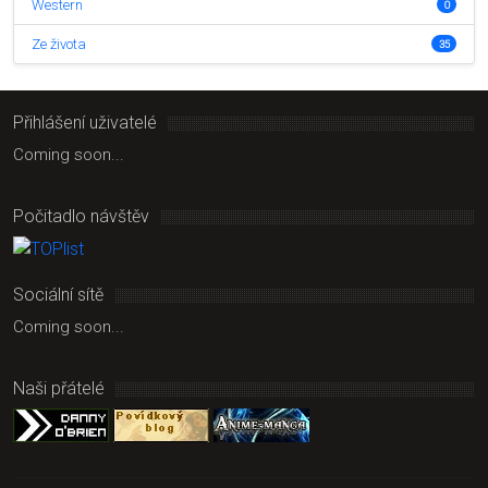
Western
0
Ze života
35
Přihlášení uživatelé
Coming soon...
Počitadlo návštěv
Sociální sítě
Coming soon...
Naši přátelé