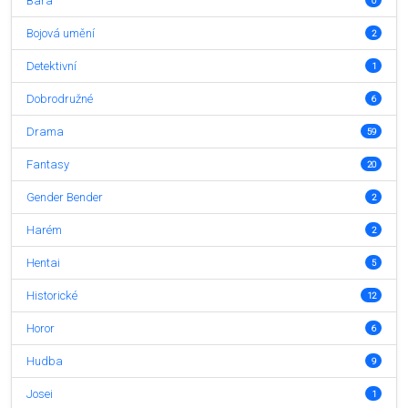
Bara
0
Bojová umění
2
Detektivní
1
Dobrodružné
6
Drama
59
Fantasy
20
Gender Bender
2
Harém
2
Hentai
5
Historické
12
Horor
6
Hudba
9
Josei
1