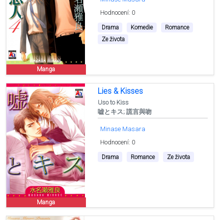
Hodnocení: 0
Drama
Komedie
Romance
Ze života
Manga
Lies & Kisses
Uso to Kiss
嘘とキス; 謊言與吻
Minase Masara
Hodnocení: 0
Drama
Romance
Ze života
Manga