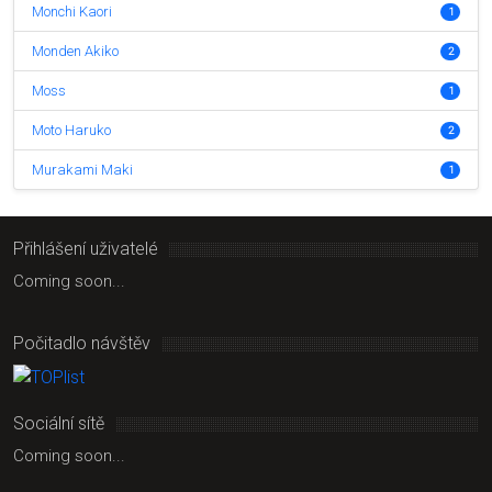
Monchi Kaori
1
Monden Akiko
2
Moss
1
Moto Haruko
2
Murakami Maki
1
Přihlášení uživatelé
Coming soon...
Počitadlo návštěv
Sociální sítě
Coming soon...