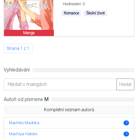
Hodnocení: 0
Romance
Školní život
Manga
Strana 1 z 1.
Vyhledávání
Hledat
Autoři od písmene
M
Kompletní seznam autorů
Machiko Madoka
1
Machiya Hatoko
1