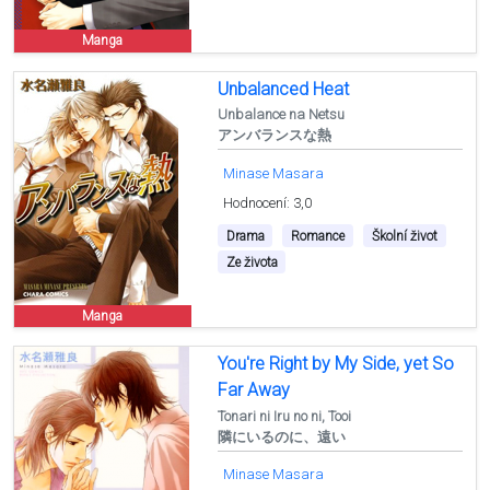
Manga
Unbalanced Heat
Unbalance na Netsu
アンバランスな熱
Minase Masara
Hodnocení: 3,0
Drama
Romance
Školní život
Ze života
Manga
You're Right by My Side, yet So
Far Away
Tonari ni Iru no ni, Tooi
隣にいるのに、遠い
Minase Masara