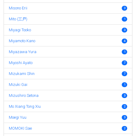
Misono Erii
3
Mito (三戸)
1
Miyagi Tooko
3
Miyamoto Kano
4
Miyazawa Yura
1
Miyoshi Ayato
7
Mizukami Shin
7
Mizuki Gai
1
Mizushiro Setona
3
Mo Xiang Tong Xiu
2
Moegi Yuu
3
MOMOKI Sae
2