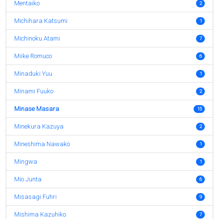
Mentaiko
2
Michihara Katsumi
1
Michinoku Atami
7
Miike Romuco
6
Minaduki Yuu
1
Minami Fuuko
2
Minase Masara
15
Minekura Kazuya
2
Mineshima Nawako
1
Mingwa
1
Mio Junta
6
Misasagi Fuhri
9
Mishima Kazuhiko
7