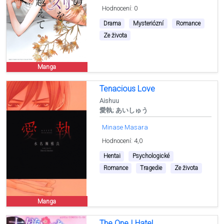
Hodnocení: 0
Drama
Mysteriózní
Romance
Ze života
Manga
Tenacious Love
Aishuu
愛執; あいしゅう
Minase Masara
Hodnocení: 4,0
Hentai
Psychologické
Romance
Tragedie
Ze života
Manga
The One I Hate!