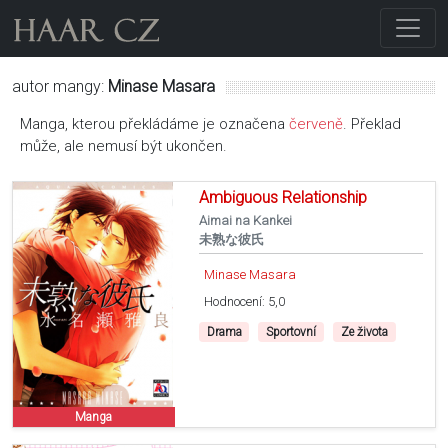
autor mangy:
Minase Masara
Manga, kterou překládáme je označena
červeně
. Překlad
může, ale nemusí být ukončen.
Ambiguous Relationship
Aimai na Kankei
未熟な彼氏
Minase Masara
Hodnocení: 5,0
Drama
Sportovní
Ze života
Manga