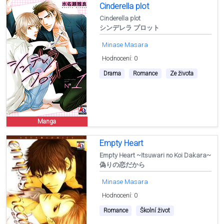
Cinderella plot
Cinderella plot
シンデレラ プロット
Minase Masara
Hodnocení: 0
Drama
Romance
Ze života
Manga
Empty Heart
Empty Heart ~Itsuwari no Koi Dakara~
偽りの恋だから
Minase Masara
Hodnocení: 0
Romance
Školní život