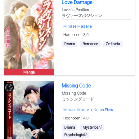
Love Damage
Lover`s Position
ラヴァーズポジション
Minase Masara
Hodnocení: 3,0
Drama
Romance
Ze života
Manga
Missing Code
Missing Code
ミッシングコード
Minase Masara
Katoh Elena
Hodnocení: 4,0
Drama
Mysteriózní
Psychologické