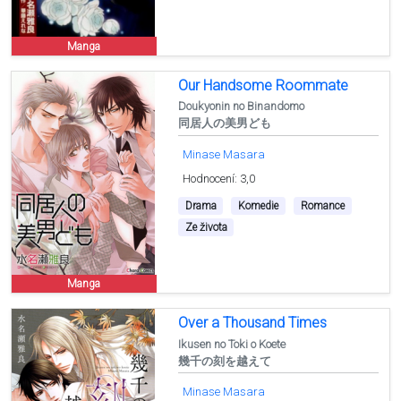
Manga
Our Handsome Roommate
Doukyonin no Binandomo
同居人の美男ども
Minase Masara
Hodnocení: 3,0
Drama
Komedie
Romance
Ze života
Manga
Over a Thousand Times
Ikusen no Toki o Koete
幾千の刻を越えて
Minase Masara