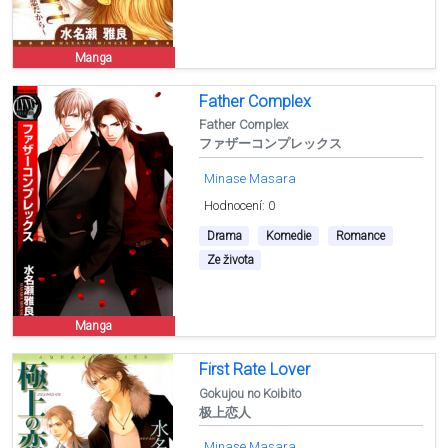
Manga
Father Complex
Father Complex
ファザーコンプレックス
Minase Masara
Hodnocení: 0
Drama
Komedie
Romance
Ze života
Manga
First Rate Lover
Gokujou no Koibito
极上恋人
Minase Masara