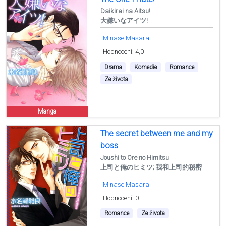
Daikirai na Aitsu!
大嫌いなアイツ!
Minase Masara
Hodnocení: 4,0
Drama
Komedie
Romance
Ze života
Manga
The secret between me and my
boss
Joushi to Ore no Himitsu
上司と俺のヒミツ; 我和上司的秘密
Minase Masara
Hodnocení: 0
Romance
Ze života