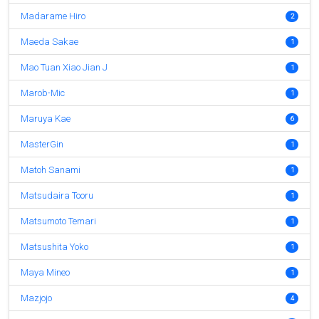
Madarame Hiro
2
Maeda Sakae
1
Mao Tuan Xiao Jian J
1
Marob-Mic
1
Maruya Kae
6
MasterGin
1
Matoh Sanami
1
Matsudaira Tooru
1
Matsumoto Temari
1
Matsushita Yoko
1
Maya Mineo
1
Mazjojo
4