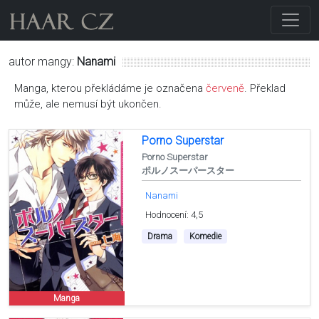
autor mangy:
Nanami
Manga, kterou překládáme je označena
červeně
. Překlad
může, ale nemusí být ukončen.
Porno Superstar
Porno Superstar
ポルノスーパースター
Nanami
Hodnocení: 4,5
Drama
Komedie
Manga