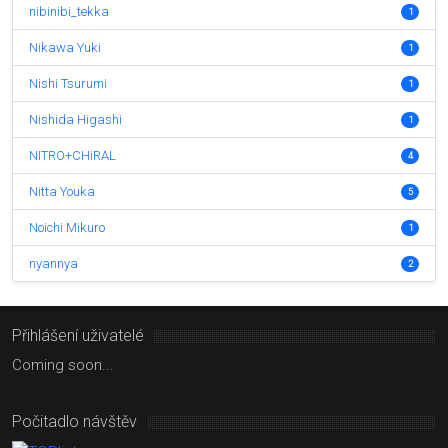
nibinibi_tekka
1
Nikawa Yuki
1
Nishi Tsurumi
1
Nishida Higashi
1
NITRO+CHiRAL
4
Nitta Youka
5
Noichi Mikuro
1
nyannya
2
Přihlášení uživatelé
Coming soon...
Počitadlo návštěv