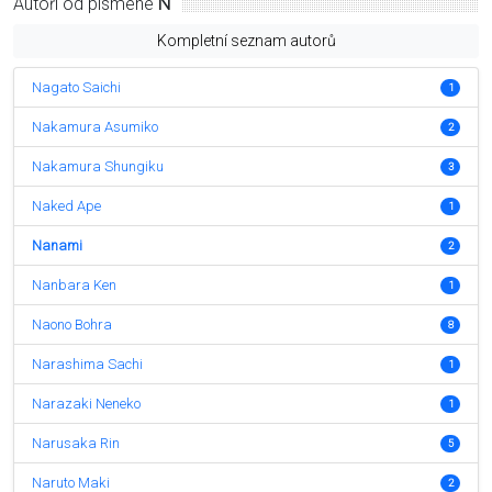
Autoři od písmene
N
Kompletní seznam autorů
Nagato Saichi
1
Nakamura Asumiko
2
Nakamura Shungiku
3
Naked Ape
1
Nanami
2
Nanbara Ken
1
Naono Bohra
8
Narashima Sachi
1
Narazaki Neneko
1
Narusaka Rin
5
Naruto Maki
2