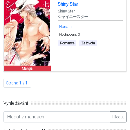
Shiny Star
Shiny Star
シャイニースター
Nanami
Hodnocení: 0
Romance
Ze života
Manga
Strana 1 z 1.
Vyhledávání
Hledat