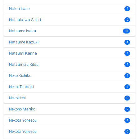
Natori Isato
1
Natsukawa Shiori
2
Natsume Isaku
11
Natsume Kazuki
4
Natsumi Kanna
1
Natsumizu Ritsu
1
Neko Kichiku
1
Nekoi Tsubaki
1
Nekokichi
0
Nekono Mariko
2
Nekota Yonezou
4
Nekota Yonezou
0