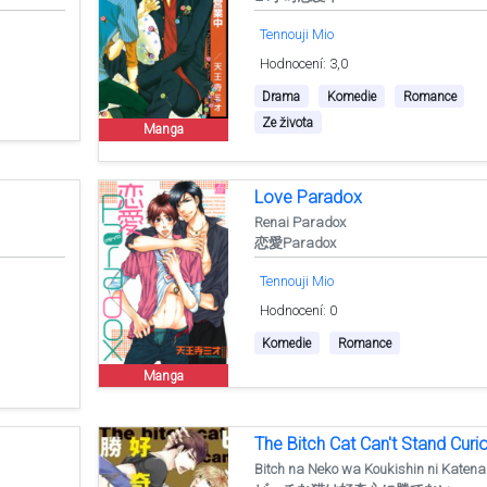
Tennouji Mio
Hodnocení: 3,0
Drama
Komedie
Romance
Ze života
Manga
Love Paradox
Renai Paradox
恋愛Paradox
Tennouji Mio
Hodnocení: 0
Komedie
Romance
Manga
The Bitch Cat Can't Stand Curio
Bitch na Neko wa Koukishin ni Katena