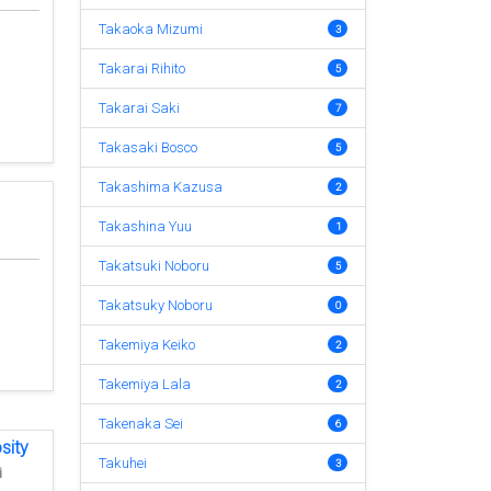
Takaoka Mizumi
3
Takarai Rihito
5
Takarai Saki
7
Takasaki Bosco
5
Takashima Kazusa
2
Takashina Yuu
1
Takatsuki Noboru
5
Takatsuky Noboru
0
Takemiya Keiko
2
Takemiya Lala
2
Takenaka Sei
6
sity
Takuhei
3
i