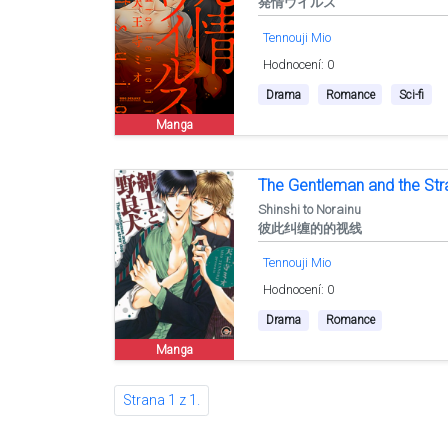
発情ウイルス
Tennouji Mio
Hodnocení: 0
Drama
Romance
Sci-fi
Manga
The Gentleman and the St
Shinshi to Norainu
彼此纠缠的的视线
Tennouji Mio
Hodnocení: 0
Drama
Romance
Manga
Strana 1 z 1.