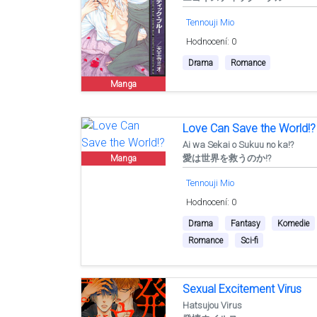
Tennouji Mio
Hodnocení: 0
Drama
Romance
Manga
Love Can Save the World!?
Ai wa Sekai o Sukuu no ka!?
愛は世界を救うのか!?
Manga
Tennouji Mio
Hodnocení: 0
Drama
Fantasy
Komedie
Romance
Sci-fi
Sexual Excitement Virus
Hatsujou Virus