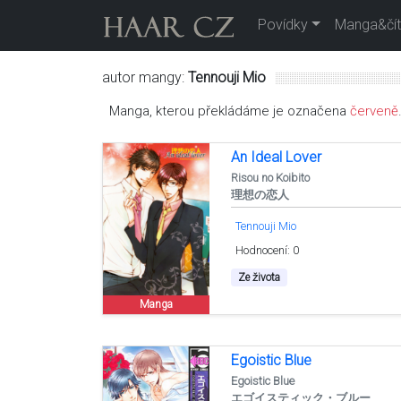
Povídky
Manga&čít
autor mangy:
Tennouji Mio
Manga, kterou překládáme je označena
červeně
An Ideal Lover
Risou no Koibito
理想の恋人
Tennouji Mio
Hodnocení: 0
Ze života
Manga
Egoistic Blue
Egoistic Blue
エゴイスティック・ブルー