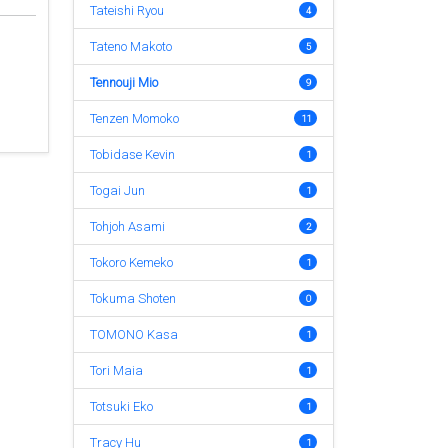
Tateishi Ryou
4
Tateno Makoto
5
Tennouji Mio
9
Tenzen Momoko
11
Tobidase Kevin
1
Togai Jun
1
Tohjoh Asami
2
Tokoro Kemeko
1
Tokuma Shoten
0
TOMONO Kasa
1
Tori Maia
1
Totsuki Eko
1
Tracy Hu
1