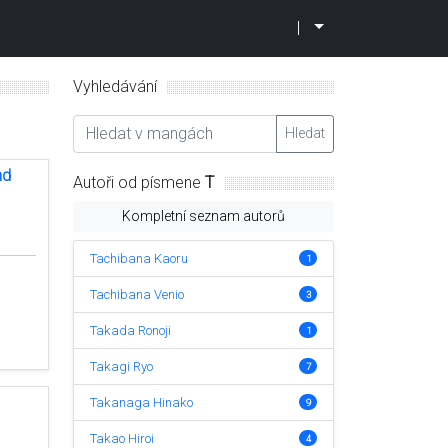
|
Vyhledávání
Hledat
nd
Autoři od písmene
T
Kompletní seznam autorů
Tachibana Kaoru
1
Tachibana Venio
3
Takada Ronoji
1
Takagi Ryo
7
Takanaga Hinako
9
Takao Hiroi
4