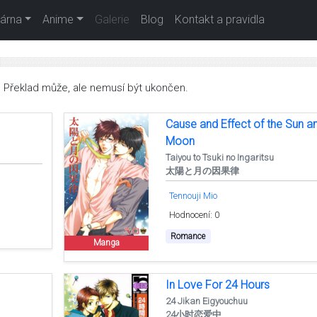
árna
Anime
Galerie
Blog
Kontakt a pravidla
. Překlad může, ale nemusí být ukončen.
Cause and Effect of the Sun a
Moon
Taiyou to Tsuki no Ingaritsu
太陽と月の因果律
Tennouji Mio
Hodnocení: 0
Romance
Manga
In Love For 24 Hours
24 Jikan Eigyouchuu
24小时恋爱中