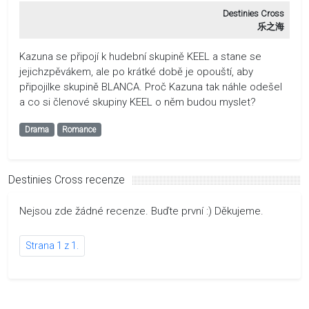
Destinies Cross
乐之海
Kazuna se připojí k hudební skupině KEEL a stane se
jejichzpěvákem, ale po krátké době je opouští, aby
připojilke skupině BLANCA. Proč Kazuna tak náhle odešel
a co si členové skupiny KEEL o něm budou myslet?
Drama
Romance
Destinies Cross recenze
Nejsou zde žádné recenze. Buďte první :) Děkujeme.
Strana 1 z 1.