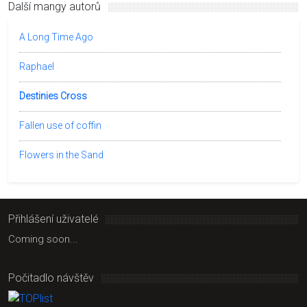
Další mangy autorů
A Long Time Ago
Raphael
Destinies Cross
Fallen use of coffin
Flowers in the Sand
Přihlášení uživatelé
Coming soon...
Počitadlo návštěv