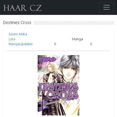
Destinies Cross
Azumi Moka
Lota
Manga
MangaUpdates
0
0