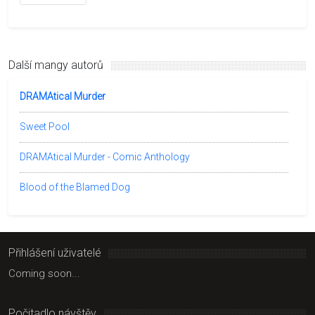
Další mangy autorů
DRAMAtical Murder
Sweet Pool
DRAMAtical Murder - Comic Anthology
Blood of the Blamed Dog
Přihlášení uživatelé
Coming soon...
Počitadlo návštěv