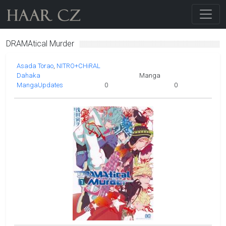
DRAMAtical Murder
Asada Torao
NITRO+CHiRAL
Dahaka
Manga
MangaUpdates
0
0