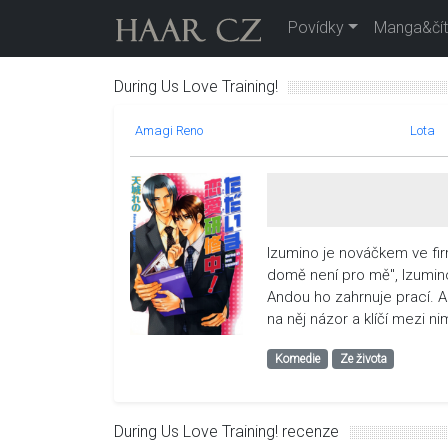
Povídky
Manga&čít
During Us Love Training!
Amagi Reno
Lota
Izumino je nováčkem ve fir
domě není pro mě", Izumino
Andou ho zahrnuje prací. An
na něj názor a klíčí mezi ni
Komedie
Ze života
During Us Love Training! recenze