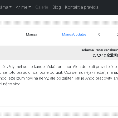
árna
Anime
Galerie
Blog
Kontakt a pravidla
Manga
MangaUpdates
0
Tadaima Renai Kenshuuc
ただいま恋愛研
mě, vždy měl sen o kancelářské romanci. Ale zde platí pravidlo "co 
 se toto pravidlo rozhodne porušit. Což se mu nějak nedaří, mana
do leze Izuminovi na nervy, ale po zjištění jak je Ando pracovitý, z
mi něco více.