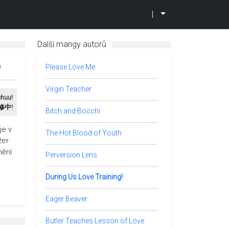
|
Další mangy autorů
0
Please Love Me
Virgin Teacher
huu!
修中!
Bitch and Bocchi
je v
The Hot Blood of Youth
žer
mění
Perversion Lens
During Us Love Training!
Eager Beaver
Butler Teaches Lesson of Love