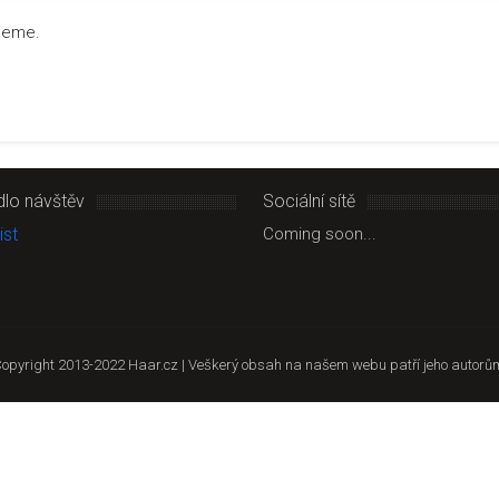
ujeme.
dlo návštěv
Sociální sítě
Coming soon...
opyright 2013-2022 Haar.cz | Veškerý obsah na našem webu patří jeho autorů