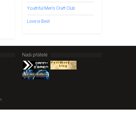
Youthful Men's Craft Club
Love is Best
Naši přátelé
m.