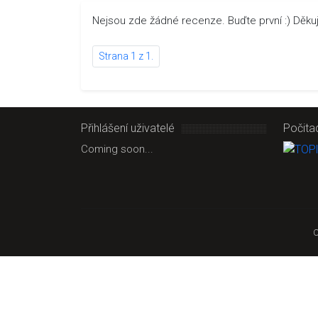
Nejsou zde žádné recenze. Buďte první :) Děk
Strana 1 z 1.
Přihlášení uživatelé
Počita
Coming soon...
C