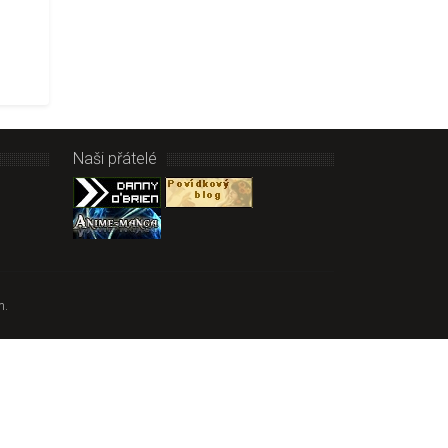
Naši přátelé
m.