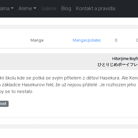
árna
Anime
Galerie
Blog
Kontakt a pravidla
Manga
MangaUpdates
0
Hitorijime Boyf
ひとりじめボーイフレ
ní školu kde se potká se svým přítelem z dětsví Hasekura. Ale Ke
 základce Hasekurovi řekl, že už nejsou přátelé. Je rozhozen jeho
by se to nestalo.
život