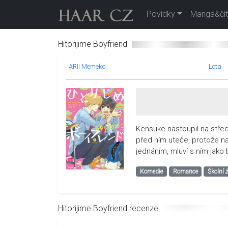
Povídky
Manga&čít
Hitorijime Boyfriend
ARII Memeko
Lota
Kensuke nastoupil na střed
před ním uteče, protože na
jednáním, mluví s ním jako 
Komedie
Romance
Školní 
Hitorijime Boyfriend recenze