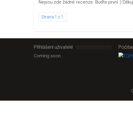
Nejsou zde žádné recenze. Buďte první :) Děk
Strana 1 z 1.
Přihlášení uživatelé
Počita
Coming soon...
C