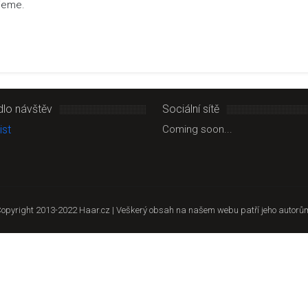
ujeme.
dlo návštěv
Sociální sítě
Coming soon...
opyright 2013-2022 Haar.cz | Veškerý obsah na našem webu patří jeho autorů