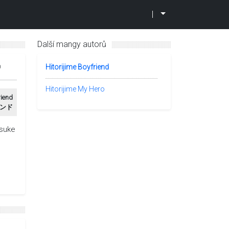
|
Další mangy autorů
0
Hitorijime Boyfriend
Hitorijime My Hero
riend
ンド
nsuke