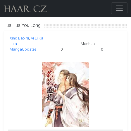
Hua Hua You Long
Xing Bao Ni
Ai Li Ka
Lota
Manhua
MangaUpdates
0
0