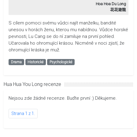
Hoa Hoa Du Long
花花遊龍
S cílem pomoci svému vůdci najít manželku, bandité
unesou v horách ženu, kterou mu nabídnou. Vůdce horské
pevnosti, Lu Cang se do ní zamiluje na první pohled.
Učarovala ho ohromující krásou. Nicméně v noci zjistí, že
ohromující kráska je muž.
Drama
Historické
Psychologické
Hua Hua You Long recenze
Nejsou zde žádné recenze. Buďte první :) Děkujeme.
Strana 1 z 1.