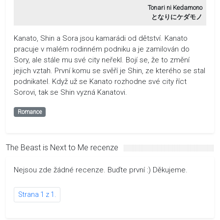
Tonari ni Kedamono
となりにケダモノ
Kanato, Shin a Sora jsou kamarádi od dětství. Kanato
pracuje v malém rodinném podniku a je zamilován do
Sory, ale stále mu své city neřekl. Bojí se, že to změní
jejich vztah. První komu se svěří je Shin, ze kterého se stal
podnikatel. Když už se Kanato rozhodne své city říct
Sorovi, tak se Shin vyzná Kanatovi.
Romance
The Beast is Next to Me recenze
Nejsou zde žádné recenze. Buďte první :) Děkujeme.
Strana 1 z 1.