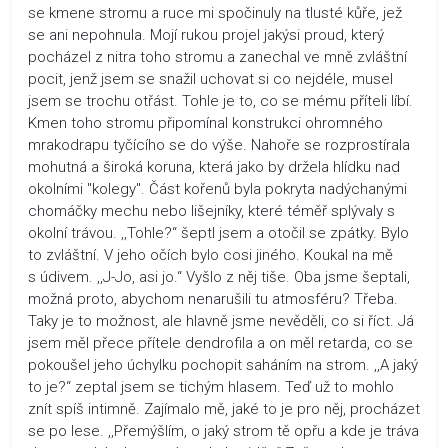
se kmene stromu a ruce mi spočinuly na tlusté kůře, jež
se ani nepohnula. Mojí rukou projel jakýsi proud, který
pocházel z nitra toho stromu a zanechal ve mně zvláštní
pocit, jenž jsem se snažil uchovat si co nejdéle, musel
jsem se trochu otřást. Tohle je to, co se mému příteli líbí.
Kmen toho stromu připomínal konstrukci ohromného
mrakodrapu tyčícího se do výše. Nahoře se rozprostírala
mohutná a široká koruna, která jako by držela hlídku nad
okolními "kolegy". Část kořenů byla pokryta nadýchanými
chomáčky mechu nebo lišejníky, které téměř splývaly s
okolní trávou. ,,Tohle?“ šeptl jsem a otočil se zpátky. Bylo
to zvláštní. V jeho očích bylo cosi jiného. Koukal na mě
s údivem. ,,J-Jo, asi jo.“ Vyšlo z něj tiše. Oba jsme šeptali,
možná proto, abychom nenarušili tu atmosféru? Třeba.
Taky je to možnost, ale hlavně jsme nevěděli, co si říct. Já
jsem měl přece přítele dendrofila a on měl retarda, co se
pokoušel jeho úchylku pochopit saháním na strom. ,,A jaký
to je?“ zeptal jsem se tichým hlasem. Teď už to mohlo
znít spíš intimně. Zajímalo mě, jaké to je pro něj, procházet
se po lese. ,,Přemýšlím, o jaký strom tě opřu a kde je tráva