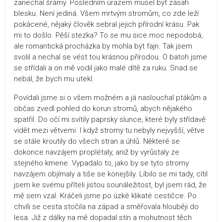
zanechal šrámy. Posledním úrazem musel být zásah
blesku. Není jediná. Všem mrtvým stromům, co zde leží
pokácené, nějaký člověk sebral jejich přírodní krásu. Pak
mi to došlo. Pěší stezka? To se mu sice moc nepodobá,
ale romantická procházka by mohla být fajn. Tak jsem
svolil a nechal se vést tou krásnou přírodou. O batoh jsme
se střídali a on mě vodil jako malé dítě za ruku. Snad se
nebál, že bych mu utekl.
Povídali jsme si o všem možném a já naslouchal ptákům a
občas zvedl pohled do korun stromů, abych nějakého
spatřil. Do očí mi svítily paprsky slunce, které byly střídavě
vidět mezi větvemi. I když stromy tu nebyly nejvyšší, větve
se stále kroutily do všech stran a úhlů. Některé se
dokonce navzájem proplétaly, aniž by vyrůstaly ze
stejného kmene. Vypadalo to, jako by se tyto stromy
navzájem objímaly a tiše se konejšily. Líbilo se mi tady, cítil
jsem ke svému příteli jistou sounáležitost, byl jsem rád, že
mě sem vzal. Kráčeli jsme po úzké klikaté cestičce. Po
chvíli se cesta stočila na západ a směřovala hlouběji do
lesa. Již z dálky na mě dopadal stín a mohutnost těch