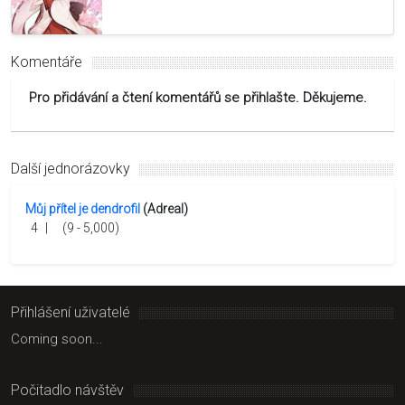
Komentáře
Pro přidávání a čtení komentářů se přihlašte. Děkujeme.
Další jednorázovky
Můj přítel je dendrofil
(Adreal)
4
|
(9 - 5,000)
Přihlášení uživatelé
Coming soon...
Počitadlo návštěv