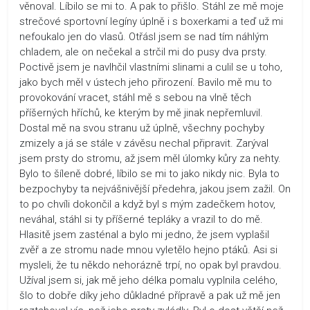
věnoval. Líbilo se mi to. A pak to přišlo. Stáhl ze mě moje
strečové sportovní legíny úplně i s boxerkami a teď už mi
nefoukalo jen do vlasů. Otřásl jsem se nad tím náhlým
chladem, ale on nečekal a strčil mi do pusy dva prsty.
Poctivě jsem je navlhčil vlastními slinami a culil se u toho,
jako bych měl v ústech jeho přirození. Bavilo mě mu to
provokování vracet, stáhl mě s sebou na vlně těch
příšerných hříchů, ke kterým by mě jinak nepřemluvil.
Dostal mě na svou stranu už úplně, všechny pochyby
zmizely a já se stále v závěsu nechal připravit. Zarýval
jsem prsty do stromu, až jsem měl úlomky kůry za nehty.
Bylo to šíleně dobré, líbilo se mi to jako nikdy nic. Byla to
bezpochyby ta nejvášnivější předehra, jakou jsem zažil. On
to po chvíli dokončil a když byl s mým zadečkem hotov,
neváhal, stáhl si ty příšerné tepláky a vrazil to do mě.
Hlasitě jsem zasténal a bylo mi jedno, že jsem vyplašil
zvěř a ze stromu nade mnou vyletělo hejno ptáků. Asi si
mysleli, že tu někdo nehorázně trpí, no opak byl pravdou.
Užíval jsem si, jak mě jeho délka pomalu vyplnila celého,
šlo to dobře díky jeho důkladné přípravě a pak už mě jen