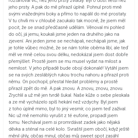
roztahoval víc, než jeho prsty zvládly. Byl o dost větší než
jeho prsty. A pak do mě přirazil úplně. Pohnul proti mně
svými vražednými boky a přímo to napálil do mé prostaty.
V tu chvíli mi v chloubě zacukalo tak mocně, že jsem měl
pocit, že se snad předčasně udělám. Věnoval mi pohled
do očí, já jemu, koukali jsme jeden na druhého jako na
zjevení. Ani jeden jsme se nechápali, nechápali jsme, jak
je tohle vůbec možné, že se nám tohle oběma líbí, ale teď
měl ve mně celou svou délku, nedokázal jsem dost dobře
přemýšlet. Prostě jsem se mu musel vydat na milost a
nemilost. V jeho případě bude obojí dokonalé! Vytáhl jsem
se na svých zesláblých rukou trochu nahoru a přirazil proti
němu. On pochopil, přestal hledat problémy a prostě
přirazil zpět do mě. A pak znovu. A znovu, znovu, znovu.
Zrychlil a už mě jen tvrdě šukal. Naše kůže o sebe pleskala
a ze mě vycházelo spíš hekání než vzdychy. Byl jsem
z toho úplně mimo, byl to jiný vesmír, co jsem teď zažíval.
Nic už mě nemohlo vyrušit z té euforie, propadl jsem
tomu. Nechával jsem si promrdávat zadek jako nějaká
děvka a sténal na celé kolo. Svraštil jsem obočí, když ještě
měnil úhly, občas minul, občas můj sweet spot zasáhl