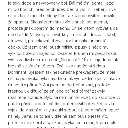
je taky docela nevyrovnaný boj. Dál mě tím lechtal, jezdil
mi po bocích, přes podbřišek, bedra, po linii žeber, užíval
si to. Já se musel smíchy třást a každou chvíli mi hrozilo,
že spadnu. Skousl jsem látku víc a snažil se nesmát,
protože jinak poletím do mechu. On se v tom vyžívat a dál
mě dráždil. Vždycky miloval, když mě mohl dráždit, zlobit,
otravovat, provokovat, liboval si v tom jako umanuté
děcko. Už jsem chtěl pustit mikinu z pusy a něco mu
vytknout, ale on najednou zvážněl. Prutem mi zvedl bradu
výš a zadíval se mi do očí. ,,Nepouštěj.“ Řekl najednou tak
hrozně zvláštním tónem. Zněl jako nadržená šelma.
Dominant. Byl jsem tak neskutečně překvapený, že moje
něžná polovička byla najednou tak vydrážděná jen z takové
činnosti v přírodě. Asi jsem ho do teď neznal, protože
krásnou uklidňující zeleň jeho očí teď téměř zakryly
rozšířené zornice. Bylo na něm přímo vidět, co asi chce. A
pak to přišlo, prostě mě tím prutem švihl přes žebra. Já
vyjekl do vlastní mikiny a cukl sebou, až jsem málem spadl
na něj. Jemu se to ale viditelně zamlouvalo ještě víc,
protože se sklonil a špičkou jazyka mi tu ránu, která stále