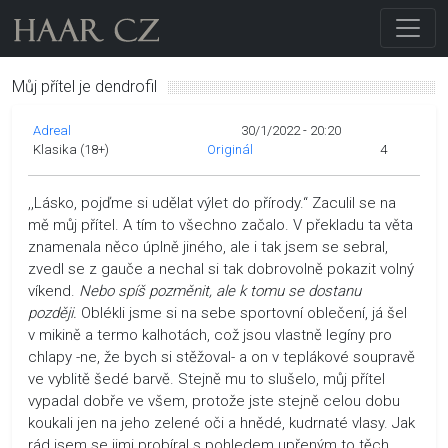
Můj přítel je dendrofil
Adreal
30/1/2022 - 20:20
Klasika (18+)
Originál
4
,,Lásko, pojďme si udělat výlet do přírody.“ Zaculil se na
mě můj přítel. A tím to všechno začalo. V překladu ta věta
znamenala něco úplně jiného, ale i tak jsem se sebral,
zvedl se z gauče a nechal si tak dobrovolně pokazit volný
víkend.
Nebo spíš pozměnit, ale k tomu se dostanu
později.
Oblékli jsme si na sebe sportovní oblečení, já šel
v mikině a termo kalhotách, což jsou vlastně legíny pro
chlapy -ne, že bych si stěžoval- a on v teplákové soupravě
ve vyblitě šedé barvě. Stejně mu to slušelo, můj přítel
vypadal dobře ve všem, protože jste stejně celou dobu
koukali jen na jeho zelené oči a hnědé, kudrnaté vlasy. Jak
rád jsem se jimi probíral s pohledem upřeným to těch