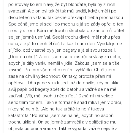
poletovaly kolem hlavy, že být blonďaté, byla by z nich
svatozář. Ale on byl tak či tak můj anděl, když uměl i po
dvou letech vztahu tak pěkně překvapit třeba procházkou.
Společně jsme si sedli do mechu a já se zády opřel o ten
urostlý strom. Kůra mě trochu škrábala do zad a můj přítel
se jen jemně usmíval. Seděl trochu divně, měl nohu přes
nohu, ale já to nechtěl řešit a kazit nám den. Vyndali jsme
si jídlo, což vlastně byly jen bagety a já si svou rozbalil.
,,Dobrou chuť.“ Zaculil jsem se a zastrčil si vlasy za ucho,
abych je díky vánku neměl v jídle. Zakousl jsem se a tiše
zavrněl. Po tom všem chození mi vyhládlo. Chtěl jsem
zase na chvíli vydechnout. On taky, protože přání mi
opětoval. Oba jsme v klidu jedli až do chvíle, kdy on uklidil
svůj papír od bagety zpět do batohu a vážně se na mě
zadíval. ,,Víš, měl bych ti něco říct.“ Oznámil mi velice
seriózním tónem. Takhle formálně snad mluvil jen v práci,
nikdy né na mě. ,,Ale no tak, určitě to není taková
katastrofa.“ Pousmál jsem se na něj, abych ho aspoň
trochu uklidnil. On se jemně zamračil a v obličeji se mu
objevila ustaraná vráska. Takhle vypadal vážně nejistě a