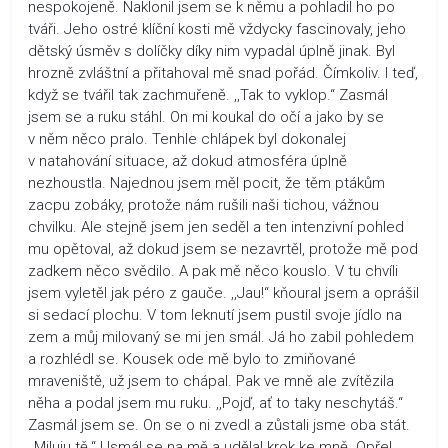
nespokojeně. Naklonil jsem se k němu a pohladil ho po
tváři. Jeho ostré klíční kosti mě vždycky fascinovaly, jeho
dětský úsměv s dolíčky díky nim vypadal úplně jinak. Byl
hrozně zvláštní a přitahoval mě snad pořád. Čímkoliv. I teď,
když se tvářil tak zachmuřeně. ,,Tak to vyklop.“ Zasmál
jsem se a ruku stáhl. On mi koukal do očí a jako by se
v něm něco pralo. Tenhle chlápek byl dokonalej
v natahování situace, až dokud atmosféra úplně
nezhoustla. Najednou jsem měl pocit, že těm ptákům
zacpu zobáky, protože nám rušili naši tichou, vážnou
chvilku. Ale stejně jsem jen seděl a ten intenzivní pohled
mu opětoval, až dokud jsem se nezavrtěl, protože mě pod
zadkem něco svědilo. A pak mě něco kouslo. V tu chvíli
jsem vyletěl jak péro z gauče. ,,Jau!“ kňoural jsem a oprášil
si sedací plochu. V tom leknutí jsem pustil svoje jídlo na
zem a můj milovaný se mi jen smál. Já ho zabil pohledem
a rozhlédl se. Kousek ode mě bylo to zmiňované
mraveniště, už jsem to chápal. Pak ve mně ale zvítězila
něha a podal jsem mu ruku. ,,Pojď, ať to taky neschytáš.“
Zasmál jsem se. On se o ni zvedl a zůstali jsme oba stát.
,,Miluju tě.“ Usmál se na mě a udělal krok ke mně. Opřel