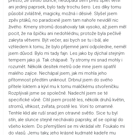
přesto, že svítilo slunce, nedopadl sem přes spleť větví
ani jediný paprsek, bylo tady trochu šero. Les díky tomu
působil zvláštně, magicky, možná i děsivě. Slyšel jsem
zpěv ptáků, no paradoxně jsem tam nahoře neviděl nic
živého. Kmeny stromů dosahovaly tak vysoko, až jsem měl
pocit, že na špičku ani nedohlédnu, protože byla pečlivě
zakryta větvemi. Být večer, asi bych se tu i bál, ale
vzhledem k tomu, že bylo příjemné jarní odpoledne, neměl
jsem důvod. Bylo mi tady fajn. Les jako by dýchal stejným
tempem jako já. Tak chápavě. Ty stromy mi snad mohly i
rozumět. Několik desítek metrů ode mne jsem spatřil
malého zajíce. Nechápal jsem, jak mi mohla jeho
přítomnost předtím uniknout. Drbnul jsem do svého
přítele loktem a kývl mu k tomu maličkému stvořeníčku.
Rozplývali jsme se společně. Nadechl jsem se té
specifické vůně. Cítil jsem prostě les, několik druhů květin,
stromů, vlhkost, zvířata, prostě les. Voní to omamně.
Tenhle klid ale ruší snad jen otravné světlo. Sice tu byl
stín, ale slunce stejně nechávalo paprsky, ať se opírají do
všeho kolem. Do přemýšlení se mi vkrádal vítr. Foukalo mi
do vlasů. Jemu taky, jeho krásné kudrnaté kadeře mu