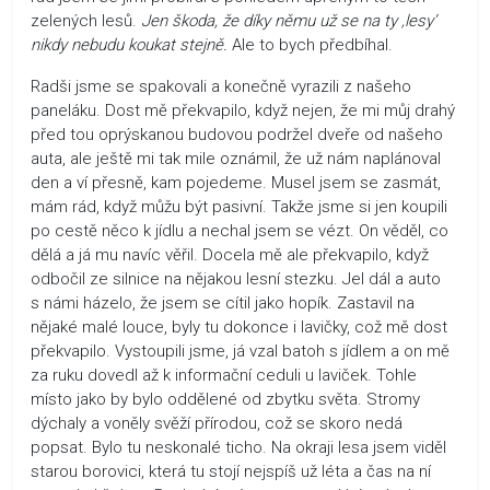
zelených lesů.
Jen škoda, že díky němu už se na ty ‚lesy‘
nikdy nebudu koukat stejně.
Ale to bych předbíhal.
Radši jsme se spakovali a konečně vyrazili z našeho
paneláku. Dost mě překvapilo, když nejen, že mi můj drahý
před tou oprýskanou budovou podržel dveře od našeho
auta, ale ještě mi tak mile oznámil, že už nám naplánoval
den a ví přesně, kam pojedeme. Musel jsem se zasmát,
mám rád, když můžu být pasivní. Takže jsme si jen koupili
po cestě něco k jídlu a nechal jsem se vézt. On věděl, co
dělá a já mu navíc věřil. Docela mě ale překvapilo, když
odbočil ze silnice na nějakou lesní stezku. Jel dál a auto
s námi házelo, že jsem se cítil jako hopík. Zastavil na
nějaké malé louce, byly tu dokonce i lavičky, což mě dost
překvapilo. Vystoupili jsme, já vzal batoh s jídlem a on mě
za ruku dovedl až k informační ceduli u laviček. Tohle
místo jako by bylo oddělené od zbytku světa. Stromy
dýchaly a voněly svěží přírodou, což se skoro nedá
popsat. Bylo tu neskonalé ticho. Na okraji lesa jsem viděl
starou borovici, která tu stojí nejspíš už léta a čas na ní