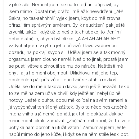
v plné síle. Nemohl jsem se na to teď ani připravit, byl
jsem mimo. Dostal mě, dráždil mě až k nevydržení. ,,AH!
Sakra, no taa-aahhhh!!“ vyjekl jsem, když do mě zrovna
přirazil tím správným směrem. Byl k neudržení, pak ještě
zrychlil, takže i když už to nešlo tak hluboko, to tření mi
bohatě stačilo, abych byl blízko. ,,A-AH-AH-AH-AH-AH!!“
vzdychal jsem v rytmu jeho přírazů, hlavu zvrácenou
dozadu, na pokraji svých sil. Udělal jsem se a tak mocný
orgasmus jsem dlouho neměl. Nešlo to jinak, prostě jsem
se pustil větve a zhroutil se mu do náruče. Naštěstí mě
chytil a já ho mohl obejmout. Uklidňoval mě jeho tep,
posledních pár přírazů a i jeho tvář se stáhla rozkoší.
Udělal se do mě a takovou dávku jsem ještě nezažil. Teklo
to ze mě na zem už ve chvíli, kdy ještě ani nebyl úplně
hotový. Ještě dlouhou dobu mě kolíbal na svém rameni a
já vydýchával ten šílený zážitek. Bylo to něco neskutečně
intenzivního a já neměl ponětí, jak tohle dokázal. Jak se
mnou mohl takhle zamávat. ,,Začínám mít pocit, že ta tvoje
úchylka nám pomohla utužit vztah.“ Zamumlal jsem ještě
napůl mimo do jeho kůže, i když se na něm stále leskl pot.