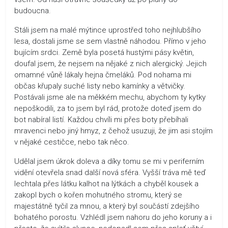
budoucna.
Stáli jsem na malé mýtince uprostřed toho nejhlubšího
lesa, dostali jsme se sem vlastně náhodou. Přímo v jeho
bujícím srdci. Země byla posetá hustými pásy květin,
doufal jsem, že nejsem na nějaké z nich alergický. Jejich
omamné vůně lákaly hejna čmeláků. Pod nohama mi
občas křupaly suché listy nebo kamínky a větvičky.
Postávali jsme ale na měkkém mechu, abychom ty kytky
nepoškodili, za to jsem byl rád, protože doteď jsem do
bot nabíral listí. Každou chvíli mi přes boty přebíhali
mravenci nebo jiný hmyz, z čehož usuzuji, že jim asi stojím
v nějaké cestičce, nebo tak něco.
Udělal jsem úkrok doleva a díky tomu se mi v periferním
vidění otevřela snad další nová sféra. Vyšší tráva mě teď
lechtala přes látku kalhot na lýtkách a chyběl kousek a
zakopl bych o kořen mohutného stromu, který se
majestátně tyčil za mnou, a který byl součástí zdejšího
bohatého porostu. Vzhlédl jsem nahoru do jeho koruny a i