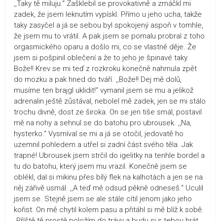
,,Taky tě miluju.“ Zašklebil se provokativně a zmáčkl mi
zadek, že jsem leknutím vypískl. Přímo u jeho ucha, takže
taky zasyčel a já se sebou byl spokojený aspoň v tomhle,
že jsem mu to vrátil. A pak jsem se pomalu probral z toho
orgasmického oparu a došlo mi, co se vlastně děje. Že
jsem si pošpinil oblečení a že to jeho je špinavé taky.
Bože!! Krev se mi teď z rozkroku konečně nahrnula zpět
do mozku a pak hned do tváří. ,,Bože!! Dej mě dolů,
musíme ten brajgl uklidit!“ vymanil jsem se mu a jelikož
adrenalin ještě zůstával, nebolel mě zadek, jen se mi stálo
trochu divně, dost ze široka. On se jen tiše smál, postavil
mě na nohy a sehnul se do batohu pro ubrousek. ,,Na,
hysterko.“ Vysmíval se mi a já se otočil, jedovatě ho
uzemnil pohledem a utřel si zadní část svého těla. Jak
trapné! Ubrousek jsem strčil do igelitky na tenhle bordel a
tu do batohu, který jsem mu vrazil. Konečně jsem se
oblékl, dal si mikinu přes bílý flek na kalhotách a jen se na
něj zářivě usmál. ,,A teď mě odsud pěkně odneseš.“ Uculil
jsem se. Stejně jsem se ale stále cítil jenom jako jeho
kořist. On mě chytil kolem pasu a přitáhl si mě blíž k sobě.
„Příště tě prostě položím do trávy a budu si s tebou hrát