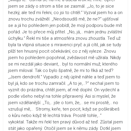
jsem se zády o strom a tiše se zasmál. ,,Jo, to je sice
hezký, ale teď mi řekni, co jsi to chtěl.“ Vyzval jsem ho a on
znovu trochu zvážněl. ,,Neodsoudíš mě, že ne?“ ujišťoval
se a já ho pohledem jen pobídl, že mojí podporu bude mít
pořád. Je to přece můj přítel. ,,No, já,.. mám jednu zvláštní
úchylku.“ Řekl mi tiše a atmosféra znovu zhoustla. Teď už
byla ta vtipná situace s mravenci pryč a já cítil, jak se tudy
plíží ten hnusný pocit očekávání, co z něj vyleze. Znovu
jsem ho pohledem popohnal, zvědavost mě užírala. Nikdy
se mi nezdál jako deviant,.. byl to normální muž, kterého
jsem miloval. Tak co bylo špatně, že mi to říká až teď?
,,Jsem dendrofil.“ Vypadlo z něj úplně náhle a teď jsem to
byl já, kdo se trochu zamračil. ,,A to je,..?“ nechal jsem to
vyznít do prázdna, chtěl jsem, ať mě doplní. On vydechl a
podle všeho nebyl na tohle připravený. Asi si myslel, že
jsem vzdělanější. ,,To,.. jde o tom, že,.. se mi prostě,.. no
vzrušují mě,.. Stromy, keře, ten pocit, když se poškrábeš
o kůru nebo když tě lechtá tráva. Prostě tohle,..“
vykoktal. Takže mi řekl ten pravý důvod až teď. Zůstal jsem
stát jako opařený. Otočil jsem se k němu zády. Dotkl jsem