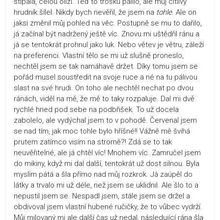
štípala, celou olízl. Teď to trošku pálilo, ale můj citlivý
hrudník šílel. Nikdy bych nevěřil, že jsem na
tohle
. Ale on
jaksi změnil můj pohled na věc. Postupně se mu to dařilo,
já začínal být nadržený ještě víc. Znovu mi uštědřil ránu a
já se tentokrát prohnul jako luk. Nebo větev je větru, záleží
na preferenci. Vlastní tělo se mi už slušně proneslo,
nechtěl jsem se tak namáhavě držet. Díky tomu jsem se
pořád musel soustředit na svoje ruce a né na tu pálivou
slast na své hrudi. On toho ale nechtěl nechat po dvou
ránách, viděl na mě, že mě to taky rozpaluje. Dal mi dvě
rychlé hned pod sebe na podbřišek. To už docela
zabolelo, ale vydýchal jsem to v pohodě. Červenal jsem
se nad tím, jak moc tohle bylo hříšné!! Vážně mě švihá
prutem zatímco visím na stromě?! Zdá se to tak
neuvěřitelné, ale já chtěl víc! Mnohem víc. Zamručel jsem
do mikiny, když mi dal další, tentokrát už dost silnou. Byla
myslím pátá a šla přímo nad můj rozkrok. Já zaúpěl do
látky a trvalo mi už déle, než jsem se uklidnil. Ale šlo to a
nepustil jsem se. Nespadl jsem, stále jsem se držel a
obdivoval jsem vlastní hubené ručičky, že to vůbec vydrží.
Můj milovaný mi ale další čas už nedal, následující rána šla