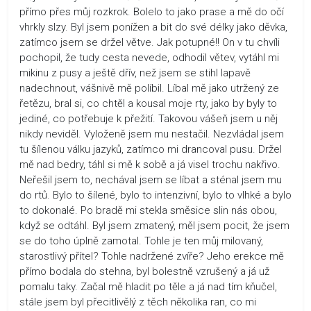
přímo přes můj rozkrok. Bolelo to jako prase a mě do očí
vhrkly slzy. Byl jsem ponížen a bit do své délky jako děvka,
zatímco jsem se držel větve. Jak potupné!! On v tu chvíli
pochopil, že tudy cesta nevede, odhodil větev, vytáhl mi
mikinu z pusy a ještě dřív, než jsem se stihl lapavě
nadechnout, vášnivě mě políbil. Líbal mě jako utržený ze
řetězu, bral si, co chtěl a kousal moje rty, jako by byly to
jediné, co potřebuje k přežití. Takovou vášeň jsem u něj
nikdy neviděl. Vyloženě jsem mu nestačil. Nezvládal jsem
tu šílenou válku jazyků, zatímco mi drancoval pusu. Držel
mě nad bedry, táhl si mě k sobě a já visel trochu nakřivo.
Neřešil jsem to, nechával jsem se líbat a sténal jsem mu
do rtů. Bylo to šílené, bylo to intenzivní, bylo to vlhké a bylo
to dokonalé. Po bradě mi stekla směsice slin nás obou,
když se odtáhl. Byl jsem zmatený, měl jsem pocit, že jsem
se do toho úplně zamotal. Tohle je ten můj milovaný,
starostlivý přítel? Tohle nadržené zvíře? Jeho erekce mě
přímo bodala do stehna, byl bolestně vzrušený a já už
pomalu taky. Začal mě hladit po těle a já nad tím kňučel,
stále jsem byl přecitlivělý z těch několika ran, co mi