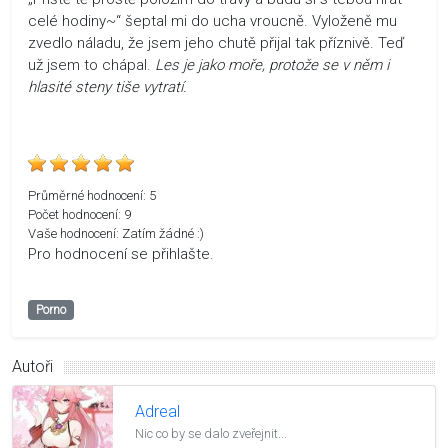
celé hodiny~“ šeptal mi do ucha vroucně. Vyloženě mu
zvedlo náladu, že jsem jeho chutě přijal tak příznivě. Teď
už jsem to chápal.
Les je jako moře, protože se v něm i
hlasité steny tiše vytratí.
Průměrné hodnocení:
5
Počet hodnocení:
9
Vaše hodnocení:
Zatím žádné :)
Pro hodnocení se přihlašte.
Porno
Autoři
Adreal
Nic co by se dalo zveřejnit...