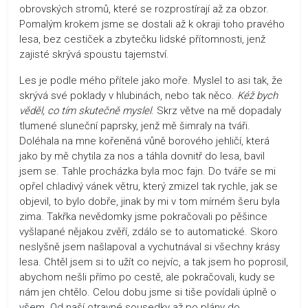
obrovských stromů, které se rozprostírají až za obzor.
Pomalým krokem jsme se dostali až k okraji toho pravého
lesa, bez cestiček a zbytečku lidské přítomnosti, jenž
zajisté skrývá spoustu tajemství.
Les je podle mého přítele jako moře. Myslel to asi tak, že
skrývá své poklady v hlubinách, nebo tak něco.
Kéž bych
věděl, co tím skutečně myslel
. Skrz větve na mě dopadaly
tlumené sluneční paprsky, jenž mě šimraly na tváři.
Doléhala na mne kořeněná vůně borového jehličí, která
jako by mě chytila za nos a táhla dovnitř do lesa, bavil
jsem se. Tahle procházka byla moc fajn. Do tváře se mi
opřel chladivý vánek větru, který zmizel tak rychle, jak se
objevil, to bylo dobře, jinak by mi v tom mírném šeru byla
zima. Takřka nevědomky jsme pokračovali po pěšince
vyšlapané nějakou zvěří, zdálo se to automatické. Skoro
neslyšně jsem našlapoval a vychutnával si všechny krásy
lesa. Chtěl jsem si to užít co nejvíc, a tak jsem ho poprosil,
abychom nešli přímo po cestě, ale pokračovali, kudy se
nám jen chtělo. Celou dobu jsme si tiše povídali úplně o
všem. Od naší otravné sousedky až po plány do