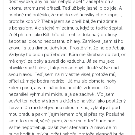
dost vysoká, aby na nás nebylo vidět.“ Zašeptal on a
k tomu stromu mě přirazil. Teď už bylo jasné, o co jde. A
osobně mě potěšilo, že mě do své úchylky chce zapojit,
protože kdo ví? Třeba jsem se chvíli bál, že mi zdrhne
s bonsaiem. Ale stejně mi zatrnulo, když to takhle šeptal.
Zněl při tom jako Bůh hříchů. Tenhle dokonalý erotický
šepot asi dlouho nedostanu z hlavy. Zamiloval jsem si ho
znovu i s tou divnou úchylkou. Prostě vím, že ho potřebuju.
Vždycky ho budu potřebovat. Kůra mě škrábala do zad, on
mě chytil za boky a zvedl do vzduchu. Já se mu jako
obvykle snažil ulevit, tak jsem se chytil tlusté větve nad
svou hlavou. Teď jsem na ní vlastně visel, protože můj
přítel už moje bedra nedržel. Já mu ale obmotal nohy
kolem pasu, aby mi náhodou nechtěl zdrhnout. On
nezahálel, vyhrnul mi mikinu a já se zachvěl. Víc jsem
sevřel ten nebohý strom a držel se na větvi jako postižený
Tarzan. On mi držel jednou rukou mikinu, vytáhl ji až pod
mou bradu a pak mi jejím lemem přejel přes rty. Poslušně
jsem to skousl, věděl jsem, že se mi to teď bude hodit.
Vážně nepotřebuju plašit zvěř sténáním. A navíc se mi
bude hodit tu mikinu držet nahoře, protože alespoň bude