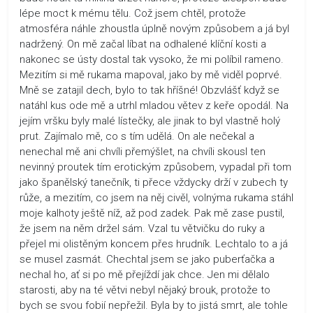
lépe moct k mému tělu. Což jsem chtěl, protože
atmosféra náhle zhoustla úplně novým způsobem a já byl
nadržený. On mě začal líbat na odhalené klíční kosti a
nakonec se ústy dostal tak vysoko, že mi políbil rameno.
Mezitím si mě rukama mapoval, jako by mě viděl poprvé.
Mně se zatajil dech, bylo to tak hříšné! Obzvlášť když se
natáhl kus ode mě a utrhl mladou větev z keře opodál. Na
jejím vršku byly malé lístečky, ale jinak to byl vlastně holý
prut. Zajímalo mě, co s tím udělá. On ale nečekal a
nenechal mě ani chvíli přemýšlet, na chvíli skousl ten
nevinný proutek tím erotickým způsobem, vypadal při tom
jako španělský tanečník, ti přece vždycky drží v zubech ty
růže, a mezitím, co jsem na něj civěl, volnýma rukama stáhl
moje kalhoty ještě níž, až pod zadek. Pak mě zase pustil,
že jsem na něm držel sám. Vzal tu větvičku do ruky a
přejel mi olistěným koncem přes hrudník. Lechtalo to a já
se musel zasmát. Chechtal jsem se jako puberťačka a
nechal ho, ať si po mě přejíždí jak chce. Jen mi dělalo
starosti, aby na té větvi nebyl nějaký brouk, protože to
bych se svou fobií nepřežil. Byla by to jistá smrt, ale tohle