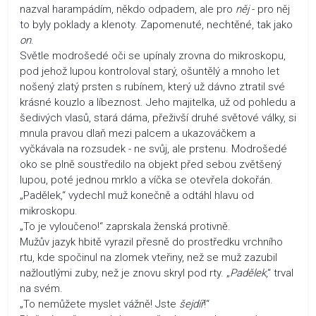
nazval harampádím, někdo odpadem, ale pro
něj
- pro něj
to byly poklady a klenoty. Zapomenuté, nechtěné, tak jako
on
.
Světle modrošedé oči se upínaly zrovna do mikroskopu,
pod jehož lupou kontroloval starý, ošuntělý a mnoho let
nošený zlatý prsten s rubínem, který už dávno ztratil své
krásné kouzlo a líbeznost. Jeho majitelka, už od pohledu a
šedivých vlasů, stará dáma, přeživší druhé světové války, si
mnula pravou dlaň mezi palcem a ukazováčkem a
vyčkávala na rozsudek - ne svůj, ale prstenu. Modrošedé
oko se plně soustředilo na objekt před sebou zvětšený
lupou, poté jednou mrklo a víčka se otevřela dokořán.
„Padělek,“ vydechl muž konečně a odtáhl hlavu od
mikroskopu.
„To je vyloučeno!“ zaprskala ženská protivně.
Mužův jazyk hbitě vyrazil přesně do prostředku vrchního
rtu, kde spočinul na zlomek vteřiny, než se muž zazubil
nažloutlými zuby, než je znovu skryl pod rty. „
Padělek
,“ trval
na svém.
„To nemůžete myslet vážně! Jste
šejdíř
!“