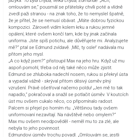
jazyka.
To byla chyba, velká chyba, Edmunde
. „Ach,
omlouvám se,“ pousmál se přátelsky chvíli poté a vlídně
zvedl paži stranou - na znak toho, že to nemyslel špatně,
že je přítel, že se nemusí obávat. „Máte dobrou fyzickou
kompozici. Zároveň vidím kolem krku a rukou jemné
opálení, které ovšem končí tam, kde by jinak začínala
uniforma. Jste spíš potichu, ale důvěřujete mi. Analyzujete
mě?“ ptal se Edmund zvídavě. ‚Mlč, ty osle!‘ nadávala mu
přitom jeho mysl.
„A co když jsem?“ přistoupil Max na jeho hru. Když už mu
aspoň pomohl, třeba od něj také něco může zjistit.
Edmund se zhluboka nadechl nosem, rukou si překryl ústa
a vypadal vážně - skrýval přitom děsivý úsměv plný
vzrušení. Právě ošetřoval načerno poldu! „Jen mě to tak
napadlo,“ pokračoval a snažil se potlačit úsměv. V koutcích
úst mu ovšem cukalo něco, co připomínalo radost.
Palcem si přejel po horním rtu. „Většinou tady ovšem
uniformovaní nezavítají. Na návštěvě nebo omylem?“
Max mu ovšem neodpověděl - neměl mu to za zlé, ale
nebyla to jeho povinnost.
Edmundovi úsměv trochu povadl. „Omlouvám se, jestli