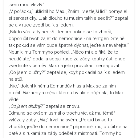
jsem moc vlezlý.“
„V pořádku,“ uklidnil ho Max. ‚Znám i vlezlejší lidi,‘ pomyslel
si sarkasticky. „Jak dlouho tu musím takhle sedět?“ zeptal
se a v ruce zvedl balík s ledem.
„Nikdo vás tady nedrží. Jenom pokud se to zhorší,
doporučil bych zajet do nemocnice - na rentgen. Stejně
tak pokud se vám bude špatně dýchat, jeďte a neváhejte.“
Neunikl mu Tommyho pohled. „Něco mi ale říká, že to
neuděláte,“ dodal a sepjal ruce za zády, koutky úst lehce
zvednuté v úsměv. Max na jeho provokaci nereagoval.
„Co jsem dlužný?“ zeptal se, když pokládal balík s ledem
na stůl.
„Nic,“ dolehl k němu Edmundův hlas a Max se za ním
otočil.
Nic
nebyla měna, kterou by ulice přijímala, to Max
věděl.
„
Co jsem dlužný
?“ zeptal se znovu.
Edmund se ovšem usmál o trochu víc, až mu téměř
vylézaly zuby. „
Nic
,“ trval na svém. „Pokud by se to
zhoršilo, jeďte do nemocnice,“ připomněl mu, otočil se na
patě a s rukami za zády odešel z místnosti. Tommy ho