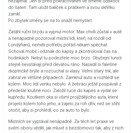
nezajímal. Jen si před pokračováním ve směně odskočil
do šaten. Tam uložil balíček s práškem a svou skříňku
zamkl.
Po zbytek směny se na to snažil nemyslet.
Zatáhl ruční brzdu a vypnul motor. Max chvíli zůstal v autě
a nenápadně pozoroval místní lidi, kteří, na rozdíl od
Londýňanů, neměli potřebu pořád někam spěchat.
Schoval mobil i odznak do kapsy a zkontroloval čas na
hodinkách. Nebyl tu podezřele moc brzo. Obyčejní turisti
stejně nevstávají před devátou ráno. Nasadil si falešné
dioptrické brýle a rozcuchal si vlasy. Velmi starý trik, ale
zabral ve většině případech. Zamknul auto a rozhlédl se
kolem. Moc lidí venku nebylo. A žebráci ještě pospávali z
předešlé krušné noci. Založil ruce do kapes a vydal se
kupředu. Koutkem oka si všiml projíždějícího auta, které
projelo kolem toho jeho, a zajelo za roh dřív, než se stihl
otočit, aby si prohlédl, co za auto to bylo.
Místních se vyptával nenápadně. Za těch let praxe ve
svém oboru věděl, jak mluvit s bezdomovci tak, aby z nich