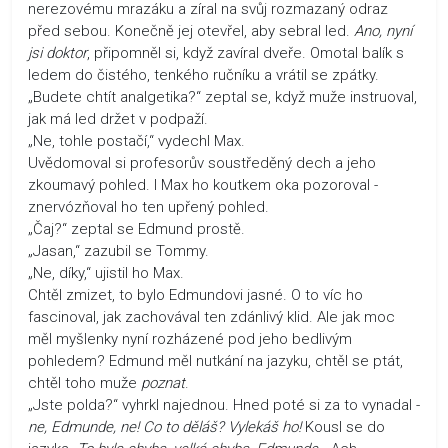
nerezovému mrazáku a zíral na svůj rozmazaný odraz
před sebou. Konečně jej otevřel, aby sebral led.
Ano, nyní
jsi doktor
, připomněl si, když zavíral dveře. Omotal balík s
ledem do čistého, tenkého ručníku a vrátil se zpátky.
„Budete chtít analgetika?“ zeptal se, když muže instruoval,
jak má led držet v podpaží.
„Ne, tohle postačí,“ vydechl Max.
Uvědomoval si profesorův soustředěný dech a jeho
zkoumavý pohled. I Max ho koutkem oka pozoroval -
znervózňoval ho ten upřený pohled.
„Čaj?“ zeptal se Edmund prostě.
„Jasan,“ zazubil se Tommy.
„Ne, díky,“ ujistil ho Max.
Chtěl zmizet, to bylo Edmundovi jasné. O to víc ho
fascinoval, jak zachovával ten zdánlivý klid. Ale jak moc
měl myšlenky nyní rozházené pod jeho bedlivým
pohledem? Edmund měl nutkání na jazyku, chtěl se ptát,
chtěl toho muže
poznat
.
„Jste polda?“ vyhrkl najednou. Hned poté si za to vynadal -
ne, Edmunde, ne! Co to děláš? Vylekáš ho!
Kousl se do