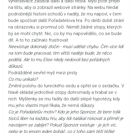
vyhledávače zadával další a další hesla. Myší poté přejel
na lištu, aby si zobrazil webové stránky. Na webu hledal
podrobnější historii schodů v naději, že mu napoví, v čem
bude spočívat další Pořadatelova hra. Po delší době zírání
na obrazovku si promnul oči. Neměl žádné stopy, kterých
by se mohl chytit. Nic, co by mu napovědělo, co se bude
dít. A to ho začínalo frustrovat.
Neexistuje dokonalý zločin - musí udělat chybu. Čím více lidí
na tom bude pracovat, tím větší naděje bude, že něco
podělá. Ale to mu Elise nikdy nedovolí bez pořádných
důkazů.
Podrážděně sevřel myš mezi prsty.
Co mu unikalo?
Změnil polohu do tureckého sedu a opřel se o sedačku. V
hlavě skládal jednotlivé stopy dohromady a hrabal se v
nich. Myšlenky se mu řadily do další slepé hypotézy, kdy
mu jeho vlastní mysl říkala, že nemá důkazy.
Co je Pořadatelův motiv? Kdo je jeho Sponzor, že bere tolik
tisíců liber na každou hru, aby lidi nalákal riskovat a přiměl je
navzájem se zabíjet? Pokud Sponzor existuje - je jich víc,
nebo je to jenom jeden boháč, co z toho sám těží těžké