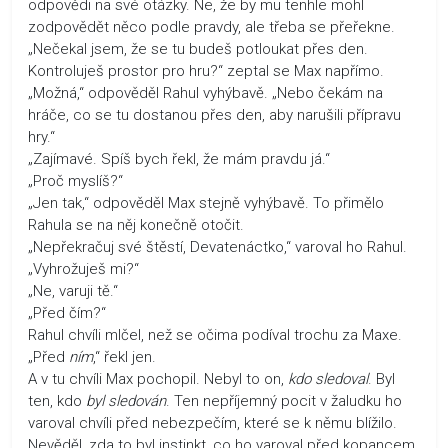
odpovědi na své otázky. Ne, že by mu tenhle mohl
zodpovědět něco podle pravdy, ale třeba se přeřekne.
„Nečekal jsem, že se tu budeš potloukat přes den.
Kontroluješ prostor pro hru?“ zeptal se Max napřímo.
„Možná,“ odpověděl Rahul vyhýbavě. „Nebo čekám na
hráče, co se tu dostanou přes den, aby narušili přípravu
hry.“
„Zajímavé. Spíš bych řekl, že mám pravdu já.“
„Proč myslíš?“
„Jen tak,“ odpověděl Max stejně vyhýbavě. To přimělo
Rahula se na něj konečně otočit.
„Nepřekračuj své štěstí, Devatenáctko,“ varoval ho Rahul.
„Vyhrožuješ mi?“
„Ne, varuji tě.“
„Před čím?“
Rahul chvíli mlčel, než se očima podíval trochu za Maxe.
„Před
ním
,“ řekl jen.
A v tu chvíli Max pochopil. Nebyl to on,
kdo sledoval
. Byl
ten, kdo
byl sledován
. Ten nepříjemný pocit v žaludku ho
varoval chvíli před nebezpečím, které se k němu blížilo.
Nevěděl, zda to byl instinkt, co ho varoval před kopancem.