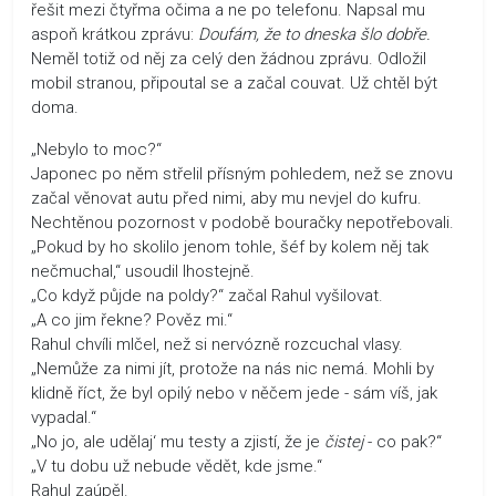
řešit mezi čtyřma očima a ne po telefonu. Napsal mu
aspoň krátkou zprávu:
Doufám, že to dneska šlo dobře.
Neměl totiž od něj za celý den žádnou zprávu. Odložil
mobil stranou, připoutal se a začal couvat. Už chtěl být
doma.
„Nebylo to moc?“
Japonec po něm střelil přísným pohledem, než se znovu
začal věnovat autu před nimi, aby mu nevjel do kufru.
Nechtěnou pozornost v podobě bouračky nepotřebovali.
„Pokud by ho skolilo jenom tohle, šéf by kolem něj tak
nečmuchal,“ usoudil lhostejně.
„Co když půjde na poldy?“ začal Rahul vyšilovat.
„A co jim řekne? Pověz mi.“
Rahul chvíli mlčel, než si nervózně rozcuchal vlasy.
„Nemůže za nimi jít, protože na nás nic nemá. Mohli by
klidně říct, že byl opilý nebo v něčem jede - sám víš, jak
vypadal.“
„No jo, ale udělaj‘ mu testy a zjistí, že je
čistej
- co pak?“
„V tu dobu už nebude vědět, kde jsme.“
Rahul zaúpěl.