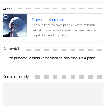
Autoři
ShiwoftheShadows
Než se pustíte do mých příběhů, vězte, že to není
jednoduchá červená knihovna. Zaměřuju se spíš
na příběh, detailní popisy, …
Komentáře
Pro přidávání a čtení komentářů se přihlašte. Děkujeme.
Kniha a kapitoly