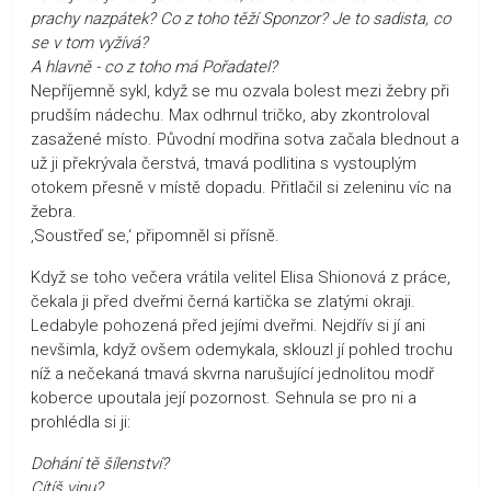
prachy nazpátek? Co z toho těží Sponzor? Je to sadista, co
se v tom vyžívá?
A hlavně - co z toho má Pořadatel?
Nepříjemně sykl, když se mu ozvala bolest mezi žebry při
prudším nádechu. Max odhrnul tričko, aby zkontroloval
zasažené místo. Původní modřina sotva začala blednout a
už ji překrývala čerstvá, tmavá podlitina s vystouplým
otokem přesně v místě dopadu. Přitlačil si zeleninu víc na
žebra.
‚Soustřeď se,‘ připomněl si přísně.
Když se toho večera vrátila velitel Elisa Shionová z práce,
čekala ji před dveřmi černá kartička se zlatými okraji.
Ledabyle pohozená před jejími dveřmi. Nejdřív si jí ani
nevšimla, když ovšem odemykala, sklouzl jí pohled trochu
níž a nečekaná tmavá skvrna narušující jednolitou modř
koberce upoutala její pozornost. Sehnula se pro ni a
prohlédla si ji:
Dohání tě šílenství?
Cítíš vinu?