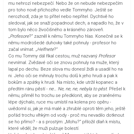
mu nehrozí nebezpečí. Nebo že on nebude nebezpečím
pro toho nově příchozího vedle Tommyho. Ještě se
nerozhodl, zda je to přítel nebo nepřítel. Dychtivě ho
sledoval, jak se snaží popadnout dech, a napadlo ho, že v
tom bylo něco živočišného a krásného zároveň.
„
Profesore
?“ zazněl k němu Tommyho hlas. Konečně se k
němu modrošedé duhovky také pohnuly - profesor ho
začal vnímat. „
Helfnete
?“
Co mu Tommy dál říkal cestou, muž nazvaný
Profesor
nevnímal. Zvědavé oči se znovu pohnuly na muže, který
lapal po dechu. Beze slova mu donesl židli a usadil ho na
ni. Jeho oči se mihnuly trochu dolů k jeho hrudi a pak k
bokům a zpátky k hrudi. Na místo, kde utržil kopanec a
předtím ránu pěstí -
ne… Ne, ne, ne, nebyla to pěst
. Přešel k
němu, přiměl ho trochu se předklonit, aby se zraněnému
lépe dýchalo, ruce mu umístil na kolena pro opěru -
uvědomil si, jak je má malé a zhrublé oproti těm jeho, ještě
pořád trochu vlhkým od vody - proč mu nevadilo dotknout
se ho přímo? - a s prostým: „Mohu?“ přiložil dlaň k místu,
které věděl, že muži pulzuje bolestí.