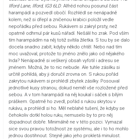
Ilford Lane, Ilford, IG3 6LD
. Alfréd nohou posunul část
harampádí a pozvedl obočí. Rozhlédl se nenápadně
kolem, než si dřepl a zničenou krabici položil vedle
nepořádku před sebou. Rukávem si zakryl prsty, než
opatrně odhrnul pár kusů nářadí. Nešálil ho zrak. Pod vším
tím harampádím na něj totiž svítila žiletka. S tou by se dalo
docela snadno zabít, kdyby někdo chtěl. Nebo nad tím
moc uvažoval, protože to jméno znělo jako od nějakého
Inda? Nenápadně si veškerý obsah vyfotil i adresu se
jménem. Možná, že to nic nebude. Ale tuhle zásilku si
určitě pohlídá, aby ji doručil zrovna on. S rukou pořád
zakrytou rukávem si prohlédl zbytek zásilky. Posouval
jednotlivé kusy stranou, dokud neměl vše rozložené před
sebou. A v tom harampádí na něj koukal i sáček s bílým
práškem. Opatrně ho zvedl, pořád s rukou skrytou v
rukávu, a prohlédl si ho. Měl neblahé tušení, že kdyby se
čehokoliv dotkl holou ruku, nemuselo by to pro něj
dopadnout dobře. Minimálně ne v této pozici. Vymazal
sice svou pravou totožnost ze systému, ale i to ho mohlo
jednou dostihnout. Stejně jako jeho prokletá minulost.