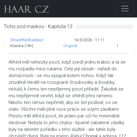
Ticho pod maskou - Kapitola 13
ShiwoftheShadows
16/5/2026 - 11:11
Klasika (18+)
Originál
1
Alfréd měl nehezký pocit, když zvedl jednu krabici a ta se
mu rozpadla mezi rukama. Celý její obsah - nářadí do
domácnosti - se mu vysypal kolem nohou. Když tak
znuděně hleděl na rozsypané šroubováky a šroubky,
netušil, k čemu ten nepříjemný pocit přiřadit. Žaludek se
mu nepříjemně sevřel, když se ohlédl přes rameno.
Nikoho ten rámus nepřiměl, aby se šel podívat, co se
stalo. Všichni měli plné ruce práce se svými zásilkami.
Přesto měl Alfréd pocit, že jeden pár očí ho minimálně
sledoval. Nebyla to jeho chyba - špatně zabalené zásilky
byly na denním pořádku v této službě - ale tahle byla
obzvlášť divná. Byla na jméno
Rahul Chopak
a adresa
112