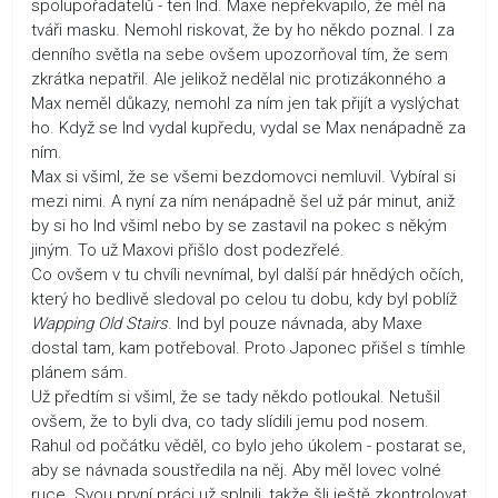
spolupořadatelů - ten Ind. Maxe nepřekvapilo, že měl na
tváři masku. Nemohl riskovat, že by ho někdo poznal. I za
denního světla na sebe ovšem upozorňoval tím, že sem
zkrátka nepatřil. Ale jelikož nedělal nic protizákonného a
Max neměl důkazy, nemohl za ním jen tak přijít a vyslýchat
ho. Když se Ind vydal kupředu, vydal se Max nenápadně za
ním.
Max si všiml, že se všemi bezdomovci nemluvil. Vybíral si
mezi nimi. A nyní za ním nenápadně šel už pár minut, aniž
by si ho Ind všiml nebo by se zastavil na pokec s někým
jiným. To už Maxovi přišlo dost podezřelé.
Co ovšem v tu chvíli nevnímal, byl další pár hnědých očích,
který ho bedlivě sledoval po celou tu dobu, kdy byl poblíž
Wapping Old Stairs
. Ind byl pouze návnada, aby Maxe
dostal tam, kam potřeboval. Proto Japonec přišel s tímhle
plánem sám.
Už předtím si všiml, že se tady někdo potloukal. Netušil
ovšem, že to byli dva, co tady slídili jemu pod nosem.
Rahul od počátku věděl, co bylo jeho úkolem - postarat se,
aby se návnada soustředila na něj. Aby měl lovec volné
ruce. Svou první práci už splnili, takže šli ještě zkontrolovat