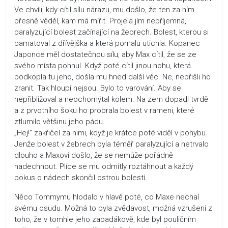
Ve chvíli, kdy cítil sílu nárazu, mu došlo, že ten za ním
přesně věděl, kam má mířit. Projela jím nepříjemná,
paralyzující bolest začínající na žebrech. Bolest, kterou si
pamatoval z dřívějška a která pomalu utichla. Kopanec
Japonce měl dostatečnou sílu, aby Max cítil, že se ze
svého místa pohnul. Když poté cítil jinou nohu, která
podkopla tu jeho, došla mu hned další věc. Ne, nepřišli ho
zranit. Tak hloupí nejsou. Bylo to varování. Aby se
nepřibližoval a neochomýtal kolem. Na zem dopadl tvrdě
a z prvotního šoku ho probrala bolest v rameni, které
ztlumilo většinu jeho pádu.
„Hej!“ zakřičel za nimi, když je krátce poté viděl v pohybu.
Jenže bolest v žebrech byla téměř paralyzující a netrvalo
dlouho a Maxovi došlo, že se nemůže pořádně
nadechnout. Plíce se mu odmítly roztáhnout a každý
pokus o nádech skončil ostrou bolestí.
Něco Tommymu hlodalo v hlavě poté, co Maxe nechal
svému osudu. Možná to byla zvědavost, možná vzrušení z
toho, že v tomhle jeho zapadákově, kde byl pouličním