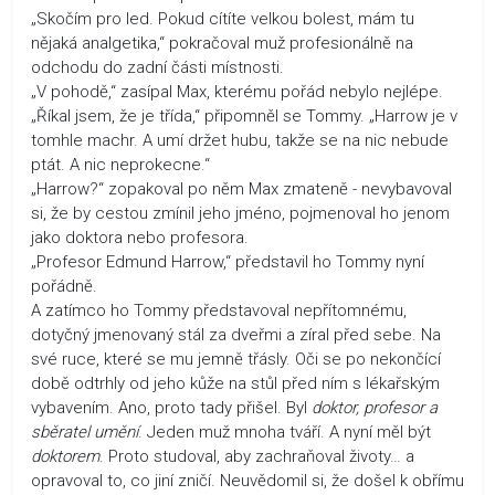
„Skočím pro led. Pokud cítíte velkou bolest, mám tu
nějaká analgetika,“ pokračoval muž profesionálně na
odchodu do zadní části místnosti.
„V pohodě,“ zasípal Max, kterému pořád nebylo nejlépe.
„Říkal jsem, že je třída,“ připomněl se Tommy. „Harrow je v
tomhle machr. A umí držet hubu, takže se na nic nebude
ptát. A nic neprokecne.“
„Harrow?“ zopakoval po něm Max zmateně - nevybavoval
si, že by cestou zmínil jeho jméno, pojmenoval ho jenom
jako doktora nebo profesora.
„Profesor Edmund Harrow,“ představil ho Tommy nyní
pořádně.
A zatímco ho Tommy představoval nepřítomnému,
dotyčný jmenovaný stál za dveřmi a zíral před sebe. Na
své ruce, které se mu jemně třásly. Oči se po nekončící
době odtrhly od jeho kůže na stůl před ním s lékařským
vybavením. Ano, proto tady přišel. Byl
doktor, profesor a
sběratel umění
. Jeden muž mnoha tváří. A nyní měl být
doktorem
. Proto studoval, aby zachraňoval životy… a
opravoval to, co jiní zničí. Neuvědomil si, že došel k obřímu