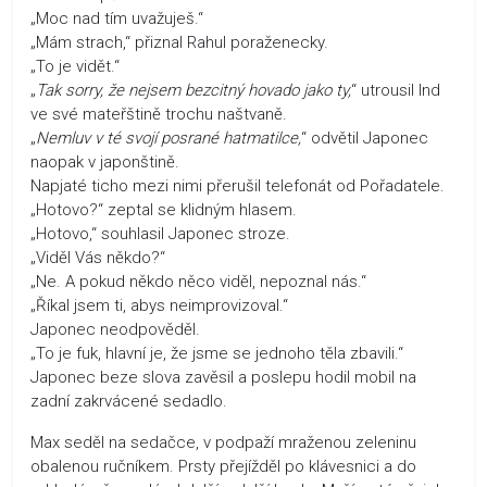
„Moc nad tím uvažuješ.“
„Mám strach,“ přiznal Rahul poraženecky.
„To je vidět.“
„
Tak sorry, že nejsem bezcitný hovado jako ty,
“ utrousil Ind
ve své mateřštině trochu naštvaně.
„
Nemluv v té svojí posrané hatmatilce,
“ odvětil Japonec
naopak v japonštině.
Napjaté ticho mezi nimi přerušil telefonát od Pořadatele.
„Hotovo?“ zeptal se klidným hlasem.
„Hotovo,“ souhlasil Japonec stroze.
„Viděl Vás někdo?“
„Ne. A pokud někdo něco viděl, nepoznal nás.“
„Říkal jsem ti, abys neimprovizoval.“
Japonec neodpověděl.
„To je fuk, hlavní je, že jsme se jednoho těla zbavili.“
Japonec beze slova zavěsil a poslepu hodil mobil na
zadní zakrvácené sedadlo.
Max seděl na sedačce, v podpaží mraženou zeleninu
obalenou ručníkem. Prsty přejížděl po klávesnici a do