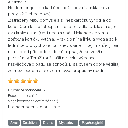
a zavěsila.
Nehtem přejela po kartičce, než ji pevně stiskla mezi
prsty, až ji lehce pokrčila.
‚Zatracený Max,‘ pomyslela si, než kartičku vyhodila do
koše. Odmítala přistoupit na jeho pravidla. Udělala ale jen
dva kroky a kartička jí nedala spát. Nakonec se vrátila
zpátky a kartičku vytáhla. Mrskla s ní na linku a vydala se k
ledničce pro vychlazenou láhev s vínem. Její manžel jí pár
minut před příchodem domů napsal, že se zdrží na
pitevním. V Temži totiž našli mrtvolu. Všechno
nasvědčovalo pádu ze schodů. Elisa ovšem dobře věděla,
že mezi pádem a shozením bývá propastný rozdíl.
Průměrné hodnocení:
5
Počet hodnocení:
1
Vaše hodnocení:
Zatím žádné :)
Pro hodnocení se přihlašte.
Akce
Detektivní
Drama
Mysteriózní
Psychologické