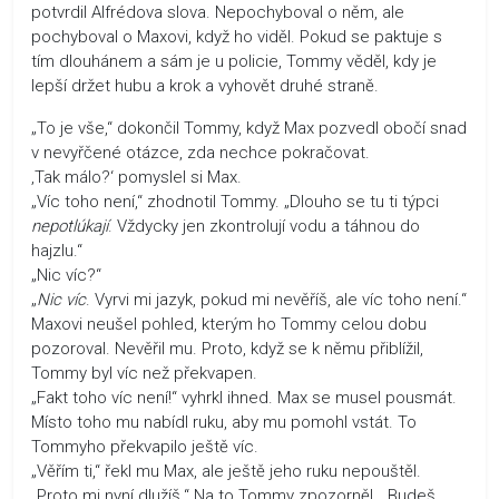
potvrdil Alfrédova slova. Nepochyboval o něm, ale
pochyboval o Maxovi, když ho viděl. Pokud se paktuje s
tím dlouhánem a sám je u policie, Tommy věděl, kdy je
lepší držet hubu a krok a vyhovět druhé straně.
„To je vše,“ dokončil Tommy, když Max pozvedl obočí snad
v nevyřčené otázce, zda nechce pokračovat.
‚Tak málo?‘ pomyslel si Max.
„Víc toho není,“ zhodnotil Tommy. „Dlouho se tu ti týpci
nepotlúkají
. Vždycky jen zkontrolují vodu a táhnou do
hajzlu.“
„Nic víc?“
„
Nic víc
. Vyrvi mi jazyk, pokud mi nevěříš, ale víc toho není.“
Maxovi neušel pohled, kterým ho Tommy celou dobu
pozoroval. Nevěřil mu. Proto, když se k němu přiblížil,
Tommy byl víc než překvapen.
„Fakt toho víc není!“ vyhrkl ihned. Max se musel pousmát.
Místo toho mu nabídl ruku, aby mu pomohl vstát. To
Tommyho překvapilo ještě víc.
„Věřím ti,“ řekl mu Max, ale ještě jeho ruku nepouštěl.
„Proto mi nyní dlužíš.“ Na to Tommy zpozorněl. „Budeš