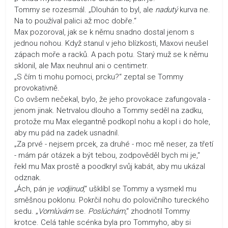
Tommy se rozesmál. „Dlouhán to byl, ale
nadutý
kurva ne.
Na to používal palici až moc dobře.“
Max pozoroval, jak se k němu snadno dostal jenom s
jednou nohou. Když stanul v jeho blízkosti, Maxovi neušel
zápach moře a racků. A pach potu. Starý muž se k němu
sklonil, ale Max neuhnul ani o centimetr.
„S čím ti mohu pomoci, prcku?“ zeptal se Tommy
provokativně.
Co ovšem nečekal, bylo, že jeho provokace zafungovala -
jenom jinak. Netrvalou dlouho a Tommy seděl na zadku,
protože mu Max elegantně podkopl nohu a kopl i do hole,
aby mu pád na zadek usnadnil.
„Za prvé - nejsem prcek, za druhé - moc mě neser, za třetí
- mám pár otázek a být tebou, zodpověděl bych mi je,“
řekl mu Max prostě a poodkryl svůj kabát, aby mu ukázal
odznak.
„Ách, pán je
vodjinud
,“ ušklíbl se Tommy a vysmekl mu
směšnou poklonu. Pokrčil nohu do polovičního tureckého
sedu. „
Vomlúvám
se.
Poslúchám
,“ zhodnotil Tommy
krotce. Celá tahle scénka byla pro Tommyho, aby si