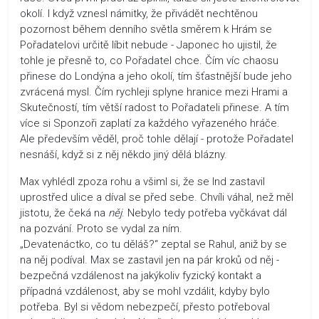
okolí. I když vznesl námitky, že přivádět nechtěnou
pozornost během denního světla směrem k Hrám se
Pořadatelovi určitě líbit nebude - Japonec ho ujistil, že
tohle je přesně to, co Pořadatel chce. Čím víc chaosu
přinese do Londýna a jeho okolí, tím šťastnější bude jeho
zvrácená mysl. Čím rychleji splyne hranice mezi Hrami a
Skutečností, tím větší radost to Pořadateli přinese. A tím
více si Sponzoři zaplatí za každého vyřazeného hráče.
Ale především věděl, proč tohle dělají - protože Pořadatel
nesnáší, když si z něj někdo jiný dělá blázny.
Max vyhlédl zpoza rohu a všiml si, že se Ind zastavil
uprostřed ulice a díval se před sebe. Chvíli váhal, než měl
jistotu, že čeká na
něj
. Nebylo tedy potřeba vyčkávat dál
na pozvání. Proto se vydal za ním.
„Devatenáctko, co tu děláš?“ zeptal se Rahul, aniž by se
na něj podíval. Max se zastavil jen na pár kroků od něj -
bezpečná vzdálenost na jakýkoliv fyzický kontakt a
případná vzdálenost, aby se mohl vzdálit, kdyby bylo
potřeba. Byl si vědom nebezpečí, přesto potřeboval