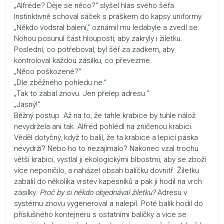
„Alfréde? Děje se něco?“ slyšel hlas svého šéfa.
Instinktivně schoval sáček s práškem do kapsy uniformy.
„Někdo vodsral balení,“ oznámil mu ledabyle a zvedl se.
Nohou posunul část hloupostí, aby zakryly i žiletku.
Poslední, co potřeboval, byl šéf za zadkem, aby
kontroloval každou zásilku, co převezme.
„Něco poškozené?“
„Dle zběžného pohledu ne.“
„Tak to zabal znovu. Jen přelep adresu.“
„Jasný!“
Běžný postup. Až na to, že tahle krabice by tuhle nálož
nevydržela ani tak. Alfréd pohlédl na zničenou krabici.
Věděl dotyčný, když to balil, že ta krabice a lepicí páska
nevydrží? Nebo ho to nezajímalo? Nakonec vzal trochu
větší krabici, vystlal ji ekologickými blbostmi, aby se zboží
více neponičilo, a naházel obsah balíčku dovnitř. Žiletku
zabalil do několika vrstev kapesníků a pak ji hodil na vrch
zásilky.
Proč by si někdo objednával žiletku?
Adresu v
systému znovu vygeneroval a nalepil. Poté balík hodil do
příslušného kontejneru s ostatními balíčky a více se