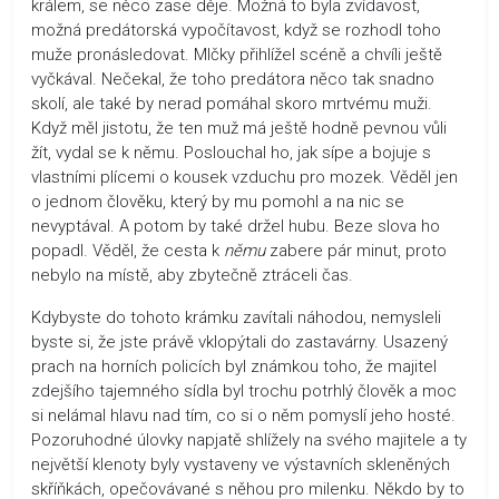
králem, se něco zase děje. Možná to byla zvídavost,
možná predátorská vypočítavost, když se rozhodl toho
muže pronásledovat. Mlčky přihlížel scéně a chvíli ještě
vyčkával. Nečekal, že toho predátora něco tak snadno
skolí, ale také by nerad pomáhal skoro mrtvému muži.
Když měl jistotu, že ten muž má ještě hodně pevnou vůli
žít, vydal se k němu. Poslouchal ho, jak sípe a bojuje s
vlastními plícemi o kousek vzduchu pro mozek. Věděl jen
o jednom člověku, který by mu pomohl a na nic se
nevyptával. A potom by také držel hubu. Beze slova ho
popadl. Věděl, že cesta k
němu
zabere pár minut, proto
nebylo na místě, aby zbytečně ztráceli čas.
Kdybyste do tohoto krámku zavítali náhodou, nemysleli
byste si, že jste právě vklopýtali do zastavárny. Usazený
prach na horních policích byl známkou toho, že majitel
zdejšího tajemného sídla byl trochu potrhlý člověk a moc
si nelámal hlavu nad tím, co si o něm pomyslí jeho hosté.
Pozoruhodné úlovky napjatě shlížely na svého majitele a ty
největší klenoty byly vystaveny ve výstavních skleněných
skříňkách, opečovávané s něhou pro milenku. Někdo by to