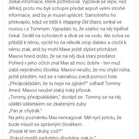
získal informace, které potřeboval. Vyptával se lépe, než
Alfréd, proto mu byli schopni předat aspoň velmi strohé
informace, aniž by je musel uplácet. Samotného ho
překvapilo, když se blížil k
Wapping Old Stairs
, setkal se
rovnou i s Tommym. Vypadalo to, že stařec na něj trpělivě
čekal. Seděl na schodech a díval se na vodu. Ale sotva se
přiblížil k němu, vycítil ho na několik stop daleko a otočil k
němu zrak, aniž by mohl Maxe ještě slyšet přicházet.
Maxovi hned došlo, že se na něj divá starý predátor.
Pohled v jeho očích znal Max až moc dobře - ten muž
zabil nejednoho člověka. Maxovi neušlo, že mu chybí noha,
ještě předtím, než se s námahou zvedl pomocí hole.
„Předpokládám, že tu nejsi na
zýjrání
?“ odhadl Tommy
ihned. Maxovi neušel slabý irský přízvuk.
„Tommy, předpokládám,“ dovtípil se. Tommy se na něj
ušklíbl úšklebkem se zkaženými zuby.
„Pán je chytrák.“
Na jeho poznámku Max nereagoval. Měl nyní jistotu, že
bude mluvit se správným člověkem.
„Poslal tě ten druhý, což?“
„Pokud myslíš nadutého dlouhána, pak jo.“