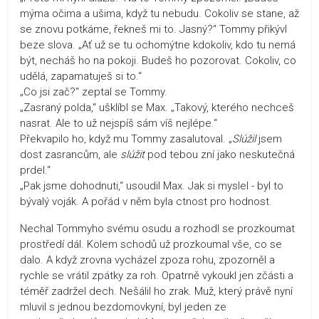
mýma očima a ušima, když tu nebudu. Cokoliv se stane, až
se znovu potkáme, řekneš mi to. Jasný?“ Tommy přikývl
beze slova. „Ať už se tu ochomýtne kdokoliv, kdo tu nemá
být, necháš ho na pokoji. Budeš ho pozorovat. Cokoliv, co
udělá, zapamatuješ si to.“
„Co jsi zač?“ zeptal se Tommy.
„Zasraný polda,“ ušklíbl se Max. „Takový, kterého nechceš
nasrat. Ale to už nejspíš sám víš nejlépe.“
Překvapilo ho, když mu Tommy zasalutoval. „
Slúžil
jsem
dost zasrancům, ale
slúžit
pod tebou zní jako neskutečná
prdel.“
„Pak jsme dohodnuti,“ usoudil Max. Jak si myslel - byl to
bývalý voják. A pořád v něm byla ctnost pro hodnost.
Nechal Tommyho svému osudu a rozhodl se prozkoumat
prostředí dál. Kolem schodů už prozkoumal vše, co se
dalo. A když zrovna vycházel zpoza rohu, zpozorněl a
rychle se vrátil zpátky za roh. Opatrně vykoukl jen zčásti a
téměř zadržel dech. Nešálil ho zrak. Muž, který právě nyní
mluvil s jednou bezdomovkyní, byl jeden ze