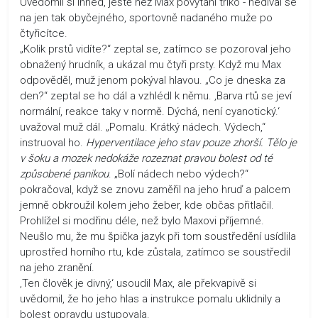
Uvědomil si ihned, ještě než Max povytáhl triko - nedíval se
na jen tak obyčejného, sportovně nadaného muže po
čtyřicítce.
„Kolik prstů vidíte?“ zeptal se, zatímco se pozoroval jeho
obnažený hrudník, a ukázal mu čtyři prsty. Když mu Max
odpověděl, muž jenom pokýval hlavou. „Co je dneska za
den?“ zeptal se ho dál a vzhlédl k němu. ‚Barva rtů se jeví
normální, reakce taky v normě. Dýchá, není cyanotický.‘
uvažoval muž dál. „Pomalu. Krátký nádech. Výdech,“
instruoval ho.
Hyperventilace jeho stav pouze zhorší. Tělo je
v šoku a mozek nedokáže rozeznat pravou bolest od té
způsobené panikou
. „Bolí nádech nebo výdech?“
pokračoval, když se znovu zaměřil na jeho hruď a palcem
jemně obkroužil kolem jeho žeber, kde občas přitlačil.
Prohlížel si modřinu déle, než bylo Maxovi příjemné.
Neušlo mu, že mu špička jazyk při tom soustředění usídlila
uprostřed horního rtu, kde zůstala, zatímco se soustředil
na jeho zranění.
‚Ten člověk je divný,‘ usoudil Max, ale překvapivě si
uvědomil, že ho jeho hlas a instrukce pomalu uklidnily a
bolest opravdu ustupovala.