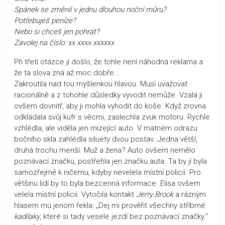
Spánek se změnil v jednu dlouhou noční můru?
Potřebuješ peníze?
Nebo si chceš jen pohrát?
Zavolej na číslo: xx xxxx xxxxxx
Při třetí otázce jí došlo, že tohle není náhodná reklama a
že ta slova zná až moc dobře…
Zakroutila nad tou myšlenkou hlavou. Musí uvažovat
racionálně a z tohohle důsledky vyvodit nemůže. Vzala ji
ovšem dovnitř, aby ji mohla vyhodit do koše. Když zrovna
odkládala svůj kufr s věcmi, zaslechla zvuk motoru. Rychle
vzhlédla, ale viděla jen mizející auto. V matném odrazu
bočního skla zahlédla siluety dvou postav. Jedna větší,
druhá trochu menší. Muž a žena? Auto ovšem nemělo
poznávací značku, postřehla jen značku auta. Ta by jí byla
samozřejmě k ničemu, kdyby nevelela místní policii. Pro
většinu lidí by to byla bezcenná informace. Elisa ovšem
velela místní policii. Vytočila kontakt
Jerry Brook
a rázným
hlasem mu jenom řekla: „Dej mi prověřit všechny stříbrné
kadilaky
, které si tady vesele jezdí bez poznávací značky.“