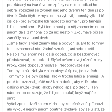
poskládaný na tvar čtverce zpátky na místo, odkud ho
sebral, rozezněl se zvonek nad jeho dveřmi ten den již po
čtvrté. Číslo čtyři - v mysli se mu vybavil japonský výklad té
číslice - pro evropské lidi naprosto normální, pro tamější
lidi znamení smrti. Byl i tento host pro něj znamením nebo
jenom další z mnoha, co za nic nestojí? Zkoumavé oči se
zaměřily na vstupní dveře.
„Jsme tady,“ slyšel známý hlas a oddychl si. Byl to Tommy,
ten neznamenal nic - žádné vzrušení, ani nebezpečí.
Nejspíš mu jenom nesl další odpad, co si bezdomovec
představoval jako poklad. Slyšel ovšem dvojí různé kroky.
Kroky, které doposud neslyšel. Nedoprovázela je
Tommyho hůl. Nebyla v nich obvyklá špína, jako v těch
Tommyho, ale byly čistější, kroky trochu lehčí a jemnější. A
poté to rozeznal, ještě než k nim došel, aby viděl toho
dalšího muže - zvuk, jakoby někdo lapal po dechu. Ten
nádech, co dokazuje, že lidi jsou zoufalí, když mají čelit
smrti.
Vyšel zpoza dveří kolem vitrín, aby konečně viděl příchozí,
ale vykoukl nejdřív jenom opatrně, zvídavě, aby se ujistil, že