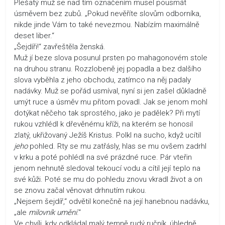
Plešatý muž se nad tím označením musel pousmát
úsměvem bez zubů. „Pokud nevěříte slovům odborníka,
nikde jinde Vám to také nevezmou. Nabízím maximálně
deset liber.“
„Šejdíři!“ zavřeštěla ženská.
Muž jí beze slova posunul prsten po mahagonovém stole
na druhou stranu. Rozzlobeně jej popadla a bez dalšího
slova vyběhla z jeho obchodu, zatímco na něj padaly
nadávky. Muž se pořád usmíval, nyní si jen zašel důkladně
umýt ruce a úsměv mu přitom povadl. Jak se jenom mohl
dotýkat něčeho tak sprostého, jako je padělek? Při mytí
rukou vzhlédl k dřevěnému kříži, na kterém se honosil
zlatý, ukřižovaný Ježíš Kristus. Polkl na sucho, když ucítil
jeho
pohled. Rty se mu zatřásly, hlas se mu ovšem zadrhl
v krku a poté pohlédl na své prázdné ruce. Pár vteřin
jenom nehnutě sledoval tekoucí vodu a cítil její teplo na
své kůži. Poté se mu do pohledu znovu vkradl život a on
se znovu začal věnovat drhnutím rukou.
„Nejsem šejdíř,“ odvětil konečně na její hanebnou nadávku,
„ale
milovník umění
.“
Ve chvíli, kdy odkládal malý temně rudý ručník, úhledně