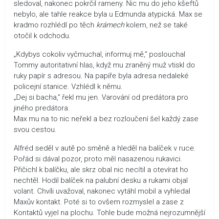
sledoval, nakonec pokrčil rameny. Nic mu do jeho kšeftů
nebylo, ale tahle reakce byla u Edmunda atypická. Max se
kradmo rozhlédl po těch
krámech
kolem, než se také
otočil k odchodu.
„Kdybys cokoliv vyčmuchal, informuj mě,“ poslouchal
Tommy autoritativní hlas, když mu zraněný muž vtiskl do
ruky papír s adresou. Na papíře byla adresa nedaleké
policejní stanice. Vzhlédl k němu.
„Dej si bacha,“ řekl mu jen. Varování od predátora pro
jiného predátora.
Max mu na to nic neřekl a bez rozloučení šel každý zase
svou cestou.
Alfréd seděl v autě po směně a hleděl na balíček v ruce.
Pořád si dával pozor, proto měl nasazenou rukavici.
Přičichl k balíčku, ale skrz obal nic necítil a otevírat ho
nechtěl. Hodil balíček na palubní desku a rukami objal
volant. Chvíli uvažoval, nakonec vytáhl mobil a vyhledal
Maxův kontakt. Poté si to ovšem rozmyslel a zase z
Kontaktů vyjel na plochu. Tohle bude možná nejrozumnější