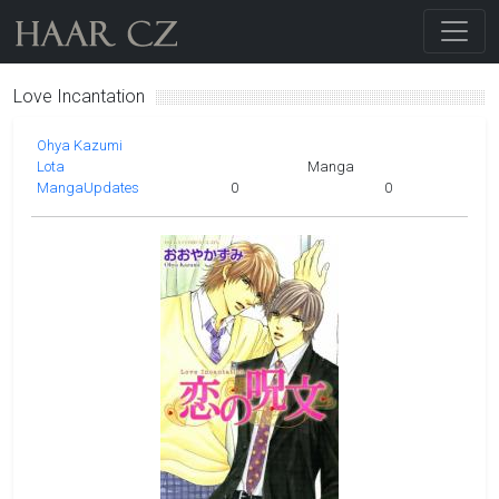
Love Incantation
Ohya Kazumi
Lota
Manga
MangaUpdates
0
0