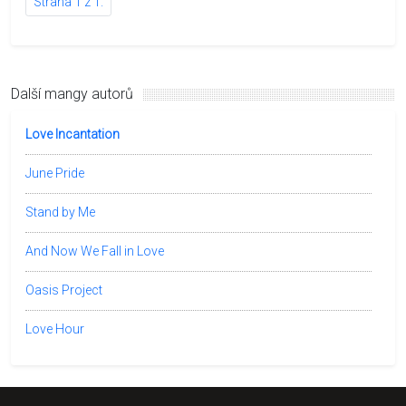
Strana 1 z 1.
Další mangy autorů
Love Incantation
June Pride
Stand by Me
And Now We Fall in Love
Oasis Project
Love Hour