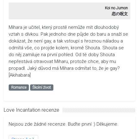
Koi no Jumon
恋の呪文
Mihara je učitel, který prostě nemůže mít dlouhodobý
vztah s dívkou. Pak jednoho dne půjde do baru a snaží se
dokázat, že není gay, a tak vstoupí s hroznou náladou a
odmítá vše, co projde kolem, kromě Shouta. Shouta se
do něj zamiluje na první pohled. Od té doby Shouta
nepřestává otravovat Miharu, protože chce, aby mu
propadl. Jaký důvod má Mihara odmítat to, že je gay?
[Akihabara]
Romance
Školní život
Love Incantation recenze
Nejsou zde žádné recenze. Buďte první :) Děkujeme.