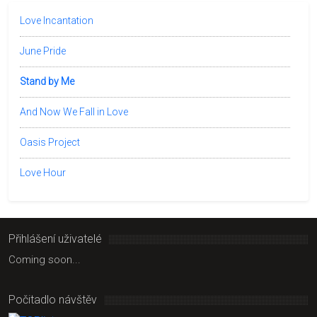
Love Incantation
June Pride
Stand by Me
And Now We Fall in Love
Oasis Project
Love Hour
Přihlášení uživatelé
Coming soon...
Počitadlo návštěv