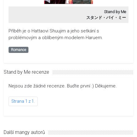
Stand by Me
スタンド・バイ・ミー
Příběh je o Hattaovi Shuujim a jeho setkání s
problémovým a oblíbeným modelem Haruem.
Romance
Stand by Me recenze
Nejsou zde žádné recenze. Buďte první :) Děkujeme.
Strana 1 z 1.
Další mangy autorů