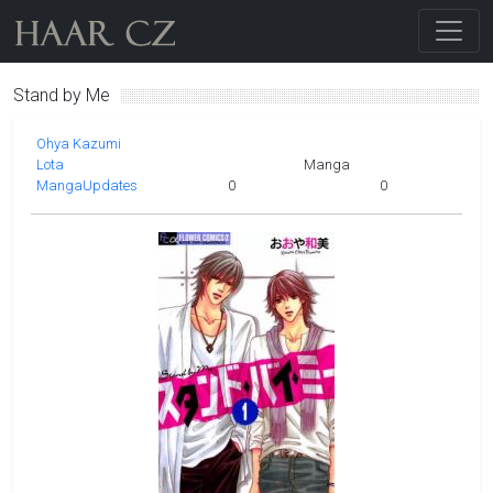
Stand by Me
Ohya Kazumi
Lota
Manga
MangaUpdates
0
0