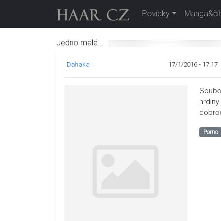
Povídky
Manga&čít
Jedno malé...
Dahaka
17/1/2016 - 17:17
Soubor
hrdiny
dobrod
Porno