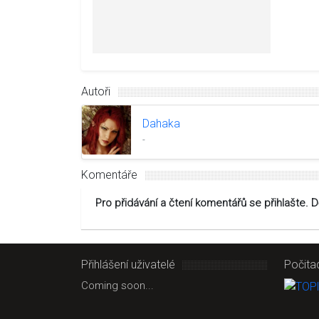
Autoři
Dahaka
-
Komentáře
Pro přidávání a čtení komentářů se přihlašte. 
Přihlášení uživatelé
Počita
Coming soon...