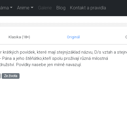
árna
Anime
Galerie
Blog
Kontakt a pravidla
Klasika (18+)
Originál
 krátkých povídek, které mají stejnýzáklad názvu, D/s vztah a stej
 - Pána a jeho štěňátko,kteří spolu prožívají různá milostná
ružství. Povídky nasebe jen mírně navazují.
Ze života