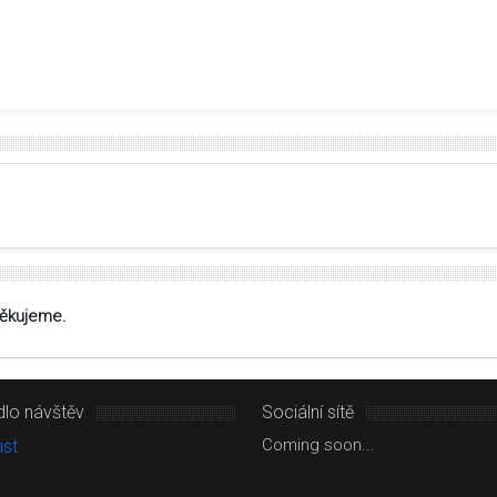
Děkujeme.
dlo návštěv
Sociální sítě
Coming soon...