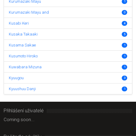
Kurumazaki Mayu
1
Kurumazaki Mayu and
0
Kusabi Keri
4
Kusaka Takaaki
5
Kusama Sakae
1
Kusumoto Hiroko
1
Kuwabara Mizuna
1
Kyuugou
3
Kyuushuu Danji
1
Přihlášení uživatelé
Coming soon...