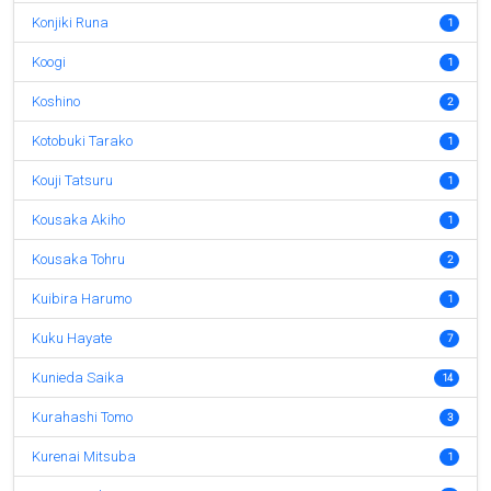
Konjiki Runa
1
Koogi
1
Koshino
2
Kotobuki Tarako
1
Kouji Tatsuru
1
Kousaka Akiho
1
Kousaka Tohru
2
Kuibira Harumo
1
Kuku Hayate
7
Kunieda Saika
14
Kurahashi Tomo
3
Kurenai Mitsuba
1