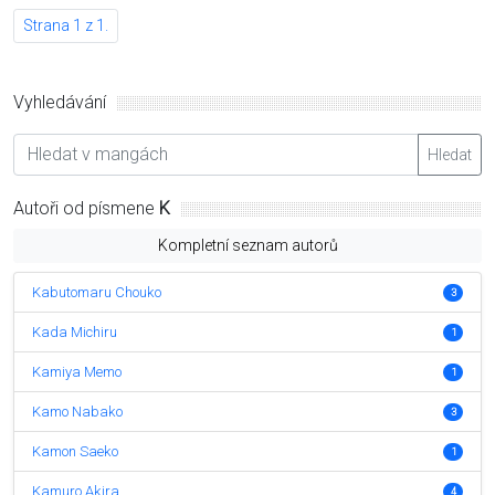
Strana 1 z 1.
Vyhledávání
Hledat
Autoři od písmene
K
Kompletní seznam autorů
Kabutomaru Chouko
3
Kada Michiru
1
Kamiya Memo
1
Kamo Nabako
3
Kamon Saeko
1
Kamuro Akira
4