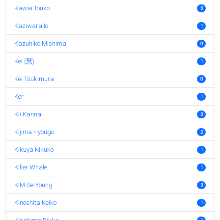
Kawai Touko
5
Kaziwara Io
1
Kazuhiko Mishima
0
Kei (慧)
1
Kei Tsukimura
0
Ker
1
Kii Kanna
3
Kijima Hyougo
2
Kikuya Kikuko
1
Killer Whale
1
KIM Se-Young
3
Kinoshita Keiko
1