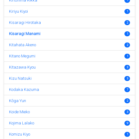
Kirishima Rikka
1
Kiriyu Kiyoi
1
Kisaragi Hirotaka
2
Kisaragi Manami
1
Kitahata Akeno
2
Kitano Megumi
1
Kitazawa Kyou
3
Kizu Natsuki
3
Kodaka Kazuma
7
Kōga Yun
2
Koide Mieko
3
Kojima Lalako
9
Komizu Kiyo
1