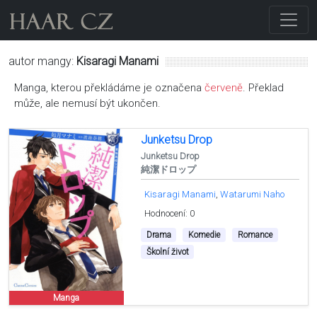
autor mangy:
Kisaragi Manami
Manga, kterou překládáme je označena
červeně
. Překlad
může, ale nemusí být ukončen.
Junketsu Drop
Junketsu Drop
純潔ドロップ
Kisaragi Manami
Watarumi Naho
Hodnocení: 0
Drama
Komedie
Romance
Školní život
Manga