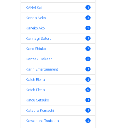
KANAI Kei
1
Kanda Neko
5
Kaneko Ako
2
Kannagi Satoru
1
Kano Shiuko
7
Kanzaki Takashi
3
Karin Entertainment
1
Katoh Elena
2
Katoh Elena
0
Katou Setsuko
1
Katsura Komachi
1
Kawahara Tsubasa
2