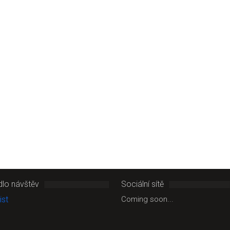
dlo návštěv
Sociální sítě
Coming soon...