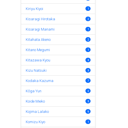
Kiriyu Kiyoi
1
Kisaragi Hirotaka
2
Kisaragi Manami
1
Kitahata Akeno
2
Kitano Megumi
1
Kitazawa Kyou
3
Kizu Natsuki
3
Kodaka Kazuma
7
Kōga Yun
2
Koide Mieko
3
Kojima Lalako
9
Komizu Kiyo
1