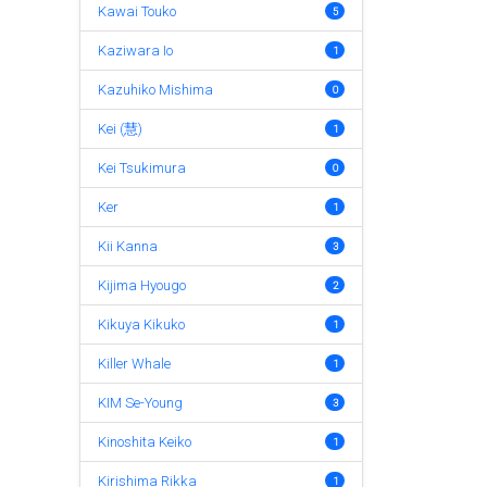
Kawai Touko
5
Kaziwara Io
1
Kazuhiko Mishima
0
Kei (慧)
1
Kei Tsukimura
0
Ker
1
Kii Kanna
3
Kijima Hyougo
2
Kikuya Kikuko
1
Killer Whale
1
KIM Se-Young
3
Kinoshita Keiko
1
Kirishima Rikka
1