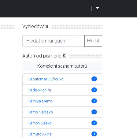
|
Vyhledávání
Hledat
Autoři od písmene
K
Kompletní seznam autorů
Kabutomaru Chouko
3
Kada Michiru
1
Kamiya Memo
1
Kamo Nabako
3
Kamon Saeko
1
Kamuro Akira
4