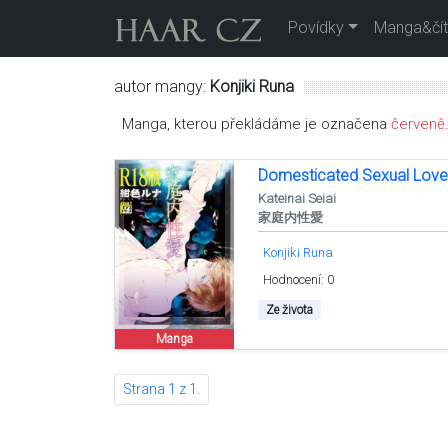
Povídky
Manga&čít
autor mangy:
Konjiki Runa
Manga, kterou překládáme je označena
červeně
Domesticated Sexual Lov
Kateinai Seiai
家庭内性愛
Konjiki Runa
Hodnocení: 0
Ze života
Manga
Strana 1 z 1.