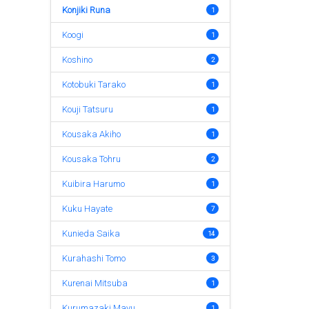
Konjiki Runa
1
Koogi
1
Koshino
2
Kotobuki Tarako
1
Kouji Tatsuru
1
Kousaka Akiho
1
Kousaka Tohru
2
Kuibira Harumo
1
Kuku Hayate
7
Kunieda Saika
14
Kurahashi Tomo
3
Kurenai Mitsuba
1
Kurumazaki Mayu
1