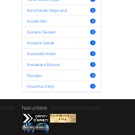
Kurumazaki Mayu and
0
Kusabi Keri
4
Kusaka Takaaki
5
Kusama Sakae
1
Kusumoto Hiroko
1
Kuwabara Mizuna
1
Kyuugou
3
Kyuushuu Danji
1
Naši přátelé