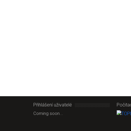
Přihlášení uživatelé
Počita
Coming soon...