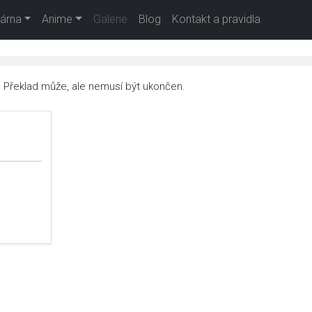
árna
Anime
Galerie
Blog
Kontakt a pravidla
. Překlad může, ale nemusí být ukončen.
e