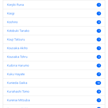
Konjiki Runa
1
Koogi
1
Koshino
2
Kotobuki Tarako
1
Kouji Tatsuru
1
Kousaka Akiho
1
Kousaka Tohru
2
Kuibira Harumo
1
Kuku Hayate
7
Kunieda Saika
14
Kurahashi Tomo
3
Kurenai Mitsuba
1