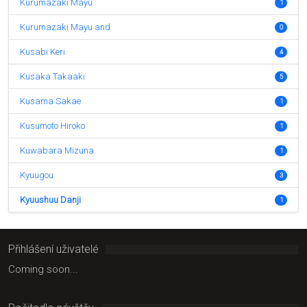
Kurumazaki Mayu
1
Kurumazaki Mayu and
0
Kusabi Keri
4
Kusaka Takaaki
5
Kusama Sakae
1
Kusumoto Hiroko
1
Kuwabara Mizuna
1
Kyuugou
3
Kyuushuu Danji
1
Přihlášení uživatelé
Coming soon...