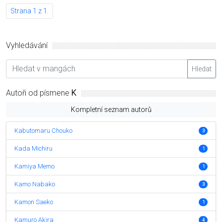
Strana 1 z 1.
Vyhledávání
Hledat
Autoři od písmene
K
Kompletní seznam autorů
Kabutomaru Chouko
3
Kada Michiru
1
Kamiya Memo
1
Kamo Nabako
3
Kamon Saeko
1
Kamuro Akira
4