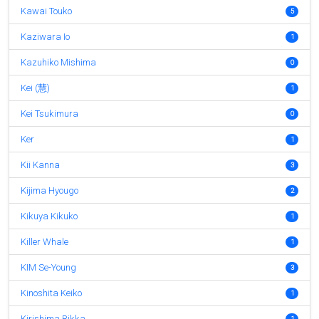
Kawai Touko
5
Kaziwara Io
1
Kazuhiko Mishima
0
Kei (慧)
1
Kei Tsukimura
0
Ker
1
Kii Kanna
3
Kijima Hyougo
2
Kikuya Kikuko
1
Killer Whale
1
KIM Se-Young
3
Kinoshita Keiko
1
Kirishima Rikka
1