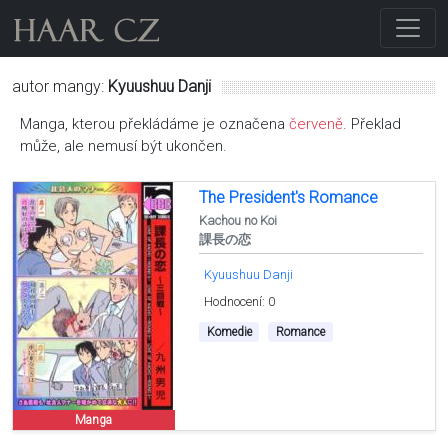
autor mangy:
Kyuushuu Danji
Manga, kterou překládáme je označena
červeně
. Překlad
může, ale nemusí být ukončen.
The President's Romance
Kachou no Koi
課長の恋
Kyuushuu Danji
Hodnocení: 0
Komedie
Romance
Manga