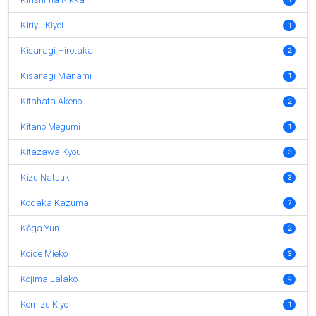
Kiriyu Kiyoi
1
Kisaragi Hirotaka
2
Kisaragi Manami
1
Kitahata Akeno
2
Kitano Megumi
1
Kitazawa Kyou
3
Kizu Natsuki
3
Kodaka Kazuma
7
Kōga Yun
2
Koide Mieko
3
Kojima Lalako
9
Komizu Kiyo
1