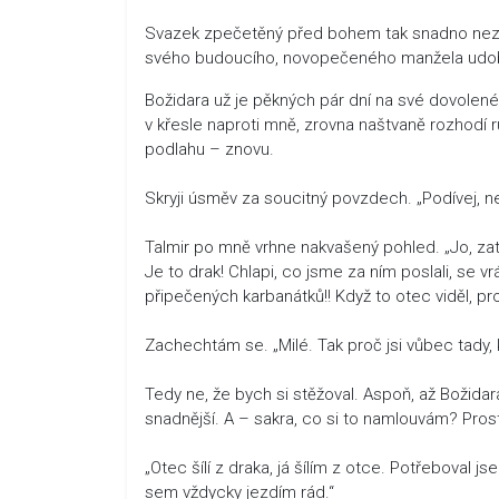
Svazek zpečetěný před bohem tak snadno nezruš
svého budoucího, novopečeného manžela udobřil.
Božidara už je pěkných pár dní na své dovolené 
v křesle naproti mně, zrovna naštvaně rozhodí ru
podlahu – znovu.
Skryji úsměv za soucitný povzdech. „Podívej, ne
Talmir po mně vrhne nakvašený pohled. „Jo, zatím
Je to drak! Chlapi, co jsme za ním poslali, se vr
připečených karbanátků!! Když to otec viděl, pro
Zachechtám se. „Milé. Tak proč jsi vůbec tady
Tedy ne, že bych si stěžoval. Aspoň, až Božida
snadnější. A – sakra, co si to namlouvám? Prost
„Otec šílí z draka, já šílím z otce. Potřeboval
sem vždycky jezdím rád.“