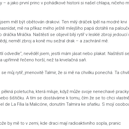
ly – a jako první princ v pohádkové historii si našel chlapa, ničeho 
ž jsem měl být obětován drakovi. Ten milý dráček lpěl na modré krvi
 nasnídat, mě na příkaz mého ještě milejšího papá dotáhli na palouč
áčka Mráčka. Naštěstí se objevil bílý rytíř v lesklé zbroji jedoucí
nědý, neměl zbroj a koně mu sežral drak – a zachránil mě.
í odvedle“, nevěděl jsem, jestli mám jásat nebo plakat. Naštěstí s
 byla upřímně řečeno horší, než ta krvelačná saň.
e můj rytíř, jmenovitě Talmir, že si mě na chvilku ponechá. Ta chvi
 je pěkná poletucha, která miluje, když může svoje nenechavé pracky
nebo šištičku. A tím se dostáváme k tomu, čím že se to chci vlastn
el de La Fília la Malicóne, donutím Talmira ke sňatku. S mojí osobo
že by mě to v zemi, kde draci mají radioaktivního sopla, pranic