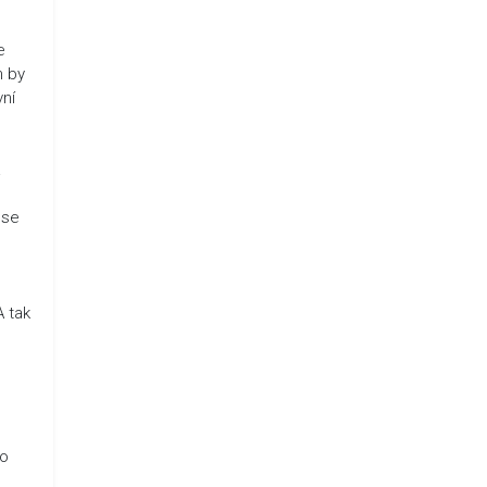
e
m by
vní
á
 se
A tak
ho