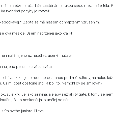
si mě na sebe naráží. Tiše zasténám a rukou sjedu mezi naše těla. P
ika rychlými pohyby je rozvážu.
. „Nedočkavej?“ Zeptá se mě hlasem ochraptělým vzrušením.
se dva měsíce. Jsem nadrženej jako králík!“
e nahmatám jeho už napůl vzrušené mužství.
hnu jeho penis na světlo světa.
olíbávat krk a jeho ruce se dostanou pod mé kalhoty, na holou kůži
í. Už mi dost obstojně stojí a bolí to. Nemohl by se smilovat?
okusuje krk. Je jako žíravina, ale aby sežral i ty gatě, k tomu se ne
doufám, že to neskončí jako udělej se sám.
ustím svého juniora. Úleva!