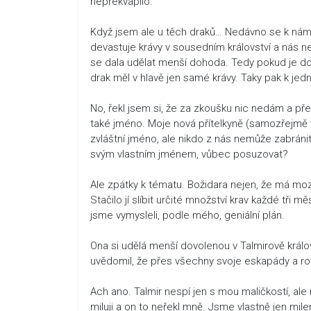
nepřekvapilo.
Když jsem ale u těch draků… Nedávno se k nám d
devastuje krávy v sousedním království a nás 
se dala udělat menší dohoda. Tedy pokud je dost
drak měl v hlavě jen samé krávy. Taky pak k jedn
No, řekl jsem si, že za zkoušku nic nedám a př
také jméno. Moje nová přítelkyně (samozřejmě
zvláštní jméno, ale nikdo z nás nemůže zabránit
svým vlastním jménem, vůbec posuzovat?
Ale zpátky k tématu. Božidara nejen, že má moz
Stačilo jí slíbit určité množství krav každé tři
jsme vymysleli, podle mého, geniální plán.
Ona si udělá menší dovolenou v Talmirově královs
uvědomil, že přes všechny svoje eskapády a ro
Ach ano. Talmir nespí jen s mou maličkostí, ale 
miluji a on to neřekl mně. Jsme vlastně jen mile