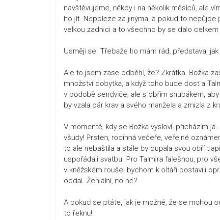
navštěvujeme, někdy i na několik měsíců, ale ví
ho jít. Nepoleze za jinýma, a pokud to nepůjd
velkou zadnici a to všechno by se dalo celkem d
Usměji se. Třebaže ho mám rád, představa, jak
Ale to jsem zase odběhl, že? Zkrátka. Božka zas
množství dobytka, a když toho bude dost a Talm
v podobě sendviče, ale s obřím snubákem, aby s
by vzala pár krav a svého manžela a zmizla z král
V momentě, kdy se Božka vysloví, přicházím já.
všudy! Prsten, rodinná večeře, veřejné oznámen
to ale nebaštila a stále by dupala svou obří tl
uspořádali svatbu. Pro Talmira falešnou, pro 
v kněžském rouše, bychom k oltáři postavili o
oddal. Ženiální, no ne?
A pokud se ptáte, jak je možné, že se mohou o
to řeknu!