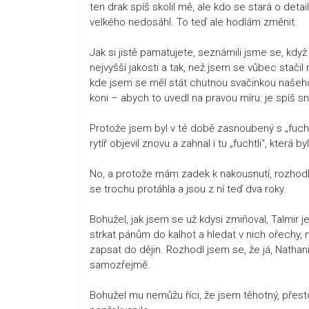
ten drak spíš skolil mě, ale kdo se stará o detai
velkého nedosáhl. To teď ale hodlám změnit.
Jak si jistě pamatujete, seznámili jsme se, kdy
nejvyšší jakosti a tak, než jsem se vůbec stačil
kde jsem se měl stát chutnou svačinkou našeho dr
koni – abych to uvedl na pravou míru: je spíš s
Protože jsem byl v té době zasnoubený s „fuchtl
rytíř objevil znovu a zahnal i tu „fuchtli“, která
No, a protože mám zadek k nakousnutí, rozhodl s
se trochu protáhla a jsou z ní teď dva roky.
Bohužel, jak jsem se už kdysi zmiňoval, Talmir
strkat pánům do kalhot a hledat v nich ořechy, 
zapsat do dějin. Rozhodl jsem se, že já, Nathani
samozřejmě.
Bohužel mu nemůžu říci, že jsem těhotný, přesto