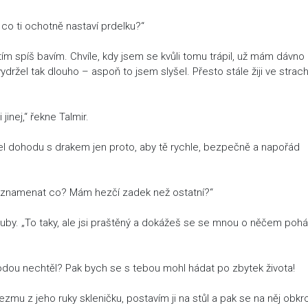
o ti ochotně nastaví prdelku?“
tím spíš bavím. Chvíle, kdy jsem se kvůli tomu trápil, už mám dávno
ydržel tak dlouho – aspoň to jsem slyšel. Přesto stále žiji ve strach
.
jinej,“ řekne Talmir.
el dohodu s drakem jen proto, aby tě rychle, bezpečně a napořád
má znamenat co? Mám hezčí zadek než ostatní?“
zuby. „To taky, ale jsi praštěný a dokážeš se se mnou o něčem pohá
áhodou nechtěl? Pak bych se s tebou mohl hádat po zbytek života!
zmu z jeho ruky skleničku, postavím ji na stůl a pak se na něj obk