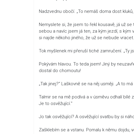
Nadzvednu obočí. „To nemáš doma dost kluků, c
Nemyslete si, že jsem to řekl kousavě, já už se 
sebou a navíc jsem já ten, za kým jezdí, s kým v
si najde někoho jiného, že už se nebude vracet
Tok myšlenek mi přeruší tiché zamručení. „Ty jsi 
Pokývám hlavou. To teda jsem! Jiný by neuzavř
dostal do chomoutu!
„Tak jinej?“ Laškovně se na něj usměji. „A to 
Talmir se na mě podívá a v úsměvu odhalí bílé 
Je to osvěžující."
Jo tak osvěžující? A osvěžující svatbu by si n
Zašklebím se a vstanu. Pomalu k němu dojdu, ve