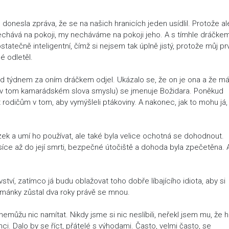
onesla zpráva, že se na našich hranicích jeden usídlil. Protože al
nechává na pokoji, my necháváme na pokoji jeho. A s tímhle dráčke
atečně inteligentní, čímž si nejsem tak úplně jistý, protože můj pr
é odletěl.
ed týdnem za oním dráčkem odjel. Ukázalo se, že on je ona a že m
 v tom kamarádském slova smyslu) se jmenuje Božidara. Poněkud
 rodičům v tom, aby vymýšleli ptákoviny. A nakonec, jak to mohu já,
ek a umí ho používat, ale také byla velice ochotná se dohodnout.
 měsíce až do její smrti, bezpečné útočiště a dohoda byla zpečetěna. 
tví, zatímco já budu oblažovat toho dobře líbajícího idiota, aby si
mánky zůstal dva roky právě se mnou.
nemůžu nic namítat. Nikdy jsme si nic neslíbili, neřekl jsem mu, že 
nci. Dalo by se říct, přátelé s výhodami. Často, velmi často, se