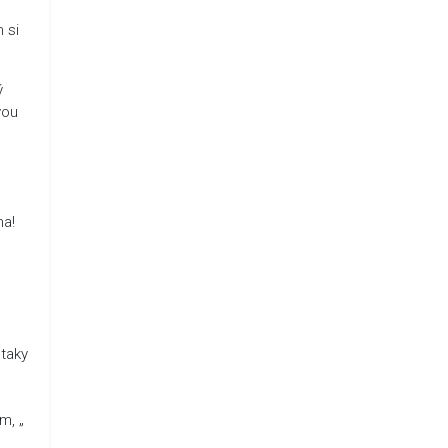
 si
ý
vou
ha!
 taky
m, „