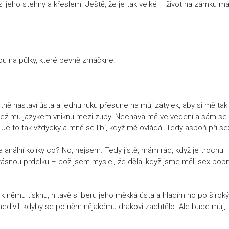
eho stehny a křeslem. Ještě, že je tak velké – život na zámku má
ou na půlky, které pevně zmáčkne.
ně nastaví ústa a jednu ruku přesune na můj zátylek, aby si mě tak
, než mu jazykem vniknu mezi zuby. Nechává mě ve vedení a sám se
Je to tak vždycky a mně se líbí, když mě ovládá. Tedy aspoň při se
 a anální kolíky co? No, nejsem. Tedy jistě, mám rád, když je trochu
ásnou prdelku – což jsem myslel, že dělá, když jsme měli sex pop
 k němu tisknu, hltavě si beru jeho měkká ústa a hladím ho po širok
edivil, kdyby se po něm nějakému drakovi zachtělo. Ale bude můj,