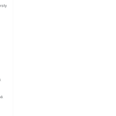
rsty
.
má.