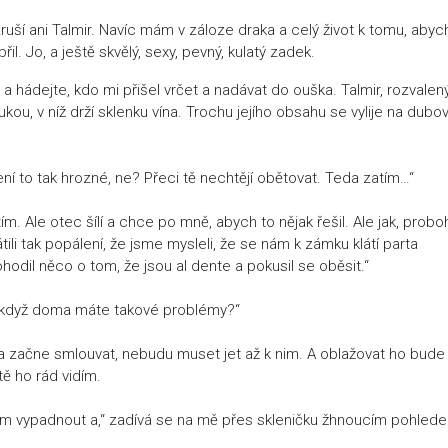
í ani Talmir. Navíc mám v záloze draka a celý život k tomu, abych
 Jo, a ještě skvělý, sexy, pevný, kulatý zadek.
a hádejte, kdo mi přišel vrčet a nadávat do ouška. Talmir, rozvalen
kou, v níž drží sklenku vína. Trochu jejího obsahu se vylije na dubo
ní to tak hrozné, ne? Přeci tě nechtějí obětovat. Teda zatím…“
. Ale otec šílí a chce po mně, abych to nějak řešil. Ale jak, probo
átili tak popálení, že jsme mysleli, že se nám k zámku klátí parta
hodil něco o tom, že jsou al dente a pokusil se oběsit.“
, když doma máte takové problémy?“
ra začne smlouvat, nebudu muset jet až k nim. A oblažovat ho bude
ě ho rád vidím.
 jsem vypadnout a,“ zadívá se na mě přes skleničku žhnoucím pohlede