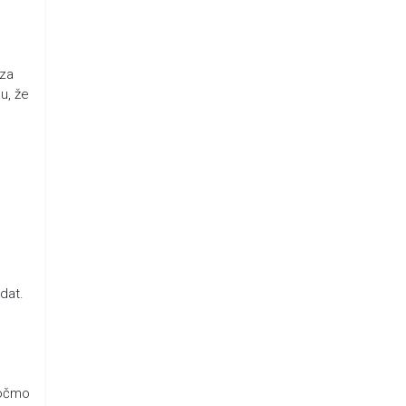
 za
u, že
dat.
ročmo