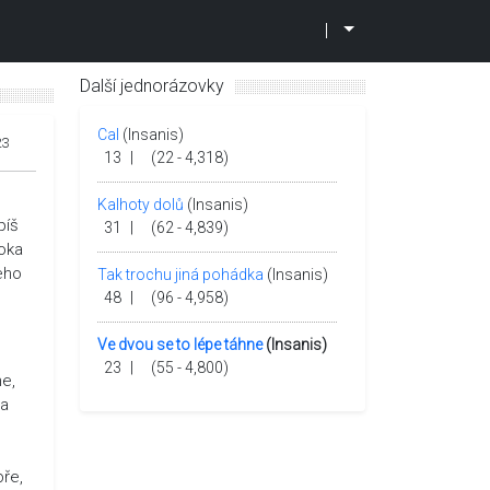
|
Další jednorázovky
Cal
(Insanis)
23
13
|
(22 - 4,318)
Kalhoty dolů
(Insanis)
píš
31
|
(62 - 4,839)
roka
jeho
Tak trochu jiná pohádka
(Insanis)
48
|
(96 - 4,958)
Ve dvou se to lépe táhne
(Insanis)
23
|
(55 - 4,800)
me,
 a
bře,