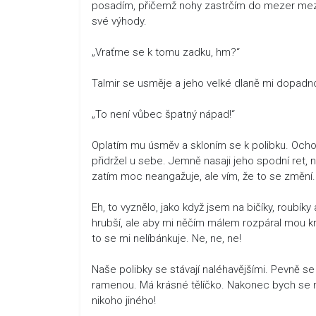
posadím, přičemž nohy zastrčím do mezer mezi j
své výhody.
„Vraťme se k tomu zadku, hm?“
Talmir se usměje a jeho velké dlaně mi dopadn
„To není vůbec špatný nápad!“
Oplatím mu úsměv a skloním se k polibku. Ochot
přidržel u sebe. Jemně nasaji jeho spodní ret
zatím moc neangažuje, ale vím, že to se změní. 
Eh, to vyznělo, jako když jsem na bičíky, roubíky
hrubší, ale aby mi něčím málem rozpáral mou kr
to se mi nelíbánkuje. Ne, ne, ne!
Naše polibky se stávají naléhavějšími. Pevně se
ramenou. Má krásné tělíčko. Nakonec bych se n
nikoho jiného!