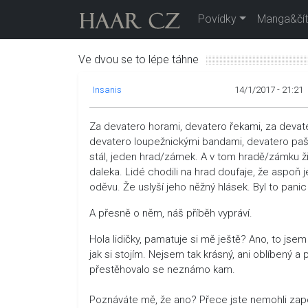
Povídky
Manga&čít
Ve dvou se to lépe táhne
Insanis
14/1/2017 - 21:21
Za devatero horami, devatero řekami, za devat
devatero loupežnickými bandami, devatero pašer
stál, jeden hrad/zámek. A v tom hradě/zámku žil
daleka. Lidé chodili na hrad doufaje, že aspoň je
oděvu. Že uslyší jeho něžný hlásek. Byl to panic 
A přesně o něm, náš příběh vypráví.
Hola lidičky, pamatuje si mě ještě? Ano, to jsem
jak si stojím. Nejsem tak krásný, ani oblíbený 
přestěhovalo se neznámo kam.
Poznáváte mě, že ano? Přece jste nemohli zapo