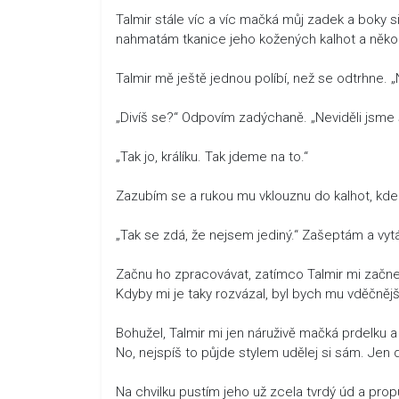
Talmir stále víc a víc mačká můj zadek a boky 
nahmatám tkanice jeho kožených kalhot a někol
Talmir mě ještě jednou políbí, než se odtrhne
„Divíš se?“ Odpovím zadýchaně. „Neviděli jsme 
„Tak jo, králíku. Tak jdeme na to.“
Zazubím se a rukou mu vklouznu do kalhot, kd
„Tak se zdá, že nejsem jediný.“ Zašeptám a vytá
Začnu ho zpracovávat, zatímco Talmir mi začne 
Kdyby mi je taky rozvázal, byl bych mu vděčnějš
Bohužel, Talmir mi jen náruživě mačká prdelku a 
No, nejspíš to půjde stylem udělej si sám. Jen 
Na chvilku pustím jeho už zcela tvrdý úd a prop