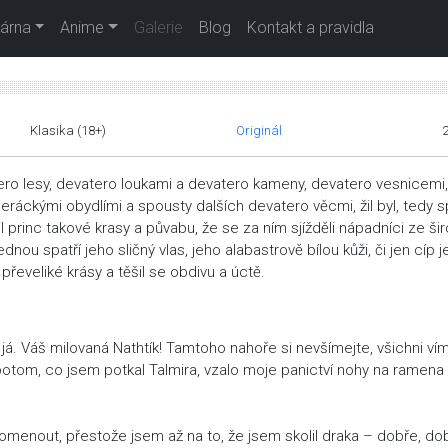
árna
Anime
Galerie
Blog
Kontakt a pravidla
Klasika (18+)
Originál
ero lesy, devatero loukami a devatero kameny, devatero vesnicemi,
áckými obydlími a spousty dalších devatero věcmi, žil byl, tedy s
 princ takové krasy a půvabu, že se za ním sjížděli nápadníci ze ši
dnou spatří jeho sličný vlas, jeho alabastrově bílou kůži, či jen cíp 
převeliké krásy a těšil se obdivu a úctě.
 já. Váš milovaná Nathtík! Tamtoho nahoře si nevšímejte, všichni ví
a potom, co jsem potkal Talmira, vzalo moje panictví nohy na ramena
menout, přestože jsem až na to, že jsem skolil draka – dobře, do