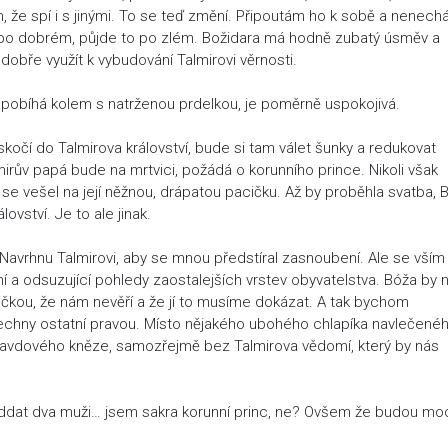
m, že spí i s jinými. To se teď změní. Připoutám ho k sobě a nenec
e po dobrém, půjde to po zlém. Božidara má hodně zubatý úsměv a
obře využít k vybudování Talmirovi věrnosti.
 pobíhá kolem s natrženou prdelkou, je poměrně uspokojivá.
kočí do Talmirova království, bude si tam válet šunky a redukovat
irův papá bude na mrtvici, požádá o korunního prince. Nikoli však
e vešel na její něžnou, drápatou pacičku. Až by proběhla svatba, 
ovství. Je to ale jinak.
 Navrhnu Talmirovi, aby se mnou předstíral zasnoubení. Ale se vším
í a odsuzující pohledy zaostalejších vrstev obyvatelstva. Bóža by
apičkou, že nám nevěří a že jí to musíme dokázat. A tak bychom
všechny ostatní pravou. Místo nějakého ubohého chlapíka navlečené
pravdového kněze, samozřejmě bez Talmirova vědomí, který by nás
ddat dva muži… jsem sakra korunní princ, ne? Ovšem že budou moc