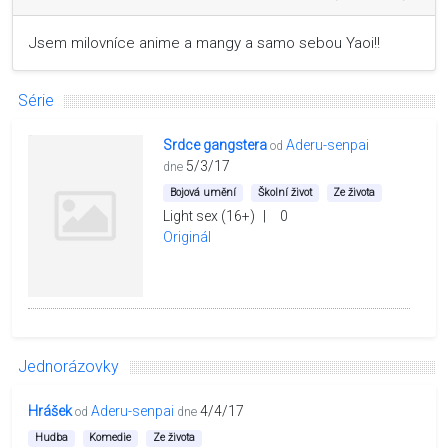
Jsem milovníce anime a mangy a samo sebou Yaoi!!
Série
Srdce gangstera
Aderu-senpai
od
5/3/17
dne
Bojová umění
Školní život
Ze života
Light sex (16+)
|
0
Originál
Jednorázovky
Hrášek
Aderu-senpai
4/4/17
od
dne
Hudba
Komedie
Ze života