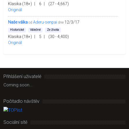
Klasika (18+)
|
6
|
(27 - 4,667)
Originál
Naše válka
Aderu-senpai
12/3/17
od
dne
Historické
Válečné
Ze života
Klasika (18+)
|
5
|
(30 - 4,400)
Originál
Přihlášení uživatelé
Coming soon...
Počitadlo návštěv
Sociální sítě