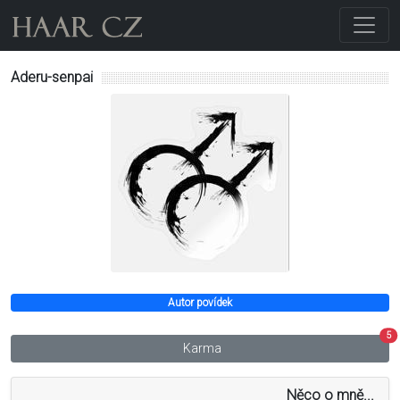
Aderu-senpai
Autor povídek
5
Karma
Něco o mně...