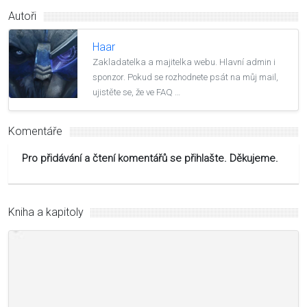
Autoři
Haar
Zakladatelka a majitelka webu. Hlavní admin i
sponzor. Pokud se rozhodnete psát na můj mail,
ujistěte se, že ve FAQ …
Komentáře
Pro přidávání a čtení komentářů se přihlašte. Děkujeme.
Kniha a kapitoly