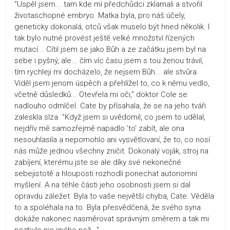
"Uspěl jsem... tam kde mí předchůdci zklamali a stvořil
životaschopné embryo. Matka byla, pro náš účely,
geneticky dokonalá, otců však muselo být hned několik. I
tak bylo nutné provést ještě velké množství řízených
mutací... Cítil jsem se jako Bůh a ze začátku jsem byl na
sebe i pyšný, ale... čím víc času jsem s tou ženou trávil,
tím rychleji mi docházelo, že nejsem Bůh... ale stvůra.
Viděl jsem jenom úspěch a přehlížel to, co k němu vedlo,
včetně důsledků... Otevřela mi oči," doktor Cole se
nadlouho odmlčel. Cate by přísahala, že se na jeho tváři
zaleskla slza. "Když jsem si uvědomil, co jsem to udělal,
nejdřív mě samozřejmě napadlo 'to' zabít, ale ona
nesouhlasila a nepomohlo ani vysvětlovaní, že to, co nosí
nás může jednou všechny zničit. Dokonalý voják, stroj na
zabíjení, kterému jste se ale díky své nekonečné
sebejistotě a hlouposti rozhodli ponechat autonomní
myšlení. A na téhle části jeho osobnosti jsem si dal
opravdu záležet. Byla to vaše největší chyba, Cate. Věděla
to a spoléhala na to. Byla přesvědčená, že svého syna
dokáže nakonec nasměrovat správným směrem a tak mi
nezbylo nic jiného než..."