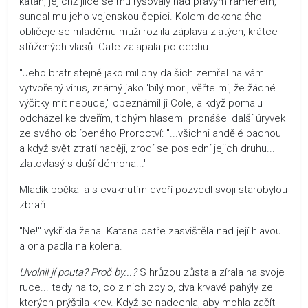
katan, jejichž jílce se mu rýsovaly nad pravým ramenem,
sundal mu jeho vojenskou čepici. Kolem dokonalého
obličeje se mladému muži rozlila záplava zlatých, krátce
střižených vlasů. Cate zalapala po dechu.
"Jeho bratr stejně jako miliony dalších zemřel na vámi
vytvořený virus, známý jako 'bílý mor', věřte mi, že žádné
výčitky mít nebude," obeznámil ji Cole, a když pomalu
odcházel ke dveřím, tichým hlasem pronášel další úryvek
ze svého oblíbeného Proroctví: "...všichni andělé padnou
a když svět ztratí naději, zrodí se poslední jejich druhu...
zlatovlasý s duší démona..."
Mladík počkal a s cvaknutím dveří pozvedl svoji starobylou
zbraň.
"Ne!" vykřikla žena. Katana ostře zasvištěla nad její hlavou
a ona padla na kolena.
Uvolnil jí pouta? Proč by...?
S hrůzou zůstala zírala na svoje
ruce... tedy na to, co z nich zbylo, dva krvavé pahýly ze
kterých prýštila krev. Když se nadechla, aby mohla začít