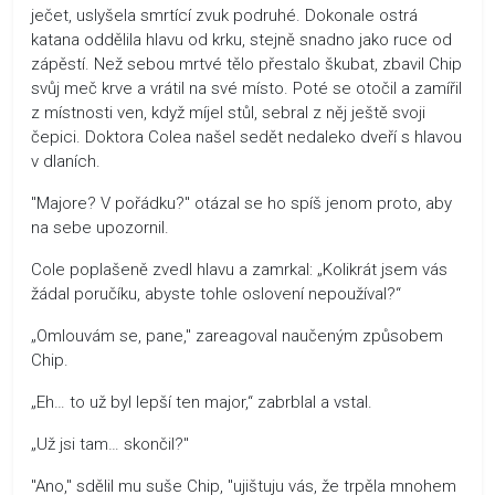
ječet, uslyšela smrtící zvuk podruhé. Dokonale ostrá
katana oddělila hlavu od krku, stejně snadno jako ruce od
zápěstí. Než sebou mrtvé tělo přestalo škubat, zbavil Chip
svůj meč krve a vrátil na své místo. Poté se otočil a zamířil
z místnosti ven, když míjel stůl, sebral z něj ještě svoji
čepici. Doktora Colea našel sedět nedaleko dveří s hlavou
v dlaních.
"Majore? V pořádku?" otázal se ho spíš jenom proto, aby
na sebe upozornil.
Cole poplašeně zvedl hlavu a zamrkal: „Kolikrát jsem vás
žádal poručíku, abyste tohle oslovení nepoužíval?“
„Omlouvám se, pane," zareagoval naučeným způsobem
Chip.
„Eh… to už byl lepší ten major,“ zabrblal a vstal.
„Už jsi tam… skončil?"
"Ano," sdělil mu suše Chip, "ujištuju vás, že trpěla mnohem