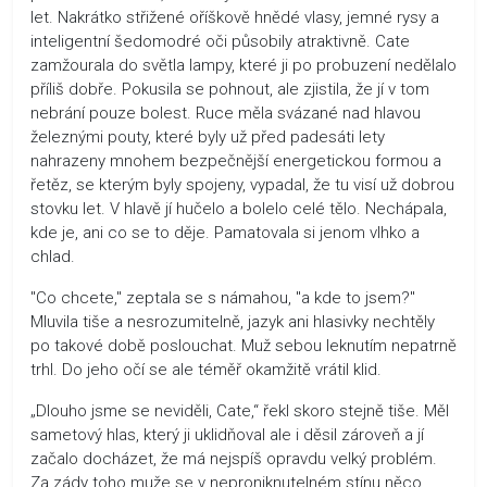
let. Nakrátko střižené oříškově hnědé vlasy, jemné rysy a
inteligentní šedomodré oči působily atraktivně. Cate
zamžourala do světla lampy, které ji po probuzení nedělalo
příliš dobře. Pokusila se pohnout, ale zjistila, že jí v tom
nebrání pouze bolest. Ruce měla svázané nad hlavou
železnými pouty, které byly už před padesáti lety
nahrazeny mnohem bezpečnější energetickou formou a
řetěz, se kterým byly spojeny, vypadal, že tu visí už dobrou
stovku let. V hlavě jí hučelo a bolelo celé tělo. Nechápala,
kde je, ani co se to děje. Pamatovala si jenom vlhko a
chlad.
"Co chcete," zeptala se s námahou, "a kde to jsem?"
Mluvila tiše a nesrozumitelně, jazyk ani hlasivky nechtěly
po takové době poslouchat. Muž sebou leknutím nepatrně
trhl. Do jeho očí se ale téměř okamžitě vrátil klid.
„Dlouho jsme se neviděli, Cate,“ řekl skoro stejně tiše. Měl
sametový hlas, který ji uklidňoval ale i děsil zároveň a jí
začalo docházet, že má nejspíš opravdu velký problém.
Za zády toho muže se v neproniknutelném stínu něco