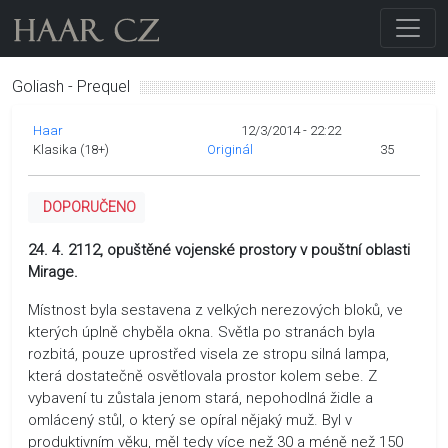
Goliash - Prequel
Haar
12/3/2014 - 22:22
Klasika (18+)
Originál
35
DOPORUČENO
24. 4. 2112, opuštěné vojenské prostory v pouštní oblasti
Mirage.
Místnost byla sestavena z velkých nerezových bloků, ve
kterých úplně chyběla okna. Světla po stranách byla
rozbitá, pouze uprostřed visela ze stropu silná lampa,
která dostatečně osvětlovala prostor kolem sebe. Z
vybavení tu zůstala jenom stará, nepohodlná židle a
omlácený stůl, o který se opíral nějaký muž. Byl v
produktivním věku, měl tedy více než 30 a méně než 150