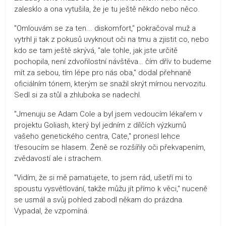
zalesklo a ona vytušila, že je tu ještě někdo nebo něco.
"Omlouvám se za ten... diskomfort," pokračoval muž a
vytrhl ji tak z pokusů uvyknout oči na tmu a zjistit co, nebo
kdo se tam ještě skrývá, "ale tohle, jak jste určitě
pochopila, není zdvořilostní návštěva… čím dřív to budeme
mít za sebou, tím lépe pro nás oba," dodal přehnaně
oficiálním tónem, kterým se snažil skrýt mírnou nervozitu.
Sedl si za stůl a zhluboka se nadechl.
"Jmenuju se Adam Cole a byl jsem vedoucím lékařem v
projektu Goliash, který byl jedním z dílčích výzkumů
vašeho genetického centra, Cate," pronesl lehce
třesoucím se hlasem. Ženě se rozšířily oči překvapením,
zvědavostí ale i strachem.
"Vidím, že si mě pamatujete, to jsem rád, ušetří mi to
spoustu vysvětlování, takže můžu jít přímo k věci," nuceně
se usmál a svůj pohled zabodl někam do prázdna.
Vypadal, že vzpomíná.