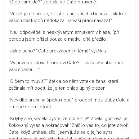
"O co vám jde?" zeptala se Cate otráveně.
"Věděli jsme přece, že jste o něj přišel a bohužel, nikdo z
vašich nástupců nedokázal na vaši práci navázat."
"Ne," odpověděl s neskrývaným smutkem v hlase, "při
porodu jsem přišel pouze o matku, dítě přežilo."
"Jak dlouho?" Cate překvapením téměř vykřikla.
"Vy neznáte slova Proroctví Cate? ... vaše zhouba bude
vaší spásou...."
"O čem to mluvíš?" štěkla po něm vztekle žena, která
začínala mít pocit, že je ten chlap úplný blázen.
"Nevidíte si ani na špičku nosu," procedil mezi zuby Cole a
prudce se k ní otočil.
"Kdyby ano, věděla byste, že stále žije!" zcela ignoroval její
šokovaný výraz a pokračoval: "Zničilo vás to, co jste stvořili
Cate, když umírala, slíbil jsem jí, že se o jejího syna
postarám a já svůj slib dodržel. Našel mu kojnou, vychoval