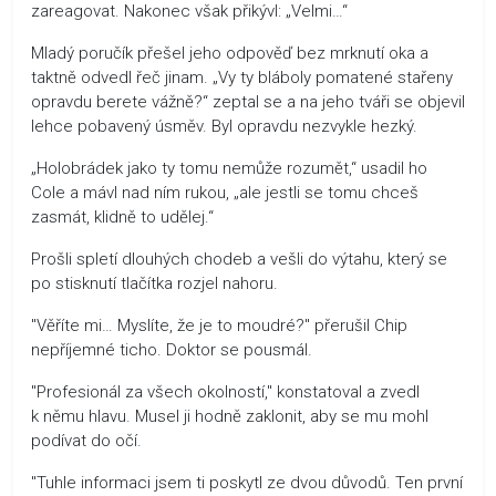
zareagovat. Nakonec však přikývl: „Velmi…“
Mladý poručík přešel jeho odpověď bez mrknutí oka a
taktně odvedl řeč jinam. „Vy ty bláboly pomatené stařeny
opravdu berete vážně?“ zeptal se a na jeho tváři se objevil
lehce pobavený úsměv. Byl opravdu nezvykle hezký.
„Holobrádek jako ty tomu nemůže rozumět,“ usadil ho
Cole a mávl nad ním rukou, „ale jestli se tomu chceš
zasmát, klidně to udělej.“
Prošli spletí dlouhých chodeb a vešli do výtahu, který se
po stisknutí tlačítka rozjel nahoru.
"Věříte mi… Myslíte, že je to moudré?" přerušil Chip
nepříjemné ticho. Doktor se pousmál.
"Profesionál za všech okolností," konstatoval a zvedl
k němu hlavu. Musel ji hodně zaklonit, aby se mu mohl
podívat do očí.
"Tuhle informaci jsem ti poskytl ze dvou důvodů. Ten první