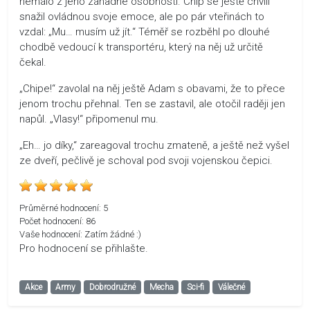
nemálo z jeho záhadné osobnosti. Chip se ještě chvíli
snažil ovládnou svoje emoce, ale po pár vteřinách to
vzdal: „Mu… musím už jít.“ Téměř se rozběhl po dlouhé
chodbě vedoucí k transportéru, který na něj už určitě
čekal.
„Chipe!“ zavolal na něj ještě Adam s obavami, že to přece
jenom trochu přehnal. Ten se zastavil, ale otočil raději jen
napůl. „Vlasy!“ připomenul mu.
„Eh… jo díky,“ zareagoval trochu zmateně, a ještě než vyšel
ze dveří, pečlivě je schoval pod svoji vojenskou čepici.
Průměrné hodnocení:
5
Počet hodnocení:
86
Vaše hodnocení:
Zatím žádné :)
Pro hodnocení se přihlašte.
Akce
Army
Dobrodružné
Mecha
Sci-fi
Válečné