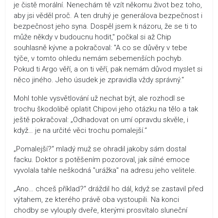
je čistě morální. Nenechám tě vzít někomu život bez toho,
aby jsi věděl proč. A ten druhý je generálova bezpečnost i
bezpečnost jeho syna. Dospěl jsem k názoru, že se ti to
může někdy v budoucnu hodit," počkal si až Chip
souhlasně kývne a pokračoval: "A co se důvěry v tebe
týče, v tomto ohledu nemám sebemenších pochyb.
Pokud ti Argo věří, a on ti věří, pak nemám důvod myslet si
něco jiného. Jeho úsudek je zpravidla vždy správný.“
Mohl tohle vysvětlování už nechat být, ale rozhodl se
trochu škodolibě oplatit Chipovi jeho otázku na tělo a tak
ještě pokračoval: „Odhadovat on umí opravdu skvěle, i
když… je na určité věci trochu pomalejší.“
„Pomalejší?“ mladý muž se ohradil jakoby sám dostal
facku. Doktor s potěšením pozoroval, jak silné emoce
vyvolala tahle neškodná "urážka" na adresu jeho velitele.
„Ano… chceš příklad?“ dráždil ho dál, když se zastavil před
výtahem, ze kterého právě oba vystoupili. Na konci
chodby se vylouply dveře, kterými prosvítalo sluneční