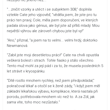
"...zničit vzorky a utéct i se subjektem 308," doplnila
vztekle Cate jeho výpověď, "věděla jsem, že jste pro tu
práci ten pravý, Cole, měla jsem doporučení, ve kterých
padala slova jako génius, ale byl jste až příliš mladý. Mou
největší výhrou ale zároveň chybou jste byl vy!"
"Ano," přiznal, "a jsem na to velmi... velmi hrdý, doktorko
Newmanová.
"Zabil jste moji desetiletou práci!" Cate na chvíli opustila
veškerá bolest i strach. Tohle fiasko ji stálo všechno.
Tento muž mohl za její pád i za to, že musela posledních 5
let strávit v kryospánku.
"Dítě rostlo mnohem rychleji, než jsem předpokládal,"
pokračoval lékař a otočil se k ženě zády, "i když jsem měl
základní lékařskou výbavu, komplikace, která nastala při
porodu, potřebovala mnohem víc než to. A za Zdí, jak
sama víte, toho moc nezůstalo."