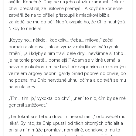
světlo. Konečně. Chip se na jeho otázku zamračil. Doktor
chvíli předstíral, že usilovně přemýšlí. A když se konečně
zatvářil, že na to přišel, přistoupil k mladíkovi blíž a
zahleděl se mu do očí. Nepřekvapilo ho, že Chip neuhýbá.
Nikdy to nedělal.
„Kdyby ho… někdo… kdokoliv… třeba… miloval,“ začal
pomalu a sledoval, jak se výraz v mladíkově tváři rychle
změnil, „a i kdyby s ním trávil celé dny… nevšimne si toho…
je na tohle prostě… pomalejší.“ Adam se vlídně usmál a
navzdory okolnostem se bavil překvapeným a rozpačitým
velitelem Argovy osobní gardy. Snad poprvé od chvíle, co
ho poznal mu Chip nervózně uhnul očima a do tváří se mu
nahrnula krev.
„Tím… tím líp,“ vykoktal po chvíli, „není to nic, čím by se měl
generál zatěžovat.“
„Tentokrát si s tebou dovolím nesouhlasit,“ odpověděl mu
lékař. Byl rád, že Chip upustil od těch pitomých oficialit a
on si s ním může promluvit normálně, odhalovalo mu to