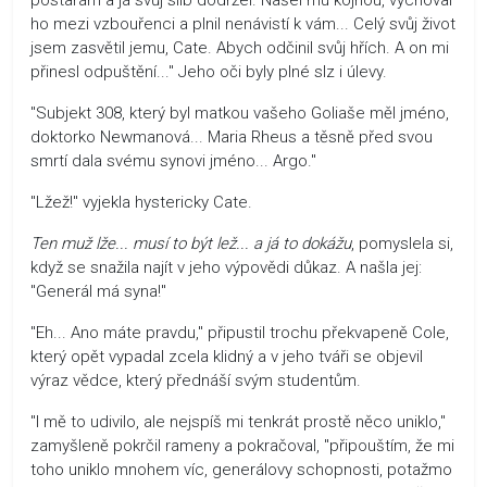
ho mezi vzbouřenci a plnil nenávistí k vám... Celý svůj život
jsem zasvětil jemu, Cate. Abych odčinil svůj hřích. A on mi
přinesl odpuštění..." Jeho oči byly plné slz i úlevy.
"Subjekt 308, který byl matkou vašeho Goliaše měl jméno,
doktorko Newmanová... Maria Rheus a těsně před svou
smrtí dala svému synovi jméno... Argo."
"Lžež!" vyjekla hystericky Cate.
Ten muž lže... musí to být lež... a já to dokážu
, pomyslela si,
když se snažila najít v jeho výpovědi důkaz. A našla jej:
"Generál má syna!"
"Eh... Ano máte pravdu," připustil trochu překvapeně Cole,
který opět vypadal zcela klidný a v jeho tváři se objevil
výraz vědce, který přednáší svým studentům.
"I mě to udivilo, ale nejspíš mi tenkrát prostě něco uniklo,"
zamyšleně pokrčil rameny a pokračoval, "připouštím, že mi
toho uniklo mnohem víc, generálovy schopnosti, potažmo