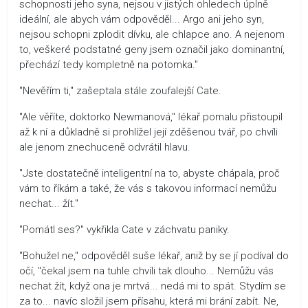
schopnosti jeho syna, nejsou v jistých ohledech úplně
ideální, ale abych vám odpověděl... Argo ani jeho syn,
nejsou schopni zplodit dívku, ale chlapce ano. A nejenom
to, veškeré podstatné geny jsem označil jako dominantní,
přechází tedy kompletně na potomka."
"Nevěřím ti," zašeptala stále zoufalejší Cate.
"Ale věříte, doktorko Newmanová," lékař pomalu přistoupil
až k ní a důkladně si prohlížel její zděšenou tvář, po chvíli
ale jenom znechuceně odvrátil hlavu.
"Jste dostatečně inteligentní na to, abyste chápala, proč
vám to říkám a také, že vás s takovou informací nemůžu
nechat... žít."
"Pomátl ses?" vykřikla Cate v záchvatu paniky.
"Bohužel ne," odpověděl suše lékař, aniž by se jí podíval do
očí, "čekal jsem na tuhle chvíli tak dlouho... Nemůžu vás
nechat žít, když ona je mrtvá... nedá mi to spát. Stydím se
za to... navíc složil jsem přísahu, která mi brání zabít. Ne,