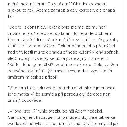
méně, než můj bratr. Co s tělem?" Chladnokrevnost
s jakou to řekl, Adama zamrazila až v kostech, ale chápal
ho.
"Dobře," sklonil hlavu lékař a bylo zřejmé, že mu není
zrovna lehko, "o tělo se postarám, to nebude problém."
Oba muži zůstali na pár okamžiků bez hnutí a mlčky, jakoby
chtěli uctít ztracený život. Doktor během toho přemýšlel
nad tím, jestli mu to opravdu přinese kýžený klidný spánek,
ale Chipovy myšlenky se ubíraly zcela jiným směrem:
"Kolik... toho generál ví?" zeptal se nakonec. Cole, vytržen
ze svého rozjímání, kývl hlavou k východu a vydal se tím
směrem, mladík se připojil.
"Ví jenom tolik, kolik vědět potřebuje. Ví, jak se jmenovala
jeho matka, ví, že zemřela při porodu a ví, že otec není
znám," odpověděl.
„Miloval jste ji?“ tuhle otázku od něj Adam nečekal.
Samozřejmě chápal, že mu to muselo dojít, ale tak velká
zvědavost nebyla u Chipa úplně běžná. Chvíli přemýšlel jak