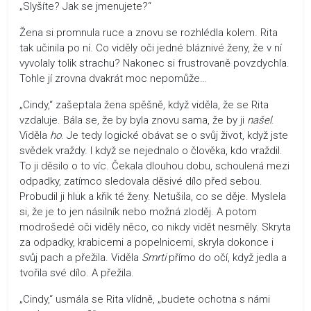
„Slyšíte? Jak se jmenujete?“
Žena si promnula ruce a znovu se rozhlédla kolem. Rita
tak učinila po ní. Co viděly oči jedné bláznivé ženy, že v ní
vyvolaly tolik strachu? Nakonec si frustrovaně povzdychla.
Tohle jí zrovna dvakrát moc nepomůže…
„Cindy,“ zašeptala žena spěšně, když viděla, že se Rita
vzdaluje. Bála se, že by byla znovu sama, že by ji
našel
.
Viděla
ho
. Je tedy logické obávat se o svůj život, když jste
svědek vraždy. I když se nejednalo o člověka, kdo vraždil.
To ji děsilo o to víc. Čekala dlouhou dobu, schoulená mezi
odpadky, zatímco sledovala děsivé dílo před sebou.
Probudil ji hluk a křik té ženy. Netušila, co se děje. Myslela
si, že je to jen násilník nebo možná zloděj. A potom
modrošedé oči viděly něco, co nikdy vidět nesměly. Skryta
za odpadky, krabicemi a popelnicemi, skryla dokonce i
svůj pach a přežila. Viděla
Smrti
přímo do očí, když jedla a
tvořila své dílo. A přežila.
„Cindy,“ usmála se Rita vlídně, „budete ochotna s námi