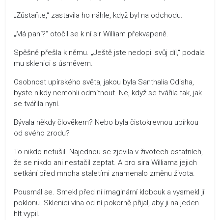
„Zůstaňte,“ zastavila ho náhle, když byl na odchodu.
„Má paní?“ otočil se k ní sir William překvapeně.
Spěšně přešla k němu. „Ještě jste nedopil svůj díl,“ podala
mu sklenici s úsměvem.
Osobnost upírského světa, jakou byla Santhalia Odisha,
byste nikdy nemohli odmítnout. Ne, když se tvářila tak, jak
se tvářila nyní.
Bývala někdy člověkem? Nebo byla čistokrevnou upírkou
od svého zrodu?
To nikdo netušil. Najednou se zjevila v životech ostatních,
že se nikdo ani nestačil zeptat. A pro sira Williama jejich
setkání před mnoha staletími znamenalo změnu života.
Pousmál se. Smekl před ní imaginární klobouk a vysmekl jí
poklonu. Sklenici vína od ní pokorně přijal, aby ji na jeden
hlt vypil.