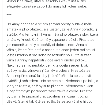
klobouk na hlavě, utřel si zaschlou krev z úst a jako
elegantní člověk
se zapojil do masy lidí kolem sebe.
***
Od Anny odcházela se smíšenými pocity. V hlavě měla
zmatek a plno otázek… ale ujištění, že je Anna v pořádku, jí
stačilo. Pro tentokrát. I Anna měla plno otázek a slov, která
chtěla vyřknout. Obě to měly vypsané v očích. Přesto se
jen nuceně usmály a popřály si dobrou noc. Anna si
všimla, že se Rita chtěla nahnout a snad jeden polibek si
ještě ukradnout pro sebe na rozloučenou. Rita si zase
všimla Anniny napjatosti v očekávání onoho polibku.
Nakonec se nic nestalo. Jen Rita udělala jeden krok
zpátky navíc, věnovala jí úsměv a odešla. Přestože se
Anna nepřímo snažila, aby ji téměř přinutila se zastavit,
sváděla ji pohledem… nic se nestalo. Nedosáhla polibku, o
který tolik stála, aniž by si to předtím uvědomovala. Jen
s nepřítomným pohledem zase zavřela dveře. Prostor
bytu jí náhle připadal cizí, vzdálený a možná i trochu
děsivý. Stejně tak Ritě se zdálo, že se zdi výtahu hýbou