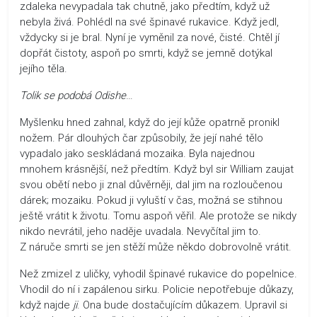
zdaleka nevypadala tak chutně, jako předtím, když už
nebyla živá. Pohlédl na své špinavé rukavice. Když jedl,
vždycky si je bral. Nyní je vyměnil za nové, čisté. Chtěl jí
dopřát čistoty, aspoň po smrti, když se jemně dotýkal
jejího těla.
Tolik se podobá Odishe
…
Myšlenku hned zahnal, když do její kůže opatrně pronikl
nožem. Pár dlouhých čar způsobily, že její nahé tělo
vypadalo jako seskládaná mozaika. Byla najednou
mnohem krásnější, než předtím. Když byl sir William zaujat
svou obětí nebo ji znal důvěrněji, dal jim na rozloučenou
dárek; mozaiku. Pokud ji vyluští v čas, možná se stihnou
ještě vrátit k životu. Tomu aspoň věřil. Ale protože se nikdy
nikdo nevrátil, jeho naděje uvadala. Nevyčítal jim to.
Z náruče smrti se jen stěží může někdo dobrovolně vrátit.
Než zmizel z uličky, vyhodil špinavé rukavice do popelnice.
Vhodil do ní i zapálenou sirku. Policie nepotřebuje důkazy,
když najde
ji
. Ona bude dostačujícím důkazem. Upravil si