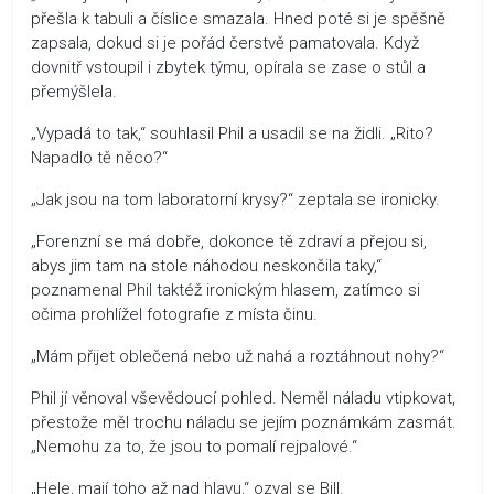
přešla k tabuli a číslice smazala. Hned poté si je spěšně
zapsala, dokud si je pořád čerstvě pamatovala. Když
dovnitř vstoupil i zbytek týmu, opírala se zase o stůl a
přemýšlela.
„Vypadá to tak,“ souhlasil Phil a usadil se na židli. „Rito?
Napadlo tě něco?“
„Jak jsou na tom laboratorní krysy?“ zeptala se ironicky.
„Forenzní se má dobře, dokonce tě zdraví a přejou si,
abys jim tam na stole náhodou neskončila taky,“
poznamenal Phil taktéž ironickým hlasem, zatímco si
očima prohlížel fotografie z místa činu.
„Mám přijet oblečená nebo už nahá a roztáhnout nohy?“
Phil jí věnoval vševědoucí pohled. Neměl náladu vtipkovat,
přestože měl trochu náladu se jejím poznámkám zasmát.
„Nemohu za to, že jsou to pomalí rejpalové.“
„Hele, mají toho až nad hlavu,“ ozval se Bill.