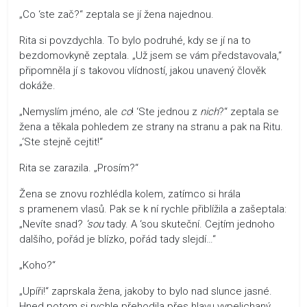
„Co ‘ste zač?“ zeptala se jí žena najednou.
Rita si povzdychla. To bylo podruhé, kdy se jí na to
bezdomovkyně zeptala. „Už jsem se vám představovala,“
připomněla jí s takovou vlídností, jakou unavený člověk
dokáže.
„Nemyslím jméno, ale
co
! ‘Ste jednou z
nich
?“ zeptala se
žena a těkala pohledem ze strany na stranu a pak na Ritu.
„‘Ste stejně cejtit!“
Rita se zarazila. „Prosím?“
Žena se znovu rozhlédla kolem, zatímco si hrála
s pramenem vlasů. Pak se k ní rychle přiblížila a zašeptala:
„Nevíte snad?
‘sou
tady. A ‘sou skuteční. Cejtím jednoho
dalšího, pořád je blízko, pořád tady slejdí…“
„Koho?“
„Upíři!“ zaprskala žena, jakoby to bylo nad slunce jasné.
Hned potom si rychle přehodila přes hlavu vypelichaný