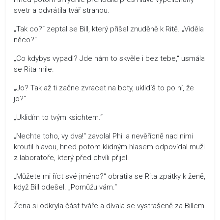
svetr a odvrátila tvář stranou.
„Tak co?“ zeptal se Bill, který přišel znuděně k Ritě. „Viděla
něco?“
„Co kdybys vypadl? Jde nám to skvěle i bez tebe,“ usmála
se Rita mile.
„Jo? Tak až ti začne zvracet na boty, uklidíš to po ní, že
jo?“
„Uklidím to tvým ksichtem.“
„Nechte toho, vy dva!“ zavolal Phil a nevěřícně nad nimi
kroutil hlavou, hned potom klidným hlasem odpovídal muži
z laboratoře, který před chvíli přijel.
„Můžete mi říct své jméno?“ obrátila se Rita zpátky k ženě,
když Bill odešel. „Pomůžu vám.“
Žena si odkryla část tváře a dívala se vystrašeně za Billem.