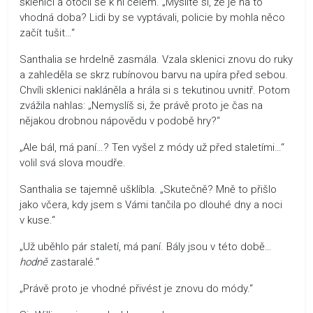
sklenici a otočil se k ní čelem. „Myslíte si, že je na to
vhodná doba? Lidi by se vyptávali, policie by mohla něco
začít tušit…“
Santhalia se hrdelně zasmála. Vzala sklenici znovu do ruky
a zahleděla se skrz rubínovou barvu na upíra před sebou.
Chvíli sklenici nakláněla a hrála si s tekutinou uvnitř. Potom
zvážila nahlas: „Nemyslíš si, že právě proto je čas na
nějakou drobnou nápovědu v podobě hry?“
„Ale bál, má paní…? Ten vyšel z módy už před staletími…“
volil svá slova moudře.
Santhalia se tajemně ušklíbla. „Skutečně? Mně to přišlo
jako včera, kdy jsem s Vámi tančila po dlouhé dny a noci
v kuse.“
„Už uběhlo pár staletí, má paní. Bály jsou v této době…
hodně
zastaralé.“
„Právě proto je vhodné přivést je znovu do módy.“