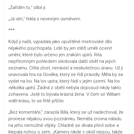
„Zařídím to,“ slíbil jí.
„Já vím,“ řekla s nevinným úsměvem.
***
Když ji našli, vypadala jako opuštěné mistrovské dílo
nějakého psychopata. Lidé by jen stěží uměli ocenit
umění, které bylo určeno jen zrakům upírů. Rita
nepřítomným pohledem sledovala další oběť na jejich
seznamu. Cítila zlost, nenávist a neskutečnou únavu. Už ji
unavovala hra na člověka, který se řídí pravidly. Měla by se
vydat na lov. Na lov upíra, který řádí v jejím území. Na lov
několika upírů
. Žádná z obětí nebyla doposud nikdy takto
zohavena. Jistě to bývala krásná žena. V čem sir William
viděl krásu, to se Ritě příčilo.
„Bez komentáře,“ zarazila Billa, který se už nadechoval, že
pronese nějakou svou poznámku. Neměla zrovna náladu
na jeho nemožné vtípky. Chladně se dívala před sebe a
klepala nohou o zem. „Kamery nikde v okolí nejsou, takže