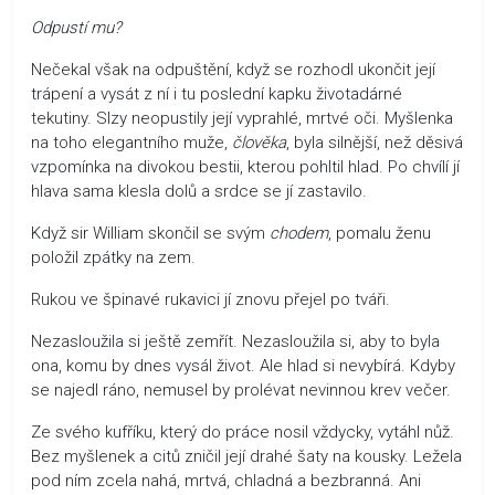
Odpustí mu?
Nečekal však na odpuštění, když se rozhodl ukončit její
trápení a vysát z ní i tu poslední kapku životadárné
tekutiny. Slzy neopustily její vyprahlé, mrtvé oči. Myšlenka
na toho elegantního muže,
člověka
, byla silnější, než děsivá
vzpomínka na divokou bestii, kterou pohltil hlad. Po chvílí jí
hlava sama klesla dolů a srdce se jí zastavilo.
Když sir William skončil se svým
chodem
, pomalu ženu
položil zpátky na zem.
Rukou ve špinavé rukavici jí znovu přejel po tváři.
Nezasloužila si ještě zemřít. Nezasloužila si, aby to byla
ona, komu by dnes vysál život. Ale hlad si nevybírá. Kdyby
se najedl ráno, nemusel by prolévat nevinnou krev večer.
Ze svého kufříku, který do práce nosil vždycky, vytáhl nůž.
Bez myšlenek a citů zničil její drahé šaty na kousky. Ležela
pod ním zcela nahá, mrtvá, chladná a bezbranná. Ani