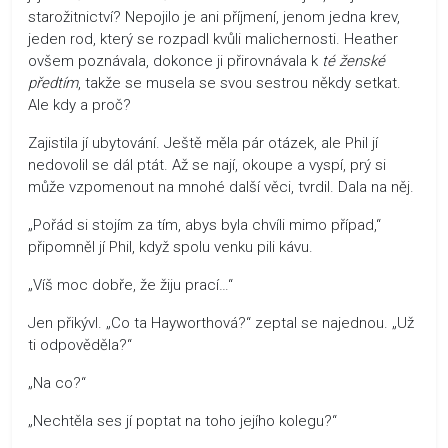
starožitnictví? Nepojilo je ani příjmení, jenom jedna krev,
jeden rod, který se rozpadl kvůli malichernosti. Heather
ovšem poznávala, dokonce ji přirovnávala k
té ženské
předtím
, takže se musela se svou sestrou někdy setkat.
Ale kdy a proč?
Zajistila jí ubytování. Ještě měla pár otázek, ale Phil jí
nedovolil se dál ptát. Až se nají, okoupe a vyspí, prý si
může vzpomenout na mnohé další věci, tvrdil. Dala na něj.
„Pořád si stojím za tím, abys byla chvíli mimo případ,“
připomněl jí Phil, když spolu venku pili kávu.
„Víš moc dobře, že žiju prací…“
Jen přikývl. „Co ta Hayworthová?“ zeptal se najednou. „Už
ti odpověděla?“
„Na co?“
„Nechtěla ses jí poptat na toho jejího kolegu?“