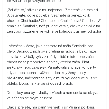
Sir William si povzdychl pro sebe.
„Zařiďte to,“ přikázala mu najednou. Zmateně k ní vzhlédl.
„Obstarejte, co je potřeba. Vezměte si peněz, kolik
chcete. Chci hudbu! Chci tanec! Chci zábavu! Chci hosty!“
smála se Santhalia, než prudce vstala, div krev nevylila na
zem, oči rozzářené ve vidině velkoleposti, úsměv od ucha
k uchu.
Uvězněná v čase, jako nesmrtelná měla Santhalia pár
chyb. Jednou z nich byla přehnaná radost z bálů. Tuze
litovala, když bály vyšly z módy a lidé místo toho začali
chodit na ta prapodivná setkání, kterým začali říkat
diskotéky
nebo
koncerty
. Pamatovala si pravé koncerty,
kdy se poslouchala vážná hudba, kdy ženy nosily
překrásné, načechrané šaty a muži byli oděni ve slušivé
obleky. Doba, na kterou již dosedl prach.
Doba, kdy ona byla vládkyní všech a nemusela se skrývat
ve stínech se svým druhem.
„Jak si přejete, má paní,“ vysmekl jí sir William poklonu.