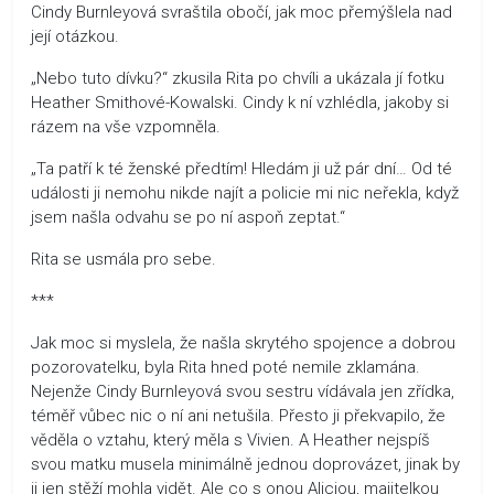
Cindy Burnleyová svraštila obočí, jak moc přemýšlela nad
její otázkou.
„Nebo tuto dívku?“ zkusila Rita po chvíli a ukázala jí fotku
Heather Smithové-Kowalski. Cindy k ní vzhlédla, jakoby si
rázem na vše vzpomněla.
„Ta patří k té ženské předtím! Hledám ji už pár dní… Od té
události ji nemohu nikde najít a policie mi nic neřekla, když
jsem našla odvahu se po ní aspoň zeptat.“
Rita se usmála pro sebe.
***
Jak moc si myslela, že našla skrytého spojence a dobrou
pozorovatelku, byla Rita hned poté nemile zklamána.
Nejenže Cindy Burnleyová svou sestru vídávala jen zřídka,
téměř vůbec nic o ní ani netušila. Přesto ji překvapilo, že
věděla o vztahu, který měla s Vivien. A Heather nejspíš
svou matku musela minimálně jednou doprovázet, jinak by
ji jen stěží mohla vidět. Ale co s onou Alicjou, majitelkou