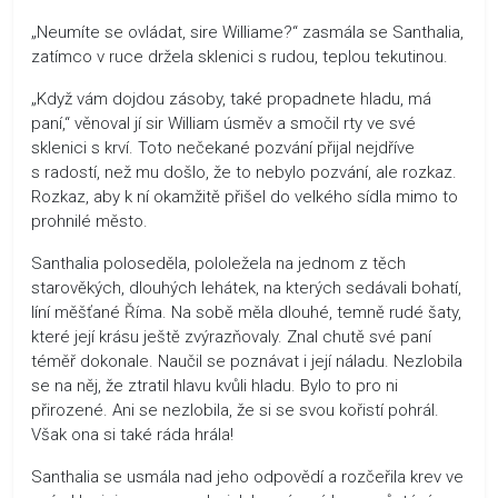
„Neumíte se ovládat, sire Williame?“ zasmála se Santhalia,
zatímco v ruce držela sklenici s rudou, teplou tekutinou.
„Když vám dojdou zásoby, také propadnete hladu, má
paní,“ věnoval jí sir William úsměv a smočil rty ve své
sklenici s krví. Toto nečekané pozvání přijal nejdříve
s radostí, než mu došlo, že to nebylo pozvání, ale rozkaz.
Rozkaz, aby k ní okamžitě přišel do velkého sídla mimo to
prohnilé město.
Santhalia poloseděla, pololežela na jednom z těch
starověkých, dlouhých lehátek, na kterých sedávali bohatí,
líní měšťané Říma. Na sobě měla dlouhé, temně rudé šaty,
které její krásu ještě zvýrazňovaly. Znal chutě své paní
téměř dokonale. Naučil se poznávat i její náladu. Nezlobila
se na něj, že ztratil hlavu kvůli hladu. Bylo to pro ni
přirozené. Ani se nezlobila, že si se svou kořistí pohrál.
Však ona si také ráda hrála!
Santhalia se usmála nad jeho odpovědí a rozčeřila krev ve