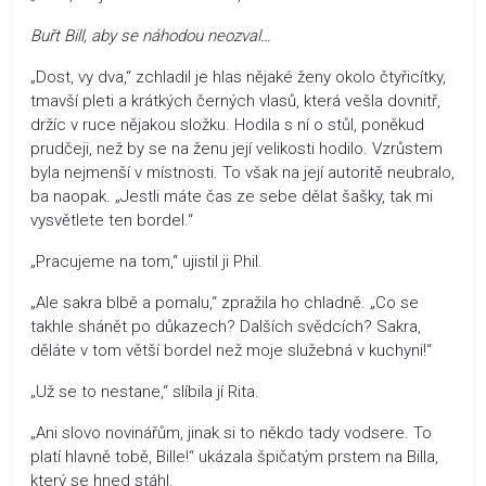
Buřt Bill, aby se náhodou neozval…
„Dost, vy dva,“ zchladil je hlas nějaké ženy okolo čtyřicítky,
tmavší pleti a krátkých černých vlasů, která vešla dovnitř,
držíc v ruce nějakou složku. Hodila s ní o stůl, poněkud
prudčeji, než by se na ženu její velikosti hodilo. Vzrůstem
byla nejmenší v místnosti. To však na její autoritě neubralo,
ba naopak. „Jestli máte čas ze sebe dělat šašky, tak mi
vysvětlete ten bordel.“
„Pracujeme na tom,“ ujistil ji Phil.
„Ale sakra blbě a pomalu,“ zpražila ho chladně. „Co se
takhle shánět po důkazech? Dalších svědcích? Sakra,
děláte v tom větší bordel než moje služebná v kuchyni!“
„Už se to nestane,“ slíbila jí Rita.
„Ani slovo novinářům, jinak si to někdo tady vodsere. To
platí hlavně tobě, Bille!“ ukázala špičatým prstem na Billa,
který se hned stáhl.