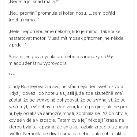
„Nečetla jsi snad maila?“
„Ne… promiň,“ promnula si kořen nosu. „Jsem pořád
trochu mimo…“
„Hele, nepotřebujeme někoho, kdo je mimo. Tak koukej
nastartovat motor. Musíš mít mozek přítomen, ne někde
v prdeli.“
Anna si jen povzdychla pro sebe a s ironickým
díky
mladou ženštinu vyprovodila.
***
Cindy Burnleyová žila svůj nejšťastnější den svého života.
Když ji dovezli do hotelu a ujistili ji, že zde skutečně
smí
zůstat, že se
smí
volně pohybovat, že se
smí
najíst, že se
smí
umýt, a všechny možné věci, které pro jiné, ale ne pro
ni, byly odjakživa samozřejmostí, zdráhala se. Až do chvíle,
kdy se viděla v zrcadle. Tatam byla její někdejší krása, na
kterou byla tolik pyšná. Ze smutku rozbila zrcadlo a zhasla
světlo. Nemohla se dívat sama na sebe. Jak mohla takhle