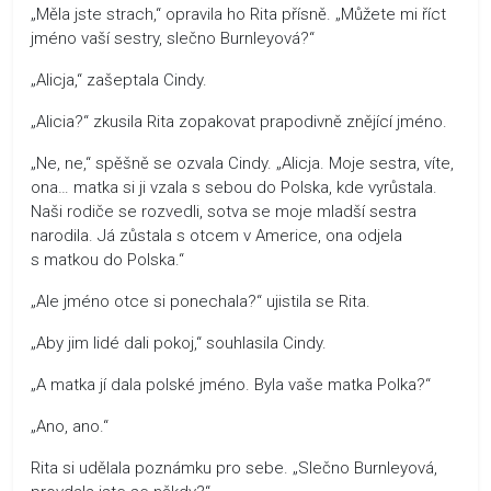
„Měla jste strach,“ opravila ho Rita přísně. „Můžete mi říct
jméno vaší sestry, slečno Burnleyová?“
„Alicja,“ zašeptala Cindy.
„Alicia?“ zkusila Rita zopakovat prapodivně znějící jméno.
„Ne, ne,“ spěšně se ozvala Cindy. „Alicja. Moje sestra, víte,
ona… matka si ji vzala s sebou do Polska, kde vyrůstala.
Naši rodiče se rozvedli, sotva se moje mladší sestra
narodila. Já zůstala s otcem v Americe, ona odjela
s matkou do Polska.“
„Ale jméno otce si ponechala?“ ujistila se Rita.
„Aby jim lidé dali pokoj,“ souhlasila Cindy.
„A matka jí dala polské jméno. Byla vaše matka Polka?“
„Ano, ano.“
Rita si udělala poznámku pro sebe. „Slečno Burnleyová,