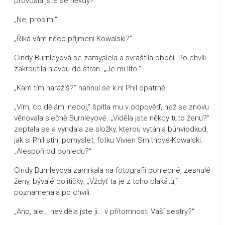
provdala jste se někdy?“
„Ne, prosím.“
„Říká vám něco příjmení Kowalski?“
Cindy Burnleyová se zamyslela a svraštila obočí. Po chvíli
zakroutila hlavou do stran. „Je mi líto.“
„Kam tím narážíš?“ nahnul se k ní Phil opatrně.
„Vím, co dělám, neboj,“ špitla mu v odpověď, než se znovu
věnovala slečně Burnleyové. „Viděla jste někdy tuto ženu?“
zeptala se a vyndala ze složky, kterou vytáhla bůhvíodkud,
jak si Phil stihl pomyslet, fotku Vivien Smithové-Kowalski.
„Alespoň od pohledu?“
Cindy Burnleyová zamrkala na fotografii pohledné, zesnulé
ženy, bývalé političky. „Vždyť ta je z toho plakátu,“
poznamenala po chvíli.
„Ano, ale… neviděla jste ji… v přítomnosti Vaší sestry?“