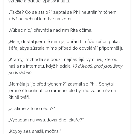
vztekle a odešel zpátky k autu.
„Takže? Co se stalo?“ zeptal se Phil neutrálním tónem,
když se sehnul k mrtvé na zemi.
„Vůbec nic,“ převrátila nad ním Rita očima.
„Hele, dostal jsem tě sem já, pořád ti můžu zařídit příkaz
šéfa, abys zůstala mimo případ do odvolání,“ připomněl jí.
„Krámy,“ rozhodla se použít nejčastější výmluvu, kterou
našla na internetu, když hledala
10 důvodů, proč jsou ženy
podrážděné
.
„Neměla jsi je před týdnem?“ zasmál se Phil. Schytal
jemné šťouchnutí do ramene, ale byl rád za úsměv na
Ritině tváři.
„Zjistíme z toho něco?“
„Vypadám na vystudovaného lékaře?“
„Kdyby ses snažil, možná.“