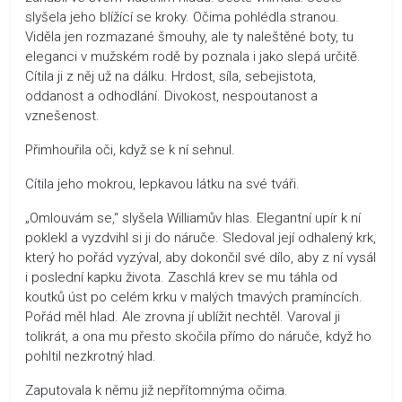
slyšela jeho blížící se kroky. Očima pohlédla stranou.
Viděla jen rozmazané šmouhy, ale ty naleštěné boty, tu
eleganci v mužském rodě by poznala i jako slepá určitě.
Cítila ji z něj už na dálku. Hrdost, síla, sebejistota,
oddanost a odhodlání. Divokost, nespoutanost a
vznešenost.
Přimhouřila oči, když se k ní sehnul.
Cítila jeho mokrou, lepkavou látku na své tváři.
„Omlouvám se,“ slyšela Williamův hlas. Elegantní upír k ní
poklekl a vyzdvihl si ji do náruče. Sledoval její odhalený krk,
který ho pořád vyzýval, aby dokončil své dílo, aby z ní vysál
i poslední kapku života. Zaschlá krev se mu táhla od
koutků úst po celém krku v malých tmavých pramíncích.
Pořád měl hlad. Ale zrovna jí ublížit nechtěl. Varoval ji
tolikrát, a ona mu přesto skočila přímo do náruče, když ho
pohltil nezkrotný hlad.
Zaputovala k němu již nepřítomnýma očima.