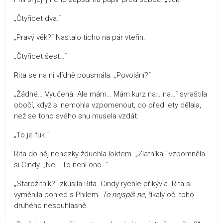
„Čtyřicet dva.“
„Pravý věk?“ Nastalo ticho na pár vteřin.
„Čtyřicet šest…“
Rita se na ni vlídně pousmála. „Povolání?“
„Žádné… Vyučená. Ale mám… Mám kurz na… na…“ svraštila
obočí, když si nemohla vzpomenout, co před lety dělala,
než se toho svého snu musela vzdát.
„To je fuk.“
Rita do něj nehezky žduchla loktem. „Zlatníka,“ vzpomněla
si Cindy. „Ne… To není ono…“
„Starožitník?“ zkusila Rita. Cindy rychle přikývla. Rita si
vyměnila pohled s Philem.
To nejspíš ne
, říkaly oči toho
druhého nesouhlasně.