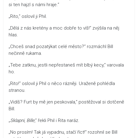
si ten hajzl s námi hraje.“
„Rito,“ oslovil ji Phil.
„Dělá z nás kretény a moc dobře to víš!“ zvýšila na něj
hlas.
„Chceš snad pozatýkat celé město?“ rozmáchl Bill
nečinně rukama.
„Tebe zatknu, jestli nepřestaneš mít blbý kecy,“ varovala
ho.
„Rito!“ oslovil ji Phil o něco rázněji. Uraženě pohlédla
stranou.
„Vidíš? Furt by mě jen peskovala,“ postěžoval si dotčeně
Bill.
„
Sklapni
,
Bille
,“ řekli Phil i Rita naráz.
„No prosím! Tak já vypadnu, stačí říct!“ rozohnil se Bill