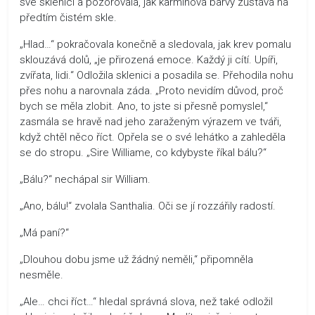
své sklenici a pozorovala, jak karmínová barvy zůstává na
předtím čistém skle.
„Hlad…“ pokračovala konečně a sledovala, jak krev pomalu
sklouzává dolů, „je přirozená emoce. Každý ji cítí. Upíři,
zvířata, lidi.“ Odložila sklenici a posadila se. Přehodila nohu
přes nohu a narovnala záda. „Proto nevidím důvod, proč
bych se měla zlobit. Ano, to jste si přesně pomyslel,“
zasmála se hravě nad jeho zaraženým výrazem ve tváři,
když chtěl něco říct. Opřela se o své lehátko a zahleděla
se do stropu. „Sire Williame, co kdybyste říkal bálu?“
„Bálu?“ nechápal sir William.
„Ano, bálu!“ zvolala Santhalia. Oči se jí rozzářily radostí.
„Má paní?“
„Dlouhou dobu jsme už žádný neměli,“ připomněla
nesměle.
„Ale… chci říct…“ hledal správná slova, než také odložil