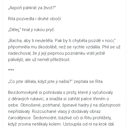
„Aspoň párkrát za život?“
Rita pozvedla i druhé obočí.
„Dělej,“ hnal ji rukou pryč.
„Bacha, aby ti neuletěla. Pak by ti chyběla pozdě v noci,“
připomněla mu škodolibě, než se rychle vzdálila. Phil se už
nadechoval, že jí její peprnou poznámku vrátí ještě
pálivější, ale už neměl příležitost.
***
„Co jste dělala, když jste ji našla?“ zeptala se Rita.
Bezdomovkyně si pohrávala s prsty, které jí vyčuhovaly
z děravých rukavic, a snažila si zahřát palce třením o
sebe. Obnošené, potrhané, špinavé hadry jí na důstojnosti
nepřidávaly. Rozcuchané vlasy jí dodávaly obraz
čarodějnice. Šedomodré, bázlivé oči si Ritu prohlížely,
když zrovna netěkaly kolem. Ustoupila od ní na krok dál.