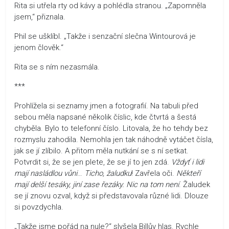
Rita si utřela rty od kávy a pohlédla stranou. „Zapomněla
jsem,“ přiznala.
Phil se ušklíbl. „Takže i senzační slečna Wintourová je
jenom člověk.“
Rita se s ním nezasmála.
***
Prohlížela si seznamy jmen a fotografií. Na tabuli před
sebou měla napsané několik číslic, kde čtvrtá a šestá
chyběla. Bylo to telefonní číslo. Litovala, že ho tehdy bez
rozmyslu zahodila. Nemohla jen tak náhodně vytáčet čísla,
jak se jí zlíbilo. A přitom měla nutkání se s ní setkat.
Potvrdit si, že se jen plete, že se jí to jen zdá.
Vždyť i lidi
mají nasládlou vůni
…
Ticho, žaludku
! Zavřela oči.
Někteří
mají delší tesáky, jiní zase řezáky. Nic na tom není
. Žaludek
se jí znovu ozval, když si představovala různé lidi. Dlouze
si povzdychla.
„Takže jsme pořád na nule?“ slyšela Billův hlas. Rychle