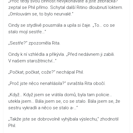
„Proč tedy svou činnost nevykonáváte a jste žebračka?“
zeptal se Phil přímo. Schytal další Ritino dloubnutí loktem.
„Omlouvám se, to bylo neurvalé.“
Cindy se stydlivě pousmála a upila si čaje. „To… co se
stalo mojí sestře…“
„Sestře?“ zpozorněla Rita.
Cindy k ní vzhlédla a přikývla. „Před nedávnem ji zabili.
V našem starožitnictví…“
„Počkat, počkat, cože?“ nechápal Phil.
„Proč jste něco nenahlásila?“ svraštila Rita obočí.
„Když… Když jsem se vrátila domů, byla tam policie…
utekla jsem… Bála jsem se, co se stalo. Bála jsem se, že
sestru vykradli a něco se stalo a-…“
„Takže jste se dobrovolně vyhýbala výslechu,“ zhodnotil
Phil.