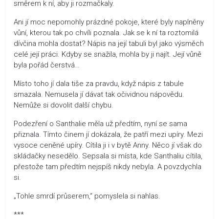
směrem k ní, aby ji rozmačkaly.
Ani jí moc nepomohly prázdné pokoje, které byly naplněny
vůní, kterou tak po chvíli poznala. Jak se k ní ta roztomilá
dívčina mohla dostat? Nápis na její tabuli byl jako výsměch
celé její práci. Kdyby se snažila, mohla by ji najít. Její vůně
byla pořád čerstvá…
Místo toho jí dala tiše za pravdu, když nápis z tabule
smazala. Nemusela jí dávat tak očividnou nápovědu.
Nemůže si dovolit další chybu.
Podezření o Santhalie měla už předtím, nyní se sama
přiznala. Tímto činem jí dokázala, že patří mezi upíry. Mezi
vysoce ceněné upíry. Cítila ji i v bytě Anny. Něco jí však do
skládačky nesedělo. Sepsala si místa, kde Santhaliu cítila,
přestože tam předtím nejspíš nikdy nebyla. A povzdychla
si.
„Tohle smrdí průserem,“ pomyslela si nahlas.
***