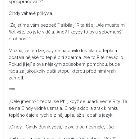
spolupracovat?“
Cindy váhavě přikývla.
„Zajistíme vám bezpečí,“ slíbila jí Rita tiše. „Ale musíte mi
říct vše, co jste viděla. Ano? I kdyby to byla sebemenší
drobnost.“
Možná, že jen lže, aby se na chvíli dostala do tepla a
dostala nějaké to teplé pití zdarma. Ale to Ritě nevadilo.
Pokud jí její slova nějakým způsobem pomohou, bude
ráda za jakoukoliv další stopu, kterou před nimi vrah
zametl.
***
„Celé jméno?“ zeptal se Phil, když se usadil vedle Rity. Ta
se na Cindy vlídně usmála. Cindy sklopila zrak k hrnku
teplého čaje a rychle z něj upila, až si opařila jazyk.
„Cindy… Cindy Burnleyová,“ ozvalo se nesměle, tiše.
Phil si její jméno zapsal na papír před sebou. „Věk?“