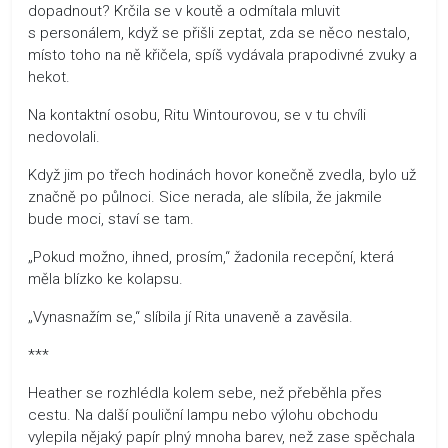
dopadnout? Krčila se v koutě a odmítala mluvit
s personálem, když se přišli zeptat, zda se něco nestalo,
místo toho na ně křičela, spíš vydávala prapodivné zvuky a
hekot.
Na kontaktní osobu, Ritu Wintourovou, se v tu chvíli
nedovolali.
Když jim po třech hodinách hovor konečně zvedla, bylo už
značně po půlnoci. Sice nerada, ale slíbila, že jakmile
bude moci, staví se tam.
„Pokud možno, ihned, prosím,“ žadonila recepční, která
měla blízko ke kolapsu.
„Vynasnažím se,“ slíbila jí Rita unaveně a zavěsila.
***
Heather se rozhlédla kolem sebe, než přeběhla přes
cestu. Na další pouliční lampu nebo výlohu obchodu
vylepila nějaký papír plný mnoha barev, než zase spěchala