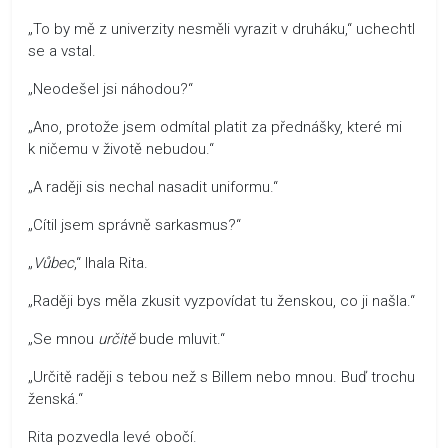
„To by mě z univerzity nesměli vyrazit v druháku,“ uchechtl
se a vstal.
„Neodešel jsi náhodou?“
„Ano, protože jsem odmítal platit za přednášky, které mi
k ničemu v životě nebudou.“
„A raději sis nechal nasadit uniformu.“
„Cítil jsem správně sarkasmus?“
„
Vůbec
,“ lhala Rita.
„Raději bys měla zkusit vyzpovídat tu ženskou, co ji našla.“
„Se mnou
určitě
bude mluvit.“
„Určitě raději s tebou než s Billem nebo mnou. Buď trochu
ženská.“
Rita pozvedla levé obočí.