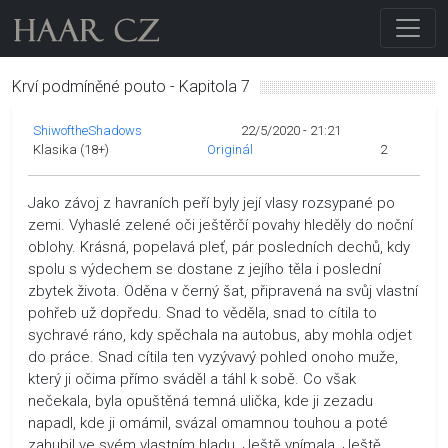
Krví podmíněné pouto - Kapitola 7
ShiwoftheShadows
22/5/2020 - 21:21
Klasika (18+)
Originál
2
Jako závoj z havraních peří byly její vlasy rozsypané po
zemi. Vyhaslé zelené oči ještěrčí povahy hleděly do noční
oblohy. Krásná, popelavá pleť, pár posledních dechů, kdy
spolu s výdechem se dostane z jejího těla i poslední
zbytek života. Oděna v černý šat, připravená na svůj vlastní
pohřeb už dopředu. Snad to věděla, snad to cítila to
sychravé ráno, kdy spěchala na autobus, aby mohla odjet
do práce. Snad cítila ten vyzývavý pohled onoho muže,
který ji očima přímo sváděl a táhl k sobě. Co však
nečekala, byla opuštěná temná ulička, kde ji zezadu
napadl, kde ji omámil, svázal omamnou touhou a poté
zahubil ve svém vlastním hladu. Ještě vnímala. Ještě