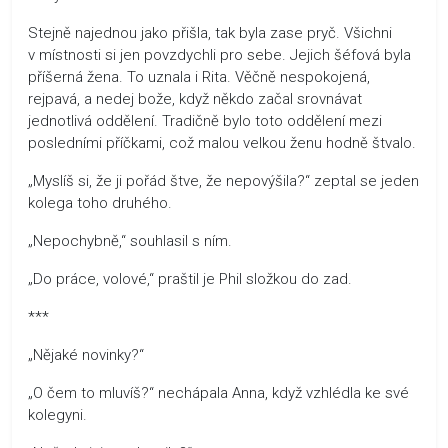
Stejně najednou jako přišla, tak byla zase pryč. Všichni
v místnosti si jen povzdychli pro sebe. Jejich šéfová byla
příšerná žena. To uznala i Rita. Věčně nespokojená,
rejpavá, a nedej bože, když někdo začal srovnávat
jednotlivá oddělení. Tradičně bylo toto oddělení mezi
posledními příčkami, což malou velkou ženu hodně štvalo.
„Myslíš si, že ji pořád štve, že nepovýšila?“ zeptal se jeden
kolega toho druhého.
„Nepochybně,“ souhlasil s ním.
„Do práce, volové,“ praštil je Phil složkou do zad.
***
„Nějaké novinky?“
„O čem to mluvíš?“ nechápala Anna, když vzhlédla ke své
kolegyni.