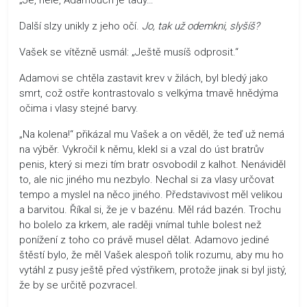
Další slzy unikly z jeho očí.
Jo, tak už odemkni, slyšíš?
Vašek se vítězně usmál: „Ještě musíš odprosit.“
Adamovi se chtěla zastavit krev v žilách, byl bledý jako
smrt, což ostře kontrastovalo s velkýma tmavě hnědýma
očima i vlasy stejné barvy.
„Na kolena!“ přikázal mu Vašek a on věděl, že teď už nemá
na výběr. Vykročil k němu, klekl si a vzal do úst bratrův
penis, který si mezi tím bratr osvobodil z kalhot. Nenáviděl
to, ale nic jiného mu nezbylo. Nechal si za vlasy určovat
tempo a myslel na něco jiného. Představivost měl velikou
a barvitou. Říkal si, že je v bazénu. Měl rád bazén. Trochu
ho bolelo za krkem, ale raději vnímal tuhle bolest než
ponížení z toho co právě musel dělat. Adamovo jediné
štěstí bylo, že měl Vašek alespoň tolik rozumu, aby mu ho
vytáhl z pusy ještě před výstřikem, protože jinak si byl jistý,
že by se určitě pozvracel.