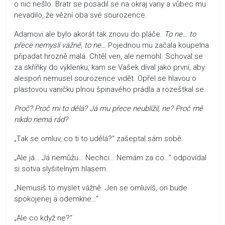
o nic nešlo. Bratr se posadil se na okraj vany a vůbec mu
nevadilo, že vězní oba své sourozence.
Adamovi ale bylo akorát tak znovu do pláče.
To ne… to
přece nemyslí vážně, to ne…
Pojednou mu začala koupelna
připadat hrozně malá. Chtěl ven, ale nemohl. Schoval se
za skříňky do výklenku, kam se Vašek díval jako první, aby
alespoň nemusel sourozence vidět. Opřel se hlavou o
plastovou vaničku plnou špinavého prádla a rozeštkal se.
Proč? Proč mi to dělá? Já mu přece neublížil, ne? Proč mě
nikdo nemá rád?
„Tak se omluv, co ti to udělá?“ zašeptal sám sobě.
„Ale já… Já nemůžu… Nechci… Nemám za co…“ odpovídal
si sotva slyšitelným hlasem.
„Nemusíš to myslet vážně. Jen se omluvíš, on bude
spokojenej a odemkne…“
„Ale co když ne?“