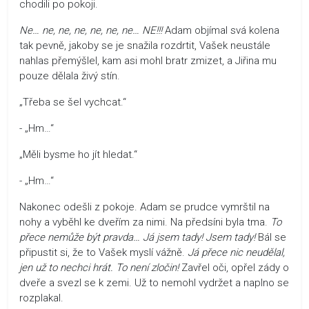
chodili po pokoji.
Ne… ne, ne, ne, ne, ne, ne… NE!!!
Adam objímal svá kolena
tak pevně, jakoby se je snažila rozdrtit, Vašek neustále
nahlas přemýšlel, kam asi mohl bratr zmizet, a Jiřina mu
pouze dělala živý stín.
„Třeba se šel vychcat.“
- „Hm…“
„Měli bysme ho jít hledat.“
- „Hm…“
Nakonec odešli z pokoje. Adam se prudce vymrštil na
nohy a vyběhl ke dveřím za nimi. Na předsíni byla tma.
To
přece nemůže být pravda… Já jsem tady! Jsem tady!
Bál se
připustit si, že to Vašek myslí vážně.
Já přece nic neudělal,
jen už to nechci hrát. To není zločin!
Zavřel oči, opřel zády o
dveře a svezl se k zemi. Už to nemohl vydržet a naplno se
rozplakal.