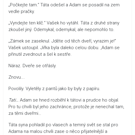
„Počkejte tam.“ Táta odešel a Adam se posadil na zem
vedle pračky.
„Vyndejte ten klíč.“ Vašek ho vytáhl. Táta z druhé strany
zkoušel jiný. Odemykal, odemykal, ale nepomohlo to.
„Zámek se zaseknul. Jděte od těch dveří, vyrazim je!“
Vašek ustoupil. Jiřka byla daleko celou dobu. ‚Adam se
přinutil zvednout a šel k sestře.
Náraz. Dveře se otřásly.
Znovu….
Povolily. Vyletěly z pantů jako by byly z papíru.
Tati…
Adam se hned rozběhl k tátovi a prudce ho objal.
Pro tu chvíli byl jeho zachránce, protože je nenechal tam,
za těmi dveřmi…
Táta syna pohladil po vlasech a temný svět se stal pro
Adama na malou chvíli zase o něco přijatelnější a