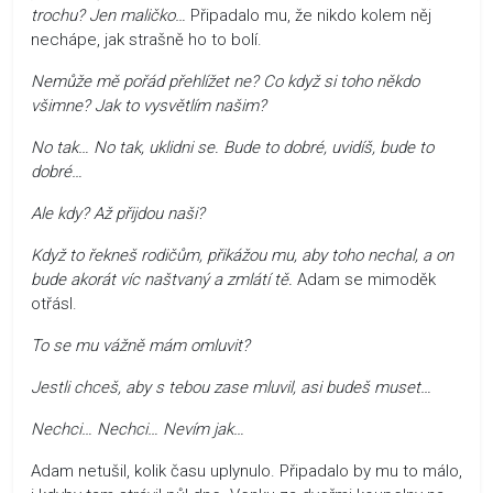
trochu? Jen maličko…
Připadalo mu, že nikdo kolem něj
nechápe, jak strašně ho to bolí.
Nemůže mě pořád přehlížet ne? Co když si toho někdo
všimne? Jak to vysvětlím našim?
No tak… No tak, uklidni se. Bude to dobré, uvidíš, bude to
dobré…
Ale kdy? Až přijdou naši?
Když to řekneš rodičům, přikážou mu, aby toho nechal, a on
bude akorát víc naštvaný a zmlátí tě.
Adam se mimoděk
otřásl.
To se mu vážně mám omluvit?
Jestli chceš, aby s tebou zase mluvil, asi budeš muset…
Nechci… Nechci… Nevím jak…
Adam netušil, kolik času uplynulo. Připadalo by mu to málo,