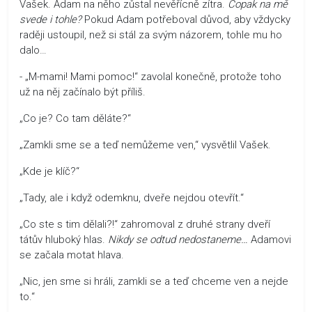
Vašek. Adam na něho zůstal nevěřícně zítra.
Copak na mě
svede i tohle?
Pokud Adam potřeboval důvod, aby vždycky
raději ustoupil, než si stál za svým názorem, tohle mu ho
dalo…
- „M-mami! Mami pomoc!“ zavolal konečně, protože toho
už na něj začínalo být příliš.
„Co je? Co tam děláte?“
„Zamkli sme se a teď nemůžeme ven,“ vysvětlil Vašek.
„Kde je klíč?“
„Tady, ale i když odemknu, dveře nejdou otevřít.“
„Co ste s tim dělali?!“ zahromoval z druhé strany dveří
tátův hluboký hlas.
Nikdy se odtud nedostaneme…
Adamovi
se začala motat hlava.
„Nic, jen sme si hráli, zamkli se a teď chceme ven a nejde
to.“