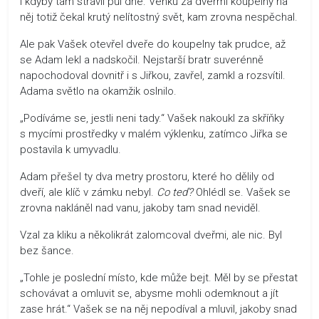
i kdyby tam strávil půl dne. Venku za dveřmi koupelny na
něj totiž čekal krutý nelítostný svět, kam zrovna nespěchal.
Ale pak Vašek otevřel dveře do koupelny tak prudce, až
se Adam lekl a nadskočil. Nejstarší bratr suverénně
napochodoval dovnitř i s Jiřkou, zavřel, zamkl a rozsvítil.
Adama světlo na okamžik oslnilo.
„Podíváme se, jestli neni tady.“ Vašek nakoukl za skříňky
s mycími prostředky v malém výklenku, zatímco Jiřka se
postavila k umyvadlu.
Adam přešel ty dva metry prostoru, které ho dělily od
dveří, ale klíč v zámku nebyl.
Co teď?
Ohlédl se. Vašek se
zrovna nakláněl nad vanu, jakoby tam snad neviděl.
Vzal za kliku a několikrát zalomcoval dveřmi, ale nic. Byl
bez šance.
„Tohle je poslední místo, kde může bejt. Měl by se přestat
schovávat a omluvit se, abysme mohli odemknout a jít
zase hrát.“ Vašek se na něj nepodíval a mluvil, jakoby snad