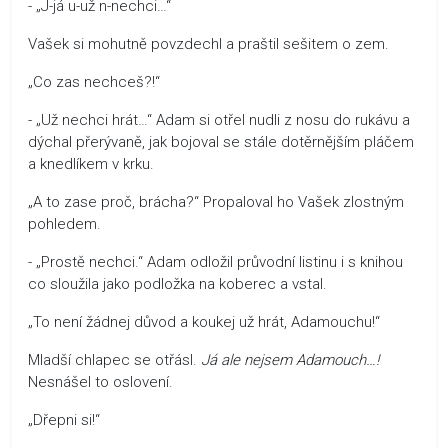
- „J-já u-už n-nechci…“
Vašek si mohutně povzdechl a praštil sešitem o zem.
„Co zas nechceš?!“
- „Už nechci hrát…“ Adam si otřel nudli z nosu do rukávu a
dýchal přerývaně, jak bojoval se stále dotěrnějším pláčem
a knedlíkem v krku.
„A to zase proč, brácha?“ Propaloval ho Vašek zlostným
pohledem.
- „Prostě nechci.“ Adam odložil průvodní listinu i s knihou
co sloužila jako podložka na koberec a vstal.
„To není žádnej důvod a koukej už hrát, Adamouchu!“
Mladší chlapec se otřásl.
Já ale nejsem Adamouch…!
Nesnášel to oslovení.
„Dřepni si!“