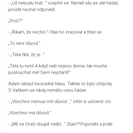
- „Už nebudu hrát…“ vzepřel se. Neměl sílu se dál hádat,
prostě neznal odpověď.
„Proč?“
- „Říkam, že nechci.“ Hlas ho zrazoval a třásl se.
„To není důvod.“
- „Táta říká, že je…“
„Táta tu neni! A když naši nejsou doma, tak musíte
poslouchat mě! Sem nejstarší!“
Adam sklopil bezradně hlavu. Takhle to bylo vždycky.
S Vaškem se nikdy nemělo cenu hádat.
- „Všechno nemusí mít důvod…,“ otřel si uslzené oči.
„Všechno má důvod.“
- „Mě se Dračí doupě nelíbí…“
Stačí?!
Popotáhl a polkl.