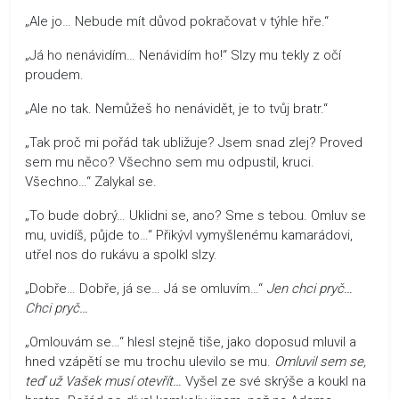
„Ale jo… Nebude mít důvod pokračovat v týhle hře.“
„Já ho nenávidím… Nenávidím ho!“ Slzy mu tekly z očí
proudem.
„Ale no tak. Nemůžeš ho nenávidět, je to tvůj bratr.“
„Tak proč mi pořád tak ubližuje? Jsem snad zlej? Proved
sem mu něco? Všechno sem mu odpustil, kruci.
Všechno…“ Zalykal se.
„To bude dobrý… Uklidni se, ano? Sme s tebou. Omluv se
mu, uvidíš, půjde to…“ Přikývl vymyšlenému kamarádovi,
utřel nos do rukávu a spolkl slzy.
„Dobře… Dobře, já se… Já se omluvím…“
Jen chci pryč…
Chci pryč…
„Omlouvám se…“ hlesl stejně tiše, jako doposud mluvil a
hned vzápětí se mu trochu ulevilo se mu.
Omluvil sem se,
teď už Vašek musí otevřít…
Vyšel ze své skrýše a koukl na