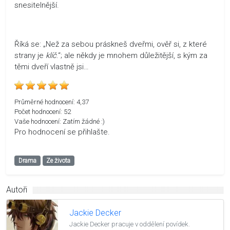
snesitelnější.
Říká se: „Než za sebou práskneš dveřmi, ověř si, z které
strany je
klíč
.“; ale někdy je mnohem důležitější, s kým za
těmi dveří vlastně jsi…
Průměrné hodnocení:
4,37
Počet hodnocení:
52
Vaše hodnocení:
Zatím žádné :)
Pro hodnocení se přihlašte.
Drama
Ze života
Autoři
Jackie Decker
Jackie Decker pracuje v oddělení povídek.