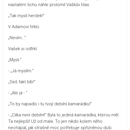
nastalém tichu náhle prolomil Vaškův hlas:
„Tak mysli herdek!“
V Adamovi hrklo.
„Nevím…“
Vašek si odfrkl.
„Mysli.“
- „Já myslím.“
„Seš fakt blb!“
- „Ale já - “
„To by napadlo i tu tvojí debilní kamarádku!“
- „Cilka není debilní!“ Byla to jediná kamarádka, kterou měl.
Ta nejlepší! Už od mala. To jen nikdo kolem něho
nechápal, jak strašně moc potřebuje spřízněnou duši.