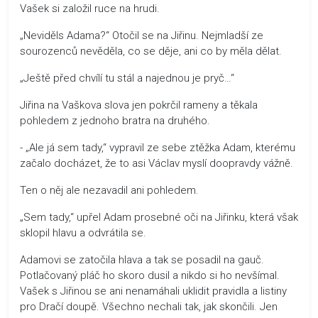
Vašek si založil ruce na hrudi.
„Neviděls Adama?“ Otočil se na Jiřinu. Nejmladší ze
sourozenců nevěděla, co se děje, ani co by měla dělat.
„Ještě před chvílí tu stál a najednou je pryč…“
Jiřina na Vaškova slova jen pokrčil rameny a těkala
pohledem z jednoho bratra na druhého.
- „Ale já sem tady,“ vypravil ze sebe ztěžka Adam, kterému
začalo docházet, že to asi Václav myslí doopravdy vážně.
Ten o něj ale nezavadil ani pohledem.
„Sem tady,“ upřel Adam prosebné oči na Jiřinku, která však
sklopil hlavu a odvrátila se.
Adamovi se zatočila hlava a tak se posadil na gauč.
Potlačovaný pláč ho skoro dusil a nikdo si ho nevšímal.
Vašek s Jiřinou se ani nenamáhali uklidit pravidla a listiny
pro Dračí doupě. Všechno nechali tak, jak skončili. Jen