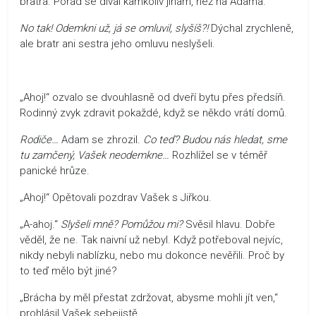
bratra. Pořád se díval kamkoliv jinam, než na Adama.
No tak! Odemkni už, já se omluvil, slyšíš?!
Dýchal zrychleně,
ale bratr ani sestra jeho omluvu neslyšeli.
„Ahoj!“ ozvalo se dvouhlasně od dveří bytu přes předsíň.
Rodinný zvyk zdravit pokaždé, když se někdo vrátí domů.
Rodiče…
Adam se zhrozil.
Co teď? Budou nás hledat, sme
tu zamčený, Vašek neodemkne…
Rozhlížel se v téměř
panické hrůze.
„Ahoj!“ Opětovali pozdrav Vašek s Jiřkou.
„A-ahoj.“
Slyšeli mně? Pomůžou mi?
Svěsil hlavu. Dobře
věděl, že ne. Tak naivní už nebyl. Když potřeboval nejvíc,
nikdy nebyli nablízku, nebo mu dokonce nevěřili. Proč by
to teď mělo být jiné?
„Brácha by měl přestat zdržovat, abysme mohli jít ven,“
prohlásil Vašek sebejistě.