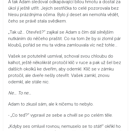
A tak Adam sledoval odkapávající bílou hmotu a dostal za
úkol jí ještě utřít. Jejich sestřička to celé pozorovala bez
hlesu prázdnýma očima. Bylo jí deset ani nemohla vědět,
čeho se právě stala svědkem.
„Tak už… Otevřeš?“ zajíkal se Adam s čím dál silnějším
nutkáním do něčeho praštit. Co na tom že by si zlomil pár
kloubů, pořád se mu ta vidina zamlouvala víc než tohle…
Vašek se potutelně usmíval, schoval svou chloubu do
kalhot, ještě několikrát protočil klíč v ruce a pak už šel bez
dalších okolků ke dveřím, aby odemkl. Klíč se v zámku
protočil, ale dveře nešly otevřít. Vašek zamkl, znovu
odemkl, ale stále nic.
Ne… To ne…
Adam to zkusil sám, ale k ničemu to nebylo.
- „Co teď?“ vypravil ze sebe a chvěl se po celém těle.
„Kdyby ses omluvil rovnou, nemuselo se to stát!“ okřikl ho