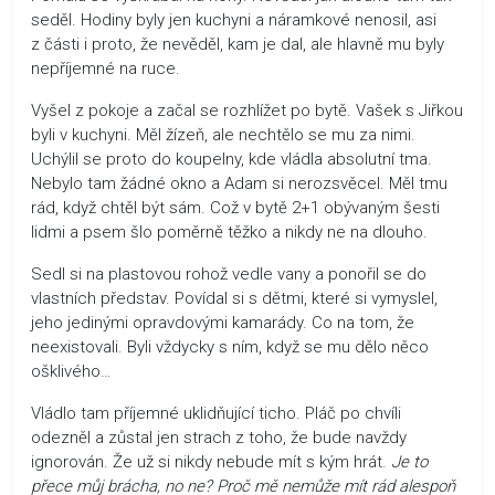
seděl. Hodiny byly jen kuchyni a náramkové nenosil, asi
z části i proto, že nevěděl, kam je dal, ale hlavně mu byly
nepříjemné na ruce.
Vyšel z pokoje a začal se rozhlížet po bytě. Vašek s Jiřkou
byli v kuchyni. Měl žízeň, ale nechtělo se mu za nimi.
Uchýlil se proto do koupelny, kde vládla absolutní tma.
Nebylo tam žádné okno a Adam si nerozsvěcel. Měl tmu
rád, když chtěl být sám. Což v bytě 2+1 obývaným šesti
lidmi a psem šlo poměrně těžko a nikdy ne na dlouho.
Sedl si na plastovou rohož vedle vany a ponořil se do
vlastních představ. Povídal si s dětmi, které si vymyslel,
jeho jedinými opravdovými kamarády. Co na tom, že
neexistovali. Byli vždycky s ním, když se mu dělo něco
ošklivého…
Vládlo tam příjemné uklidňující ticho. Pláč po chvíli
odezněl a zůstal jen strach z toho, že bude navždy
ignorován. Že už si nikdy nebude mít s kým hrát.
Je to
přece můj brácha, no ne? Proč mě nemůže mít rád alespoň