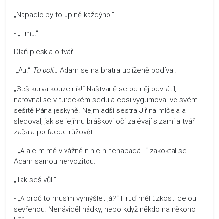
„Napadlo by to úplně každýho!“
- „Hm…“
Dlaň pleskla o tvář.
„Au!“
To bolí…
Adam se na bratra ublíženě podíval.
„Seš kurva kouzelník!“ Naštvaně se od něj odvrátil,
narovnal se v tureckém sedu a cosi vygumoval ve svém
sešitě Pána jeskyně. Nejmladší sestra Jiřina mlčela a
sledoval, jak se jejímu bráškovi oči zalévají slzami a tvář
začala po facce růžovět.
- „A-ale m-mě v-vážně n-nic n-nenapadá…“ zakoktal se
Adam samou nervozitou.
„Tak seš vůl.“
- „A proč to musím vymýšlet já?“ Hruď měl úzkostí celou
sevřenou. Nenáviděl hádky, nebo když někdo na někoho