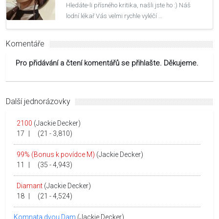
Hledáte-li přísného kritika, našli jste ho :) Náš
lodní lékař Vás velmi rychle vyléčí …
Komentáře
Pro přidávání a čtení komentářů se přihlašte. Děkujeme.
Další jednorázovky
2100
(Jackie Decker)
17
|
(21 - 3,810)
99% (Bonus k povídce M)
(Jackie Decker)
11
|
(35 - 4,943)
Diamant
(Jackie Decker)
18
|
(21 - 4,524)
Komnata dvou Dam
(Jackie Decker)