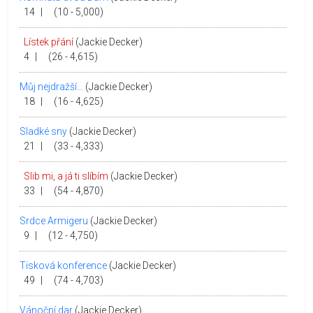
14
|
(10 - 5,000)
Lístek přání
(Jackie Decker)
4
|
(26 - 4,615)
Můj nejdražší…
(Jackie Decker)
18
|
(16 - 4,625)
Sladké sny
(Jackie Decker)
21
|
(33 - 4,333)
Slib mi, a já ti slíbím
(Jackie Decker)
33
|
(54 - 4,870)
Srdce Armigeru
(Jackie Decker)
9
|
(12 - 4,750)
Tisková konference
(Jackie Decker)
49
|
(74 - 4,703)
Vánoční dar
(Jackie Decker)