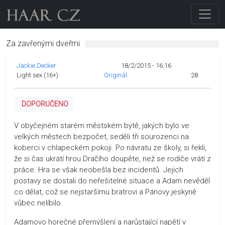
Za zavřenými dveřmi
Jackie Decker
18/2/2015 - 16:16
Light sex (16+)
Originál
28
DOPORUČENO
V obyčejném starém městském bytě, jakých bylo ve
velkých městech bezpočet, seděli tři sourozenci na
koberci v chlapeckém pokoji. Po návratu ze školy, si řekli,
že si čas ukrátí hrou Dračího doupěte, než se rodiče vrátí z
práce. Hra se však neobešla bez incidentů. Jejich
postavy se dostali do neřešitelné situace a Adam nevěděl
co dělat, což se nejstaršímu bratrovi a Pánovy jeskyně
vůbec nelíbilo.
Adamovo horečné přemýšlení a narůstající napětí v