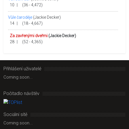
10
|
(36 - 4,472)
Vůle čaroděje
(Jackie Decker)
14
|
(18 - 4,667)
Za zavřenými dveřmi
(Jackie Decker)
28
|
(52 - 4,365)
Přihlášení uživatelé
Coming soon...
Počitadlo návštěv
Sociální sítě
Coming soon...