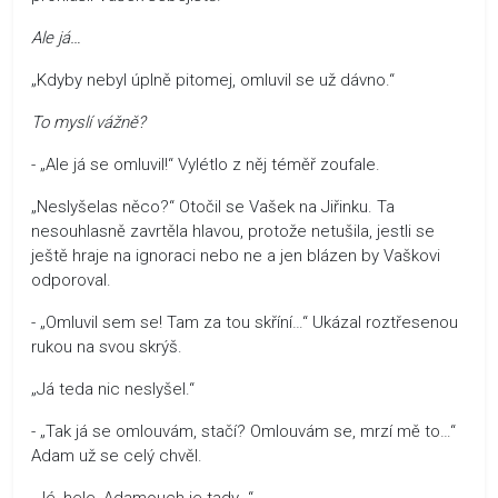
Ale já…
„Kdyby nebyl úplně pitomej, omluvil se už dávno.“
To myslí vážně?
- „Ale já se omluvil!“ Vylétlo z něj téměř zoufale.
„Neslyšelas něco?“ Otočil se Vašek na Jiřinku. Ta
nesouhlasně zavrtěla hlavou, protože netušila, jestli se
ještě hraje na ignoraci nebo ne a jen blázen by Vaškovi
odporoval.
- „Omluvil sem se! Tam za tou skříní…“ Ukázal roztřesenou
rukou na svou skrýš.
„Já teda nic neslyšel.“
- „Tak já se omlouvám, stačí? Omlouvám se, mrzí mě to…“
Adam už se celý chvěl.
„Jé, hele, Adamouch je tady…“