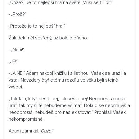
„Cože?! Je to nejlepší hra na světě! Musí se ti líbit!“
- „Proč?“
„Protože je to nejlepší hra!“
Žaludek měl sevřený, až bolelo břicho.
- „Není!“
„JE!“
- „A NE!“ Adam nakopl knížku i s listinou. Vašek se urazil a
vstal. Navzdory čtyřletému rozdílu ve věku byli stejně
vysocí.
„Tak fajn, když seš blbej, tak seš blbej! Nechceš s náma
hrát, tak my si tě nebudeme všímat. Dokud se neomluvíš a
neodprosíš, nebudeš pro nás existovat!“ Prohlásil Vašek
nekompromisně.
Adam zamrkal.
Cože?