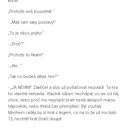
křičel.
„Protože seš kouzelník.“
- „Máš tam taky postavy!“
„To je něco jinýho.“
- „Proč?“
„Protože to řikam!“
- „Ale…“
„Tak co budeš dělat, hm?“
- „JÁ NEVIM!“ Zakřičel a slzy už potlačovat nezvládl. Ta hra
ho vlastně nebavila. Vlastně vůbec nechápal, co se od něj
chce, nebo proč mu nejstarší bratr nedá alespoň malou
nápovědu, nebo třeba čas přemýšlet. Byl zoufalý.
Mnohem raději by si hrál s legem, co na to že už mu bylo
13, nechtěl hrát Dračí doupě.