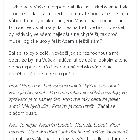
Takhle se s Vaškem nepohádal dlouho. Jakoby snad bylo
proč se hádat. Tak nevěděl co má v té podělané hře dělat.
Vůbec to nebylo jako Dungeon Master na počítači a ani
tam se nedostal nikdy dál než na třetí podlaží. To Vašek
byl vždycky ve všem nejlepší a nejchytřejší, tak proč
musel logické úkoly řešit Adam a ještě sám?
Bál se, to bylo celé. Nevěděl jak se rozhodnout a měl
pocit, že by mu Vašek nadával ať by udělal cokoliv z toho,
co ho napadalo. Což by ostatně nebylo vůbec nic
divného, dělo se to skoro pořád…
Proč? Proč musí bejt všechno tak těžký? Já chci umřít…
Bože já chci umřít… Proč mě třeba taky někdo nezabije, ve
zprávách je to každej den. Proč mě taky nemůže přejet
auto? Měl bych klid… Prosím, já chci umřít…
Začal se
pláčem dusit.
Ne… To nejde. Nesmím brečet… Nemůžu brečet…Kluci
nebrečí… Co mám dělat? Jak dlouho mě můžou ignorovat?
Pomalu se vyškrábal na nohy. Nevěděl jak dlouho tam tak