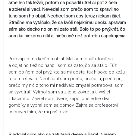
sme len tak ležali, potom sa posadil utrel si pot z čela
a zbieral si veci. Nevedel som prečo som to spravil no
tuho som ho objal. Nechcel som aby teraz niekam išiel.
Strašne ma vytáčalo, že sa kvôli nejakému decku správam
sám ako decko no on mi zato stál. Bolo to po prvýkrát, čo
som ku niekomu cítil aj niečo iné než potrebu uspokojenia.
Prekvapilo ma keď ma objal. Mal som chuť otočiť sa
a objať ho tiež no hanbil som sa zato, čo sa stalo. Túžil
som po ňom bol prvý, kto sa mi dostal tak hlboko po kožu
a to ma štvalo. Nechápal som prečo, prečo ja, prečo on,
prečo my nič z toho mi nedávalo zmysel potreboval som
sa vyvetrať. Vytrhol som sa z jeho zovretia a vyšiel
z kabinetu. Zavrel som dvere, zapol posledné dva
gombíky a vybral som sa domov. Zajtra sa profesorovi
ospravedlním, že mi prišlo zle.
Sledoval som ako sa zatvárajú dvere a čakal. Neviem