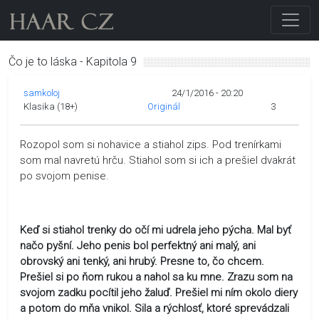
Čo je to láska - Kapitola 9
samkoloj
24/1/2016 - 20:20
Klasika (18+)
Originál
3
Rozopol som si nohavice a stiahol zips. Pod trenírkami
som mal navretú hrču. Stiahol som si ich a prešiel dvakrát
po svojom penise.
Keď si stiahol trenky do očí mi udrela jeho pýcha. Mal byť
načo pyšní. Jeho penis bol perfektný ani malý, ani
obrovský ani tenký, ani hrubý. Presne to, čo chcem.
Prešiel si po ňom rukou a nahol sa ku mne. Zrazu som na
svojom zadku pocítil jeho žaluď. Prešiel mi ním okolo diery
a potom do mňa vnikol. Sila a rýchlosť, ktoré sprevádzali