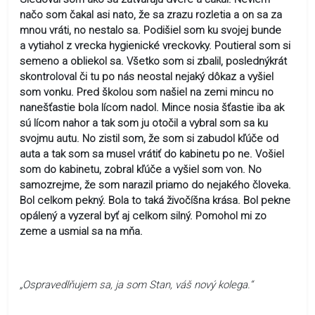
načo som čakal asi nato, že sa zrazu rozletia a on sa za
mnou vráti, no nestalo sa. Podišiel som ku svojej bunde
a vytiahol z vrecka hygienické vreckovky. Poutieral som si
semeno a obliekol sa. Všetko som si zbalil, poslednýkrát
skontroloval či tu po nás neostal nejaký dôkaz a vyšiel
som vonku. Pred školou som našiel na zemi mincu no
nanešťastie bola lícom nadol. Mince nosia šťastie iba ak
sú lícom nahor a tak som ju otočil a vybral som sa ku
svojmu autu. No zistil som, že som si zabudol kľúče od
auta a tak som sa musel vrátiť do kabinetu po ne. Vošiel
som do kabinetu, zobral kľúče a vyšiel som von. No
samozrejme, že som narazil priamo do nejakého človeka.
Bol celkom pekný. Bola to taká živočíšna krása. Bol pekne
opálený a vyzeral byť aj celkom silný. Pomohol mi zo
zeme a usmial sa na mňa.
„Ospravedlňujem sa, ja som Stan, váš nový kolega.“