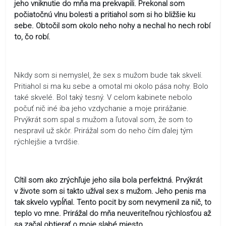
jeho vniknutie do mňa ma prekvapili. Prekonal som
počiatočnú vlnu bolesti a pritiahol som si ho bližšie ku
sebe. Obtočil som okolo neho nohy a nechal ho nech robí
to, čo robí.
Nikdy som si nemyslel, že sex s mužom bude tak skvelí.
Pritiahol si ma ku sebe a omotal mi okolo pása nohy. Bolo
také skvelé. Bol taký tesný. V celom kabinete nebolo
počuť nič iné iba jeho vzdychanie a moje prirážanie.
Prvýkrát som spal s mužom a ľutoval som, že som to
nespravil už skôr. Prirážal som do neho čím ďalej tým
rýchlejšie a tvrdšie.
Cítil som ako zrýchľuje jeho sila bola perfektná. Prvýkrát
v živote som si takto užíval sex s mužom. Jeho penis ma
tak skvelo vypĺňal. Tento pocit by som nevymenil za nič, to
teplo vo mne. Prirážal do mňa neuveriteľnou rýchlosťou až
sa začal obtierať o moje slabé miesto.