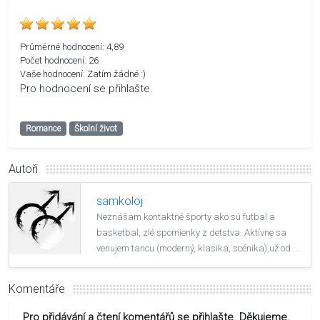
Průměrné hodnocení:
4,89
Počet hodnocení:
26
Vaše hodnocení:
Zatím žádné :)
Pro hodnocení se přihlašte.
Romance
Školní život
Autoři
samkoloj
Neznášam kontaktné športy ako sú futbal a
basketbal, zlé spomienky z detstva. Aktívne sa
venujem tancu (moderný, klasika, scénika),už od …
Komentáře
Pro přidávání a čtení komentářů se přihlašte. Děkujeme.