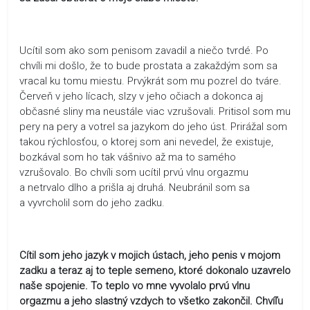
Ucítil som ako som penisom zavadil a niečo tvrdé. Po
chvíli mi došlo, že to bude prostata a zakaždým som sa
vracal ku tomu miestu. Prvýkrát som mu pozrel do tváre.
Červeň v jeho lícach, slzy v jeho očiach a dokonca aj
občasné sliny ma neustále viac vzrušovali. Pritisol som mu
pery na pery a votrel sa jazykom do jeho úst. Prirážal som
takou rýchlosťou, o ktorej som ani nevedel, že existuje,
bozkával som ho tak vášnivo až ma to samého
vzrušovalo. Bo chvíli som ucítil prvú vlnu orgazmu
a netrvalo dlho a prišla aj druhá. Neubránil som sa
a vyvrcholil som do jeho zadku.
Cítil som jeho jazyk v mojich ústach, jeho penis v mojom
zadku a teraz aj to teple semeno, ktoré dokonalo uzavrelo
naše spojenie. To teplo vo mne vyvolalo prvú vlnu
orgazmu a jeho slastný vzdych to všetko zakončil. Chvíľu