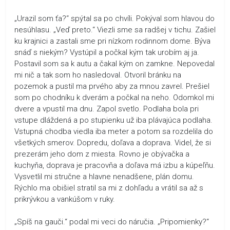
„Urazil som ťa?“ spýtal sa po chvíli. Pokýval som hlavou do
nesúhlasu. „Veď preto.“ Viezli sme sa radšej v tichu. Zašiel
ku krajnici a zastali sme pri nízkom rodinnom dome. Býva
snáď s niekým? Vystúpil a počkal kým tak urobím aj ja.
Postavil som sa k autu a čakal kým on zamkne. Nepovedal
mi nič a tak som ho nasledoval. Otvoril bránku na
pozemok a pustil ma prvého aby za mnou zavrel. Prešiel
som po chodníku k dverám a počkal na neho. Odomkol mi
dvere a vpustil ma dnu. Zapol svetlo. Podlaha bola pri
vstupe dláždená a po stupienku už iba plávajúca podlaha.
Vstupná chodba viedla iba meter a potom sa rozdelila do
všetkých smerov. Dopredu, doľava a doprava. Videl, že si
prezerám jeho dom z miesta. Rovno je obývačka a
kuchyňa, doprava je pracovňa a doľava má izbu a kúpeľňu.
Vysvetlil mi stručne a hlavne nenadšene, plán domu.
Rýchlo ma obišiel stratil sa mi z dohľadu a vrátil sa až s
prikrývkou a vankúšom v ruky.
„Spíš na gauči.“ podal mi veci do náručia. „Pripomienky?“