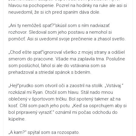
hlavou na pochopenie. Pozrel na hodinky na ruke ale asi si
neuvedomil, že si ich pred spaním dáva dole.
„Ani ty nemôžeš spať?“skúsil som s ním nadviazať
rozhovor. Sledoval som jeho postavu a nemohol si
pomôcť. Asi si uvedomil svoje prečinenie a zhasol svetlo.
„Choď ešte spať“ignoroval všetko z mojej strany a odišiel
smerom do pracovne. Všade ma zaplavila tma. Poslušne
som poslúchol, ľahol si ale do vstávania som sa
prehadzoval a striedal spánok s bdením.
„Hej!“prudko som otvoril oči a zaostril na stolík. „Vstávaj.“
rozkázal mi Ryan. Otočil som hlavu. Stál nado mnou
oblečený v športovom tričku. Bol spotený takmer až na
kosť. Cítil som pach jeho potu. „Keď sa osprchujem aby si
bol pripravený vyraziť.“ oznámil mi počas odchodu do
kúpelne.
„A kam?“ spýtal som sa rozospato.