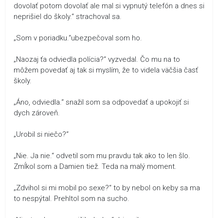
dovolať potom dovolať ale mal si vypnutý telefón a dnes si
neprišiel do školy.“ strachoval sa.
„Som v poriadku.“ubezpečoval som ho.
„Naozaj ťa odviedla polícia?“ vyzvedal. Čo mu na to
môžem povedať aj tak si myslím, že to videla väčšia časť
školy.
„Áno, odviedla.“ snažil som sa odpovedať a upokojiť si
dych zároveň.
„Urobil si niečo?“
„Nie. Ja nie.“ odvetil som mu pravdu tak ako to len šlo.
Zmĺkol som a Damien tiež. Teda na malý moment.
„Zdvihol si mi mobil po sexe?“ to by nebol on keby sa ma
to nespýtal. Prehltol som na sucho.