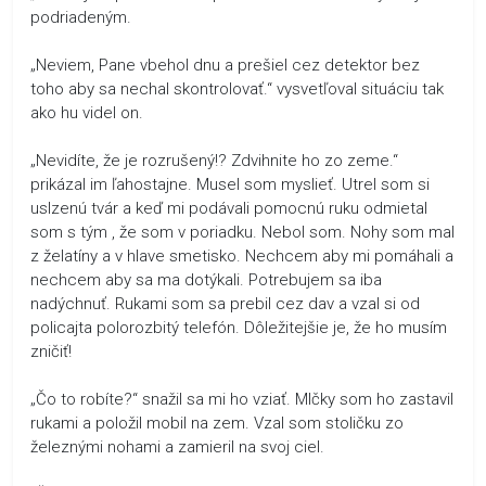
podriadeným.
„Neviem, Pane vbehol dnu a prešiel cez detektor bez
toho aby sa nechal skontrolovať.“ vysvetľoval situáciu tak
ako hu videl on.
„Nevidíte, že je rozrušený!? Zdvihnite ho zo zeme.“
prikázal im ľahostajne. Musel som myslieť. Utrel som si
uslzenú tvár a keď mi podávali pomocnú ruku odmietal
som s tým , že som v poriadku. Nebol som. Nohy som mal
z želatíny a v hlave smetisko. Nechcem aby mi pomáhali a
nechcem aby sa ma dotýkali. Potrebujem sa iba
nadýchnuť. Rukami som sa prebil cez dav a vzal si od
policajta polorozbitý telefón. Dôležitejšie je, že ho musím
zničiť!
„Čo to robíte?“ snažil sa mi ho vziať. Mlčky som ho zastavil
rukami a položil mobil na zem. Vzal som stoličku zo
železnými nohami a zamieril na svoj ciel.