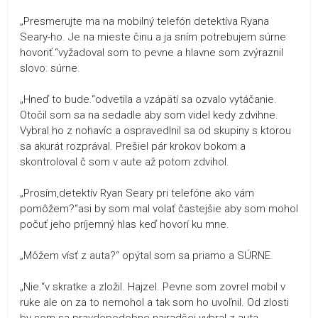
„Presmerujte ma na mobilný telefón detektíva Ryana
Seary-ho. Je na mieste činu a ja sním potrebujem súrne
hovoriť.“vyžadoval som to pevne a hlavne som zvýraznil
slovo: súrne.
„Hneď to bude.“odvetila a vzápätí sa ozvalo vytáčanie.
Otočil som sa na sedadle aby som videl kedy zdvihne.
Vybral ho z nohavíc a ospravedlnil sa od skupiny s ktorou
sa akurát rozprával. Prešiel pár krokov bokom a
skontroloval č som v aute až potom zdvihol.
„Prosím,detektív Ryan Seary pri telefóne ako vám
pomôžem?“asi by som mal volať častejšie aby som mohol
počuť jeho príjemný hlas keď hovorí ku mne.
„Môžem vísť z auta?“ opýtal som sa priamo a SÚRNE.
„Nie.“v skratke a zložil. Hajzel. Pevne som zovrel mobil v
ruke ale on za to nemohol a tak som ho uvoľnil. Od zlosti
by som sa pravdepodobne najradšej vybral z auta