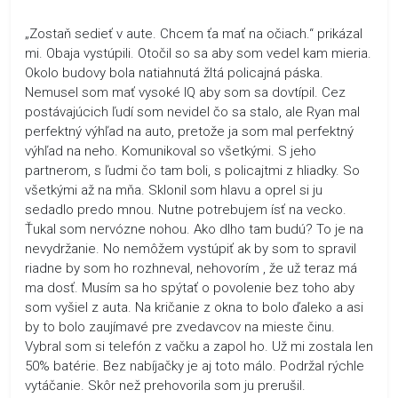
„Zostaň sedieť v aute. Chcem ťa mať na očiach.“ prikázal
mi. Obaja vystúpili. Otočil so sa aby som vedel kam mieria.
Okolo budovy bola natiahnutá žltá policajná páska.
Nemusel som mať vysoké IQ aby som sa dovtípil. Cez
postávajúcich ľudí som nevidel čo sa stalo, ale Ryan mal
perfektný výhľad na auto, pretože ja som mal perfektný
výhľad na neho. Komunikoval so všetkými. S jeho
partnerom, s ľudmi čo tam boli, s policajtmi z hliadky. So
všetkými až na mňa. Sklonil som hlavu a oprel si ju
sedadlo predo mnou. Nutne potrebujem ísť na vecko.
Ťukal som nervózne nohou. Ako dlho tam budú? To je na
nevydržanie. No nemôžem vystúpiť ak by som to spravil
riadne by som ho rozhneval, nehovorím , že už teraz má
ma dosť. Musím sa ho spýtať o povolenie bez toho aby
som vyšiel z auta. Na kričanie z okna to bolo ďaleko a asi
by to bolo zaujímavé pre zvedavcov na mieste činu.
Vybral som si telefón z vačku a zapol ho. Už mi zostala len
50% batérie. Bez nabíjačky je aj toto málo. Podržal rýchle
vytáčanie. Skôr než prehovorila som ju prerušil.