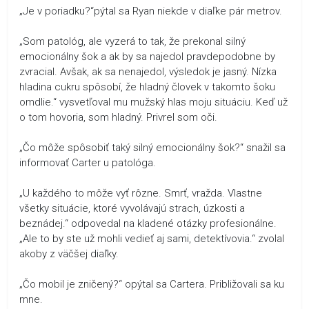
„Je v poriadku?“pýtal sa Ryan niekde v diaľke pár metrov.
„Som patológ, ale vyzerá to tak, že prekonal silný
emocionálny šok a ak by sa najedol pravdepodobne by
zvracial. Avšak, ak sa nenajedol, výsledok je jasný. Nízka
hladina cukru spôsobí, že hladný človek v takomto šoku
omdlie.“ vysvetľoval mu mužský hlas moju situáciu. Keď už
o tom hovoria, som hladný. Privrel som oči.
„Čo môže spôsobiť taký silný emocionálny šok?“ snažil sa
informovať Carter u patológa.
„U každého to môže vyť rôzne. Smrť, vražda. Vlastne
všetky situácie, ktoré vyvolávajú strach, úzkosti a
beznádej.“ odpovedal na kladené otázky profesionálne.
„Ale to by ste už mohli vedieť aj sami, detektívovia.“ zvolal
akoby z väčšej diaľky.
„Čo mobil je zničený?“ opýtal sa Cartera. Približovali sa ku
mne.