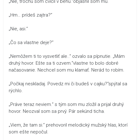
„Nie, trochu som cvičil v behu.“objasnil som mu.
„Hm… prídeš zajtra?“
„Nie, asi.“
„Čo sa vlastne deje?“
„Nemôžem ti to vysvetliť ale..“ ozvalo sa pípnutie. „Mám
druhý hovor. Ešte sa ti ozvem.“vlastne to bolo dobré
načasovanie. Nechcel som mu klamať. Nerád to robím.
„Počkaj neskladaj. Povedz mi či budeš v cajku?“spýtal sa
rýchlo.
„Práve teraz neviem.“ s tým som mu zložil a prijal druhý
hovor. Neozval som sa prvý. Pár sekúnd ticha.
„Viem, že tam si.“ prehovoril melodický mužský hlas, ktorí
som ešte nepočul.