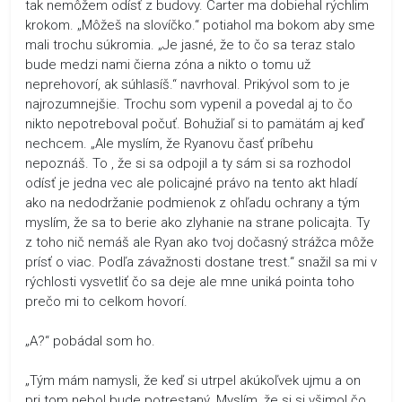
tak nemôžem odísť z budovy. Carter ma dobiehal rýchlim
krokom. „Môžeš na slovíčko.“ potiahol ma bokom aby sme
mali trochu súkromia. „Je jasné, že to čo sa teraz stalo
bude medzi nami čierna zóna a nikto o tomu už
neprehovorí, ak súhlasíš.“ navrhoval. Prikývol som to je
najrozumnejšie. Trochu som vypenil a povedal aj to čo
nikto nepotreboval počuť. Bohužiaľ si to pamätám aj keď
nechcem. „Ale myslím, že Ryanovu časť príbehu
nepoznáš. To , že si sa odpojil a ty sám si sa rozhodol
odísť je jedna vec ale policajné právo na tento akt hladí
ako na nedodržanie podmienok z ohľadu ochrany a tým
myslím, že sa to berie ako zlyhanie na strane policajta. Ty
z toho nič nemáš ale Ryan ako tvoj dočasný strážca môže
prísť o viac. Podľa závažnosti dostane trest.“ snažil sa mi v
rýchlosti vysvetliť čo sa deje ale mne uniká pointa toho
prečo mi to celkom hovorí.
„A?“ pobádal som ho.
„Tým mám namysli, že keď si utrpel akúkoľvek ujmu a on
pri tom nebol bude potrestaný. Myslím, že si si všimol čo