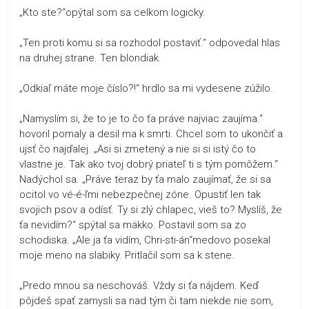
„Kto ste?“opýtal som sa celkom logicky.
„Ten proti komu si sa rozhodol postaviť.“ odpovedal hlas
na druhej strane. Ten blondiak.
„Odkiaľ máte moje číslo?!“ hrdlo sa mi vydesene zúžilo.
„Namyslím si, že to je to čo ťa práve najviac zaujíma.“
hovoril pomaly a desil ma k smrti. Chcel som to ukončiť a
ujsť čo najďalej. „Asi si zmetený a nie si si istý čo to
vlastne je. Tak ako tvoj dobrý priateľ ti s tým pomôžem.“
Nadýchol sa. „Práve teraz by ťa malo zaujímať, že si sa
ocitol vo vé-é-ľmi nebezpečnej zóne. Opustiť len tak
svojich psov a odísť. Ty si zlý chlapec, vieš to? Myslíš, že
ťa nevidím?“ spýtal sa mäkko. Postavil som sa zo
schodiska. „Ale ja ťa vidím, Chri-sti-án“medovo posekal
moje meno na slabiky. Pritlačil som sa k stene.
„Predo mnou sa neschováš. Vždy si ťa nájdem. Keď
pôjdeš spať zamysli sa nad tým či tam niekde nie som,