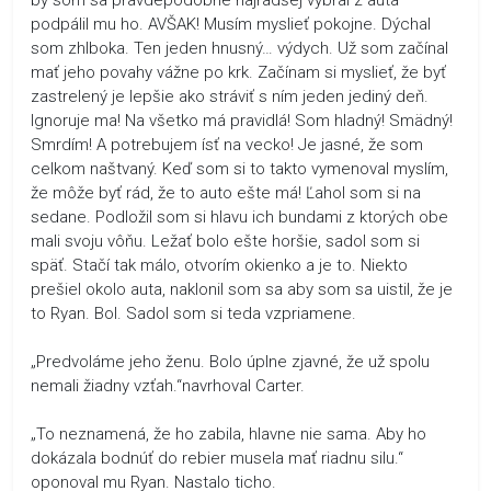
podpálil mu ho. AVŠAK! Musím myslieť pokojne. Dýchal
som zhlboka. Ten jeden hnusný… výdych. Už som začínal
mať jeho povahy vážne po krk. Začínam si myslieť, že byť
zastrelený je lepšie ako stráviť s ním jeden jediný deň.
Ignoruje ma! Na všetko má pravidlá! Som hladný! Smädný!
Smrdím! A potrebujem ísť na vecko! Je jasné, že som
celkom naštvaný. Keď som si to takto vymenoval myslím,
že môže byť rád, že to auto ešte má! Ľahol som si na
sedane. Podložil som si hlavu ich bundami z ktorých obe
mali svoju vôňu. Ležať bolo ešte horšie, sadol som si
späť. Stačí tak málo, otvorím okienko a je to. Niekto
prešiel okolo auta, naklonil som sa aby som sa uistil, že je
to Ryan. Bol. Sadol som si teda vzpriamene.
„Predvoláme jeho ženu. Bolo úplne zjavné, že už spolu
nemali žiadny vzťah.“navrhoval Carter.
„To neznamená, že ho zabila, hlavne nie sama. Aby ho
dokázala bodnúť do rebier musela mať riadnu silu.“
oponoval mu Ryan. Nastalo ticho.