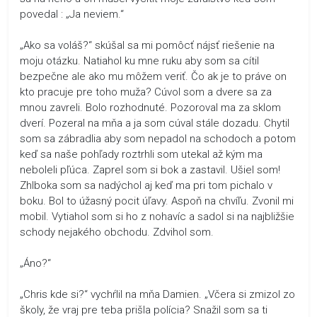
povedal : „Ja neviem.“
„Ako sa voláš?“ skúšal sa mi pomôcť nájsť riešenie na
moju otázku. Natiahol ku mne ruku aby som sa cítil
bezpečne ale ako mu môžem veriť. Čo ak je to práve on
kto pracuje pre toho muža? Cúvol som a dvere sa za
mnou zavreli. Bolo rozhodnuté. Pozoroval ma za sklom
dverí. Pozeral na mňa a ja som cúval stále dozadu. Chytil
som sa zábradlia aby som nepadol na schodoch a potom
keď sa naše pohľady roztrhli som utekal až kým ma
neboleli pľúca. Zaprel som si bok a zastavil. Ušiel som!
Zhlboka som sa nadýchol aj keď ma pri tom pichalo v
boku. Bol to úžasný pocit úľavy. Aspoň na chvíľu. Zvonil mi
mobil. Vytiahol som si ho z nohavíc a sadol si na najbližšie
schody nejakého obchodu. Zdvihol som.
„Áno?“
„Chris kde si?“ vychŕlil na mňa Damien. „Včera si zmizol zo
školy, že vraj pre teba prišla polícia? Snažil som sa ti