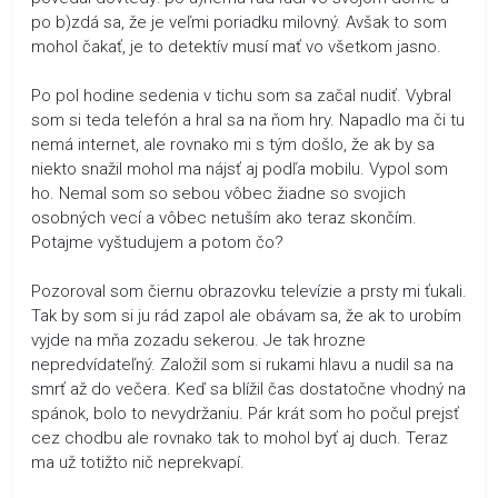
po b)zdá sa, že je veľmi poriadku milovný. Avšak to som
mohol čakať, je to detektív musí mať vo všetkom jasno.
Po pol hodine sedenia v tichu som sa začal nudiť. Vybral
som si teda telefón a hral sa na ňom hry. Napadlo ma či tu
nemá internet, ale rovnako mi s tým došlo, že ak by sa
niekto snažil mohol ma nájsť aj podľa mobilu. Vypol som
ho. Nemal som so sebou vôbec žiadne so svojich
osobných vecí a vôbec netuším ako teraz skončím.
Potajme vyštudujem a potom čo?
Pozoroval som čiernu obrazovku televízie a prsty mi ťukali.
Tak by som si ju rád zapol ale obávam sa, že ak to urobím
vyjde na mňa zozadu sekerou. Je tak hrozne
nepredvídateľný. Založil som si rukami hlavu a nudil sa na
smrť až do večera. Keď sa blížil čas dostatočne vhodný na
spánok, bolo to nevydržaniu. Pár krát som ho počul prejsť
cez chodbu ale rovnako tak to mohol byť aj duch. Teraz
ma už totižto nič neprekvapí.