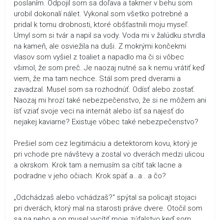
poslaním. Odpojil som sa doľava a takmer v behu som
urobil dokonalí nálet. Vykonal som všetko potrebné a
pridal k tomu drobnosti, ktoré obšťastnili moju myseľ.
Umyl som si tvár a napil sa vody. Voda mi v žalúdku stvrdla
na kameň, ale osviežila na duši. Z mokrými končekmi
vlasov som vyšiel z toaliet a napadlo ma či si vôbec
všimol, že som preč. Je naozaj nutné sa k nemu vrátiť keď
viem, že ma tam nechce. Stál som pred dverami a
zavadzal. Musel som sa rozhodnúť. Odísť alebo zostať.
Naozaj mi hrozí také nebezpečenstvo, že si ne môžem ani
ísť vziať svoje veci na internát alebo ísť sa najesť do
nejakej kaviarne? Existuje vôbec také nebezpečenstvo?
Prešiel som cez legitimáciu a detektorom kovu, ktorý je
pri vchode pre návštevy a zostal vo dverách medzi ulicou
a okrskom. Krok tam a nemusím sa cítiť tak lacne a
podradne v jeho očiach. Krok späť a…a.. a čo?
„Odchádzaš alebo vchádzaš?“ spýtal sa policajt stojaci
pri dverách, ktorý mal na starosti práve dvere. Otočil som
sa na neho a on musel vycítiť moje zúfalstvo keď som