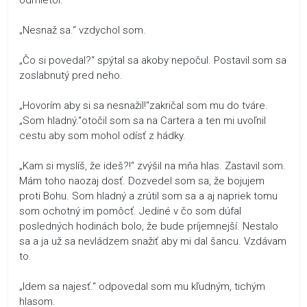
„Nesnaž sa.“ vzdychol som.
„Čo si povedal?“ spýtal sa akoby nepočul. Postavil som sa
zoslabnutý pred neho.
„Hovorím aby si sa nesnažil!“zakričal som mu do tváre.
„Som hladný.“otočil som sa na Cartera a ten mi uvoľnil
cestu aby som mohol odísť z hádky.
„Kam si myslíš, že ideš?!“ zvýšil na mňa hlas. Zastavil som.
Mám toho naozaj dosť. Dozvedel som sa, že bojujem
proti Bohu. Som hladný a zrútil som sa a aj napriek tomu
som ochotný im pomôcť. Jediné v čo som dúfal
posledných hodinách bolo, že bude príjemnejší. Nestalo
sa a ja už sa nevládzem snažiť aby mi dal šancu. Vzdávam
to.
„Idem sa najesť.“ odpovedal som mu kľudným, tichým
hlasom.