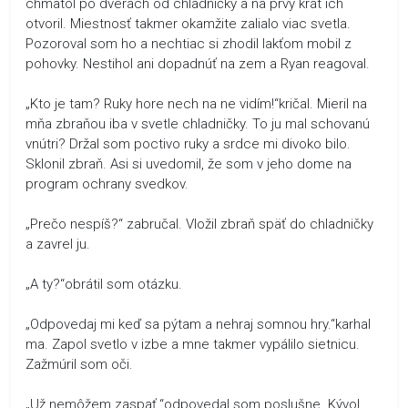
chmatol po dverách od chladničky a na prvý krát ich
otvoril. Miestnosť takmer okamžite zalialo viac svetla.
Pozoroval som ho a nechtiac si zhodil lakťom mobil z
pohovky. Nestihol ani dopadnúť na zem a Ryan reagoval.
„Kto je tam? Ruky hore nech na ne vidím!“kričal. Mieril na
mňa zbraňou iba v svetle chladničky. To ju mal schovanú
vnútri? Držal som poctivo ruky a srdce mi divoko bilo.
Sklonil zbraň. Asi si uvedomil, že som v jeho dome na
program ochrany svedkov.
„Prečo nespíš?“ zabručal. Vložil zbraň späť do chladničky
a zavrel ju.
„A ty?“obrátil som otázku.
„Odpovedaj mi keď sa pýtam a nehraj somnou hry.“karhal
ma. Zapol svetlo v izbe a mne takmer vypálilo sietnicu.
Zažmúril som oči.
„Už nemôžem zaspať.“odpovedal som poslušne. Kývol