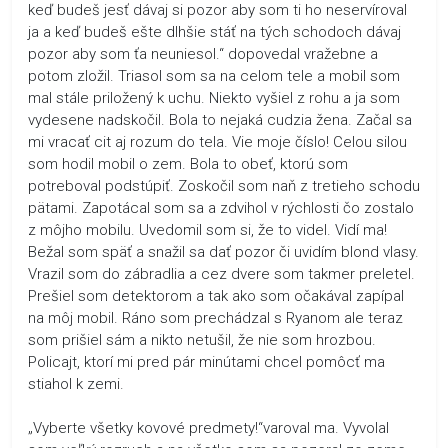
keď budeš jesť dávaj si pozor aby som ti ho neservíroval
ja a keď budeš ešte dlhšie stáť na tých schodoch dávaj
pozor aby som ťa neuniesol.“ dopovedal vražebne a
potom zložil. Triasol som sa na celom tele a mobil som
mal stále priložený k uchu. Niekto vyšiel z rohu a ja som
vydesene nadskočil. Bola to nejaká cudzia žena. Začal sa
mi vracať cit aj rozum do tela. Vie moje číslo! Celou silou
som hodil mobil o zem. Bola to obeť, ktorú som
potreboval podstúpiť. Zoskočil som naň z tretieho schodu
pätami. Zapotácal som sa a zdvihol v rýchlosti čo zostalo
z môjho mobilu. Uvedomil som si, že to videl. Vidí ma!
Bežal som späť a snažil sa dať pozor či uvidím blond vlasy.
Vrazil som do zábradlia a cez dvere som takmer preletel.
Prešiel som detektorom a tak ako som očakával zapípal
na môj mobil. Ráno som prechádzal s Ryanom ale teraz
som prišiel sám a nikto netušil, že nie som hrozbou.
Policajt, ktorí mi pred pár minútami chcel pomôcť ma
stiahol k zemi.
„Vyberte všetky kovové predmety!“varoval ma. Vyvolal