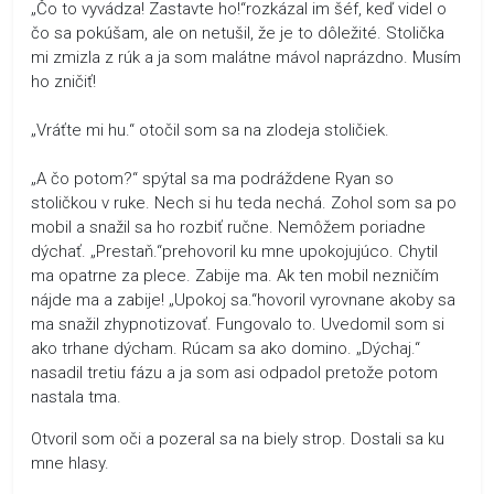
„Čo to vyvádza! Zastavte ho!“rozkázal im šéf, keď videl o
čo sa pokúšam, ale on netušil, že je to dôležité. Stolička
mi zmizla z rúk a ja som malátne mávol naprázdno. Musím
ho zničiť!
„Vráťte mi hu.“ otočil som sa na zlodeja stoličiek.
„A čo potom?“ spýtal sa ma podráždene Ryan so
stoličkou v ruke. Nech si hu teda nechá. Zohol som sa po
mobil a snažil sa ho rozbiť ručne. Nemôžem poriadne
dýchať. „Prestaň.“prehovoril ku mne upokojujúco. Chytil
ma opatrne za plece. Zabije ma. Ak ten mobil nezničím
nájde ma a zabije! „Upokoj sa.“hovoril vyrovnane akoby sa
ma snažil zhypnotizovať. Fungovalo to. Uvedomil som si
ako trhane dýcham. Rúcam sa ako domino. „Dýchaj.“
nasadil tretiu fázu a ja som asi odpadol pretože potom
nastala tma.
Otvoril som oči a pozeral sa na biely strop. Dostali sa ku
mne hlasy.