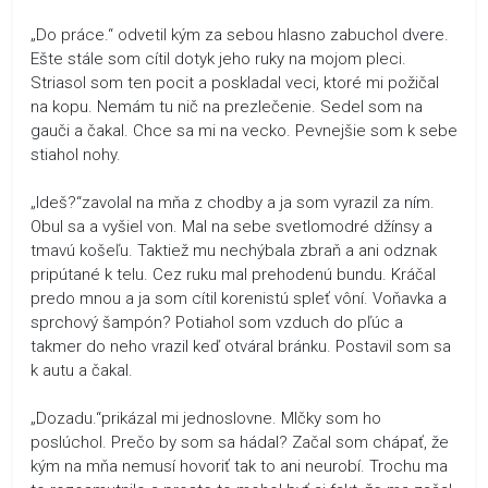
„Do práce.“ odvetil kým za sebou hlasno zabuchol dvere.
Ešte stále som cítil dotyk jeho ruky na mojom pleci.
Striasol som ten pocit a poskladal veci, ktoré mi požičal
na kopu. Nemám tu nič na prezlečenie. Sedel som na
gauči a čakal. Chce sa mi na vecko. Pevnejšie som k sebe
stiahol nohy.
„Ideš?“zavolal na mňa z chodby a ja som vyrazil za ním.
Obul sa a vyšiel von. Mal na sebe svetlomodré džínsy a
tmavú košeľu. Taktiež mu nechýbala zbraň a ani odznak
pripútané k telu. Cez ruku mal prehodenú bundu. Kráčal
predo mnou a ja som cítil korenistú spleť vôní. Voňavka a
sprchový šampón? Potiahol som vzduch do pľúc a
takmer do neho vrazil keď otváral bránku. Postavil som sa
k autu a čakal.
„Dozadu.“prikázal mi jednoslovne. Mlčky som ho
poslúchol. Prečo by som sa hádal? Začal som chápať, že
kým na mňa nemusí hovoriť tak to ani neurobí. Trochu ma