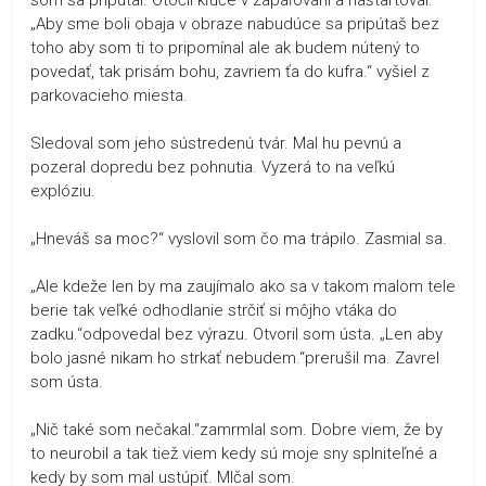
„Aby sme boli obaja v obraze nabudúce sa pripútaš bez
toho aby som ti to pripomínal ale ak budem nútený to
povedať, tak prisám bohu, zavriem ťa do kufra.“ vyšiel z
parkovacieho miesta.
Sledoval som jeho sústredenú tvár. Mal hu pevnú a
pozeral dopredu bez pohnutia. Vyzerá to na veľkú
explóziu.
„Hneváš sa moc?“ vyslovil som čo ma trápilo. Zasmial sa.
„Ale kdeže len by ma zaujímalo ako sa v takom malom tele
berie tak veľké odhodlanie strčiť si môjho vtáka do
zadku.“odpovedal bez výrazu. Otvoril som ústa. „Len aby
bolo jasné nikam ho strkať nebudem.“prerušil ma. Zavrel
som ústa.
„Nič také som nečakal.“zamrmlal som. Dobre viem, že by
to neurobil a tak tiež viem kedy sú moje sny splniteľné a
kedy by som mal ustúpiť. Mlčal som.