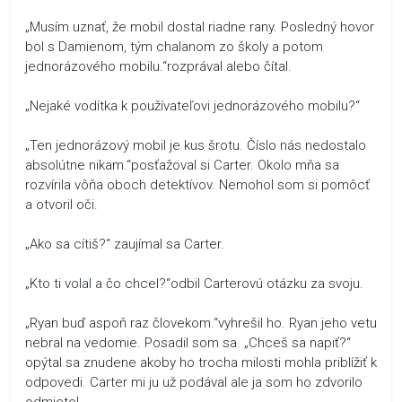
„Musím uznať, že mobil dostal riadne rany. Posledný hovor
bol s Damienom, tým chalanom zo školy a potom
jednorázového mobilu.“rozprával alebo čítal.
„Nejaké vodítka k používateľovi jednorázového mobilu?“
„Ten jednorázový mobil je kus šrotu. Číslo nás nedostalo
absolútne nikam.“posťažoval si Carter. Okolo mňa sa
rozvírila vôňa oboch detektívov. Nemohol som si pomôcť
a otvoril oči.
„Ako sa cítiš?“ zaujímal sa Carter.
„Kto ti volal a čo chcel?“odbil Carterovú otázku za svoju.
„Ryan buď aspoň raz človekom.“vyhrešil ho. Ryan jeho vetu
nebral na vedomie. Posadil som sa. „Chceš sa napiť?“
opýtal sa znudene akoby ho trocha milosti mohla priblížiť k
odpovedi. Carter mi ju už podával ale ja som ho zdvorilo
odmietol.