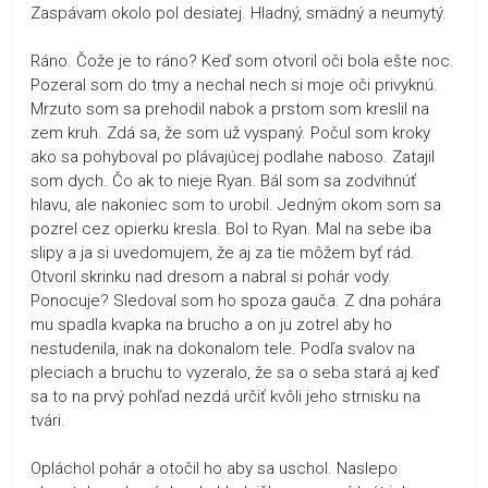
Zaspávam okolo pol desiatej. Hladný, smädný a neumytý.
Ráno. Čože je to ráno? Keď som otvoril oči bola ešte noc.
Pozeral som do tmy a nechal nech si moje oči privyknú.
Mrzuto som sa prehodil nabok a prstom som kreslil na
zem kruh. Zdá sa, že som už vyspaný. Počul som kroky
ako sa pohyboval po plávajúcej podlahe naboso. Zatajil
som dych. Čo ak to nieje Ryan. Bál som sa zodvihnúť
hlavu, ale nakoniec som to urobil. Jedným okom som sa
pozrel cez opierku kresla. Bol to Ryan. Mal na sebe iba
slipy a ja si uvedomujem, že aj za tie môžem byť rád.
Otvoril skrinku nad dresom a nabral si pohár vody.
Ponocuje? Sledoval som ho spoza gauča. Z dna pohára
mu spadla kvapka na brucho a on ju zotrel aby ho
nestudenila, inak na dokonalom tele. Podľa svalov na
pleciach a bruchu to vyzeralo, že sa o seba stará aj keď
sa to na prvý pohľad nezdá určiť kvôli jeho strnisku na
tvári.
Opláchol pohár a otočil ho aby sa uschol. Naslepo