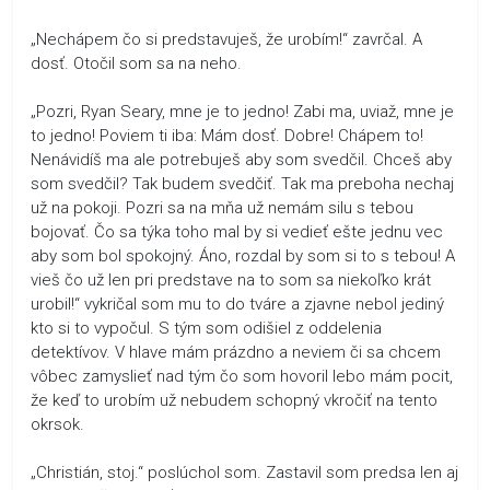
„Nechápem čo si predstavuješ, že urobím!“ zavrčal. A
dosť. Otočil som sa na neho.
„Pozri, Ryan Seary, mne je to jedno! Zabi ma, uviaž, mne je
to jedno! Poviem ti iba: Mám dosť. Dobre! Chápem to!
Nenávidíš ma ale potrebuješ aby som svedčil. Chceš aby
som svedčil? Tak budem svedčiť. Tak ma preboha nechaj
už na pokoji. Pozri sa na mňa už nemám silu s tebou
bojovať. Čo sa týka toho mal by si vedieť ešte jednu vec
aby som bol spokojný. Áno, rozdal by som si to s tebou! A
vieš čo už len pri predstave na to som sa niekoľko krát
urobil!“ vykričal som mu to do tváre a zjavne nebol jediný
kto si to vypočul. S tým som odišiel z oddelenia
detektívov. V hlave mám prázdno a neviem či sa chcem
vôbec zamyslieť nad tým čo som hovoril lebo mám pocit,
že keď to urobím už nebudem schopný vkročiť na tento
okrsok.
„Christián, stoj.“ poslúchol som. Zastavil som predsa len aj