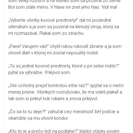
som veľký rozruch a na všetko som sa pozeral zo zeme.
Bol som stále mimo. V hlave mi znel jeho hlas. Vidí ma!
„Vyberte všetky kovové predmety!“ dal mi posledné
ultimátum a ja som sa pozeral na klenutý strop, ktorý sa
mi rozmazával. Plakal som zo strachu.
„Pane! Varujem vás!“ chytil rukou rukoväť zbrane a ja som
otvoril dlaň v ktorej mi zostal nepoužitý mobil.
„To sú jediné kovové predmety, ktoré u pri sebe máte?“
pýtal sa výhražne. Prikývol som.
„Ste ochotný prejsť kontrolou ešte raz?“ spýtal sa o niečo
menej prísne. Všetkých rozrušovalo, že ma videli plakať a
tak som si prikryl tvár rukami a znova prikývol.
„Čo sa to tu deje?!“ zahučal cez miestnosť šéf polície a
okamžite sa mu utvoril koridor.
„Kto to je a prečo leží na podlahe?“ kládol otázky svojim