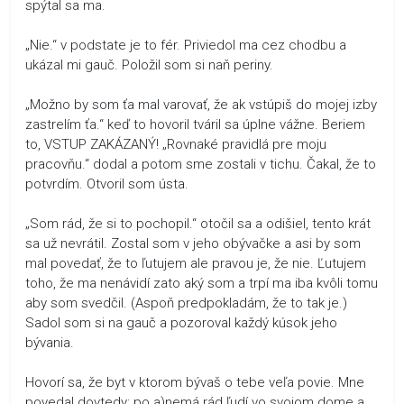
spýtal sa ma.
„Nie.“ v podstate je to fér. Priviedol ma cez chodbu a
ukázal mi gauč. Položil som si naň periny.
„Možno by som ťa mal varovať, že ak vstúpiš do mojej izby
zastrelím ťa.“ keď to hovoril tváril sa úplne vážne. Beriem
to, VSTUP ZAKÁZANÝ! „Rovnaké pravidlá pre moju
pracovňu.“ dodal a potom sme zostali v tichu. Čakal, že to
potvrdím. Otvoril som ústa.
„Som rád, že si to pochopil.“ otočil sa a odišiel, tento krát
sa už nevrátil. Zostal som v jeho obývačke a asi by som
mal povedať, že to ľutujem ale pravou je, že nie. Ľutujem
toho, že ma nenávidí zato aký som a trpí ma iba kvôli tomu
aby som svedčil. (Aspoň predpokladám, že to tak je.)
Sadol som si na gauč a pozoroval každý kúsok jeho
bývania.
Hovorí sa, že byt v ktorom bývaš o tebe veľa povie. Mne
povedal dovtedy: po a)nemá rád ľudí vo svojom dome a