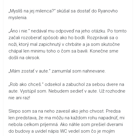
„Myslíš na jej milenca?“ skúšal sa dostať do Ryanovho
myslenia.
„Áno i nie.“ nedával mu odpoveď na jeho otázku. Po tomto
začali rozoberať spôsob ako ho bodli. Rozprávali sa o
noži, ktorý mal zapichnutý v chrbáte a ja som skutočne
chápal len minimu toho o čom sa bavili. Konečne sme
došli na okrsok.
„Mám zostať v aute.“ zamumlal som nahnevane.
„Rob ako chceš.“ odsekol a zabuchol za sebou dvere na
aute. Vystúpil som. Nebudem sedieť v aute. Už rozhodne
nie ani raz!
Slepo som sa na neho zavesil ako jeho chvost. Predsa
len predstava, že ma môžu na každom rohu napadnúť, mi
nebola celkom príjemná. Ako náhle som prešiel dverami
do budovy a uvidel nápis WC vedel som čo je mojím