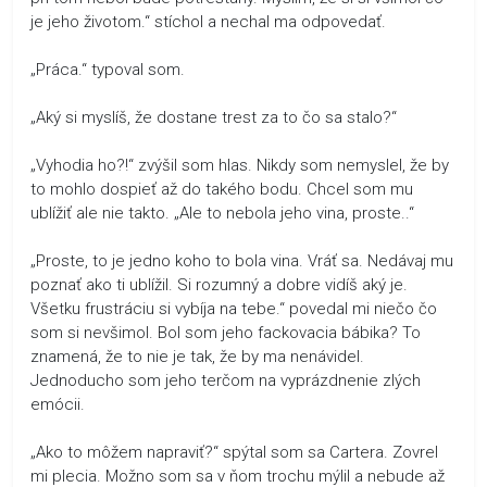
je jeho životom.“ stíchol a nechal ma odpovedať.
„Práca.“ typoval som.
„Aký si myslíš, že dostane trest za to čo sa stalo?“
„Vyhodia ho?!“ zvýšil som hlas. Nikdy som nemyslel, že by
to mohlo dospieť až do takého bodu. Chcel som mu
ublížiť ale nie takto. „Ale to nebola jeho vina, proste..“
„Proste, to je jedno koho to bola vina. Vráť sa. Nedávaj mu
poznať ako ti ublížil. Si rozumný a dobre vidíš aký je.
Všetku frustráciu si vybíja na tebe.“ povedal mi niečo čo
som si nevšimol. Bol som jeho fackovacia bábika? To
znamená, že to nie je tak, že by ma nenávidel.
Jednoducho som jeho terčom na vyprázdnenie zlých
emócii.
„Ako to môžem napraviť?“ spýtal som sa Cartera. Zovrel
mi plecia. Možno som sa v ňom trochu mýlil a nebude až