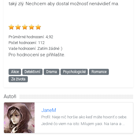
taký zlý. Nechcem aby dostal možnosť nenávidieť ma.
Průměrné hodnocení:
4,92
Počet hodnocení:
112
Vaše hodnocení:
Zatím žádné :)
Pro hodnocení se přihlašte.
Akce
Detektivní
Drama
Psychologické
Romance
Ze života
Autoři
JaneM
Profil: Nieje nič horšie ako keď máte hovoriť o sebe.
Jediné čo viem na isto: Milujem yaoi. Na Iana a …