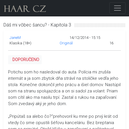
Dáš mi vôbec šancu? - Kapitola 3
JaneM
14/12/2014 - 15:15
Klasika (18+)
Originál
16
DOPORUČENO
Potichu som ho nasledoval do auta. Polícia mi zrušila
internát a ja som zbytok dňa strávil na stoličke vedľa jeho
stola. Konečne dokončil jeho prácu a išiel domov. Nastúpil
som na stranu spolujazdca a on si sadol za volant. Priam
som cítil ako ma nasilu trpí. Zastal s rukou na zapaľovaní.
Som zvedavý aký je jeho dom.
„Pripútaš sa alebo čo?“prehovoril ku mne po prvý krát od
vtedy čo sme opustili šéfovu kanceláriu. Bez breptania
som sa pripútal. Otočil kľúče v zapaľovaní a naštartoval.