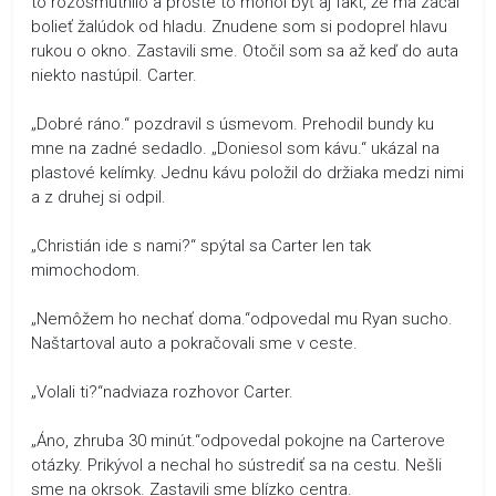
to rozosmutnilo a proste to mohol byť aj fakt, že ma začal
bolieť žalúdok od hladu. Znudene som si podoprel hlavu
rukou o okno. Zastavili sme. Otočil som sa až keď do auta
niekto nastúpil. Carter.
„Dobré ráno.“ pozdravil s úsmevom. Prehodil bundy ku
mne na zadné sedadlo. „Doniesol som kávu.“ ukázal na
plastové kelímky. Jednu kávu položil do držiaka medzi nimi
a z druhej si odpil.
„Christián ide s nami?“ spýtal sa Carter len tak
mimochodom.
„Nemôžem ho nechať doma.“odpovedal mu Ryan sucho.
Naštartoval auto a pokračovali sme v ceste.
„Volali ti?“nadviaza rozhovor Carter.
„Áno, zhruba 30 minút.“odpovedal pokojne na Carterove
otázky. Prikývol a nechal ho sústrediť sa na cestu. Nešli
sme na okrsok. Zastavili sme blízko centra.