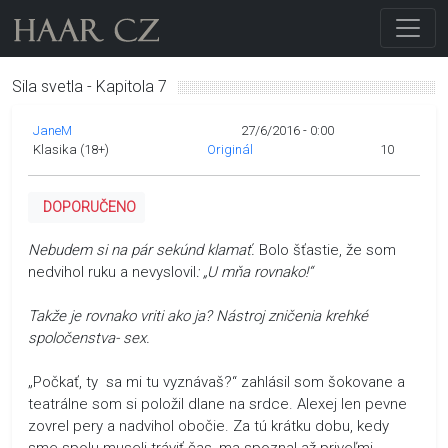
Sila svetla - Kapitola 7
JaneM
27/6/2016 - 0:00
Klasika (18+)
Originál
10
DOPORUČENO
Nebudem si na pár sekúnd klamať.
Bolo šťastie, že som
nedvihol ruku a nevyslovil
: „U mňa rovnako!“
Takže je rovnako vriti ako ja? Nástroj zničenia krehké
spoločenstva- sex.
„Počkať, ty sa mi tu vyznávaš?“ zahlásil som šokovane a
teatrálne som si položil dlane na srdce. Alexej len pevne
zovrel pery a nadvihol obočie. Za tú krátku dobu, kedy
sme spolu museli tráviť čas, ma spoznal až priveľmi