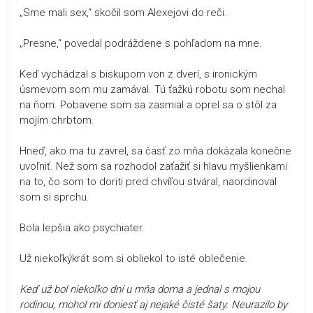
„Sme mali sex,“ skočil som Alexejovi do reči.
„Presne,“ povedal podráždene s pohľadom na mne.
Keď vychádzal s biskupom von z dverí, s ironickým
úsmevom som mu zamával. Tú ťažkú robotu som nechal
na ňom. Pobavene som sa zasmial a oprel sa o stôl za
mojím chrbtom.
Hneď, ako ma tu zavrel, sa časť zo mňa dokázala konečne
uvoľniť. Než som sa rozhodol zaťažiť si hlavu myšlienkami
na to, čo som to doriti pred chvíľou stváral, naordinoval
som si sprchu.
Bola lepšia ako psychiater.
Už niekoľkýkrát som si obliekol to isté oblečenie.
Keď už bol niekoľko dní u mňa doma a jednal s mojou
rodinou, mohol mi doniesť aj nejaké čisté šaty. Neurazilo by