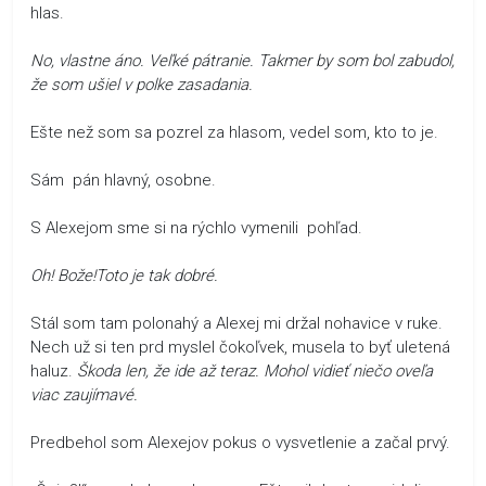
hlas.
No, vlastne áno. Veľké pátranie. Takmer by som bol zabudol,
že som ušiel v polke zasadania.
Ešte než som sa pozrel za hlasom, vedel som, kto to je.
Sám pán hlavný, osobne.
S Alexejom sme si na rýchlo vymenili pohľad.
Oh! Bože!Toto je tak dobré.
Stál som tam polonahý a Alexej mi držal nohavice v ruke.
Nech už si ten prd myslel čokoľvek, musela to byť uletená
haluz.
Škoda len, že ide až teraz. Mohol vidieť niečo oveľa
viac zaujímavé.
Predbehol som Alexejov pokus o vysvetlenie a začal prvý.