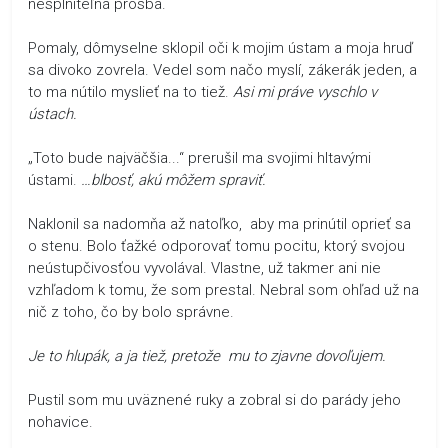
nesplniteľná prosba.
Pomaly, dômyselne sklopil oči k mojim ústam a moja hruď
sa divoko zovrela. Vedel som načo myslí, zákerák jeden, a
to ma nútilo myslieť na to tiež.
Asi mi práve vyschlo v
ústach.
„Toto bude najväčšia...“ prerušil ma svojimi hltavými
ústami.
…blbosť, akú môžem spraviť.
Naklonil sa nadomňa až natoľko, aby ma prinútil oprieť sa
o stenu. Bolo ťažké odporovať tomu pocitu, ktorý svojou
neústupčivosťou vyvolával. Vlastne, už takmer ani nie
vzhľadom k tomu, že som prestal. Nebral som ohľad už na
nič z toho, čo by bolo správne.
Je to hlupák, a ja tiež, pretože mu to zjavne dovoľujem.
Pustil som mu uväznené ruky a zobral si do parády jeho
nohavice.