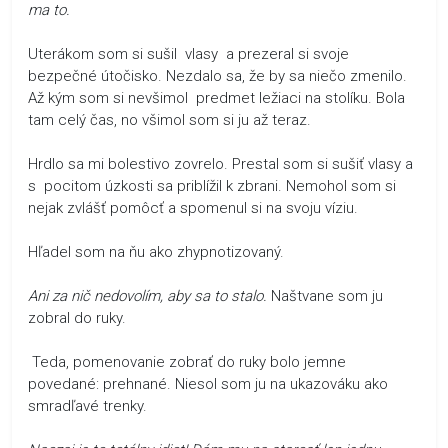
ma to.
Uterákom som si sušil vlasy a prezeral si svoje
bezpečné útočisko. Nezdalo sa, že by sa niečo zmenilo.
Až kým som si nevšimol predmet ležiaci na stolíku. Bola
tam celý čas, no všimol som si ju až teraz.
Hrdlo sa mi bolestivo zovrelo. Prestal som si sušiť vlasy a
s pocitom úzkosti sa priblížil k zbrani. Nemohol som si
nejak zvlášť pomôcť a spomenul si na svoju víziu.
Hľadel som na ňu ako zhypnotizovaný.
Ani za nič nedovolím, aby sa to stalo.
Naštvane som ju
zobral do ruky.
Teda, pomenovanie zobrať do ruky bolo jemne
povedané: prehnané. Niesol som ju na ukazováku ako
smradľavé trenky.