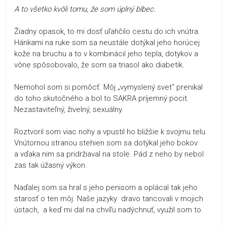
A to všetko kvôli tomu, že som úplný blbec.
Žiadny opasok, to mi dosť uľahčilo cestu do ich vnútra.
Hánkami na ruke som sa neustále dotýkal jeho horúcej
kože na bruchu a to v kombinácií jeho tepla, dotykov a
vône spôsobovalo, že som sa triasol ako diabetik.
Nemohol som si pomôcť. Môj „vymyslený svet“ prenikal
do toho skutočného a bol to SAKRA príjemný pocit.
Nezastaviteľný, živelný, sexuálny.
Roztvoril som viac nohy a vpustil ho bližšie k svojmu telu.
Vnútornou stranou stehien som sa dotýkal jeho bokov
a vďaka nim sa pridržiaval na stole. Pád z neho by nebol
zas tak úžasný výkon.
Naďalej som sa hral s jeho penisom a oplácal tak jeho
starosť o ten môj. Naše jazyky dravo tancovali v mojich
ústach, a keď mi dal na chvíľu nadýchnuť, využil som to.