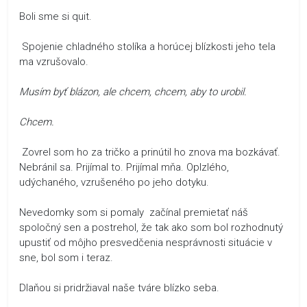
Boli sme si quit.
Spojenie chladného stolíka a horúcej blízkosti jeho tela
ma vzrušovalo.
Musím byť blázon, ale chcem, chcem, aby to urobil.
Chcem.
Zovrel som ho za tričko a prinútil ho znova ma bozkávať.
Nebránil sa. Prijímal to. Prijímal mňa. Oplzlého,
udýchaného, vzrušeného po jeho dotyku.
Nevedomky som si pomaly začínal premietať náš
spoločný sen a postrehol, že tak ako som bol rozhodnutý
upustiť od môjho presvedčenia nesprávnosti situácie v
sne, bol som i teraz.
Dlaňou si pridržiaval naše tváre blízko seba.