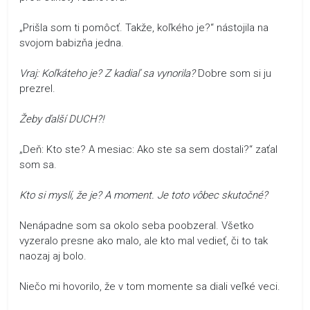
„Prišla som ti pomôcť. Takže, koľkého je?“ nástojila na
svojom babizňa jedna.
Vraj: Koľkáteho je? Z kadiaľ sa vynorila?
Dobre som si ju
prezrel.
Žeby ďalší DUCH?!
„Deň: Kto ste? A mesiac: Ako ste sa sem dostali?“ zaťal
som sa.
Kto si myslí, že je? A moment. Je toto vôbec skutočné?
Nenápadne som sa okolo seba poobzeral. Všetko
vyzeralo presne ako malo, ale kto mal vedieť, či to tak
naozaj aj bolo.
Niečo mi hovorilo, že v tom momente sa diali veľké veci.