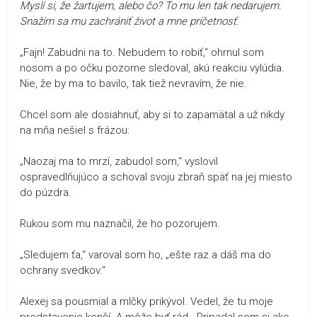
Myslí si, že žartujem, alebo čo? To mu len tak nedarujem.
Snažím sa mu zachrániť život a mne príčetnosť.
„Fajn! Zabudni na to. Nebudem to robiť,“ ohrnul som
nosom a po očku pozorne sledoval, akú reakciu vylúdia.
Nie, že by ma to bavilo, tak tiež nevravím, že nie.
Chcel som ale dosiahnuť, aby si to zapamätal a už nikdy
na mňa nešiel s frázou:
„Naozaj ma to mrzí, zabudol som,“ vyslovil
ospravedlňujúco a schoval svoju zbraň späť na jej miesto
do púzdra.
Rukou som mu naznačil, že ho pozorujem.
„Sledujem ťa,“ varoval som ho, „ešte raz a dáš ma do
ochrany svedkov.“
Alexej sa pousmial a mlčky prikývol. Vedel, že tu moje
predstavenie končí. A môže byť rád. Pripadal som si ako