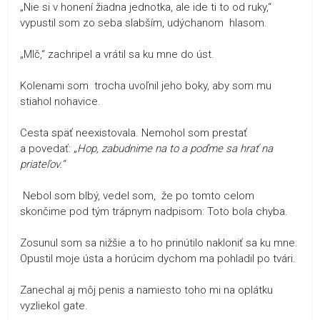
„Nie si v honení žiadna jednotka, ale ide ti to od ruky,“
vypustil som zo seba slabším, udýchanom hlasom.
„Mlč,“ zachripel a vrátil sa ku mne do úst.
Kolenami som trocha uvoľnil jeho boky, aby som mu
stiahol nohavice.
Cesta späť neexistovala. Nemohol som prestať
a povedať: „
Hop, zabudnime na to a poďme sa hrať na
priateľov.“
Nebol som blbý, vedel som, že po tomto celom
skončime pod tým trápnym nadpisom: Toto bola chyba.
Zosunul som sa nižšie a to ho prinútilo nakloniť sa ku mne.
Opustil moje ústa a horúcim dychom ma pohladil po tvári.
Zanechal aj môj penis a namiesto toho mi na oplátku
vyzliekol gate.