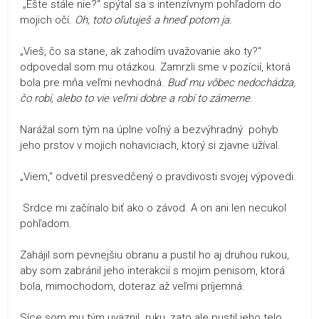
„Ešte stále nie?“ spýtal sa s intenzívnym pohľadom do
mojich očí.
Oh, toto oľutuješ a hneď potom ja.
„Vieš, čo sa stane, ak zahodím uvažovanie ako ty?“
odpovedal som mu otázkou. Zamrzli sme v pozícií, ktorá
bola pre mňa veľmi nevhodná.
Buď mu vôbec nedochádza,
čo robí, alebo to vie veľmi dobre a robí to zámerne
.
Narážal som tým na úplne voľný a bezvýhradný pohyb
jeho prstov v mojich nohaviciach, ktorý si zjavne užíval.
„Viem,“ odvetil presvedčený o pravdivosti svojej výpovedi.
Srdce mi začínalo biť ako o závod. A on ani len necukol
pohľadom.
Zahájil som pevnejšiu obranu a pustil ho aj druhou rukou,
aby som zabránil jeho interakcií s mojim penisom, ktorá
bola, mimochodom, doteraz až veľmi príjemná.
Síce som mu tým uväznil ruku, zato ale pustil jeho telo.