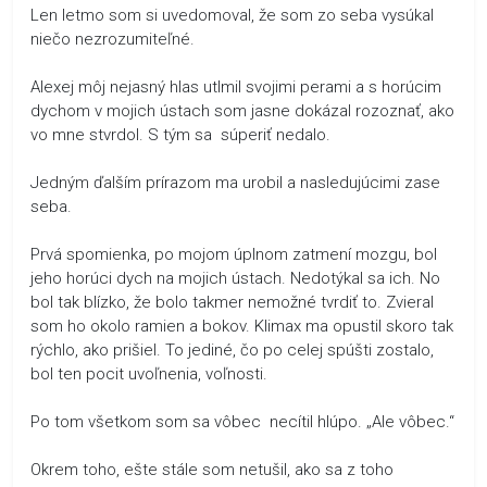
Len letmo som si uvedomoval, že som zo seba vysúkal
niečo nezrozumiteľné.
Alexej môj nejasný hlas utlmil svojimi perami a s horúcim
dychom v mojich ústach som jasne dokázal rozoznať, ako
vo mne stvrdol. S tým sa súperiť nedalo.
Jedným ďalším prírazom ma urobil a nasledujúcimi zase
seba.
Prvá spomienka, po mojom úplnom zatmení mozgu, bol
jeho horúci dych na mojich ústach. Nedotýkal sa ich. No
bol tak blízko, že bolo takmer nemožné tvrdiť to. Zvieral
som ho okolo ramien a bokov. Klimax ma opustil skoro tak
rýchlo, ako prišiel. To jediné, čo po celej spúšti zostalo,
bol ten pocit uvoľnenia, voľnosti.
Po tom všetkom som sa vôbec necítil hlúpo. „Ale vôbec.“
Okrem toho, ešte stále som netušil, ako sa z toho