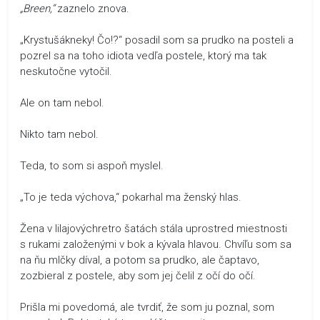
„Breen,“
zaznelo znova.
„Krystušákneky! Čo!?“ posadil som sa prudko na posteli a
pozrel sa na toho idiota vedľa postele, ktorý ma tak
neskutočne vytočil.
Ale on tam nebol.
Nikto tam nebol.
Teda, to som si aspoň myslel.
„To je teda výchova,“ pokarhal ma ženský hlas.
Žena v lilajovýchretro šatách stála uprostred miestnosti
s rukami založenými v bok a kývala hlavou. Chvíľu som sa
na ňu mlčky díval, a potom sa prudko, ale čaptavo,
zozbieral z postele, aby som jej čelil z očí do očí.
Prišla mi povedomá, ale tvrdiť, že som ju poznal, som