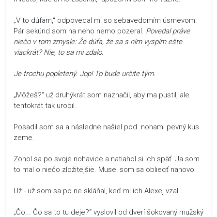
„V to dúfam,“ odpovedal mi so sebavedomím úsmevom.
Pár sekúnd som na neho nemo pozeral.
Povedal práve
niečo v tom zmysle: Že dúfa, že sa s ním vyspím ešte
viackrát? Nie, to sa mi zdalo.
Je trochu popletený. Jop! To bude určite tým.
„Môžeš?“ už druhýkrát som naznačil, aby ma pustil, ale
tentokrát tak urobil.
Posadil som sa a následne našiel pod nohami pevný kus
zeme.
Zohol sa po svoje nohavice a natiahol si ich späť. Ja som
to mal o niečo zložitejšie. Musel som sa obliecť nanovo.
Už - už som sa po ne skláňal, keď mi ich Alexej vzal.
„Čo... Čo sa to tu deje?“ vyslovil od dverí šokovaný mužský