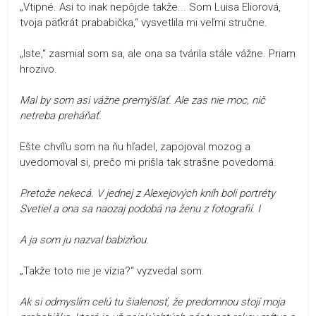
„Vtipné. Asi to inak nepôjde takže... Som Luisa Eliorová,
tvoja päťkrát prababička,“ vysvetlila mi veľmi stručne.
„Iste,“ zasmial som sa, ale ona sa tvárila stále vážne. Priam
hrozivo.
Mal by som asi vážne premýšľať. Ale zas nie moc, nič
netreba preháňať.
Ešte chvíľu som na ňu hľadel, zapojoval mozog a
uvedomoval si, prečo mi prišla tak strašne povedomá.
Pretože nekecá. V jednej z Alexejových kníh boli portréty
Svetiel a ona sa naozaj podobá na ženu z fotografií. I
A ja som ju nazval babizňou.
„Takže toto nie je vízia?“ vyzvedal som.
Ak si odmyslím celú tu šialenosť, že predomnou stojí moja