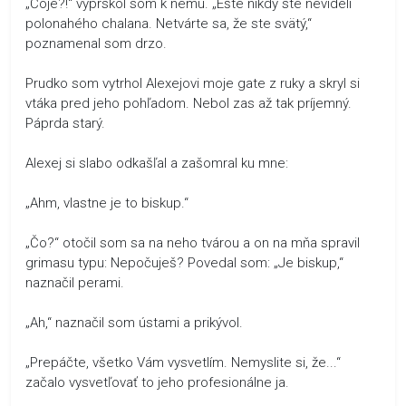
„Čoje?!“ vyprskol som k nemu. „Ešte nikdy ste nevideli
polonahého chalana. Netvárte sa, že ste svätý,“
poznamenal som drzo.
Prudko som vytrhol Alexejovi moje gate z ruky a skryl si
vtáka pred jeho pohľadom. Nebol zas až tak príjemný.
Páprda starý.
Alexej si slabo odkašľal a zašomral ku mne:
„Ahm, vlastne je to biskup.“
„Čo?“ otočil som sa na neho tvárou a on na mňa spravil
grimasu typu: Nepočuješ? Povedal som: „Je biskup,“
naznačil perami.
„Ah,“ naznačil som ústami a prikývol.
„Prepáčte, všetko Vám vysvetlím. Nemyslite si, že...“
začalo vysvetľovať to jeho profesionálne ja.