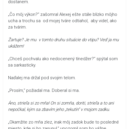
dostanem.
„Čo môj výkon?“ zašomral Alexej ešte stále blízko môjho
ucha a trochu sa od mojej tváre odtiahol, aby videl, ako
za tvárim.
Žartuje? Je mu v tomto druhu situácie do vtipu? Veď ja mu
ukážem!
„Chceš pochvalu ako nedocenený tínedžer?“ spýtal som
sa sarkasticky.
Naďalej ma držal pod svojim telom.
„Prosím,“ požiadal ma. Doberal si ma
.
Áno, strieľa si zo mňa! On si zomňa, doriti, strieľa a to ani
nepočkal, kým sa zbavím jeho „tekutín“ v mojom zadku.
„Okamžite zo mňa zlez, inak môj zadok bude to posledné
miesto, kde si ho zasunul,“ upozornil som ho vážne.