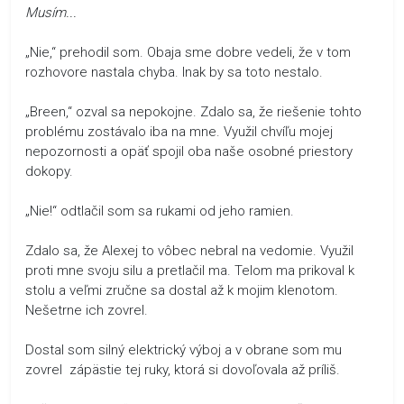
Musím...
„Nie,“ prehodil som. Obaja sme dobre vedeli, že v tom
rozhovore nastala chyba. Inak by sa toto nestalo.
„Breen,“ ozval sa nepokojne. Zdalo sa, že riešenie tohto
problému zostávalo iba na mne. Využil chvíľu mojej
nepozornosti a opäť spojil oba naše osobné priestory
dokopy.
„Nie!“ odtlačil som sa rukami od jeho ramien.
Zdalo sa, že Alexej to vôbec nebral na vedomie. Využil
proti mne svoju silu a pretlačil ma. Telom ma prikoval k
stolu a veľmi zručne sa dostal až k mojim klenotom.
Nešetrne ich zovrel.
Dostal som silný elektrický výboj a v obrane som mu
zovrel zápästie tej ruky, ktorá si dovoľovala až príliš.