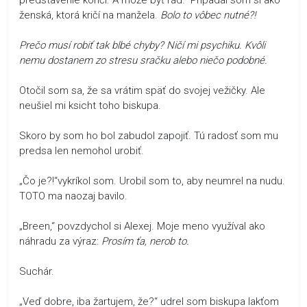
ženská, ktorá kričí na manžela.
Bolo to vôbec nutné?!
Prečo musí robiť tak blbé chyby? Ničí mi psychiku. Kvôli
nemu dostanem zo stresu sračku alebo niečo podobné.
Otočil som sa, že sa vrátim späť do svojej vežičky. Ale
neušiel mi ksicht toho biskupa.
Skoro by som ho bol zabudol zapojiť. Tú radosť som mu
predsa len nemohol urobiť.
„Čo je?!“vykríkol som. Urobil som to, aby neumrel na nudu.
TOTO ma naozaj bavilo.
„Breen,“ povzdychol si Alexej. Moje meno využíval ako
náhradu za výraz:
Prosím ťa, nerob to.
Suchár.
„Veď dobre, iba žartujem, že?“ udrel som biskupa lakťom