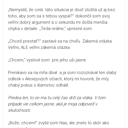
„Nemyslíš, že celá táto situácia je dosť zložitá už aj bez
toho, aby som sa s tebou vyspal?“ dokončil som svoj
veľmi dobrý argument a o sekundu mi došla menšia
chyba v detaile. „Teda reálne,“ upresnil som.
„Chceš prestať?“ zastavil sa na chvíľu. Zákerná otázka.
Veľmi, ALE veľmi zákerná otázka.
„Chcem,“ vyslovil som pre jeho uši jasne.
Prenikavo sa na mňa díval a ja som rozoznával ten slabý
odlesk v Alexejových očiach, ktorý mi hovorili, že môj
chabý pokus o klamstvo odhalil.
Predsa len, to on ma tu celý čas drží za vtáka. V tom
prípade vie celkom jasne, aká je moja odpoveď v
skutočnosti.
„Bože, chcem!“ zvýšil som hlas, ale znelo to skôr ako