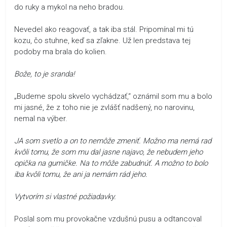
do ruky a mykol na neho bradou.
Nevedel ako reagovať, a tak iba stál. Pripomínal mi tú
kozu, čo stuhne, keď sa zľakne. Už len predstava tej
podoby ma brala do kolien.
Bože, to je sranda!
„Budeme spolu skvelo vychádzať,“ oznámil som mu a bolo
mi jasné, že z toho nie je zvlášť nadšený, no narovinu,
nemal na výber.
JA som svetlo a on to nemôže zmeniť. Možno ma nemá rad
kvôli tomu, že som mu dal jasne najavo, že nebudem jeho
opička na gumičke. Na to môže zabudnúť. A možno to bolo
iba kvôli tomu, že ani ja nemám rád jeho.
Vytvorím si vlastné požiadavky.
Poslal som mu provokačne vzdušnú pusu a odtancoval