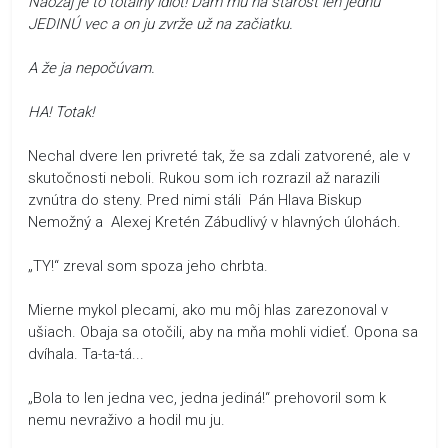
Naozaj je to totálny idiot! Dám mu na starosť len jednu
JEDINÚ vec a on ju zvrže už na začiatku.
A že ja nepočúvam.
HA! Totak!
Nechal dvere len privreté tak, že sa zdali zatvorené, ale v
skutočnosti neboli. Rukou som ich rozrazil až narazili
zvnútra do steny. Pred nimi stáli Pán Hlava Biskup
Nemožný a Alexej Kretén Zábudlivý v hlavných úlohách.
„TY!“ zreval som spoza jeho chrbta.
Mierne mykol plecami, ako mu môj hlas zarezonoval v
ušiach. Obaja sa otočili, aby na mňa mohli vidieť. Opona sa
dvíhala. Ta-ta-tá...
„Bola to len jedna vec, jedna jediná!“ prehovoril som k
nemu nevraživo a hodil mu ju.