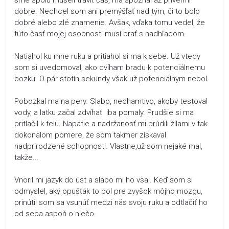
dobre. Nechcel som ani premýšľať nad tým, či to bolo
dobré alebo zlé znamenie. Avšak, vďaka tomu vedel, že
túto časť mojej osobnosti musí brať s nadhľadom.
Natiahol ku mne ruku a pritiahol si ma k sebe. Už vtedy
som si uvedomoval, ako dvíham bradu k potenciálnemu
bozku. O pár stotín sekundy však už potenciálnym nebol.
Pobozkal ma na pery. Slabo, nechamtivo, akoby testoval
vody, a latku začal zdvíhať iba pomaly. Prudšie si ma
pritlačil k telu. Napätie a nadržanosť mi prúdili žilami v tak
dokonalom pomere, že som takmer získaval
nadprirodzené schopnosti. Vlastne,už som nejaké mal,
takže...
Vnoril mi jazyk do úst a slabo mi ho vsal. Keď som si
odmyslel, aký opušťák to bol pre zvyšok môjho mozgu,
prinútil som sa vsunúť medzi nás svoju ruku a odtlačiť ho
od seba aspoň o niečo.