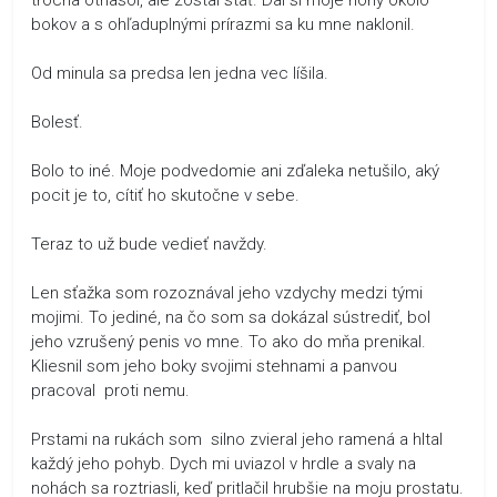
bokov a s ohľaduplnými prírazmi sa ku mne naklonil.
Od minula sa predsa len jedna vec líšila.
Bolesť.
Bolo to iné. Moje podvedomie ani zďaleka netušilo, aký
pocit je to, cítiť ho skutočne v sebe.
Teraz to už bude vedieť navždy.
Len sťažka som rozoznával jeho vzdychy medzi tými
mojimi. To jediné, na čo som sa dokázal sústrediť, bol
jeho vzrušený penis vo mne. To ako do mňa prenikal.
Kliesnil som jeho boky svojimi stehnami a panvou
pracoval proti nemu.
Prstami na rukách som silno zvieral jeho ramená a hltal
každý jeho pohyb. Dych mi uviazol v hrdle a svaly na
nohách sa roztriasli, keď pritlačil hrubšie na moju prostatu.