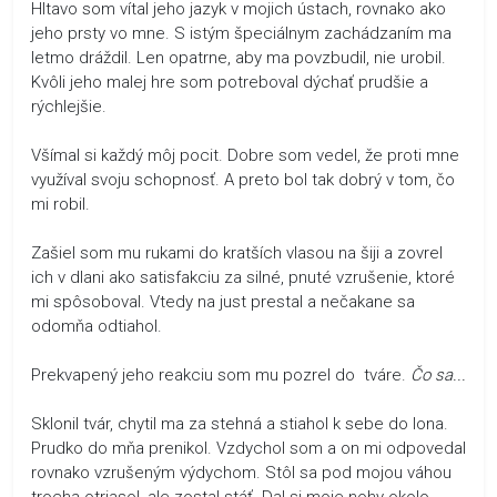
Hltavo som vítal jeho jazyk v mojich ústach, rovnako ako
jeho prsty vo mne. S istým špeciálnym zachádzaním ma
letmo dráždil. Len opatrne, aby ma povzbudil, nie urobil.
Kvôli jeho malej hre som potreboval dýchať prudšie a
rýchlejšie.
Všímal si každý môj pocit. Dobre som vedel, že proti mne
využíval svoju schopnosť. A preto bol tak dobrý v tom, čo
mi robil.
Zašiel som mu rukami do kratších vlasou na šiji a zovrel
ich v dlani ako satisfakciu za silné, pnuté vzrušenie, ktoré
mi spôsoboval. Vtedy na just prestal a nečakane sa
odomňa odtiahol.
Prekvapený jeho reakciu som mu pozrel do tváre.
Čo sa...
Sklonil tvár, chytil ma za stehná a stiahol k sebe do lona.
Prudko do mňa prenikol. Vzdychol som a on mi odpovedal
rovnako vzrušeným výdychom. Stôl sa pod mojou váhou
trocha otriasol, ale zostal stáť. Dal si moje nohy okolo