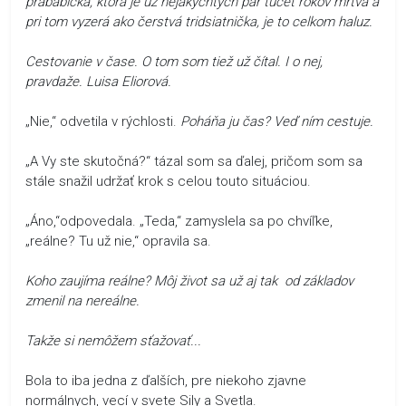
prababička, ktorá je už nejakýchtých pár tucet rokov mŕtva a
pri tom vyzerá ako čerstvá tridsiatnička, je to celkom haluz.
Cestovanie v čase. O tom som tiež už čítal. I o nej,
pravdaže. Luisa Eliorová.
„Nie,“ odvetila v rýchlosti.
Poháňa ju čas? Veď ním cestuje.
„A Vy ste skutočná?“ tázal som sa ďalej, pričom som sa
stále snažil udržať krok s celou touto situáciou.
„Áno,“odpovedala. „Teda,“ zamyslela sa po chvíľke,
„reálne? Tu už nie,“ opravila sa.
Koho zaujíma reálne? Môj život sa už aj tak od základov
zmenil na nereálne.
Takže si nemôžem sťažovať...
Bola to iba jedna z ďalších, pre niekoho zjavne
normálnych, vecí v svete Sily a Svetla.