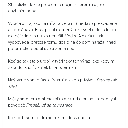
Stál blízko, takže problém s mojim mierením a jeho
chytaním nebol.
Vytáčalo ma, ako na mňa pozerali. Striedavo prekvapene
a nechápavo. Biskup bol ukrátený o zmysel celej situácie,
ale očividne to nijako neriešil. Veď si Alexeja aj tak
vyspovedá, pretože tomu došlo na čo som narážal hneď
potom, ako dostal svoju zbraň späť.
Keď sa tak stalo urobil v tvári taký ten výraz, ako keby mi
zabudol kúpiť darček k narodeninám.
Naštvane som mľasol ústami a slabo prikývol.
Presne tak.
TAK!
Mlčky sme tam stáli niekoľko sekúnd a on sa ani nechystal
povedať:
Prepáč, už sa to nestane.
Rozhodil som teatrálne rukami do vzduchu.