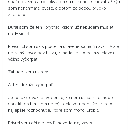
späť do vežičky. Ironicky som sa na neho usmieval, až kým
som nenahmatal dvere, a potom za sebou prudko
zabuchol.
Dúfal som, že ten korytnačí ksicht už nebudem musieť
nikdy vidieť.
Presunul som sa k posteli a unavene sa na ňu zvalil. Vízie,
nezvaný hovor cez hlavu, zasadanie. To dokáže človeka
vážne vyčerpať.
Zabudol som na sex.
Aj ten dokáže vyčerpať.
Je to ťažké, vážne. Vedomie, že som sa sám rozhodol
spustiť do blata ma netešilo, ale veril som, že je to to
najlepšie rozhodnutie, ktoré som mohol urobiť.
Privrel som oči a o chvíľu nevedomky zaspal.