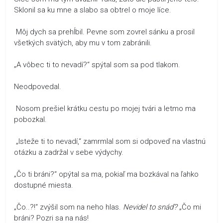
Sklonil sa ku mne a slabo sa obtrel o moje líce.
Môj dych sa prehĺbil. Pevne som zovrel sánku a prosil
všetkých svätých, aby mu v tom zabránili.
„A vôbec ti to nevadí?“ spýtal som sa pod tlakom.
Neodpovedal.
Nosom prešiel krátku cestu po mojej tvári a letmo ma
pobozkal.
„Isteže ti to nevadí,“ zamrmlal som si odpoveď na vlastnú
otázku a zadržal v sebe výdychy.
„Čo ti bráni?“ opýtal sa ma, pokiaľ ma bozkával na ľahko
dostupné miesta.
„Čo..?!“ zvýšil som na neho hlas.
Nevidel to snáď?
„Čo mi
bráni? Pozri sa na nás!