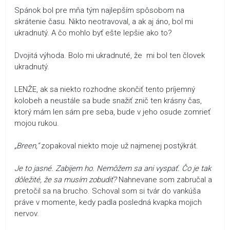
Spánok bol pre mňa tým najlepším spôsobom na
skrátenie času. Nikto neotravoval, a ak aj áno, bol mi
ukradnutý. A čo mohlo byť ešte lepšie ako to?
Dvojitá výhoda. Bolo mi ukradnuté, že mi bol ten človek
ukradnutý.
LENŽE, ak sa niekto rozhodne skončiť tento príjemný
kolobeh a neustále sa bude snažiť znič ten krásny čas,
ktorý mám len sám pre seba, bude v jeho osude zomrieť
mojou rukou.
„Breen,“
zopakoval niekto moje už najmenej postýkrát.
Je to jasné. Zabijem ho. Nemôžem sa ani vyspať. Čo je tak
dôležité, že sa musím zobudiť?
Nahnevane som zabručal a
pretočil sa na brucho. Schoval som si tvár do vankúša
práve v momente, kedy padla posledná kvapka mojich
nervov.