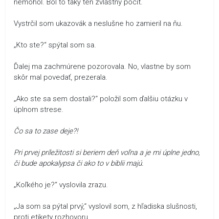
nemohol. Bol to taký ten zvláštny pocit.
Vystrčil som ukazovák a neslušne ho zamieril na ňu.
„Kto ste?“ spýtal som sa.
Ďalej ma zachmúrene pozorovala. No, vlastne by som
skôr mal povedať, prezerala.
„Ako ste sa sem dostali?“ položil som ďalšiu otázku v
úplnom strese.
Čo sa to zase deje?!
Pri prvej príležitosti si beriem deň voľna a je mi úplne jedno,
či bude apokalypsa či ako to v biblii majú.
„Koľkého je?“ vyslovila zrazu.
„Ja som sa pýtal prvý,“ vyslovil som, z hľadiska slušnosti,
proti etikety rozhovoru.