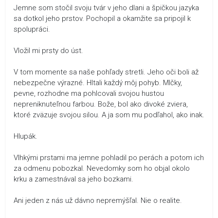
Jemne som stočil svoju tvár v jeho dlani a špičkou jazyka
sa dotkol jeho prstov. Pochopil a okamžite sa pripojil k
spolupráci.
Vložil mi prsty do úst.
V tom momente sa naše pohľady stretli. Jeho oči boli až
nebezpečne výrazné. Hltali každý môj pohyb. Mlčky,
pevne, rozhodne ma pohlcovali svojou hustou
nepreniknuteľnou farbou. Bože, bol ako divoké zviera,
ktoré zväzuje svojou silou. A ja som mu podľahol, ako inak.
Hlupák.
Vlhkými prstami ma jemne pohladil po perách a potom ich
za odmenu pobozkal. Nevedomky som ho objal okolo
krku a zamestnával sa jeho bozkami.
Ani jeden z nás už dávno nepremýšľal. Nie o realite.