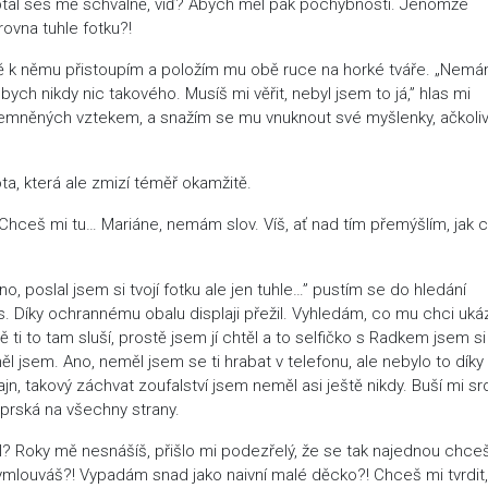
Zeptal ses mě schválně, viď? Abych měl pak pochybnosti. Jenomže
zrovna tuhle fotku?!
žně k němu přistoupím a položím mu obě ruce na horké tváře. „Nem
bych nikdy nic takového. Musíš mi věřit, nebyl jsem to já,” hlas mi
emněných vztekem, a snažím se mu vnuknout své myšlenky, ačkoliv
a, která ale zmizí téměř okamžitě.
„Chceš mi tu… Mariáne, nemám slov. Víš, ať nad tím přemýšlím, jak c
, poslal jsem si tvojí fotku ale jen tuhle…” pustím se do hledání
ás. Díky ochrannému obalu displaji přežil. Vyhledám, co mu chci uká
 ti to tam sluší, prostě jsem jí chtěl a to selfičko s Radkem jsem si
 jsem. Ano, neměl jsem se ti hrabat v telefonu, ale nebylo to díky
ajn, takový záchvat zoufalství jsem neměl asi ještě nikdy. Buší mi sr
 prská na všechny strany.
al? Roky mě nesnášíš, přišlo mi podezřelý, že se tak najednou chce
ymlouváš?! Vypadám snad jako naivní malé děcko?! Chceš mi tvrdit, 