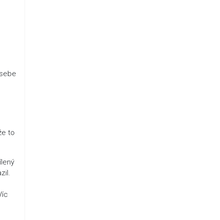
 sebe
že to
ílený
zil.
Víc