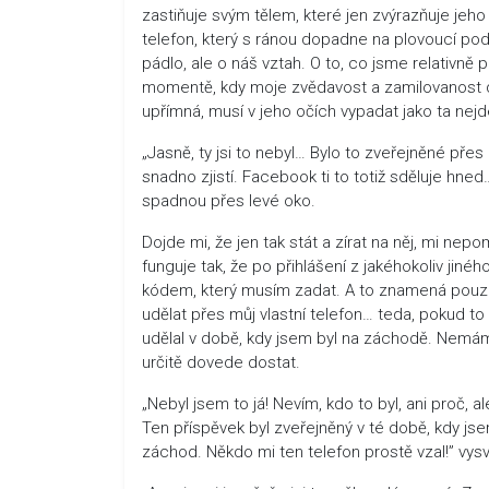
zastiňuje svým tělem, které jen zvýrazňuje jeho 
telefon, který s ránou dopadne na plovoucí po
pádlo, ale o náš vztah. O to, co jsme relativně po
momentě, kdy moje zvědavost a zamilovanost do 
upřímná, musí v jeho očích vypadat jako ta nejde
„Jasně, ty jsi to nebyl… Bylo to zveřejněné přes
snadno zjistí. Facebook ti to totiž sděluje hn
spadnou přes levé oko.
Dojde mi, že jen tak stát a zírat na něj, mi n
funguje tak, že po přihlášení z jakéhokoliv jiné
kódem, který musím zadat. A to znamená pouze j
udělat přes můj vlastní telefon… teda, pokud to 
udělal v době, kdy jsem byl na záchodě. Nemám 
určitě dovede dostat.
„Nebyl jsem to já! Nevím, kdo to byl, ani proč, al
Ten příspěvek byl zveřejněný v té době, kdy j
záchod. Někdo mi ten telefon prostě vzal!” vysvě