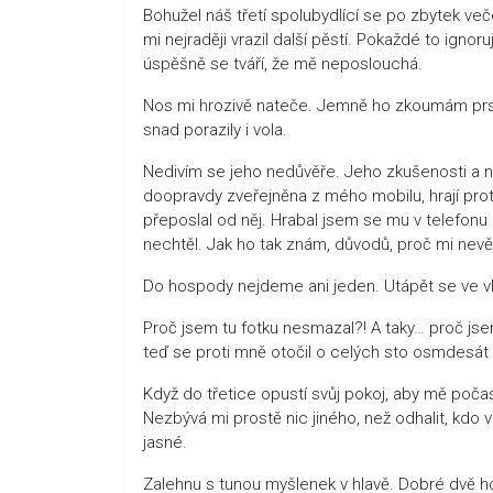
Bohužel náš třetí spolubydlící se po zbytek ve
mi nejraději vrazil další pěstí. Pokaždé to ign
úspěšně se tváří, že mě neposlouchá.
Nos mi hrozivě nateče. Jemně ho zkoumám prsty
snad porazily i vola.
Nedivím se jeho nedůvěře. Jeho zkušenosti a naš
doopravdy zveřejněna z mého mobilu, hrají proti 
přeposlal od něj. Hrabal jsem se mu v telefonu
nechtěl. Jak ho tak znám, důvodů, proč mi nevěř
Do hospody nejdeme ani jeden. Utápět se ve vl
Proč jsem tu fotku nesmazal?! A taky… proč jse
teď se proti mně otočil o celých sto osmdesát
Když do třetice opustí svůj pokoj, aby mě poča
Nezbývá mi prostě nic jiného, než odhalit, kdo
jasné.
Zalehnu s tunou myšlenek v hlavě. Dobré dvě hodi