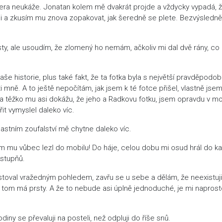
čera neukáže. Jonatan kolem mě dvakrát projde a vždycky vypadá, 
oruji a zkusím mu znova zopakovat, jak šeredně se plete. Bezvýsledně
, ale usoudím, že zlomený ho nemám, ačkoliv mi dal dvě rány, co
e historie, plus také fakt, že ta fotka byla s největší pravděpodob
mně. A to ještě nepočítám, jak jsem k té fotce přišel, vlastně jsem s
 a těžko mu asi dokážu, že jeho a Radkovu fotku, jsem opravdu v mo
it vymyslel daleko víc.
astním zoufalství mě chytne daleko víc.
m mu vůbec lezl do mobilu! Do háje, celou dobu mi osud hrál do ka
 stupňů.
stoval vražedným pohledem, zavřu se u sebe a dělám, že neexistuji
 v tom má prsty. A že to nebude asi úplně jednoduché, je mi napros
ny se převaluji na posteli, než odpluji do říše snů.