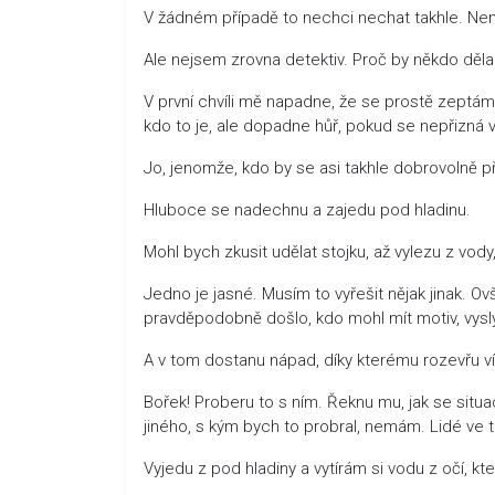
V žádném případě to nechci nechat takhle. Nemů
Ale nejsem zrovna detektiv. Proč by někdo děla
V první chvíli mě napadne, že se prostě zeptám
kdo to je, ale dopadne hůř, pokud se nepřizná v
Jo, jenomže, kdo by se asi takhle dobrovolně p
Hluboce se nadechnu a zajedu pod hladinu.
Mohl bych zkusit udělat stojku, až vylezu z vod
Jedno je jasné. Musím to vyřešit nějak jinak. Ovš
pravděpodobně došlo, kdo mohl mít motiv, vyslýc
A v tom dostanu nápad, díky kterému rozevřu víč
Bořek! Proberu to s ním. Řeknu mu, jak se situa
jiného, s kým bych to probral, nemám. Lidé ve t
Vyjedu z pod hladiny a vytírám si vodu z očí, kte