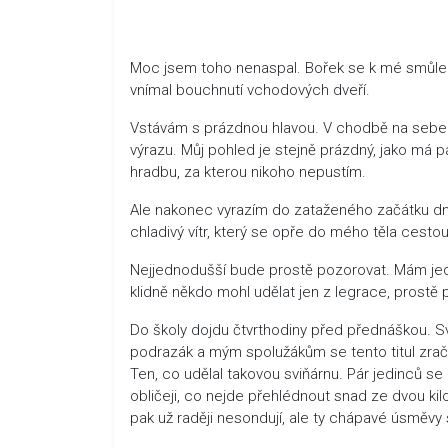
Moc jsem toho nenaspal. Bořek se k mé smůle 
vnímal bouchnutí vchodových dveří.
Vstávám s prázdnou hlavou. V chodbě na sebe a
výrazu. Můj pohled je stejně prázdný, jako má 
hradbu, za kterou nikoho nepustím.
Ale nakonec vyrazím do zataženého začátku dn
chladivý vítr, který se opře do mého těla cest
Nejjednodušší bude prostě pozorovat. Mám jed
klidně někdo mohl udělat jen z legrace, prostě
Do školy dojdu čtvrthodiny před přednáškou. Sv
podrazák a mým spolužákům se tento titul zračí 
Ten, co udělal takovou sviňárnu. Pár jedinců s
obličeji, co nejde přehlédnout snad ze dvou k
pak už raději nesondují, ale ty chápavé úsměvy s