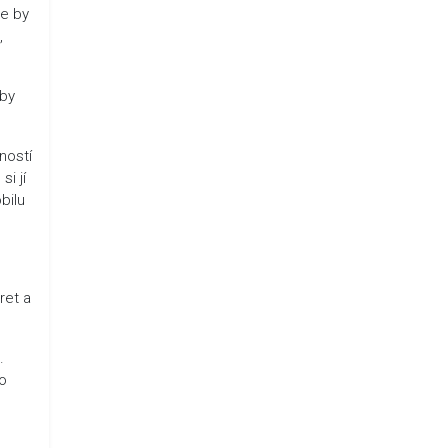
že by
,
 by
ností
i jí
bilu
ret a
.
to