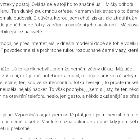
vzteklý postoj. Ovládá se a stojí ho to značné úsilí. Mlčky odhodí
dlahu. Ten dunivý zvuk mnou otřese. Nemám však strach o to černé
malu budovali. O důvěru, kterou jsem chtěl získat, ale ztratil jí už v
jedné hloupé fotky, zapříčinila narušení jeho soukromí. Má slova,
bilnější lež na světě.
 mobil, ne přes internet, víš, v dnešní moderní době se tohle vcelku
ed…” povzdechne si a prohrábne rukou rozcuchané černé vlasy, kter
epomůže. Já to kurník nebyl! Jenomže nemám žádný důkaz. Můj účet
ho zařízení, než je můj notebook a mobil, mi přijde smska s číselným
ediné, ten, kdo ve skutečnosti tu fotku zveřejnil, to prostě musel
neudělal nějaký hacker. To však pochybuji, jsem si jistý, že ten někd
na otevírání telefonu heslo, jen gesto, a někdo zkušenější se přes
e já ne! Vzpomínáš si, jak jsem se tě ptal, jestli jsi mi nevzal ten tel
sem ho neměl u sebe. Vlastně možná dokonce v době, kdy jsem šel 
tluji překotně.