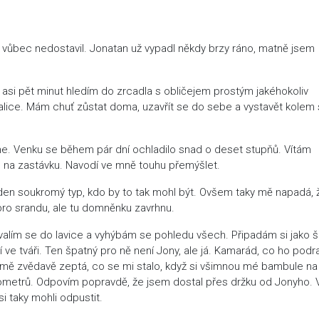
vůbec nedostavil. Jonatan už vypadl někdy brzy ráno, matně jsem
si pět minut hledím do zrcadla s obličejem prostým jakéhokoliv
palice. Mám chuť zůstat doma, uzavřít se do sebe a vystavět kolem
e. Venku se během pár dní ochladilo snad o deset stupňů. Vítám
ou na zastávku. Navodí ve mně touhu přemýšlet.
en soukromý typ, kdo by to tak mohl být. Ovšem taky mě napadá, 
 pro srandu, ale tu domněnku zavrhnu.
alím se do lavice a vyhýbám se pohledu všech. Připadám si jako š
ve tváři. Ten špatný pro ně není Jony, ale já. Kamarád, co ho podra
e mě zvědavě zeptá, co se mi stalo, když si všimnou mé bambule na
ilometrů. Odpovím popravdě, že jsem dostal přes držku od Jonyho. 
i taky mohli odpustit.