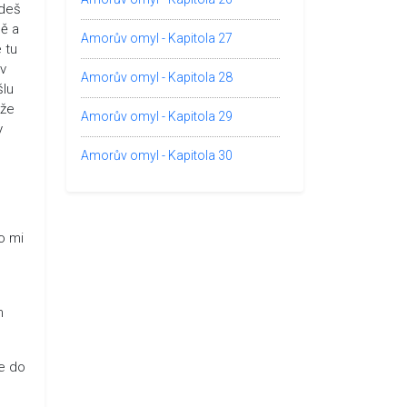
udeš
mě a
Amorův omyl - Kapitola 27
 tu
 v
Amorův omyl - Kapitola 28
šlu
 že
Amorův omyl - Kapitola 29
y
Amorův omyl - Kapitola 30
.
do mi
m
se do