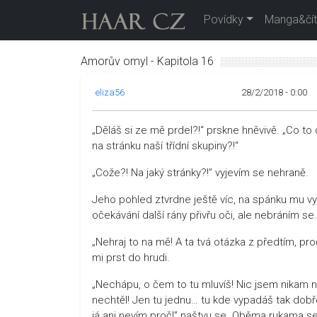
Povídky
Manga&čít
Amorův omyl - Kapitola 16
eliza56
28/2/2018 - 0:00
„Děláš si ze mě prdel?!“ prskne hněvivě. „Co to
na stránku naší třídní skupiny?!“
„Cože?! Na jaký stránky?!” vyjevím se nehraně.
Jeho pohled ztvrdne ještě víc, na spánku mu vysk
očekávání další rány přivřu oči, ale nebráním se.
„Nehraj to na mě! A ta tvá otázka z předtím, pro
mi prst do hrudi.
„Nechápu, o čem to tu mluvíš! Nic jsem nikam ne
nechtěl! Jen tu jednu… tu kde vypadáš tak dobře, 
já ani nevím proč!” naštvu se. Oběma rukama s