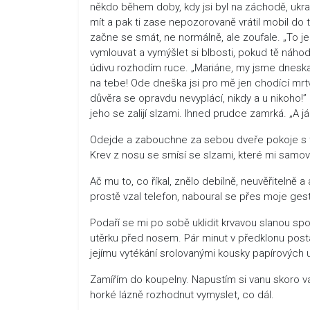
někdo během doby, kdy jsi byl na záchodě, ukradl 
mít a pak ti zase nepozorovaně vrátil mobil do ta
začne se smát, ne normálně, ale zoufale. „To j
vymlouvat a vymýšlet si blbosti, pokud tě náho
údivu rozhodím ruce. „Mariáne, my jsme dneska s
na tebe! Ode dneška jsi pro mě jen chodící mrtvo
důvěra se opravdu nevyplácí, nikdy a u nikoho!”
jeho se zalijí slzami. Ihned prudce zamrká. „A já 
Odejde a zabouchne za sebou dveře pokoje s tak
Krev z nosu se smísí se slzami, které mi samov
Ač mu to, co říkal, znělo debilně, neuvěřitelně a
prostě vzal telefon, naboural se přes moje ges
Podaří se mi po sobě uklidit krvavou slanou sp
utěrku před nosem. Pár minut v předklonu po
jejímu vytékání srolovanými kousky papírových u
Zamířím do koupelny. Napustím si vanu skoro va
horké lázně rozhodnut vymyslet, co dál.