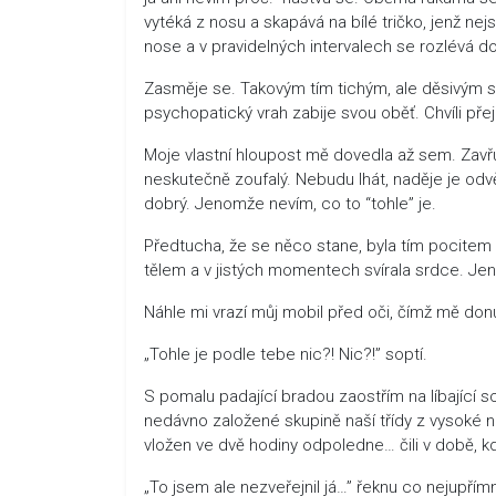
vytéká z nosu a skapává na bílé tričko, jenž ne
nose a v pravidelných intervalech se rozlévá do 
Zasměje se. Takovým tím tichým, ale děsivým 
psychopatický vrah zabije svou oběť. Chvíli přej
Moje vlastní hloupost mě dovedla až sem. Zavřu
neskutečně zoufalý. Nebudu lhát, naděje je odvě
dobrý. Jenomže nevím, co to “tohle” je.
Předtucha, že se něco stane, byla tím pocitem 
tělem a v jistých momentech svírala srdce. Jen
Náhle mi vrazí můj mobil před oči, čímž mě do
„Tohle je podle tebe nic?! Nic?!” soptí.
S pomalu padající bradou zaostřím na líbající
nedávno založené skupině naší třídy z vysoké 
vložen ve dvě hodiny odpoledne… čili v době, kdy
„To jsem ale nezveřejnil já…” řeknu co nejupřím