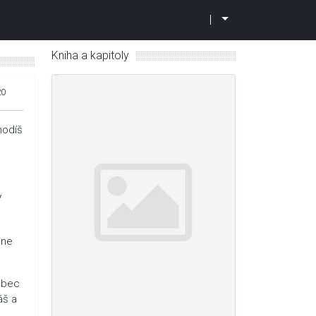
|
Kniha a kapitoly
20
hodíš
V
hne
vůbec
áš a