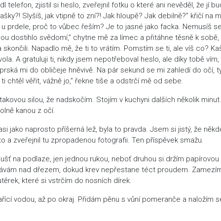
telefon, zjistil si heslo, zveřejnil fotku o které ani nevěděl, že jí b
šky?! Slyšíš, jak vtipně to zní?! Jak hloupě? Jak debilně?” křičí na 
e u prdele, proč to vůbec řeším? Je to jasné jako facka. Nemusíš se
dou dostihlo svědomí,” chytne mě za límec a přitáhne těsně k sobě,
končili. Napadlo mě, že ti to vrátím. Pomstím se ti, ale víš co? Ka
la. A gratuluji ti, nikdy jsem nepotřeboval heslo, ale díky tobě vím,
 prská mi do obličeje hněvivě. Na pár sekund se mi zahledí do očí, t
ti chtěl věřit, vážně jo,” řekne tiše a odstrčí mě od sebe.
ovou silou, že nadskočím. Stojím v kuchyni dalších několik minut
olně kanou z očí.
 asi jako naprosto příšerná lež, byla to pravda. Jsem si jistý, že něk
to a zveřejnil tu zpropadenou fotografii. Ten příspěvek smažu.
oušť na podlaze, jen jednou rukou, neboť druhou si držím papírovou
stávám nad dřezem, dokud krev nepřestane téct proudem. Zamezí
těrek, které si vstrčím do nosních dírek.
řící vodou, až po okraj. Přidám pěnu s vůní pomeranče a naložím 