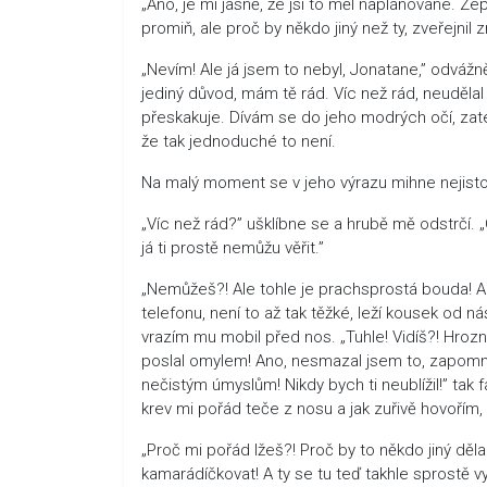
„Ano, je mi jasně, že jsi to měl naplánované. 
promiň, ale proč by někdo jiný než ty, zveřejnil 
„Nevím! Ale já jsem to nebyl, Jonatane,” odvá
jediný důvod, mám tě rád. Víc než rád, neudělal 
přeskakuje. Dívám se do jeho modrých očí, zat
že tak jednoduché to není.
Na malý moment se v jeho výrazu mihne nejistot
„Víc než rád?” ušklíbne se a hrubě mě odstrčí. 
já ti prostě nemůžu věřit.”
„Nemůžeš?! Ale tohle je prachsprostá bouda! Ano
telefonu, není to až tak těžké, leží kousek od n
vrazím mu mobil před nos. „Tuhle! Vidíš?! Hrozně
poslal omylem! Ano, nesmazal jsem to, zapomněl
nečistým úmyslům! Nikdy bych ti neublížil!” tak f
krev mi pořád teče z nosu a jak zuřivě hovořím,
„Proč mi pořád lžeš?! Proč by to někdo jiný děl
kamarádíčkovat! A ty se tu teď takhle sprostě v