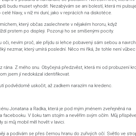
jspíš budu muset vyhodit. Nezabývám se ani bolestí, která mi pulsuj
celé hlavy, v níž mi duní, jako v reprácích na diskotéce.
smíchem, který občas zaslechnete v nějakém hororu, když
íždí prstem po displeji. Pozoruji ho se smíšenými pocity.
 oči, nevím proč, ale přijdu si lehce pobavený sám sebou a navrch
ký nezmar, který umírá poslední. Něco mi říká, že tohle není vůbec
z rána. Z mého snu. Obyčejná předzvěst, která mi od probuzení kro
om jsem jí nedokázal identifikovat.
nutí podvědomě uskočit, až zadkem narazím na kredenc.
 scénu Jonatana a Radka, která je pod mým jménem zveřejněná na
na facebooku. V šoku tam stojím a nevěřím svým očím. Můj příspěve
 si můj mobil měl hovět v lavici.
něji a podívám se přes černou hranu do zuřivých očí. Světlo ve str