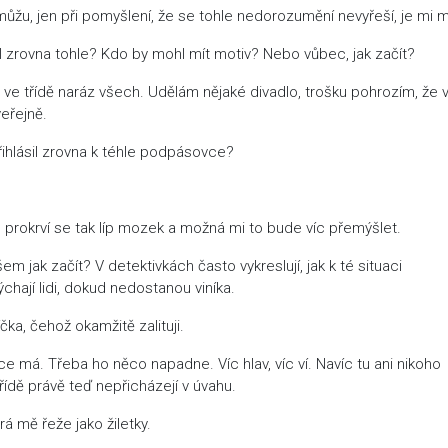
žu, jen při pomyšlení, že se tohle nedorozumění nevyřeší, je mi m
l zrovna tohle? Kdo by mohl mít motiv? Nebo vůbec, jak začít?
 ve třídě naráz všech. Udělám nějaké divadlo, trošku pohrozím, že v
eřejně.
řihlásil zrovna k téhle podpásovce?
y, prokrví se tak líp mozek a možná mi to bude víc přemýšlet.
em jak začít? V detektivkách často vykreslují, jak k té situaci
hají lidi, dokud nedostanou viníka.
ka, čehož okamžitě zalituji.
ce má. Třeba ho něco napadne. Víc hlav, víc ví. Navíc tu ani nikoho
řídě právě teď nepřicházejí v úvahu.
rá mě řeže jako žiletky.