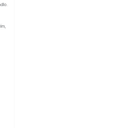
dlo.
ím,