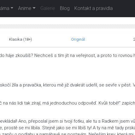
árna
Anime
Galerie
Blog
Kontakt a pravidla
Klasika (18+)
Originál
 do háje zkoušíš? Nechceš s tím jít na veřejnost, a proto to rovnou 
očí žíla a pravačka, kterou mě již dvakrát udeřil, se sevře v pěst. 
č na nás lidi tak zírají, má jednoduchou odpověď. Kvůli tobě!” zapíc
vkládal! Ano, přeposlal jsem si tvojí fotku, ale tu s Radkem jsem 
prostě se mi líbila. Stejně jako se mi líbíš ty! A ty na mě tady prsk
e zapřu o podlahu a namáhavě se postavím. Neřeším krev, která mi