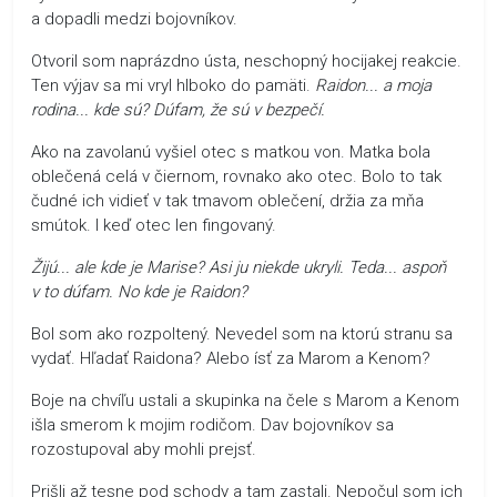
a dopadli medzi bojovníkov.
Otvoril som naprázdno ústa, neschopný hocijakej reakcie.
Ten výjav sa mi vryl hlboko do pamäti.
Raidon... a moja
rodina... kde sú? Dúfam, že sú v bezpečí.
Ako na zavolanú vyšiel otec s matkou von. Matka bola
oblečená celá v čiernom, rovnako ako otec. Bolo to tak
čudné ich vidieť v tak tmavom oblečení, držia za mňa
smútok. I keď otec len fingovaný.
Žijú... ale kde je Marise? Asi ju niekde ukryli. Teda... aspoň
v to dúfam. No kde je Raidon?
Bol som ako rozpoltený. Nevedel som na ktorú stranu sa
vydať. Hľadať Raidona? Alebo ísť za Marom a Kenom?
Boje na chvíľu ustali a skupinka na čele s Marom a Kenom
išla smerom k mojim rodičom. Dav bojovníkov sa
rozostupoval aby mohli prejsť.
Prišli až tesne pod schody a tam zastali. Nepočul som ich