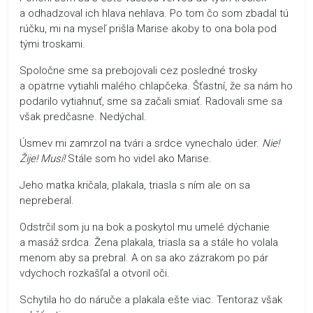
a odhadzoval ich hlava nehlava. Po tom čo som zbadal tú
rúčku, mi na myseľ prišla Marise akoby to ona bola pod
tými troskami.
Spoločne sme sa prebojovali cez posledné trosky
a opatrne vytiahli malého chlapčeka. Šťastní, že sa nám ho
podarilo vytiahnuť, sme sa začali smiať. Radovali sme sa
však predčasne. Nedýchal.
Úsmev mi zamrzol na tvári a srdce vynechalo úder.
Nie!
Žije! Musí!
Stále som ho videl ako Marise.
Jeho matka kričala, plakala, triasla s ním ale on sa
nepreberal.
Odstrčil som ju na bok a poskytol mu umelé dýchanie
a masáž srdca. Žena plakala, triasla sa a stále ho volala
menom aby sa prebral. A on sa ako zázrakom po pár
vdychoch rozkašľal a otvoril oči.
Schytila ho do náruče a plakala ešte viac. Tentoraz však