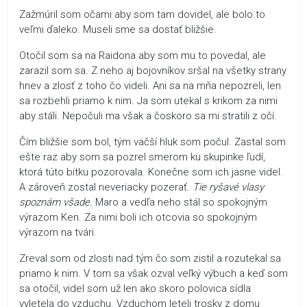
Zažmúril som očami aby som tam dovidel, ale bolo to
veľmi ďaleko. Museli sme sa dostať bližšie.
Otočil som sa na Raidona aby som mu to povedal, ale
zarazil som sa. Z neho aj bojovníkov sršal na všetky strany
hnev a zlosť z toho čo videli. Ani sa na mňa nepozreli, len
sa rozbehli priamo k nim. Ja som utekal s krikom za nimi
aby stáli. Nepočuli ma však a čoskoro sa mi stratili z očí.
Čím bližšie som bol, tým väčší hluk som počul. Zastal som
ešte raz aby som sa pozrel smerom ku skupinke ľudí,
ktorá túto bitku pozorovala. Konečne som ich jasne videl.
A zároveň zostal neveriacky pozerať.
Tie ryšavé vlasy
spoznám všade.
Maro a vedľa neho stál so spokojným
výrazom Ken. Za nimi boli ich otcovia so spokojným
výrazom na tvári.
Zreval som od zlosti nad tým čo som zistil a rozutekal sa
priamo k nim. V tom sa však ozval veľký výbuch a keď som
sa otočil, videl som už len ako skoro polovica sídla
vyletela do vzduchu. Vzduchom leteli trosky z domu