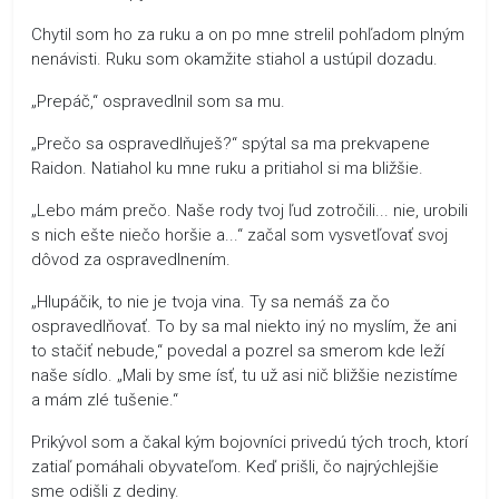
Chytil som ho za ruku a on po mne strelil pohľadom plným
nenávisti. Ruku som okamžite stiahol a ustúpil dozadu.
„Prepáč,“ ospravedlnil som sa mu.
„Prečo sa ospravedlňuješ?“ spýtal sa ma prekvapene
Raidon. Natiahol ku mne ruku a pritiahol si ma bližšie.
„Lebo mám prečo. Naše rody tvoj ľud zotročili... nie, urobili
s nich ešte niečo horšie a...“ začal som vysvetľovať svoj
dôvod za ospravedlnením.
„Hlupáčik, to nie je tvoja vina. Ty sa nemáš za čo
ospravedlňovať. To by sa mal niekto iný no myslím, že ani
to stačiť nebude,“ povedal a pozrel sa smerom kde leží
naše sídlo. „Mali by sme ísť, tu už asi nič bližšie nezistíme
a mám zlé tušenie.“
Prikývol som a čakal kým bojovníci privedú tých troch, ktorí
zatiaľ pomáhali obyvateľom. Keď prišli, čo najrýchlejšie
sme odišli z dediny.