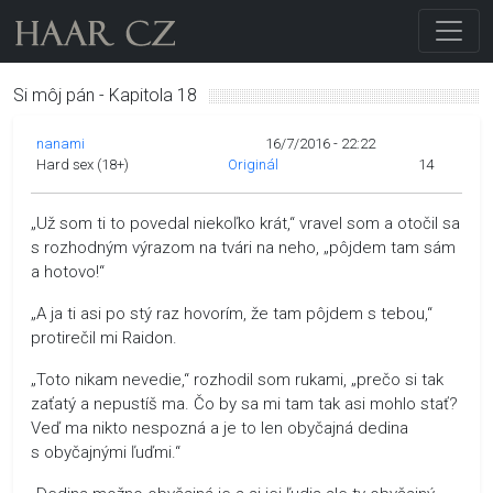
Si môj pán - Kapitola 18
nanami
16/7/2016 - 22:22
Hard sex (18+)
Originál
14
„Už som ti to povedal niekoľko krát,“ vravel som a otočil sa
s rozhodným výrazom na tvári na neho, „pôjdem tam sám
a hotovo!“
„A ja ti asi po stý raz hovorím, že tam pôjdem s tebou,“
protirečil mi Raidon.
„Toto nikam nevedie,“ rozhodil som rukami, „prečo si tak
zaťatý a nepustíš ma. Čo by sa mi tam tak asi mohlo stať?
Veď ma nikto nespozná a je to len obyčajná dedina
s obyčajnými ľuďmi.“