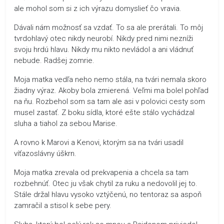
ale mohol som si z ich výrazu domyslieť čo vravia.
Dávali nám možnosť sa vzdať. To sa ale prerátali. To môj
tvrdohlavý otec nikdy neurobí. Nikdy pred nimi nezníži
svoju hrdú hlavu. Nikdy mu nikto nevládol a ani vládnuť
nebude. Radšej zomrie.
Moja matka vedľa neho nemo stála, na tvári nemala skoro
žiadny výraz. Akoby bola zmierená. Veľmi ma bolel pohľad
na ňu. Rozbehol som sa tam ale asi v polovici cesty som
musel zastať. Z boku sídla, ktoré ešte stálo vychádzal
sluha a tiahol za sebou Marise.
A rovno k Marovi a Kenovi, ktorým sa na tvári usadil
víťazoslávny úškrn.
Moja matka zrevala od prekvapenia a chcela sa tam
rozbehnúť. Otec ju však chytil za ruku a nedovolil jej to.
Stále držal hlavu vysoko vztýčenú, no tentoraz sa aspoň
zamračil a stisol k sebe pery.