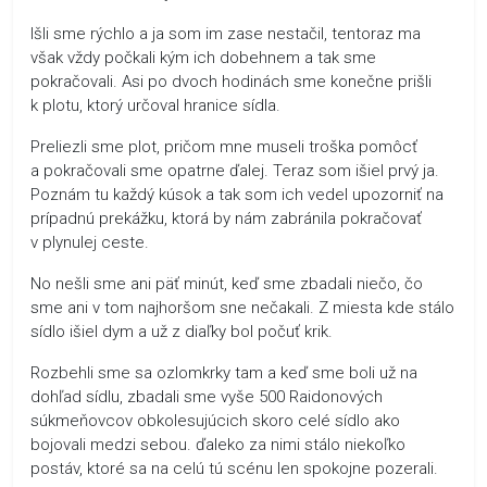
Išli sme rýchlo a ja som im zase nestačil, tentoraz ma
však vždy počkali kým ich dobehnem a tak sme
pokračovali. Asi po dvoch hodinách sme konečne prišli
k plotu, ktorý určoval hranice sídla.
Preliezli sme plot, pričom mne museli troška pomôcť
a pokračovali sme opatrne ďalej. Teraz som išiel prvý ja.
Poznám tu každý kúsok a tak som ich vedel upozorniť na
prípadnú prekážku, ktorá by nám zabránila pokračovať
v plynulej ceste.
No nešli sme ani päť minút, keď sme zbadali niečo, čo
sme ani v tom najhoršom sne nečakali. Z miesta kde stálo
sídlo išiel dym a už z diaľky bol počuť krik.
Rozbehli sme sa ozlomkrky tam a keď sme boli už na
dohľad sídlu, zbadali sme vyše 500 Raidonových
súkmeňovcov obkolesujúcich skoro celé sídlo ako
bojovali medzi sebou. ďaleko za nimi stálo niekoľko
postáv, ktoré sa na celú tú scénu len spokojne pozerali.