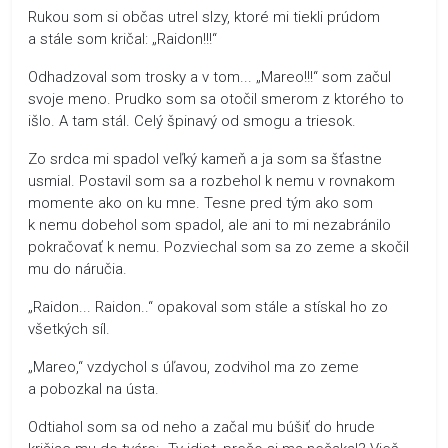
Rukou som si občas utrel slzy, ktoré mi tiekli prúdom
a stále som kričal: „Raidon!!!“
Odhadzoval som trosky a v tom... „Mareo!!!“ som začul
svoje meno. Prudko som sa otočil smerom z ktorého to
išlo. A tam stál. Celý špinavý od smogu a triesok.
Zo srdca mi spadol veľký kameň a ja som sa šťastne
usmial. Postavil som sa a rozbehol k nemu v rovnakom
momente ako on ku mne. Tesne pred tým ako som
k nemu dobehol som spadol, ale ani to mi nezabránilo
pokračovať k nemu. Pozviechal som sa zo zeme a skočil
mu do náručia.
„Raidon... Raidon..“ opakoval som stále a stískal ho zo
všetkých síl.
„Mareo,“ vzdychol s úľavou, zodvihol ma zo zeme
a pobozkal na ústa.
Odtiahol som sa od neho a začal mu búšiť do hrude