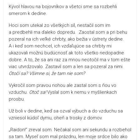
Kývol hlavou na bojovníkov a všetci sme sa rozbehli
smerom k dedine.
Hoci som utekal zo všetkých síl, nestačil som im
a predbehli ma ďaleko dopredu. Zaostal som a pri behu
pozeral na ich veľké chrbty, ako bežia v ústrety dedine.
A i keď som nechcel, ich vzďaľujúce sa chrbty mi
ukazovali možnú budúcnosť ak toto všetko nedopadne
dobre. A to, že sa ani raz za mnou neotočil ma v tom ešte
viac utvrdzovalo. Zastavil som a len sa pozeral za nimi.
Otočí sa? Všimne si, že tam nie som?
Vykročil som pravou nohou ale zastal som s ňou vo
vzduchu.
Otoč sa!
Vyslal som k nemu v myšlienkach
prosbu.
Už boli v dedine, keď sa ozval výbuch a do vzduchu sa
vzniesol kúdoľ dymu, oheň a trosky z domov.
„Raidon!“ zreval som. Nečakal som ani sekundu a rozbehol
sa tam. Myseľ som mal prázdnu, len moje srdce bilo ako