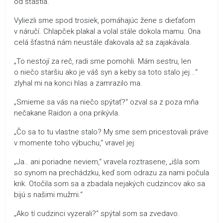
od šťastia.
Vyliezli sme spod trosiek, pomáhajúc žene s dieťaťom
v náručí. Chlapček plakal a volal stále dokola mamu. Ona
celá šťastná nám neustále ďakovala až sa zajakávala.
„To nestojí za reč, radi sme pomohli. Mám sestru, len
o niečo staršiu ako je váš syn a keby sa toto stalo jej...“
zlyhal mi na konci hlas a zamrazilo ma.
„Smieme sa vás na niečo spýtať?“ ozval sa z poza mňa
nečakane Raidon a ona prikývla.
„Čo sa to tu vlastne stalo? My sme sem pricestovali práve
v momente toho výbuchu,“ vravel jej.
„Ja.. ani poriadne neviem,“ vravela roztrasene, „išla som
so synom na prechádzku, keď som odrazu za nami počula
krik. Otočila som sa a zbadala nejakých cudzincov ako sa
bijú s našimi mužmi.“
„Ako tí cudzinci vyzerali?“ spýtal som sa zvedavo.