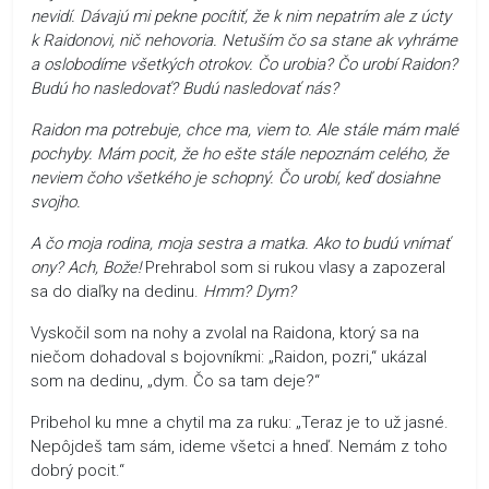
nevidí. Dávajú mi pekne pocítiť, že k nim nepatrím ale z úcty
k Raidonovi, nič nehovoria. Netuším čo sa stane ak vyhráme
a oslobodíme všetkých otrokov. Čo urobia? Čo urobí Raidon?
Budú ho nasledovať? Budú nasledovať nás?
Raidon ma potrebuje, chce ma, viem to. Ale stále mám malé
pochyby. Mám pocit, že ho ešte stále nepoznám celého, že
neviem čoho všetkého je schopný. Čo urobí, keď dosiahne
svojho.
A čo moja rodina, moja sestra a matka. Ako to budú vnímať
ony? Ach, Bože!
Prehrabol som si rukou vlasy a zapozeral
sa do diaľky na dedinu.
Hmm? Dym?
Vyskočil som na nohy a zvolal na Raidona, ktorý sa na
niečom dohadoval s bojovníkmi: „Raidon, pozri,“ ukázal
som na dedinu, „dym. Čo sa tam deje?“
Pribehol ku mne a chytil ma za ruku: „Teraz je to už jasné.
Nepôjdeš tam sám, ideme všetci a hneď. Nemám z toho
dobrý pocit.“