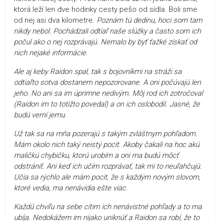
ktorá leží len dve hodinky cesty pešo od sídla. Boli sme
od nej asi dva kilometre.
Poznám tú dedinu, hoci som tam
nikdy nebol. Pochádzali odtiaľ naše slúžky a často som ich
počul ako o nej rozprávajú. Nemalo by byť ťažké získať od
nich nejaké informácie.
Ale aj keby Raidon spal, tak s bojovníkmi na stráži sa
odtiaľto sotva dostanem nepozorovane. A oni počúvajú len
jeho. No ani sa im úprimne nedivým. Môj rod ich zotročoval
(Raidon im to totižto povedal) a on ich oslobodil. Jasné, že
budú verní jemu.
Už tak sa na mňa pozerajú s takým zvláštnym pohľadom.
Mám okolo nich taký neistý pocit. Akoby čakali na hoc akú
maličkú chybičku, ktorú urobím a oni ma budú môcť
odstrániť. Ani keď ich učím rozprávať, tak mi to neuľahčujú.
Učia sa rýchlo ale mám pocit, že s každým novým slovom,
ktoré vedia, ma nenávidia ešte viac.
Každú chvíľu na sebe cítim ich nenávistné pohľady a to ma
ubíja. Nedokážem im nijako uniknúť a Raidon sa robí, že to