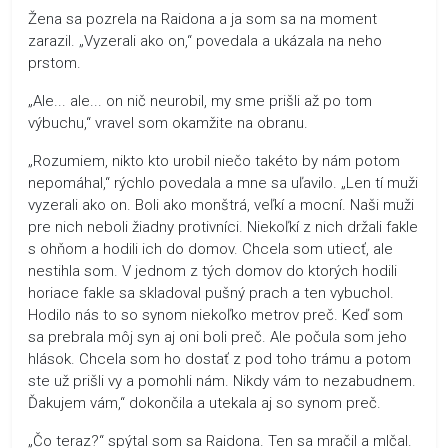
Žena sa pozrela na Raidona a ja som sa na moment
zarazil. „Vyzerali ako on,“ povedala a ukázala na neho
prstom.
„Ale... ale... on nič neurobil, my sme prišli až po tom
výbuchu,“ vravel som okamžite na obranu.
„Rozumiem, nikto kto urobil niečo takéto by nám potom
nepomáhal,“ rýchlo povedala a mne sa uľavilo. „Len tí muži
vyzerali ako on. Boli ako monštrá, veľkí a mocní. Naši muži
pre nich neboli žiadny protivníci. Niekoľkí z nich držali fakle
s ohňom a hodili ich do domov. Chcela som utiecť, ale
nestihla som. V jednom z tých domov do ktorých hodili
horiace fakle sa skladoval pušný prach a ten vybuchol.
Hodilo nás to so synom niekoľko metrov preč. Keď som
sa prebrala môj syn aj oni boli preč. Ale počula som jeho
hlások. Chcela som ho dostať z pod toho trámu a potom
ste už prišli vy a pomohli nám. Nikdy vám to nezabudnem.
Ďakujem vám,“ dokončila a utekala aj so synom preč.
„Čo teraz?“ spýtal som sa Raidona. Ten sa mračil a mlčal.