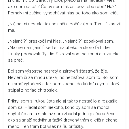
kričiac mu do tváre: „Ty idiot, prečo si ma nečakal? Vieš
ako som sa bál? Čo by som tak asi bez teba robil? Ha?“
Pomaly mi začínal vynechávať hlas od toho ako som kričal.
„Nič sa mi nestalo, tak nejanči a počúvaj ma. Tam...“ zarazil
ma.
„Nejanči?“ preskočil mi hlas. „Nejanči?“ zopakoval som.
„Ako nemám jančiť, keď si ma utiekol a skoro ťa tu tie
trosky pochovali. Ty idiot!“ zreval som na konci a rozutekal
sa preč.
Bol som výsostne nasratý a zároveň šťastný, že žije.
Neviem či za mnou utekal, no nezisťoval som to. Bol som
na smrť vytočený a tak som vbehol do kúdoľu dymu, ktorý
stúpal z horiacich trosiek.
Prikryl som si rukou ústa ale aj tak to nestačilo a rozkašlal
som sa. Hľadal som niekoho, koho by som sa mohol
spýtať čo sa tu stalo až som zbadal jednu plačúcu ženu
ako sa snaží nadvihnúť ťažký drevený trám a kričí niekoho
meno. Ten trám bol však na ňu priťažký.