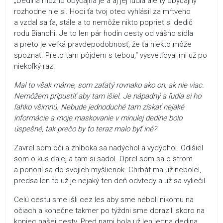
„Dedina možno obyčajná je a aj jej ľudia ale ty obyčajný
rozhodne nie si. Hoci ťa tvoj otec vyhlásil za mŕtveho
a vzdal sa ťa, stále a to nemôže nikto poprieť si dedič
rodu Bianchi. Je to len pár hodín cesty od vášho sídla
a preto je veľká pravdepodobnosť, že ťa niekto môže
spoznať. Preto tam pôjdem s tebou,“ vysvetľoval mi už po
niekoľký raz.
Mal to však márne, som zaťatý rovnako ako on, ak nie viac.
Nemôžem pripustiť aby tam išiel. Je nápadný a ľudia si ho
ľahko všimnú. Nebude jednoduché tam získať nejaké
informácie a moje maskovanie v minulej dedine bolo
úspešné, tak prečo by to teraz malo byť iné?
Zavrel som oči a zhlboka sa nadýchol a vydýchol. Odišiel
som o kus ďalej a tam si sadol. Oprel som sa o strom
a ponoril sa do svojich myšlienok. Chrbát ma už nebolel,
predsa len to už je nejaký ten deň odvtedy a už sa vyliečil.
Celú cestu sme išli cez les aby sme neboli nikomu na
očiach a konečne takmer po týždni sme dorazili skoro na
koniec našej cesty. Pred nami bola už len jedna dedina,