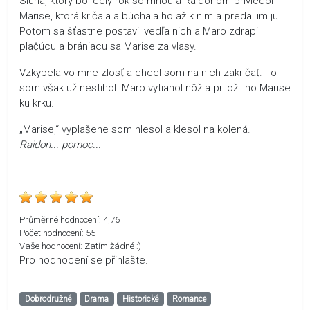
Sluha, ktorý bol celý rok so mnou a Raidonom priviedol
Marise, ktorá kričala a búchala ho až k nim a predal im ju.
Potom sa šťastne postavil vedľa nich a Maro zdrapil
plačúcu a brániacu sa Marise za vlasy.
Vzkypela vo mne zlosť a chcel som na nich zakričať. To
som však už nestihol. Maro vytiahol nôž a priložil ho Marise
ku krku.
„Marise,“ vyplašene som hlesol a klesol na kolená.
Raidon... pomoc...
Průměrné hodnocení:
4,76
Počet hodnocení:
55
Vaše hodnocení:
Zatím žádné :)
Pro hodnocení se přihlašte.
Dobrodružné
Drama
Historické
Romance