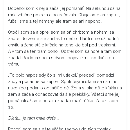
Dobehol som k nej a začal jej pomáhať. Na sekundu sa na
mňa vďačne pozrela a pokračovala. Obaja sme sa zapreli,
fučali sme z tej námahy, ale trám sa ani nepohol.
Otočil som sa a oprel som sa oň chrbtom a nohami sa
zaprel do zeme ale ani tak to nešlo. Tlačili sme už hodnú
chvíľu a žena stále kričala na toho kto bol pod troskami.
A v tom sa ten trám pohol. Obzrel som sa hore a tam som
zbadal Raidona spolu s dvomi bojovníkmi ako tlačia do
trámu.
„To bolo naposledy čo si mi utiekol,“ precedil pomedzi
zuby a poriadne sa zaprel. Spoločnými silami sa nám ho
nakoniec podarilo odtlačiť preč. Žena si okamžite kľakla na
zem a začala odhadzovať ďalšie prekážky. Všetci sme jej
pomáhali až sme odrazu zbadali malú rúčku. Zarazil som
sa.
Dieťa... je tam malé dieťa...
Ponoril som sa s ešte väčšou vervou do tých trosiek