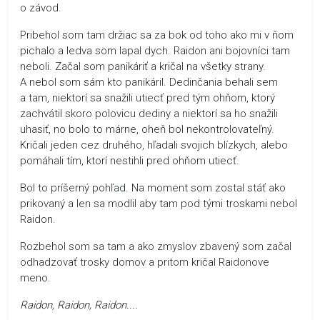
o závod.
Pribehol som tam držiac sa za bok od toho ako mi v ňom
pichalo a ledva som lapal dych. Raidon ani bojovníci tam
neboli. Začal som panikáriť a kričal na všetky strany.
A nebol som sám kto panikáril. Dedinčania behali sem
a tam, niektorí sa snažili utiecť pred tým ohňom, ktorý
zachvátil skoro polovicu dediny a niektorí sa ho snažili
uhasiť, no bolo to márne, oheň bol nekontrolovateľný.
Kričali jeden cez druhého, hľadali svojich blízkych, alebo
pomáhali tím, ktorí nestihli pred ohňom utiecť.
Bol to príšerný pohľad. Na moment som zostal stáť ako
prikovaný a len sa modlil aby tam pod tými troskami nebol
Raidon.
Rozbehol som sa tam a ako zmyslov zbavený som začal
odhadzovať trosky domov a pritom kričal Raidonove
meno.
Raidon, Raidon, Raidon....