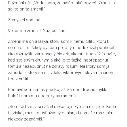
Prižmúril oči. „Vedel som, že niečo také povieš. Zmenil si
sa, to on ťa zmenil.“
Zamyslel som sa.
Viktor ma zmenil? Nuž, asi áno.
Zmenil ma on a láska, ktorú som k nemu cítil....ktorú k
nemu cítim. Nikdy by som pred tým nedokázal pochopiť,
ako rozmýšľa zamilovaný človek, ako si treba vážiť chvíle,
keď ste s tým druhým a aké je to ťažké, neprepadnúť
tomu a nezabudnúť na zdravý rozum. Na ktorý som ja
zabudol a ktorý sa mi, vďaka Viktorovým slovám a činom,
teraz vrátil.
Postavil som sa tak prudko, až Samom trochu myklo.
Položil som mu obe ruky na ramená.
„Som rád, že si si našiel niekoho, s kým sa milujete. Keď si
ťa získal, musí to byť úžasný chalan, dúfam, že ma s ním
niekedy zoznámiš.“