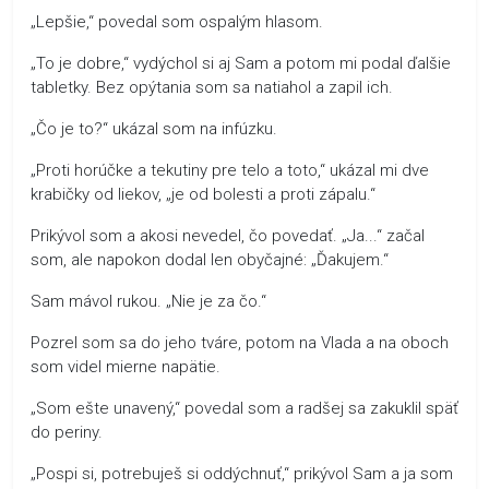
„Lepšie,“ povedal som ospalým hlasom.
„To je dobre,“ vydýchol si aj Sam a potom mi podal ďalšie
tabletky. Bez opýtania som sa natiahol a zapil ich.
„Čo je to?“ ukázal som na infúzku.
„Proti horúčke a tekutiny pre telo a toto,“ ukázal mi dve
krabičky od liekov, „je od bolesti a proti zápalu.“
Prikývol som a akosi nevedel, čo povedať. „Ja...“ začal
som, ale napokon dodal len obyčajné: „Ďakujem.“
Sam mávol rukou. „Nie je za čo.“
Pozrel som sa do jeho tváre, potom na Vlada a na oboch
som videl mierne napätie.
„Som ešte unavený,“ povedal som a radšej sa zakuklil späť
do periny.
„Pospi si, potrebuješ si oddýchnuť,“ prikývol Sam a ja som