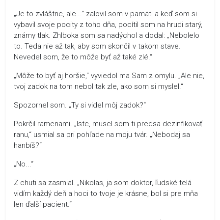
„Je to zvláštne, ale...“ zalovil som v pamäti a keď som si
vybavil svoje pocity z toho dňa, pocítil som na hrudi starý,
známy tlak. Zhlboka som sa nadýchol a dodal: „Nebolelo
to. Teda nie až tak, aby som skončil v takom stave.
Nevedel som, že to môže byť až také zlé.“
„Môže to byť aj horšie,“ vyviedol ma Sam z omylu. „Ale nie,
tvoj zadok na tom nebol tak zle, ako som si myslel.“
Spozornel som. „Ty si videl môj zadok?“
Pokrčil ramenami. „Iste, musel som ti predsa dezinfikovať
ranu,“ usmial sa pri pohľade na moju tvár. „Nebodaj sa
hanbíš?“
„No...“
Z chuti sa zasmial. „Nikolas, ja som doktor, ľudské telá
vidím každý deň a hoci to tvoje je krásne, bol si pre mňa
len ďalší pacient.“