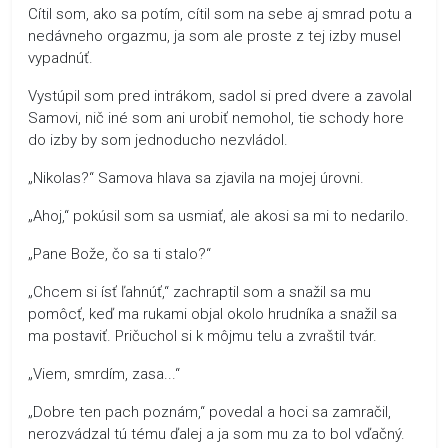
Cítil som, ako sa potím, cítil som na sebe aj smrad potu a
nedávneho orgazmu, ja som ale proste z tej izby musel
vypadnúť.
Vystúpil som pred intrákom, sadol si pred dvere a zavolal
Samovi, nič iné som ani urobiť nemohol, tie schody hore
do izby by som jednoducho nezvládol.
„Nikolas?“ Samova hlava sa zjavila na mojej úrovni.
„Ahoj,“ pokúsil som sa usmiať, ale akosi sa mi to nedarilo.
„Pane Bože, čo sa ti stalo?“
„Chcem si ísť ľahnúť,“ zachraptil som a snažil sa mu
pomôcť, keď ma rukami objal okolo hrudníka a snažil sa
ma postaviť. Pričuchol si k môjmu telu a zvraštil tvár.
„Viem, smrdím, zasa...“
„Dobre ten pach poznám,“ povedal a hoci sa zamračil,
nerozvádzal tú tému ďalej a ja som mu za to bol vďačný.