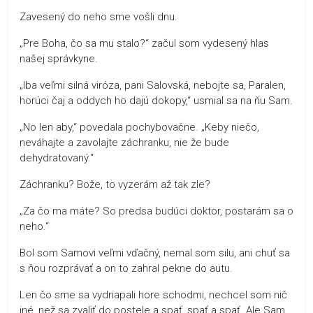
Zavesený do neho sme vošli dnu.
„Pre Boha, čo sa mu stalo?“ začul som vydesený hlas
našej správkyne.
„Iba veľmi silná viróza, pani Salovská, nebojte sa, Paralen,
horúci čaj a oddych ho dajú dokopy,“ usmial sa na ňu Sam.
„No len aby,“ povedala pochybovačne. „Keby niečo,
neváhajte a zavolajte záchranku, nie že bude
dehydratovaný.“
Záchranku? Bože, to vyzerám až tak zle?
„Za čo ma máte? So predsa budúci doktor, postarám sa o
neho.“
Bol som Samovi veľmi vďačný, nemal som silu, ani chuť sa
s ňou rozprávať a on to zahral pekne do autu.
Len čo sme sa vydriapali hore schodmi, nechcel som nič
iné, než sa zvaliť do postele a spať, spať a spať. Ale Sam