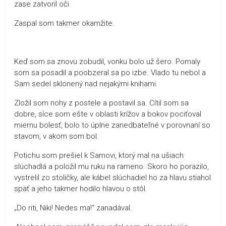
zase zatvoril oči.
Zaspal som takmer okamžite.
Keď som sa znovu zobudil, vonku bolo už šero. Pomaly
som sa posadil a poobzeral sa po izbe. Vlado tu nebol a
Sam sedel sklonený nad nejakými knihami.
Zložil som nohy z postele a postavil sa. Cítil som sa
dobre, síce som ešte v oblasti krížov a bokov pociťoval
miernu bolesť, bolo to úplne zanedbateľné v porovnaní so
stavom, v akom som bol.
Potichu som prešiel k Samovi, ktorý mal na ušiach
slúchadlá a položil mu ruku na rameno. Skoro ho porazilo,
vystrelil zo stoličky, ale kábel slúchadiel ho za hlavu stiahol
späť a jeho takmer hodilo hlavou o stôl.
„Do riti, Niki! Nedes ma!“ zanadával.