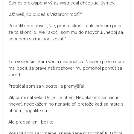
Samov prekvapený výraz vystriedal chápajúci úsmev.
„Už vieš, čo budeš s Viktorom robiť?“
Pokrútil som hlavu. „Nie, proste akosi..stále nemám pocit,
že to skončilo. Ale,“ skočil som mu do nádychu, „neboj sa,
nebudem sa mu podlizovať.“
Ten večer šiel Sam von a nevracal sa. Neviem prečo som
mal pocit, že práve náš rozhovor mu pomohol pohnúť sa
vpred.
Pretáčal som sa v posteli a premýšľal.
Viktor mi dal veľa. On je...je oheň. Nedokážem sa naňho
hnevať, nedokážem ho nenávidieť, pretože keď sa hráte s
ohňom, popálite sa.
Ale predsa len...bolí to.
Posadil som sa v márnej snahe zase rozdýchať tú ťažobu