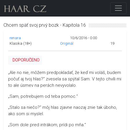
Chcem späť svoj prvý bozk - Kapitola 16
renara
10/6/2016 - 0:00
Klasika (18+)
Originál
19
DOPORUČENO
„Ale no nie, môžem predpokladať, že keď mi voláš, budem
počuť aj tvoj hlas?“ zvesela sa spýtal Sam. V tejto chvíli mi
to ale úsmev na perách nevyvolalo.
„Sam, potrebujem od teba pomoc.“
„Stalo sa niečo?“ môj hlas zjavne naozaj znie tak úboho,
ako som si myslel.
„Som dole pred intrákom, prídi po mňa.“