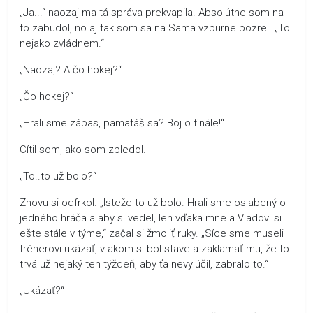
„Ja...“ naozaj ma tá správa prekvapila. Absolútne som na
to zabudol, no aj tak som sa na Sama vzpurne pozrel. „To
nejako zvládnem.“
„Naozaj? A čo hokej?“
„Čo hokej?“
„Hrali sme zápas, pamätáš sa? Boj o finále!“
Cítil som, ako som zbledol.
„To..to už bolo?“
Znovu si odfrkol. „Isteže to už bolo. Hrali sme oslabený o
jedného hráča a aby si vedel, len vďaka mne a Vladovi si
ešte stále v týme,“ začal si žmoliť ruky. „Síce sme museli
trénerovi ukázať, v akom si bol stave a zaklamať mu, že to
trvá už nejaký ten týždeň, aby ťa nevylúčil, zabralo to.“
„Ukázať?“