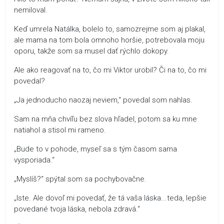
nemiloval.
Keď umrela Natálka, bolelo to, samozrejme som aj plakal,
ale mama na tom bola omnoho horšie, potrebovala moju
oporu, takže som sa musel dať rýchlo dokopy.
Ale ako reagovať na to, čo mi Viktor urobil? Či na to, čo mi
povedal?
„Ja jednoducho naozaj neviem,“ povedal som nahlas.
Sam na mňa chvíľu bez slova hľadel, potom sa ku mne
natiahol a stisol mi rameno.
„Bude to v pohode, myseľ sa s tým časom sama
vysporiada.“
„Myslíš?“ spýtal som sa pochybovačne.
„Iste. Ale dovoľ mi povedať, že tá vaša láska...teda, lepšie
povedané tvoja láska, nebola zdravá.“