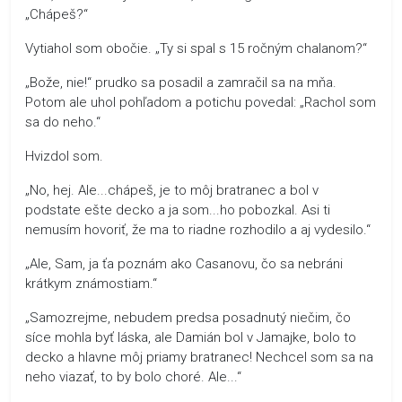
„Chápeš?“
Vytiahol som obočie. „Ty si spal s 15 ročným chalanom?“
„Bože, nie!“ prudko sa posadil a zamračil sa na mňa.
Potom ale uhol pohľadom a potichu povedal: „Rachol som
sa do neho.“
Hvizdol som.
„No, hej. Ale...chápeš, je to môj bratranec a bol v
podstate ešte decko a ja som...ho pobozkal. Asi ti
nemusím hovoriť, že ma to riadne rozhodilo a aj vydesilo.“
„Ale, Sam, ja ťa poznám ako Casanovu, čo sa nebráni
krátkym známostiam.“
„Samozrejme, nebudem predsa posadnutý niečim, čo
síce mohla byť láska, ale Damián bol v Jamajke, bolo to
decko a hlavne môj priamy bratranec! Nechcel som sa na
neho viazať, to by bolo choré. Ale...“