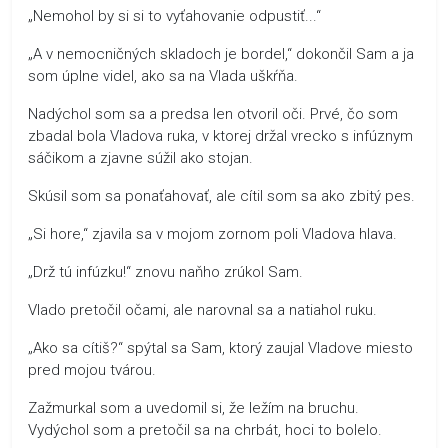
„Nemohol by si si to vyťahovanie odpustiť...“
„A v nemocničných skladoch je bordel,“ dokončil Sam a ja
som úplne videl, ako sa na Vlada uškŕňa.
Nadýchol som sa a predsa len otvoril oči. Prvé, čo som
zbadal bola Vladova ruka, v ktorej držal vrecko s infúznym
sáčikom a zjavne súžil ako stojan.
Skúsil som sa ponaťahovať, ale cítil som sa ako zbitý pes.
„Si hore,“ zjavila sa v mojom zornom poli Vladova hlava.
„Drž tú infúzku!“ znovu naňho zrúkol Sam.
Vlado pretočil očami, ale narovnal sa a natiahol ruku.
„Ako sa cítiš?“ spýtal sa Sam, ktorý zaujal Vladove miesto
pred mojou tvárou.
Zažmurkal som a uvedomil si, že ležím na bruchu.
Vydýchol som a pretočil sa na chrbát, hoci to bolelo.