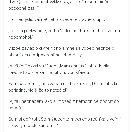
divoký, nie je to neobvyklý stav, aj ja sám som niečo
podobné zažil.“
„To nemyslíš vážne!“ jeho zdesenie zjavne stúplo.
„Iba ma prekvapuje, že ho Viktor nechal samého a že mu
nepomohol.“
V izbe zavládlo divné ticho a mne sa vôbec nechcelo
otvoriť oči a odpovedať na ich otázky.
„Vieš čo,“ ozval sa Vlado. „Mám chuť ísť toho debila
navštíviť so žiletkami a citrónovou šťavou.“
Sam sa zasmial, no vzápätí naňho zrúkol. „Drž tú infúzku
poriadne, vidíš, že to netečie!“
„Aj tak nechápem, ako si môžeš z nemocnice zobrať čo
chceš.“
Sam si odfrkol. „Som študentom tretieho ročníka a veľmi
šikovným praktikantom...“