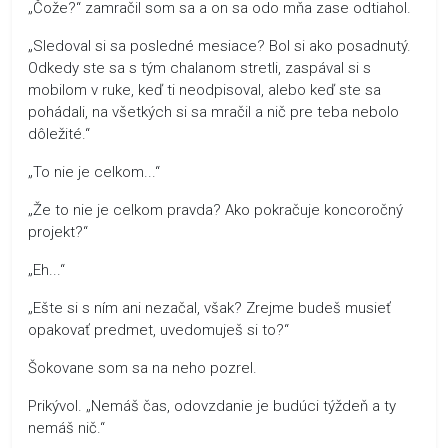
„Čože?“ zamračil som sa a on sa odo mňa zase odtiahol.
„Sledoval si sa posledné mesiace? Bol si ako posadnutý.
Odkedy ste sa s tým chalanom stretli, zaspával si s
mobilom v ruke, keď ti neodpisoval, alebo keď ste sa
pohádali, na všetkých si sa mračil a nič pre teba nebolo
dôležité.“
„To nie je celkom...“
„Že to nie je celkom pravda? Ako pokračuje koncoročný
projekt?“
„Eh...“
„Ešte si s ním ani nezačal, však? Zrejme budeš musieť
opakovať predmet, uvedomuješ si to?“
Šokovane som sa na neho pozrel.
Prikývol. „Nemáš čas, odovzdanie je budúci týždeň a ty
nemáš nič.“