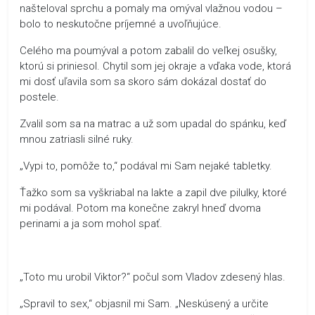
našteloval sprchu a pomaly ma omýval vlažnou vodou –
bolo to neskutočne príjemné a uvoľňujúce.
Celého ma poumýval a potom zabalil do veľkej osušky,
ktorú si priniesol. Chytil som jej okraje a vďaka vode, ktorá
mi dosť uľavila som sa skoro sám dokázal dostať do
postele.
Zvalil som sa na matrac a už som upadal do spánku, keď
mnou zatriasli silné ruky.
„Vypi to, pomôže to,“ podával mi Sam nejaké tabletky.
Ťažko som sa vyškriabal na lakte a zapil dve pilulky, ktoré
mi podával. Potom ma konečne zakryl hneď dvoma
perinami a ja som mohol spať.
„Toto mu urobil Viktor?“ počul som Vladov zdesený hlas.
„Spravil to sex,“ objasnil mi Sam. „Neskúsený a určite