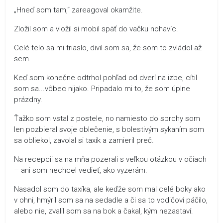
„Hneď som tam,“ zareagoval okamžite.
Zložil som a vložil si mobil späť do vačku nohavíc.
Celé telo sa mi triaslo, divil som sa, že som to zvládol až
sem.
Keď som konečne odtrhol pohľad od dverí na izbe, cítil
som sa...vôbec nijako. Pripadalo mi to, že som úplne
prázdny.
Ťažko som vstal z postele, no namiesto do sprchy som
len pozbieral svoje oblečenie, s bolestivým sykaním som
sa obliekol, zavolal si taxík a zamieril preč.
Na recepcii sa na mňa pozerali s veľkou otázkou v očiach
– ani som nechcel vedieť, ako vyzerám.
Nasadol som do taxíka, ale keďže som mal celé boky ako
v ohni, hmýril som sa na sedadle a či sa to vodičovi páčilo,
alebo nie, zvalil som sa na bok a čakal, kým nezastaví.