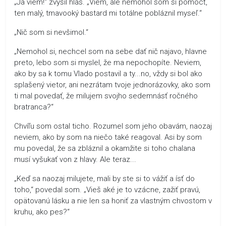
„Ja viem!“ zvýšil hlas. „Viem, ale nemohol som si pomôcť,
ten malý, tmavooký bastard mi totálne pobláznil myseľ.“
„Nič som si nevšimol.“
„Nemohol si, nechcel som na sebe dať nič najavo, hlavne
preto, lebo som si myslel, že ma nepochopíte. Neviem,
ako by sa k tomu Vlado postavil a ty...no, vždy si bol ako
splašený vietor, ani nezrátam tvoje jednorázovky, ako som
ti mal povedať, že milujem svojho sedemnásť ročného
bratranca?“
Chvíľu som ostal ticho. Rozumel som jeho obavám, naozaj
neviem, ako by som na niečo také reagoval. Asi by som
mu povedal, že sa zbláznil a okamžite si toho chalana
musí vyšukať von z hlavy. Ale teraz...
„Keď sa naozaj milujete, mali by ste si to vážiť a ísť do
toho,“ povedal som. „Vieš aké je to vzácne, zažiť pravú,
opätovanú lásku a nie len sa honiť za vlastným chvostom v
kruhu, ako pes?“