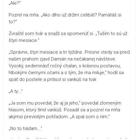
„Ale?“
Pozrel na mňa. „Ako dlho už držím celibát? Pamätáš si
to?“
Zvraštil som tvár a snažil sa spomenúť si. „Tuším to sú už
štyri mesiace.“
„Správne, štyri mesiace a tri týždne. Presne vtedy sa pred
našim prahom zjavil Damián na nečakanej návšteve.
Vysoký, sedemnásť ročný chalan, s krásnou postavou,
hlbokými čiernymi očami a s tým, že ma miluje,“ hodil sa
späť do postele a pritisol si vankúš na tvár.
„A ty...“
„Ja som mu povedal, že aj ja jeho,“ povedal zlomeným
hlasom, ktorý tlmil vankúš. Posadil sa a pozrel na mňa
akýmsi previnilým pohľadom. „A spal som s ním.“
„No to hádam...“