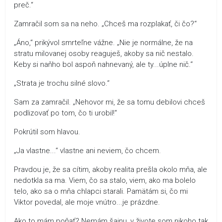
preč.“
Zamračil som sa na neho. „Chceš ma rozplakať, či čo?“
„Áno,“ prikývol smrteľne vážne. „Nie je normálne, že na
stratu milovanej osoby reaguješ, akoby sa nič nestalo.
Keby si naňho bol aspoň nahnevaný, ale ty...úplne nič.“
„Strata je trochu silné slovo.“
Sam za zamračil. „Nehovor mi, že sa tomu debilovi chceš
podlizovať po tom, čo ti urobil!“
Pokrútil som hlavou.
„Ja vlastne...“ vlastne ani neviem, čo chcem.
Pravdou je, že sa cítim, akoby realita prešla okolo mňa, ale
nedotkla sa ma. Viem, čo sa stalo, viem, ako ma bolelo
telo, ako sa o mňa chlapci starali. Pamätám si, čo mi
Viktor povedal, ale moje vnútro...je prázdne.
Ako to mám poňať? Nemám šajnu, v živote som nikoho tak