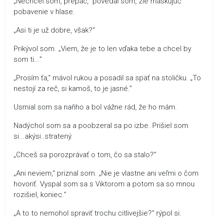
„Nechcel som, prepáč,“ povedal som, zle maskujúc
pobavenie v hlase.
„Asi ti je už dobre, však?“
Prikývol som. „Viem, že je to len vďaka tebe a chcel by
som ti...“
„Prosím ťa,“ mávol rukou a posadil sa späť na stoličku. „To
nestojí za reč, si kamoš, to je jasné.“
Usmial som sa naňho a bol vážne rád, že ho mám.
Nadýchol som sa a poobzeral sa po izbe. Prišiel som
si...akýsi..stratený.
„Chceš sa porozprávať o tom, čo sa stalo?“
„Ani neviem,“ priznal som. „Nie je vlastne ani veľmi o čom
hovoriť. Vyspal som sa s Viktorom a potom sa so mnou
rozišiel, koniec.“
„A to to nemohol spraviť trochu citlivejšie?“ rýpol si.