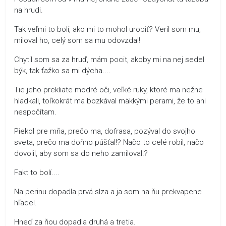
na hrudi.
Tak veľmi to bolí, ako mi to mohol urobiť? Veril som mu,
miloval ho, celý som sa mu odovzdal!
Chytil som sa za hruď, mám pocit, akoby mi na nej sedel
býk, tak ťažko sa mi dýcha....
Tie jeho prekliate modré oči, veľké ruky, ktoré ma nežne
hladkali, toľkokrát ma bozkával mäkkými perami, že to ani
nespočítam.
Piekol pre mňa, prečo ma, dofrasa, pozýval do svojho
sveta, prečo ma doňho púšťal!? Načo to celé robil, načo
dovolil, aby som sa do neho zamiloval!?
Fakt to bolí....
Na perinu dopadla prvá slza a ja som na ňu prekvapene
hľadel.
Hneď za ňou dopadla druhá a tretia.