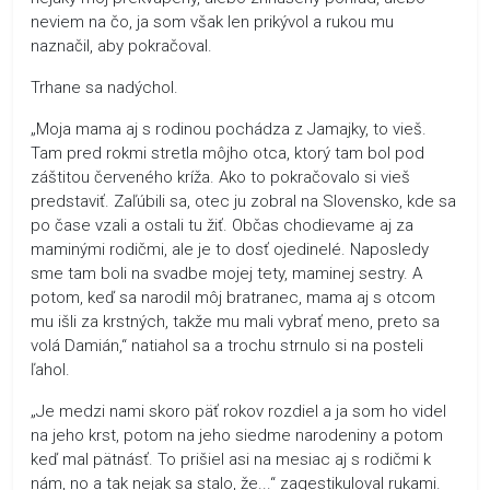
neviem na čo, ja som však len prikývol a rukou mu
naznačil, aby pokračoval.
Trhane sa nadýchol.
„Moja mama aj s rodinou pochádza z Jamajky, to vieš.
Tam pred rokmi stretla môjho otca, ktorý tam bol pod
záštitou červeného kríža. Ako to pokračovalo si vieš
predstaviť. Zaľúbili sa, otec ju zobral na Slovensko, kde sa
po čase vzali a ostali tu žiť. Občas chodievame aj za
maminými rodičmi, ale je to dosť ojedinelé. Naposledy
sme tam boli na svadbe mojej tety, maminej sestry. A
potom, keď sa narodil môj bratranec, mama aj s otcom
mu išli za krstných, takže mu mali vybrať meno, preto sa
volá Damián,“ natiahol sa a trochu strnulo si na posteli
ľahol.
„Je medzi nami skoro päť rokov rozdiel a ja som ho videl
na jeho krst, potom na jeho siedme narodeniny a potom
keď mal pätnásť. To prišiel asi na mesiac aj s rodičmi k
nám, no a tak nejak sa stalo, že...“ zagestikuloval rukami.