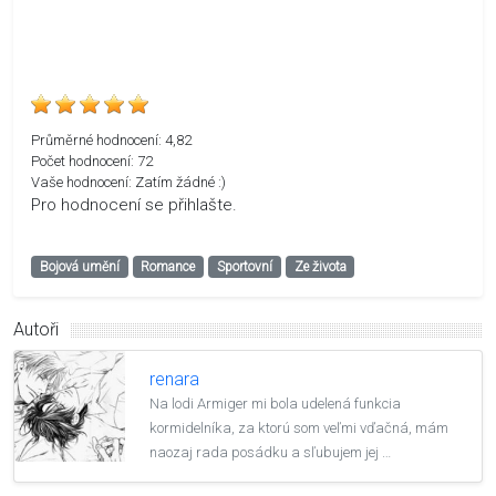
Průměrné hodnocení:
4,82
Počet hodnocení:
72
Vaše hodnocení:
Zatím žádné :)
Pro hodnocení se přihlašte.
Bojová umění
Romance
Sportovní
Ze života
Autoři
renara
Na lodi Armiger mi bola udelená funkcia
kormidelníka, za ktorú som veľmi vďačná, mám
naozaj rada posádku a sľubujem jej …