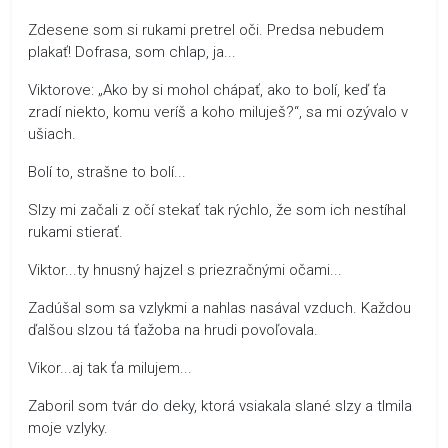
Zdesene som si rukami pretrel oči. Predsa nebudem
plakať! Dofrasa, som chlap, ja...
Viktorove: „Ako by si mohol chápať, ako to bolí, keď ťa
zradí niekto, komu veríš a koho miluješ?“, sa mi ozývalo v
ušiach.
Bolí to, strašne to bolí...
Slzy mi začali z očí stekať tak rýchlo, že som ich nestíhal
rukami stierať.
Viktor...ty hnusný hajzel s priezračnými očami...
Zadúšal som sa vzlykmi a nahlas nasával vzduch. Každou
ďalšou slzou tá ťažoba na hrudi povoľovala.
Vikor...aj tak ťa milujem...
Zaboril som tvár do deky, ktorá vsiakala slané slzy a tlmila
moje vzlyky.