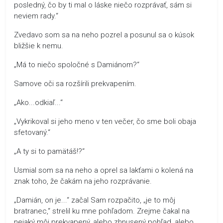
posledný, čo by ti mal o láske niečo rozprávať, sám si
neviem rady.“
Zvedavo som sa na neho pozrel a posunul sa o kúsok
bližšie k nemu.
„Má to niečo spoločné s Damiánom?“
Samove oči sa rozšírili prekvapením.
„Ako...odkiaľ...“
„Vykrikoval si jeho meno v ten večer, čo sme boli obaja
sfetovaný.“
„A ty si to pamätáš!?“
Usmial som sa na neho a oprel sa lakťami o kolená na
znak toho, že čakám na jeho rozprávanie.
„Damián, on je...“ začal Sam rozpačito, „je to môj
bratranec,“ strelil ku mne pohľadom. Zrejme čakal na
nejaký môj prekvapený, alebo zhnusený pohľad, alebo