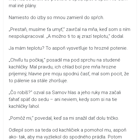
mal iné plány.
Namiesto do izby so mnou zamieril do spŕch.
„Prestaň, musíme ťa umyť,“ zavrčal na mňa, keď som s ním
nespolupracoval. „A možno ti to aj zrazí teplotu,“ dodal.
Ja mám teplotu? To aspoň vysvetľuje to hrozné potenie.
„Chvíľu tu počkaj,“ posadil ma pod sprchu na studené
kachličky. Mal pravdu, ich chlad bol pre mňa hrozne
príjemný, hlavne pre moju spodnú časť, mal som pocit, že
to pálenie sa stále zhoršuje.
„Čo robíš?“ ozval sa Samov hlas a jeho ruky ma začali
ťahať späť do sedu – ani neviem, kedy som si na tie
kachličky ľahol.
„Pomôž mi,“ povedal, keď sa mi snažil dať dolu tričko.
Odlepil som sa teda od kachličiek a pomohol mu, aspoň
ako- tak, aby ma vyzliekol do spodného prádla. Potom