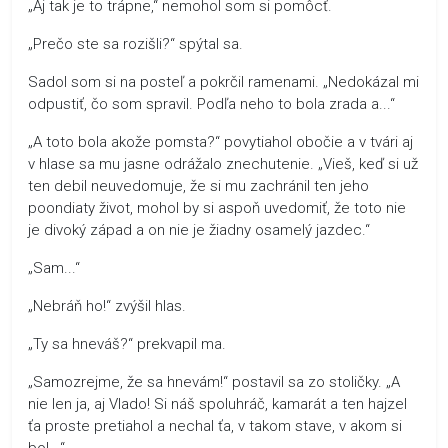
„Aj tak je to trápne,“ nemohol som si pomôcť.
„Prečo ste sa rozišli?“ spýtal sa.
Sadol som si na posteľ a pokrčil ramenami. „Nedokázal mi
odpustiť, čo som spravil. Podľa neho to bola zrada a...“
„A toto bola akože pomsta?“ povytiahol obočie a v tvári aj
v hlase sa mu jasne odrážalo znechutenie. „Vieš, keď si už
ten debil neuvedomuje, že si mu zachránil ten jeho
poondiaty život, mohol by si aspoň uvedomiť, že toto nie
je divoký západ a on nie je žiadny osamelý jazdec.“
„Sam...“
„Nebráň ho!“ zvýšil hlas.
„Ty sa hneváš?“ prekvapil ma.
„Samozrejme, že sa hnevám!“ postavil sa zo stoličky. „A
nie len ja, aj Vlado! Si náš spoluhráč, kamarát a ten hajzel
ťa proste pretiahol a nechal ťa, v takom stave, v akom si
bol...“