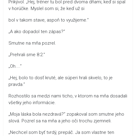
Prikývol. „Hej, tréner tu bol pred dvoma dňami, keď si spal
v horúčke. Myslel som si, že keď už si
bol v takom stave, aspoň to využijeme.“
„A ako dopadol ten zápas?“
Smutne na mňa pozrel.
„Prehrali sme 8:2.“
„Oh....“
„Hej, bolo to dosť kruté, ale súperi hrali skvelo, to je
pravda.“
Rozhostilo sa medzi nami ticho, v ktorom na mňa dosadali
všetky jeho informácie.
„Moja láska bola nezdravá?“ zopakoval som smutne jeho
slová. Pozrel sa na mňa a jeho oči trochu zjemneli.
„Nechcel som byť tvrdý, prepáč. Ja som vlastne ten