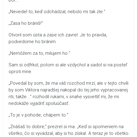
„Nevedel to, keď odchádzal, nebolo mi tak zle.“
„Zasa ho brániš!“
Otvoril som ústa a zase ich zavrel. Je to pravda,
podvedome ho bránim.
„Nemôžem za to, milujem ho.“
Sam si odfrkol, potom si ale vzdychol a sadol si na posteľ
oproti mne.
„Povedal by som, že ma váš rozchod mrzí, ale v tejto chvíli
by som Viktora najradšej nakopal do tej jeho vypracovanej
riti, takže...“ rozhodil rukami, v snahe vysvetliť mi, že mi
nedokáže vyjadriť spoluúčasť.
„To je v pohode, chápem to.“
„Znášaš to dobre,“ prezrel si ma. „Keď si spomeniem na
všetko, čo si vyvádzal, aby si ho získal. A teraz je to všetko