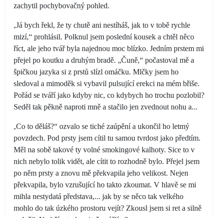
zachytil pochybovačný pohled.
„
Já bych řekl, že ty chutě ani nestíháš, jak to v tobě rychle
mizí,“ prohlásil. Polknul jsem poslední kousek a chtěl něco
říct, ale jeho tvář byla najednou moc blízko. Jedním prstem mi
přejel po koutku a druhým bradě. „Čuně,“ počastoval mě a
špičkou jazyka si z prstů slízl omáčku. Mlčky jsem ho
sledoval a mimoděk si vybavil pulsující erekci na mém břiše.
Pořád se tváří jako kdyby nic, co kdybych ho trochu pozlobil?
Seděl tak pěkně naproti mně a stačilo jen zvednout nohu a...
„
Co to děláš?“ ozvalo se tiché zaúpění a ukončil ho letmý
povzdech. Pod prsty jsem cítil tu samou tvrdost jako předtím.
Měl na sobě takové ty volné smokingové kalhoty. Sice to v
nich nebylo tolik vidět, ale cítit to rozhodně bylo. Přejel jsem
po něm prsty a znovu mě překvapila jeho velikost. Nejen
překvapila, bylo vzrušující ho takto zkoumat. V hlavě se mi
mihla nestydatá představa,... jak by se něco tak velkého
mohlo do tak úzkého prostoru vejít? Zkousl jsem si ret a silně