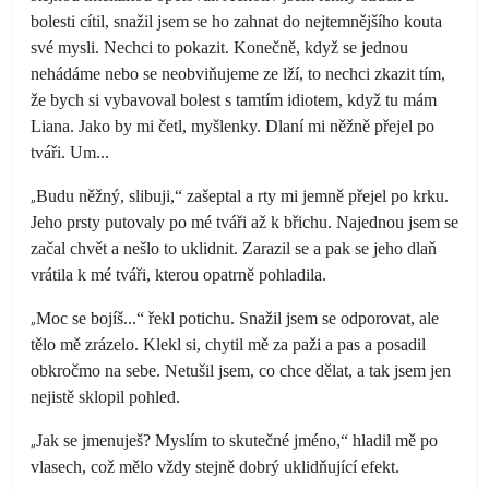
bolesti cítil, snažil jsem se ho zahnat do nejtemnějšího kouta
své mysli. Nechci to pokazit. Konečně, když se jednou
nehádáme nebo se neobviňujeme ze lží, to nechci zkazit tím,
že bych si vybavoval bolest s tamtím idiotem, když tu mám
Liana. Jako by mi četl, myšlenky. Dlaní mi něžně přejel po
tváři. Um...
„
Budu něžný, slibuji,“ zašeptal a rty mi jemně přejel po krku.
Jeho prsty putovaly po mé tváři až k břichu. Najednou jsem se
začal chvět a nešlo to uklidnit. Zarazil se a pak se jeho dlaň
vrátila k mé tváři, kterou opatrně pohladila.
„
Moc se bojíš...“ řekl potichu. Snažil jsem se odporovat, ale
tělo mě zrázelo. Klekl si, chytil mě za paži a pas a posadil
obkročmo na sebe. Netušil jsem, co chce dělat, a tak jsem jen
nejistě sklopil pohled.
„
Jak se jmenuješ? Myslím to skutečné jméno,“ hladil mě po
vlasech, což mělo vždy stejně dobrý uklidňující efekt.