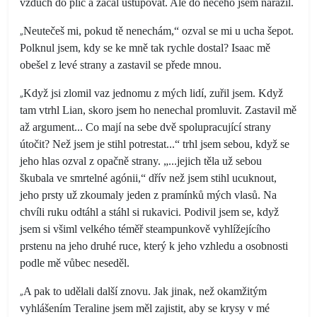
vzduch do plic a začal ustupovat. Ale do něčeho jsem narazil.
„
Neutečeš mi, pokud tě nenechám,“ ozval se mi u ucha šepot.
Polknul jsem, kdy se ke mně tak rychle dostal? Isaac mě
obešel z levé strany a zastavil se přede mnou.
„
Když jsi zlomil vaz jednomu z mých lidí, zuřil jsem. Když
tam vtrhl Lian, skoro jsem ho nenechal promluvit. Zastavil mě
až argument... Co mají na sebe dvě spolupracující strany
útočit? Než jsem je stihl potrestat...“ trhl jsem sebou, když se
jeho hlas ozval z opačně strany. „...jejich těla už sebou
škubala ve smrtelné agónii,“ dřív než jsem stihl ucuknout,
jeho prsty už zkoumaly jeden z pramínků mých vlasů. Na
chvíli ruku odtáhl a stáhl si rukavici. Podivil jsem se, když
jsem si všiml velkého téměř steampunkově vyhlížejícího
prstenu na jeho druhé ruce, který k jeho vzhledu a osobnosti
podle mě vůbec neseděl.
„
A pak to udělali další znovu. Jak jinak, než okamžitým
vyhlášením Teraline jsem měl zajistit, aby se krysy v mé