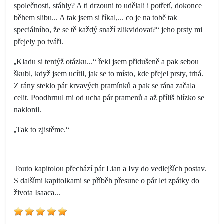
společnosti, stáhly? A ti drzouni to udělali i potřetí, dokonce
během slibu... A tak jsem si říkal,... co je na tobě tak
speciálního, že se tě každý snaží zlikvidovat?“ jeho prsty mi
přejely po tváři.
„
Kladu si tentýž otázku...“ řekl jsem přidušeně a pak sebou
škubl, když jsem ucítil, jak se to místo, kde přejel prsty, trhá.
Z rány steklo pár krvavých pramínků a pak se rána začala
celit. Poodhrnul mi od ucha pár pramenů a až příliš blízko se
naklonil.
„
Tak to zjistěme.“
Touto kapitolou přechází pár Lian a Ivy do vedlejších postav.
S dalšími kapitolkami se příběh přesune o pár let zpátky do
života Isaaca...