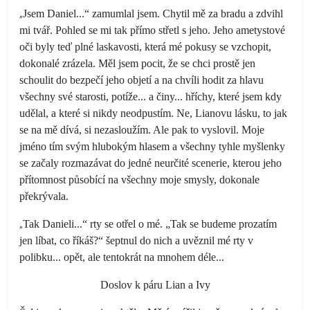
„
Jsem Daniel...“ zamumlal jsem. Chytil mě za bradu a zdvihl
mi tvář. Pohled se mi tak přímo střetl s jeho. Jeho ametystové
oči byly teď plné laskavosti, která mé pokusy se vzchopit,
dokonalé zrázela. Měl jsem pocit, že se chci prostě jen
schoulit do bezpečí jeho objetí a na chvíli hodit za hlavu
všechny své starosti, potíže... a činy... hříchy, které jsem kdy
udělal, a které si nikdy neodpustím. Ne, Lianovu lásku, to jak
se na mě dívá, si nezasloužím. Ale pak to vyslovil. Moje
jméno tím svým hlubokým hlasem a všechny tyhle myšlenky
se začaly rozmazávat do jedné neurčité scenerie, kterou jeho
přítomnost působící na všechny moje smysly, dokonale
překrývala.
„
Tak Danieli...“ rty se otřel o mé. „Tak se budeme prozatím
jen líbat, co říkáš?“ šeptnul do nich a uvěznil mé rty v
polibku... opět, ale tentokrát na mnohem déle...
Doslov k páru Lian a Ivy