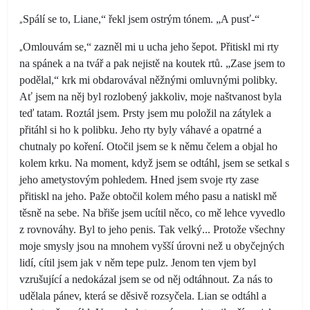
„
Spálí se to, Liane,“ řekl jsem ostrým tónem. „A pusť-“
„
Omlouvám se,“ zazněl mi u ucha jeho šepot. Přitiskl mi rty
na spánek a na tvář a pak nejistě na koutek rtů. „Zase jsem to
podělal,“ krk mi obdarovával něžnými omluvnými polibky.
Ať jsem na něj byl rozlobený jakkoliv, moje naštvanost byla
teď tatam. Roztál jsem. Prsty jsem mu položil na zátylek a
přitáhl si ho k polibku. Jeho rty byly váhavé a opatrné a
chutnaly po koření. Otočil jsem se k němu čelem a objal ho
kolem krku. Na moment, když jsem se odtáhl, jsem se setkal s
jeho ametystovým pohledem. Hned jsem svoje rty zase
přitiskl na jeho. Paže obtočil kolem mého pasu a natiskl mě
těsně na sebe. Na břiše jsem ucítil něco, co mě lehce vyvedlo
z rovnováhy. Byl to jeho penis. Tak velký... Protože všechny
moje smysly jsou na mnohem vyšší úrovni než u obyčejných
lidí, cítil jsem jak v něm tepe pulz. Jenom ten vjem byl
vzrušující a nedokázal jsem se od něj odtáhnout. Za nás to
udělala pánev, která se děsivě rozsyčela. Lian se odtáhl a