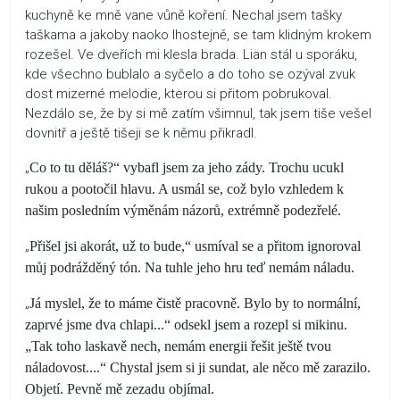
kuchyně ke mně vane vůně koření. Nechal jsem tašky
taškama a jakoby naoko lhostejně, se tam klidným krokem
rozešel. Ve dveřích mi klesla brada. Lian stál u sporáku,
kde všechno bublalo a syčelo a do toho se ozýval zvuk
dost mizerné melodie, kterou si přitom pobrukoval.
Nezdálo se, že by si mě zatím všimnul, tak jsem tiše vešel
dovnitř a ještě tišeji se k němu přikradl.
„
Co to tu děláš?“ vybafl jsem za jeho zády. Trochu ucukl
rukou a pootočil hlavu. A usmál se, což bylo vzhledem k
našim posledním výměnám názorů, extrémně podezřelé.
„
Přišel jsi akorát, už to bude,“ usmíval se a přitom ignoroval
můj podrážděný tón. Na tuhle jeho hru teď nemám náladu.
„
Já myslel, že to máme čistě pracovně. Bylo by to normální,
zaprvé jsme dva chlapi...“ odsekl jsem a rozepl si mikinu.
„Tak toho laskavě nech, nemám energii řešit ještě tvou
náladovost....“ Chystal jsem si ji sundat, ale něco mě zarazilo.
Objetí. Pevně mě zezadu objímal.