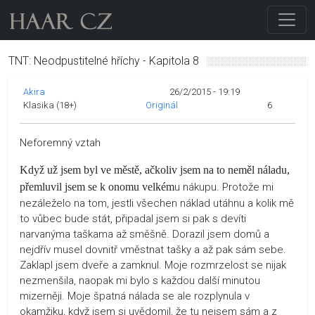
TNT: Neodpustitelné hříchy - Kapitola 8
Akira
26/2/2015 - 19:19
Klasika (18+)
Originál
6
Neforemný vztah
Když už jsem byl ve městě, ačkoliv jsem na to neměl náladu,
přemluvil jsem se k onomu velkém
u nákupu. Protože mi
nezáleželo na tom, jestli všechen náklad utáhnu a kolik mě
to vůbec bude stát, připadal jsem si pak s devíti
narvanýma taškama až směšně. Dorazil jsem domů a
nejdřív musel dovnitř vměstnat tašky a až pak sám sebe.
Zaklapl jsem dveře a zamknul. Moje rozmrzelost se nijak
nezmenšila, naopak mi bylo s každou další minutou
mizerněji. Moje špatná nálada se ale rozplynula v
okamžiku, když jsem si uvědomil, že tu nejsem sám a z