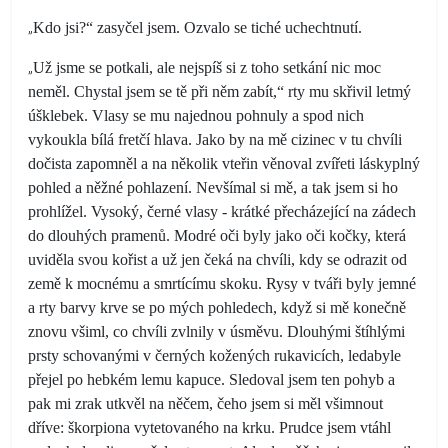
„
Kdo jsi?“ zasyčel jsem. Ozvalo se tiché uchechtnutí.
„
Už jsme se potkali, ale nejspíš si z toho setkání nic moc
neměl. Chystal jsem se tě při něm zabít,“ rty mu skřivil letmý
úšklebek. Vlasy se mu najednou pohnuly a spod nich
vykoukla bílá fretčí hlava. Jako by na mě cizinec v tu chvíli
dočista zapomněl a na několik vteřin věnoval zvířeti láskyplný
pohled a něžné pohlazení. Nevšímal si mě, a tak jsem si ho
prohlížel. Vysoký, černé vlasy - krátké přecházející na zádech
do dlouhých pramenů. Modré oči byly jako oči kočky, která
uviděla svou kořist a už jen čeká na chvíli, kdy se odrazit od
země k mocnému a smrtícímu skoku. Rysy v tváři byly jemné
a rty barvy krve se po mých pohledech, když si mě konečně
znovu všiml, co chvíli zvlnily v úsměvu. Dlouhými štíhlými
prsty schovanými v černých kožených rukavicích, ledabyle
přejel po hebkém lemu kapuce. Sledoval jsem ten pohyb a
pak mi zrak utkvěl na něčem, čeho jsem si měl všimnout
dříve: škorpiona vytetovaného na krku. Prudce jsem vtáhl