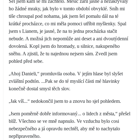
Šel jsem kam se mi zachtělo. Měsíc zářil jasně a nezakrývaly
ho žádné mraky, jak bylo v tomto období obvyklé. Sníh mi
tiše chroupal pod nohama, jak jsem šel pomalu dál na té
krátké procházce, co mi měla pomoci utříbit myšlenky. Spal
jsem s Lianem, je jasné, že na to jedna procházka stačit
nebude. A možná jich nepomůže ani deset a ani dvoutýdenní
dovolená. Kopl jsem do hromady, u silnice, nakupeného
sněhu. A zjistil, že tu najednou nejsem sám. Zvedl jsem
pohled před sebe.
„
Ahoj Danieli,“ promluvila osoba. V jejím hlase byl slyšet
zvláštní podtón. ...Pak se do té myslící části mé hlavinky
konečně dostal smysl těch slov.
„
Jak víš...“ nedokončil jsem to a znovu ho sjel pohledem.
„
Jsem poměrně dobře informovaný... o lidech z města,“ přešel
blíž. Všechno se ve mně napnulo. Ve vzduchu bylo cosi
nebezpečného a já opravdu nechtěl, aby mě to nachytalo
nepřipraveného.