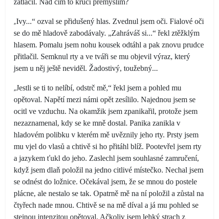
zatlačil. Nad čím to kruci přemýšlím?
„
Ivy...“ ozval se přidušený hlas. Zvednul jsem oči. Fialové oči
se do mě hladově zabodávaly. „Zahráváš si...“ řekl ztěžklým
hlasem. Pomalu jsem nohu kousek odtáhl a pak znovu prudce
přitlačil. Semknul rty a ve tváři se mu objevil výraz, který
jsem u něj ještě neviděl. Žadostivý, toužebný...
„
Jestli se ti to nelíbí, odstrč mě,“ řekl jsem a pohled mu
opětoval. Napětí mezi námi opět zesílilo. Najednou jsem se
ocitl ve vzduchu. Na okamžik jsem zpanikařil, protože jsem
nezaznamenal, kdy se ke mně dostal. Panika zanikla v
hladovém polibku v kterém mě uvěznily jeho rty. Prsty jsem
mu vjel do vlasů a chtivě si ho přitáhl blíž. Pootevřel jsem rty
a jazykem ťukl do jeho. Zaslechl jsem souhlasné zamručení,
když jsem dlaň položil na jedno citlivé místečko. Nechal jsem
se odnést do ložnice. Očekával jsem, že se mnou do postele
plácne, ale nestalo se tak. Opatrně mě na ní položil a zůstal na
čtyřech nade mnou. Chtivě se na mě díval a já mu pohled se
stejnou intenzitou opětoval. Ačkoliv jsem lehký strach z