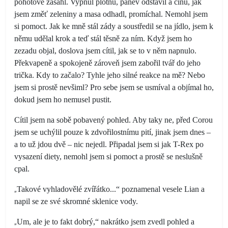
pohotově zasáhl. Vypnul plotnu, pánev odstavil a čínu, jak
jsem změť zeleniny a masa odhadl, promíchal. Nemohl jsem
si pomoct. Jak ke mně stál zády a soustředil se na jídlo, jsem k
němu udělal krok a teď stál těsně za ním. Když jsem ho
zezadu objal, doslova jsem cítil, jak se to v něm napnulo.
Překvapeně a spokojeně zároveň jsem zabořil tvář do jeho
trička. Kdy to začalo? Tyhle jeho silné reakce na mě? Nebo
jsem si prostě nevšiml? Pro sebe jsem se usmíval a objímal ho,
dokud jsem ho nemusel pustit.
Cítil jsem na sobě pobavený pohled. Aby taky ne, před Corou
jsem se uchýlil pouze k zdvořilostnímu pití, jinak jsem dnes –
a to už jdou dvě – nic nejedl. Připadal jsem si jak T-Rex po
vysazení diety, nemohl jsem si pomoct a prostě se neslušně
cpal.
„
Takové vyhladovělé zvířátko...“ poznamenal vesele Lian a
napil se ze své skromné sklenice vody.
„
Um, ale je to fakt dobrý,“ nakrátko jsem zvedl pohled a