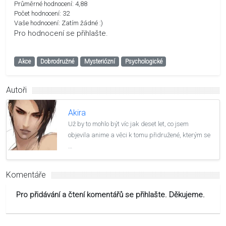
Průměrné hodnocení:
4,88
Počet hodnocení:
32
Vaše hodnocení:
Zatím žádné :)
Pro hodnocení se přihlašte.
Akce
Dobrodružné
Mysteriózní
Psychologické
Autoři
Akira
Už by to mohlo být víc jak deset let, co jsem
objevila anime a věci k tomu přidružené, kterým se
…
Komentáře
Pro přidávání a čtení komentářů se přihlašte. Děkujeme.