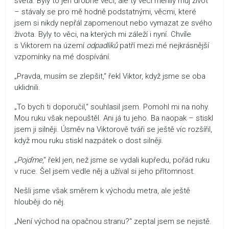
světa. Byly to jen drobné věci, ale ty věci měnily můj život
– stávaly se pro mě hodně podstatnými, věcmi, které
jsem si nikdy nepřál zapomenout nebo vymazat ze svého
života. Byly to věci, na kterých mi záleží i nyní. Chvíle
s Viktorem na území
odpadlíků
patří mezi mé nejkrásnější
vzpomínky na mé dospívání.
„Pravda, musím se zlepšit,“ řekl Viktor, když jsme se oba
uklidnili.
„To bych ti doporučil,“ souhlasil jsem. Pomohl mi na nohy.
Mou ruku však nepouštěl. Ani já tu jeho. Ba naopak – stiskl
jsem ji silněji. Úsměv na Viktorově tváři se ještě víc rozšířil,
když mou ruku stiskl nazpátek o dost silněji.
„
Pojďme
,“ řekl jen, než jsme se vydali kupředu, pořád ruku
v ruce. Šel jsem vedle něj a užíval si jeho přítomnost.
Nešli jsme však směrem k východu metra, ale ještě
hlouběji do něj.
„Není východ na opačnou stranu?“ zeptal jsem se nejistě.