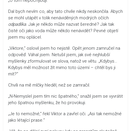
„O tom nepochybuji.“
Dal bych nevím co, aby tato chvíle nikdy neskončila. Abych
se mohl utápět v tolik nenáviděných modrých očích
odpadlíka
. Jak je někdo může nazvat šeredné? Jak tak
čisté oči jako voda může někdo nenávidět? Pevné objetí
jsem mu oplácel.
„Viktore,“ oslovil jsem ho nejistě. Opět jenom zamručel na
odpověď. Váhal jsem. Netušil jsem, jak své nejhlubší
myšlenky zformulovat ve slova, natož ve větu. „Kdybys…
Kdybys měl možnost žít mimo toto území – chtěl bys ji
mít?“
Chvíli na mě mlčky hleděl, než se zamračil.
„N-Nemyslel jsem tím nic špatného,“ snažil jsem se vyvrátit
jeho špatnou myšlenku, že ho provokuji.
„Je to nemožné,“ řekl Viktor a zavřel oči. „Asi tak nemožné
jako létající prase.“