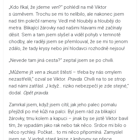
„Kdo říkal, že jdeme
ven
?“ pohlédl na mě Viktor
s úsměvem. Trochu se mi to nelíbilo, ale nakonec jsem
nad tím pokrčil rameny. Vedl mě hlouběji a hlouběji do
metra. Blikající žárovky nad našimi hlavami mě začínaly
děsit. Sem a tam jsem slyšel a viděl pohyb v temnotě
chodby, ale raději jsem se přemlouval, že se mi to jenom
zdálo, že tady krysy nebo jiní hlodavci rozhodně nejsou!
„Nevede tam jiná cesta?“ zeptal jsem se po chvíli.
„Můžeme jít
ven
a zkusit štěstí – třeba by nás omylem
nezastřelili,“ ozval se Viktor.
Pravda
. Chvíli na to se strop
nad námi zatřásl. „I když… riziko nebezpečí je zde stejné,“
dodal.
Opět pravda
.
Zamrkal jsem, když jsem cítil, jak jeho palec pomalu
přejíždí po mé kůži na palci. Byl jsem rád za blikající
žárovky, tmu kolem a kapuci – jinak by se jistě Viktor bavil
tím, že vypadám jako rak nebo tak něco. Srdce mi bilo o
něco rychleji. Počkat… to mi něco připomíná. Zamyslel
jsem se. V jedné staré knize z knihovny se přece