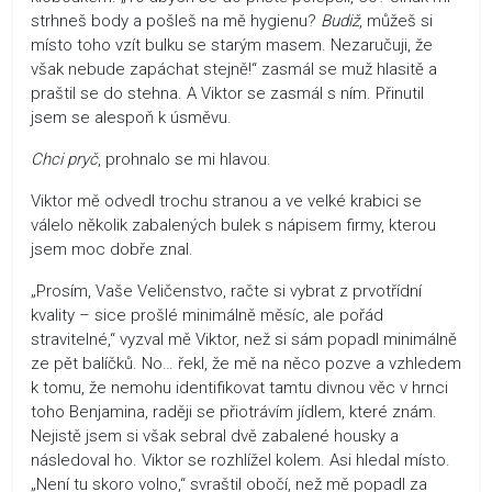
strhneš body a pošleš na mě hygienu?
Budiž
, můžeš si
místo toho vzít bulku se starým masem. Nezaručuji, že
však nebude zapáchat stejně!“ zasmál se muž hlasitě a
praštil se do stehna. A Viktor se zasmál s ním. Přinutil
jsem se alespoň k úsměvu.
Chci pryč
, prohnalo se mi hlavou.
Viktor mě odvedl trochu stranou a ve velké krabici se
válelo několik zabalených bulek s nápisem firmy, kterou
jsem moc dobře znal.
„Prosím, Vaše Veličenstvo, račte si vybrat z prvotřídní
kvality – sice prošlé minimálně měsíc, ale pořád
stravitelné,“ vyzval mě Viktor, než si sám popadl minimálně
ze pět balíčků. No… řekl, že mě na něco pozve a vzhledem
k tomu, že nemohu identifikovat tamtu divnou věc v hrnci
toho Benjamina, raději se přiotrávím jídlem, které znám.
Nejistě jsem si však sebral dvě zabalené housky a
následoval ho. Viktor se rozhlížel kolem. Asi hledal místo.
„Není tu skoro volno,“ svraštil obočí, než mě popadl za