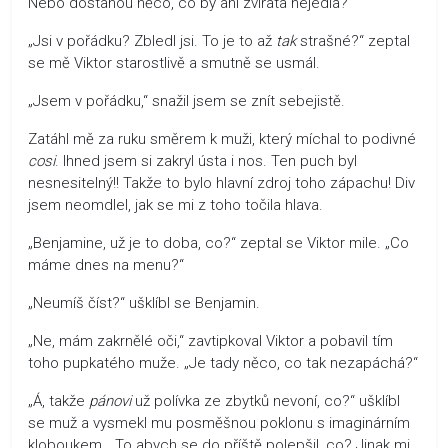
Nebo dostanou něco, co by ani zvířata nejedla?
„Jsi v pořádku? Zbledl jsi. To je to až
tak
strašné?“ zeptal
se mě Viktor starostlivě a smutně se usmál.
„Jsem v pořádku,“ snažil jsem se znít sebejistě.
Zatáhl mě za ruku směrem k muži, který míchal to podivné
cosi
. Ihned jsem si zakryl ústa i nos. Ten puch byl
nesnesitelný!! Takže to bylo hlavní zdroj toho zápachu! Div
jsem neomdlel, jak se mi z toho točila hlava.
„Benjamine, už je to doba, co?“ zeptal se Viktor mile. „Co
máme dnes na menu?“
„Neumíš číst?“ ušklíbl se Benjamin.
„Ne, mám zakrnělé oči,“ zavtipkoval Viktor a pobavil tím
toho pupkatého muže. „Je tady něco, co tak nezapáchá?“
„Á, takže
pánovi
už polívka ze zbytků nevoní, co?“ ušklíbl
se muž a vysmekl mu posměšnou poklonu s imaginárním
kloboukem. „To abych se do příště polepšil, co? Jinak mi