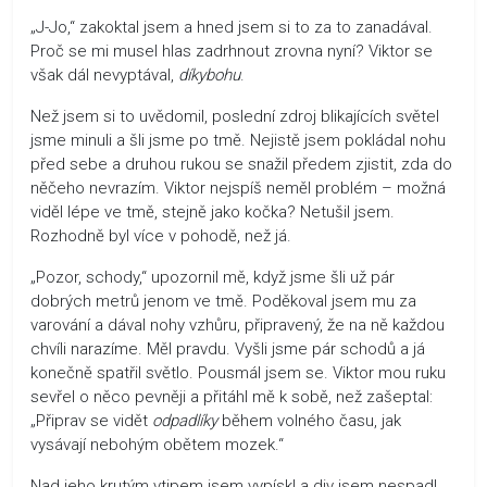
„J-Jo,“ zakoktal jsem a hned jsem si to za to zanadával.
Proč se mi musel hlas zadrhnout zrovna nyní? Viktor se
však dál nevyptával,
díkybohu
.
Než jsem si to uvědomil, poslední zdroj blikajících světel
jsme minuli a šli jsme po tmě. Nejistě jsem pokládal nohu
před sebe a druhou rukou se snažil předem zjistit, zda do
něčeho nevrazím. Viktor nejspíš neměl problém – možná
viděl lépe ve tmě, stejně jako kočka? Netušil jsem.
Rozhodně byl více v pohodě, než já.
„Pozor, schody,“ upozornil mě, když jsme šli už pár
dobrých metrů jenom ve tmě. Poděkoval jsem mu za
varování a dával nohy vzhůru, připravený, že na ně každou
chvíli narazíme. Měl pravdu. Vyšli jsme pár schodů a já
konečně spatřil světlo. Pousmál jsem se. Viktor mou ruku
sevřel o něco pevněji a přitáhl mě k sobě, než zašeptal:
„Připrav se vidět
odpadlíky
během volného času, jak
vysávají nebohým obětem mozek.“
Nad jeho krutým vtipem jsem vypískl a div jsem nespadl