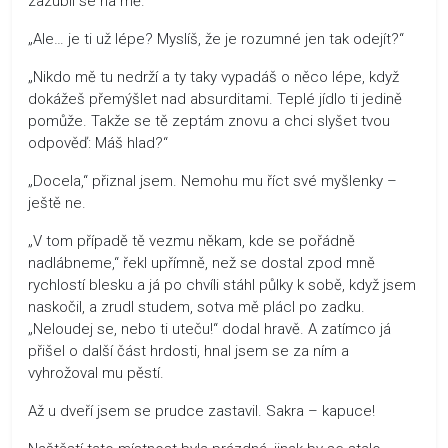
zazubil se na mě.
„Ale… je ti už lépe? Myslíš, že je rozumné jen tak odejít?“
„Nikdo mě tu nedrží a ty taky vypadáš o něco lépe, když
dokážeš přemýšlet nad absurditami. Teplé jídlo ti jedině
pomůže. Takže se tě zeptám znovu a chci slyšet tvou
odpověď: Máš hlad?“
„Docela,“ přiznal jsem. Nemohu mu říct své myšlenky –
ještě ne.
„V tom případě tě vezmu někam, kde se pořádně
nadlábneme,“ řekl upřímně, než se dostal zpod mně
rychlostí blesku a já po chvíli stáhl půlky k sobě, když jsem
naskočil, a zrudl studem, sotva mě plácl po zadku.
„Neloudej se, nebo ti uteču!“ dodal hravě. A zatímco já
přišel o další část hrdosti, hnal jsem se za ním a
vyhrožoval mu pěstí.
Až u dveří jsem se prudce zastavil. Sakra – kapuce!