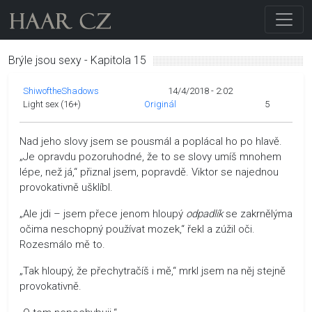
Brýle jsou sexy - Kapitola 15
ShiwoftheShadows
14/4/2018 - 2:02
Light sex (16+)
Originál
5
Nad jeho slovy jsem se pousmál a poplácal ho po hlavě.
„Je opravdu pozoruhodné, že to se slovy umíš mnohem
lépe, než já,“ přiznal jsem, popravdě. Viktor se najednou
provokativně ušklíbl.
„Ale jdi – jsem přece jenom hloupý
odpadlík
se zakrnělýma
očima neschopný používat mozek,“ řekl a zúžil oči.
Rozesmálo mě to.
„Tak hloupý, že přechytračíš i mě,“ mrkl jsem na něj stejně
provokativně.