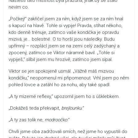
Naštěstí tato místnost byla prázdná, jinak by se stalo
nevím co.
„Počkej!“ zakřičel jsem za ním, když jsem se za ním hnal
s kapucí na hlavě. Tohle si vypije! Pravda, stíhat někoho,
kdo denně trénuje, zatímco vaše kondička je opravdu
mizivá, je… bolestné. O to horší jsou následky. Budu
upřímný – rozplácl jsem se na zemi celý zadýchaný a
zpocený, zatímco se Viktor náramně bavil. „Tohle si
vypiješ,“ slíbil jsem mu hrozivě, zatímco jsem sípal.
Viktor se jen spokojeně usmál. „Vážně máš mizivou
kondičku,“ neopomenul mi připomenout. Vrhl jsem po něm
pohled lovce a zatáhl ho za nohu, aby také spadl.
„A ty mizerné reflexy,“ upozornil jsem ho s úšklebkem.
„Dokážeš teda překvapit,
brejlounku
.“
„A ty zas tolik ne,
modroočko
.“
Chvíli jsme oba zadržovali smích, než jsme ho vypustili do