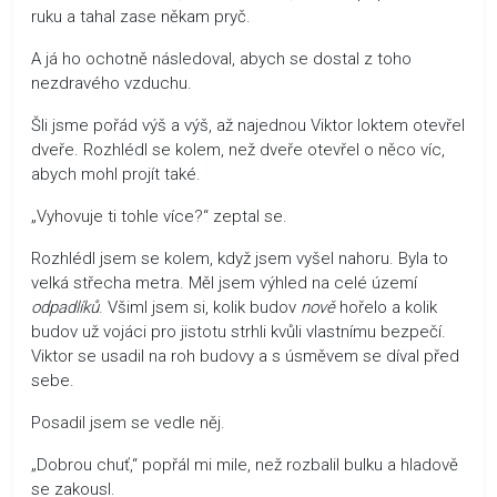
ruku a tahal zase někam pryč.
A já ho ochotně následoval, abych se dostal z toho
nezdravého vzduchu.
Šli jsme pořád výš a výš, až najednou Viktor loktem otevřel
dveře. Rozhlédl se kolem, než dveře otevřel o něco víc,
abych mohl projít také.
„Vyhovuje ti tohle více?“ zeptal se.
Rozhlédl jsem se kolem, když jsem vyšel nahoru. Byla to
velká střecha metra. Měl jsem výhled na celé území
odpadlíků
. Všiml jsem si, kolik budov
nově
hořelo a kolik
budov už vojáci pro jistotu strhli kvůli vlastnímu bezpečí.
Viktor se usadil na roh budovy a s úsměvem se díval před
sebe.
Posadil jsem se vedle něj.
„Dobrou chuť,“ popřál mi mile, než rozbalil bulku a hladově
se zakousl.