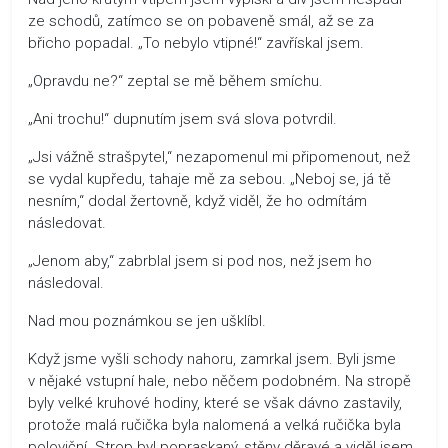
ze schodů, zatímco se on pobaveně smál, až se za
břicho popadal. „To nebylo vtipné!“ zavřískal jsem.
„Opravdu ne?“ zeptal se mě během smíchu.
„Ani trochu!“ dupnutím jsem svá slova potvrdil.
„Jsi vážně strašpytel,“ nezapomenul mi připomenout, než
se vydal kupředu, tahaje mě za sebou. „Neboj se, já tě
nesním,“ dodal žertovně, když viděl, že ho odmítám
následovat.
„Jenom aby,“ zabrblal jsem si pod nos, než jsem ho
následoval.
Nad mou poznámkou se jen ušklíbl.
Když jsme vyšli schody nahoru, zamrkal jsem. Byli jsme
v nějaké vstupní hale, nebo něčem podobném. Na stropě
byly velké kruhové hodiny, které se však dávno zastavily,
protože malá ručička byla nalomená a velká ručička byla
poloviční. Strop byl popraskaný, stěny děravé a viděl jsem