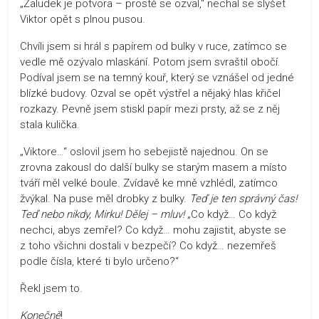
„Žaludek je potvora – prostě se ozval,“ nechal se slyšet
Viktor opět s plnou pusou.
Chvíli jsem si hrál s papírem od bulky v ruce, zatímco se
vedle mě ozývalo mlaskání. Potom jsem svraštil obočí.
Podíval jsem se na temný kouř, který se vznášel od jedné
blízké budovy. Ozval se opět výstřel a nějaký hlas křičel
rozkazy. Pevně jsem stiskl papír mezi prsty, až se z něj
stala kulička.
„Viktore…“ oslovil jsem ho sebejistě najednou. On se
zrovna zakousl do další bulky se starým masem a místo
tváří měl velké boule. Zvídavě ke mně vzhlédl, zatímco
žvýkal. Na puse měl drobky z bulky.
Teď je ten správný čas!
Teď nebo nikdy, Mirku! Dělej – mluv!
„Co když… Co když
nechci, abys zemřel? Co když… mohu zajistit, abyste se
z toho všichni dostali v bezpečí? Co když… nezemřeš
podle čísla, které ti bylo určeno?“
Řekl jsem to.
Konečně
!