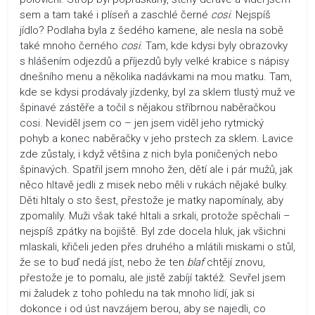
sem a tam také i plíseň a zaschlé černé
cosi
. Nejspíš
jídlo? Podlaha byla z šedého kamene, ale nesla na sobě
také mnoho černého
cosi
. Tam, kde kdysi byly obrazovky
s hlášením odjezdů a příjezdů byly velké krabice s nápisy
dnešního menu a několika nadávkami na mou matku. Tam,
kde se kdysi prodávaly jízdenky, byl za sklem tlustý muž ve
špinavé zástěře a točil s nějakou stříbrnou naběračkou
cosi. Neviděl jsem co – jen jsem viděl jeho rytmický
pohyb a konec naběračky v jeho prstech za sklem. Lavice
zde zůstaly, i když většina z nich byla poničených nebo
špinavých. Spatřil jsem mnoho žen, dětí ale i pár mužů, jak
něco hltavě jedli z misek nebo měli v rukách nějaké bulky.
Děti hltaly o sto šest, přestože je matky napomínaly, aby
zpomalily. Muži však také hltali a srkali, protože spěchali –
nejspíš zpátky na bojiště. Byl zde docela hluk, jak všichni
mlaskali, křičeli jeden přes druhého a mlátili miskami o stůl,
že se to buď nedá jíst, nebo že ten
blaf
chtějí znovu,
přestože je to pomalu, ale jistě zabíjí taktéž. Sevřel jsem
mi žaludek z toho pohledu na tak mnoho lidí, jak si
dokonce i od úst navzájem berou, aby se najedli, co