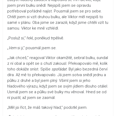
jsem první bulku snědl. Nejspíš jsem se opravdu
potřeboval pořádně najíst. Pousmál jsem se pro sebe.
Chtěl jsem si vzít druhou bulku, ale Viktor měl nejspíš to
samé v plánu. Oba jsme se zarazili, když jsme chtěli vzít tu
samou. Viktor ke mně vzhlédl.
„Posluž si,“ řekl, poněkud trpělivě.
„
Vem
si ji,“ pousmál jsem se.
„Jak chceš,“ reagoval Viktor okamžitě, sebral bulku, sundal
z ní obal a opět se s chutí zakousl. Překvapovalo mě, kolik
toho dokáže sníst. Spíše
spořádat
. Byl jako bezedná červí
díra. Až mě to překvapovalo. Já jsem sotva snědl jednu a
půlku z druhé a byl jsem plný. Všiml jsem si jeho
hladového výrazu, když jsem se svým jídlem dlouho otálel.
Usmál jsem se a půlku své bulky mu věnoval. Hned se od
ní pustil, až jsem se zasmál.
„Měl jsi říct, že máš takový hlad,“ podotkl jsem.