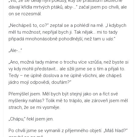
„Víš, že se dělají nyní pokusy, kdy se prasatům skutečně
dávají křídla mrtvých ptáků, aby-…“ začal jsem po chvíli, ale
on se rozesmál.
„Nechápeš to, co?“ zeptal se a pohlédl na mě. „I kdybych
měl tu možnost, nepřijal bych ji. Tak nějak… mi to tady
připadá mnohonásobně pohodlnější, než tam u
vás
.“
„Ale-…“
„Ano, možná tady máme o trochu více vzrůša, než byste si
vy kdy mohli představit… ale sžili jsme se s tím a přijali to.
Tedy – ne úplně doslova a ne úplně všichni, ale chápeš
jádro mojí odpovědi, doufám?“
Přemýšlel jsem. Měl bych být stejný jako on a říct své
myšlenky nahlas? Tolik mě to trápilo, ale zároveň jsem měl
strach, že se mi vysměje.
„Chápu,“ řekl jsem jen.
Po chvíli jsme se vymanili z příjemného objetí. „Máš hlad?“