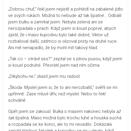
„Dobrou chuť,“ řekl jsem nejistě a pohlédl na zabalené jídlo
ve svých rukách. Možná to nebude až tak špatné… Odbalil
jsem bulku a zamrkal jsem. Nebyla zelená ani se
nerozpadala v prach. Když jsem si kousl poprvé, abych
zjistil, že i maso kupodivu bylo také dobré, Viktor už
rozbaloval další, zatímco si olizoval prsty na druhé ruce.
Ani mě nenapadlo, že by mohl mít takový hlad.
„Tak co – otrávil ses?“ zeptal se s plnou pusou, když jsem
si kousl podruhé. Převrátil jsem nad ním očima.
„Díkybohu ne,“ zkazil jsem mu radost.
„Škoda. Myslel jsem si, že to ani nerozbalíš,“ svěřil se mi
upřímně. Zase mluvil dřív, než myslel. Nebo to řekl
schválně.
Opět jsem se zakousl. Bulka s masem nakonec nebyla
až
tak
špatná. Maso možná bylo trochu tuhé a houska suchá
a rozpadala se ke konci, ale to mi nevadilo. Dokázala
zasytit hladový žaludek a kupodivu se mi i ulevilo, když