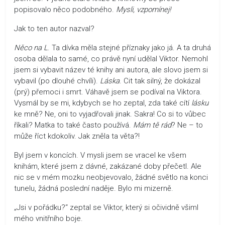
popisovalo něco podobného.
Mysli, vzpomínej!
Jak to ten autor nazval?
Něco na L
. Ta dívka měla stejné příznaky jako já. A ta druhá
osoba dělala to samé, co právě nyní udělal Viktor. Nemohl
jsem si vybavit název té knihy ani autora, ale slovo jsem si
vybavil (po dlouhé chvíli).
Láska
. Cit tak silný, že dokázal
(prý) přemoci i smrt. Váhavě jsem se podíval na Viktora.
Vysmál by se mi, kdybych se ho zeptal, zda také cítí
lásku
ke mně? Ne, oni to vyjadřovali jinak. Sakra! Co si to vůbec
říkali? Matka to také často používá.
Mám tě rád
? Ne – to
může říct kdokoliv. Jak zněla ta věta?!
Byl jsem v koncích. V mysli jsem se vracel ke všem
knihám, které jsem z dávné, zakázané doby přečetl. Ale
nic se v mém mozku neobjevovalo, žádné světlo na konci
tunelu, žádná poslední naděje. Bylo mi mizerně.
„Jsi v pořádku?“ zeptal se Viktor, který si očividně všiml
mého vnitřního boje.