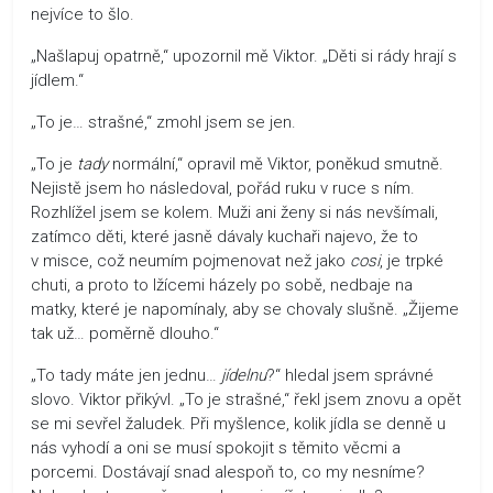
nejvíce to šlo.
„Našlapuj opatrně,“ upozornil mě Viktor. „Děti si rády hrají s
jídlem.“
„To je… strašné,“ zmohl jsem se jen.
„To je
tady
normální,“ opravil mě Viktor, poněkud smutně.
Nejistě jsem ho následoval, pořád ruku v ruce s ním.
Rozhlížel jsem se kolem. Muži ani ženy si nás nevšímali,
zatímco děti, které jasně dávaly kuchaři najevo, že to
v misce, což neumím pojmenovat než jako
cosi
, je trpké
chuti, a proto to lžícemi házely po sobě, nedbaje na
matky, které je napomínaly, aby se chovaly slušně. „Žijeme
tak už… poměrně dlouho.“
„To tady máte jen jednu…
jídelnu
?“ hledal jsem správné
slovo. Viktor přikývl. „To je strašné,“ řekl jsem znovu a opět
se mi sevřel žaludek. Při myšlence, kolik jídla se denně u
nás vyhodí a oni se musí spokojit s těmito věcmi a
porcemi. Dostávají snad alespoň to, co my nesníme?