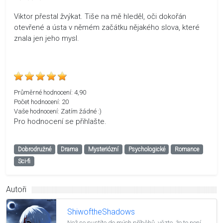
Viktor přestal žvýkat. Tiše na mě hleděl, oči dokořán
otevřené a ústa v němém začátku nějakého slova, které
znala jen jeho mysl.
Průměrné hodnocení:
4,90
Počet hodnocení:
20
Vaše hodnocení:
Zatím žádné :)
Pro hodnocení se přihlašte.
Dobrodružné
Drama
Mysteriózní
Psychologické
Romance
Sci-fi
Autoři
ShiwoftheShadows
Než se pustíte do mých příběhů, vězte, že to není