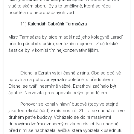
v učitelském sboru. Byla to umělkyně, která se ráda
pouštěla do neprobádaných vod.
11)
Kalendáh Gabráhír Tarmsázra
Mistr Tarmsázra byl sice mladší než jeho kolegyně Laradí,
přesto působil starším, seriózním dojmem. Z učitelské
šestice byl v komisi tím nejkonzervativnějším.
Erianel a Ezrath vstali časně z rána. Oba se pečlivě
upravili a na pohovor vyrazili společně, s předstihem.
Erianel se tvářil nesmírně vážně. Ezrathovi začínalo být
špatně. Nervozita prostupovala celým jeho tělem.
Pohovor se konal v hlavní budově (tedy ve stejné
jako teoretická část) v místnosti č. 21. Ta se nacházela ve
druhém patře budovy. Vcházelo se do ní masivními
dubovými dveřmi označenými zlatou číslicí. Na chodbě
před nimi se nacházela lavička, která vybízela k usednutí.