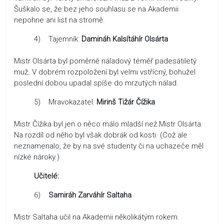
Šuškalo se, že bez jeho souhlasu se na Akademii
nepohne ani list na stromě.
4) Tajemník:
Damináh Kalsítáhír Olsárta
Mistr Olsárta byl poměrně náladový téměř padesátiletý
muž. V dobrém rozpoložení byl velmi vstřícný, bohužel
poslední dobou upadal spíše do mrzutých nálad.
5) Mravokazatel:
Mirinš Tižár Čížika
Mistr Čížika byl jen o něco málo mladší než Mistr Olsárta.
Na rozdíl od něho byl však dobrák od kosti. (Což ale
neznamenalo, že by na své studenty či na uchazeče měl
nízké nároky.)
Učitelé:
6)
Samiráh Zarváhír Saltaha
Mistr Saltaha učil na Akademii několikátým rokem.