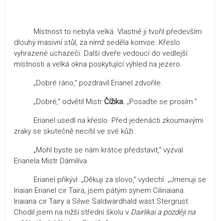
Místnost to nebyla velká. Vlastně ji tvořil především
dlouhý masivní stůl, za nímž seděla komise. Křeslo
vyhrazené uchazeči. Další dveře vedoucí do vedlejší
místnosti a velká okna poskytující výhled na jezero.
„Dobré ráno,“ pozdravil Erianel zdvořile.
„Dobré,“ odvětil Mistr
Čížika.
„Posaďte se prosím.“
Erianel usedl na křeslo. Před jedenácti zkoumavými
zraky se skutečně necítil ve své kůži.
„Mohl byste se nám krátce představit,“ vyzval
Erianela Mistr Dámilíva.
Erianel přikývl. „Děkuji za slovo,“ vydechl. „Jmenuji se
Iriaian Erianel cir Taira, jsem pátým synem Ciliriaiana
Iriaiana cir Tairy a Silwe Saldwardhald wast Stergrust.
Chodil jsem na nižší střední školu v
Dairlikai a později na