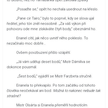
„Posaďte se,“ opět ho nechala usednout na křeslo.
„Pane cir Tairo,“ bylo to poprvé, kdy se slova ujal
ředitel, jeho tón zněl neosobně. „Za váš výkon při
pohovoru ode mne získáváte čtyři body,“ obeznámil ho.
Erianel cítil, jak něco uvnitř něho pokleslo. To
nezačínalo moc dobře…
Ovšem povzbuzení přišlo vzápětí.
„Já vám uděluji deset bodů,“ Mistr Dámilíva se
dokonce pousmál.
„Šest bodů,“ vyjádřil se Mistr Farzbeta stručně.
Erianela to překvapilo. Po tom začátku od tohoto
člověka neočekával ani bod.
Možná to nakonec nebude tak
strašné?
Mistr Olsárta si Erianela přeměřil hodnotícím