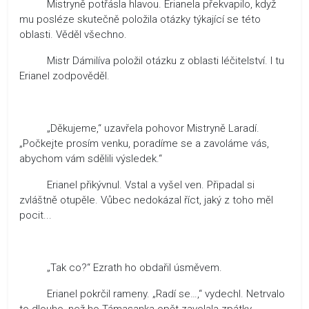
Mistryně potřásla hlavou. Erianela překvapilo, když
mu posléze skutečně položila otázky týkající se této
oblasti. Věděl všechno.
Mistr Dámilíva položil otázku z oblasti léčitelství. I tu
Erianel zodpověděl.
„Děkujeme,“ uzavřela pohovor Mistryně Laradí.
„Počkejte prosím venku, poradíme se a zavoláme vás,
abychom vám sdělili výsledek.“
Erianel přikývnul. Vstal a vyšel ven. Připadal si
zvláštně otupěle. Vůbec nedokázal říct, jaký z toho měl
pocit...
„Tak co?“ Ezrath ho obdařil úsměvem.
Erianel pokrčil rameny. „Radí se…,“ vydechl. Netrvalo
to dlouho, než ho Támasanka opět zavolala zpátky.