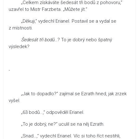
„Celkem získáváte šedesát tři bodů z pohovoru,“
uzavřel to Mistr Farzbeta. „Můžete jít.“
„Děkuji,“ vydechl Erianel. Postavil se a vydal se
z místnosti.
Šedesát tři bodů
…? To je dobrý nebo špatný
výsledek?
-
„Jak to dopadlo?“ zajímal se Ezrath hned, jak zrzek
vyšel.
„63 bodů…,“ odpověděl Erianel.
„To je dobrý, ne?“ uculil se na něj Ezrath.
„Snad…,“ vydechl Erianel. Víc si toho říct nestihli,