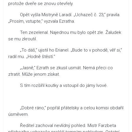
protože dveře se znovu otevřely.
Opět vyšla Mistryně Laradí. „Uchazeč č. 23,“ pravila.
„Prosím, vstupte,“ vyzvala Ezratha.
Ten zezelenal. Najednou mu bylo opět zle. Žaludek
se mu zkroutil.
„To dáš,“ ujistil ho Erianel. „Bude to v pohodě, věř si,“
radil mu. „Hodně štěstí.“
„Jasně,“ Ezrath se zkusil usmát. Nemá přeci co
ztratit. Může jenom získat.
S tím rozšířil koutky a vstoupil do jámy lvové.
„Dobré ráno,“ popřál přátelsky a celou komisi obdařil
úsměvem.
Ředitel zachoval nevlídný pohled. Mistr Farzbeta
příchozího uchazeče proklál temným pohledem. Ostatní