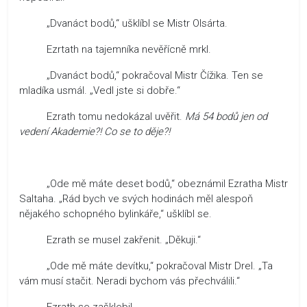
„Dvanáct bodů,“ ušklíbl se Mistr Olsárta.
Ezrtath na tajemníka nevěřícně mrkl.
„Dvanáct bodů,“ pokračoval Mistr Čížika. Ten se
mladíka usmál. „Vedl jste si dobře.“
Ezrath tomu nedokázal uvěřit.
Má 54 bodů jen od
vedení Akademie?! Co se to děje?!
„Ode mě máte deset bodů,“ obeznámil Ezratha Mistr
Saltaha. „Rád bych ve svých hodinách měl alespoň
nějakého schopného bylinkáře,“ ušklíbl se.
Ezrath se musel zakřenit. „Děkuji.“
„Ode mě máte devítku,“ pokračoval Mistr Drel. „Ta
vám musí stačit. Neradi bychom vás přechválili.“
Ezrath se zašklebil.