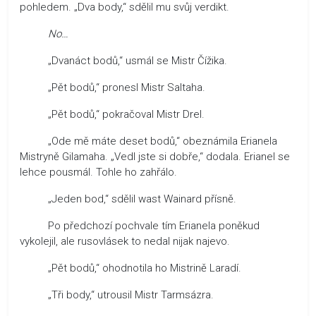
pohledem. „Dva body,“ sdělil mu svůj verdikt.
No…
„Dvanáct bodů,“ usmál se Mistr Čížika.
„Pět bodů,“ pronesl Mistr Saltaha.
„Pět bodů,“ pokračoval Mistr Drel.
„Ode mě máte deset bodů,“ obeznámila Erianela
Mistryně Gilamaha. „Vedl jste si dobře,“ dodala. Erianel se
lehce pousmál. Tohle ho zahřálo.
„Jeden bod,“ sdělil wast Wainard přísně.
Po předchozí pochvale tím Erianela poněkud
vykolejil, ale rusovlásek to nedal nijak najevo.
„Pět bodů,“ ohodnotila ho Mistrině Laradí.
„Tři body,“ utrousil Mistr Tarmsázra.