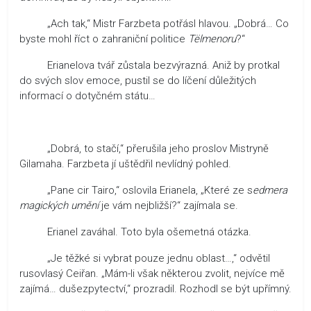
„Ach tak,“ Mistr Farzbeta potřásl hlavou. „Dobrá… Co
byste mohl říct o zahraniční politice
Tëlmenoru
?“
Erianelova tvář zůstala bezvýrazná. Aniž by protkal
do svých slov emoce, pustil se do líčení důležitých
informací o dotyčném státu…
„Dobrá, to stačí,“ přerušila jeho proslov Mistryně
Gilamaha. Farzbeta jí uštědřil nevlídný pohled.
„Pane cir Tairo,“ oslovila Erianela, „Které ze s
edmera
magických umění
je vám nejbližší?“ zajímala se.
Erianel zaváhal. Toto byla ošemetná otázka.
„Je těžké si vybrat pouze jednu oblast…,“ odvětil
rusovlasý Ceiřan. „Mám-li však některou zvolit, nejvíce mě
zajímá… dušezpytectví,“ prozradil. Rozhodl se být upřímný.