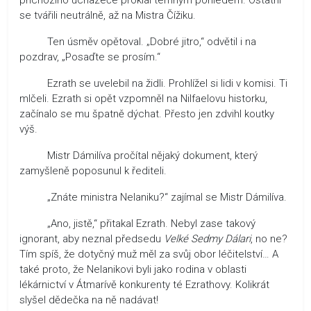
se tvářili neutrálně, až na Mistra Čížiku.
Ten úsměv opětoval. „Dobré jitro,“ odvětil i na
pozdrav, „Posaďte se prosím.“
Ezrath se uvelebil na židli. Prohlížel si lidi v komisi. Ti
mlčeli. Ezrath si opět vzpomněl na Nilfaelovu historku,
začínalo se mu špatně dýchat. Přesto jen zdvihl koutky
výš.
Mistr Dámilíva pročítal nějaký dokument, který
zamyšleně poposunul k řediteli.
„Znáte ministra Nelaniku?“ zajímal se Mistr Dámilíva.
„Ano, jistě,“ přitakal Ezrath. Nebyl zase takový
ignorant, aby neznal předsedu
Velké Sedmy Dálari
, no ne?
Tím spíš, že dotyčný muž měl za svůj obor léčitelství… A
také proto, že Nelanikovi byli jako rodina v oblasti
lékárnictví v Átmarívě konkurenty té Ezrathovy. Kolikrát
slyšel dědečka na ně nadávat!