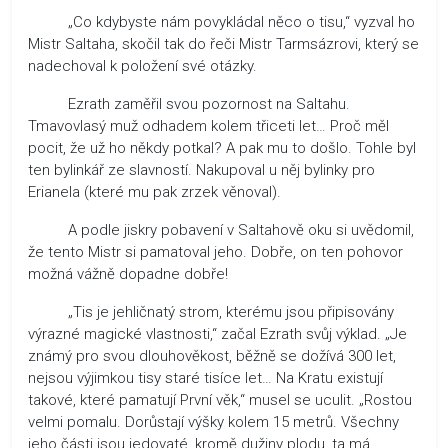
„Co kdybyste nám povykládal něco o tisu,“ vyzval ho
Mistr Saltaha, skočil tak do řeči Mistr Tarmsázrovi, který se
nadechoval k položení své otázky.
Ezrath zaměřil svou pozornost na Saltahu.
Tmavovlasý muž odhadem kolem třiceti let… Proč měl
pocit, že už ho někdy potkal? A pak mu to došlo. Tohle byl
ten bylinkář ze slavností. Nakupoval u něj bylinky pro
Erianela (které mu pak zrzek věnoval).
A podle jiskry pobavení v Saltahově oku si uvědomil,
že tento Mistr si pamatoval jeho. Dobře, on ten pohovor
možná vážně dopadne dobře!
„Tis je jehličnatý strom, kterému jsou připisovány
výrazné magické vlastnosti,“ začal Ezrath svůj výklad. „Je
známý pro svou dlouhověkost, běžně se dožívá 300 let,
nejsou výjimkou tisy staré tisíce let… Na Kratu existují
takové, které pamatují První věk,“ musel se uculit. „Rostou
velmi pomalu. Dorůstají výšky kolem 15 metrů. Všechny
jeho části jsou jedovaté, kromě dužiny plodu, ta má