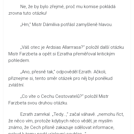
Ne, že by bylo zřejmé, proč mu komise pokládá
zrovna tuto otázku!
„Hm,“ Mistr Dámilíva potřásl zamyšleně hlavou.
„Váš otec je Ardsias Allarrrasa?“ položil další otázku
Mistr Farzbeta a opět si Ezratha přeměřoval kritickým
pohledem.
„Ano, přesně tak,“ odpověděl Ezrath. Ačkoli,
přiznejme si, tento směr otázek pro něj byl poněkud
zvláštní.
„Co víte o Cechu Cestovatelů?“ položil Mistr
Farzbeta svou druhou otázku.
Ezrath zamrkal. „Tedy…,“ začal váhavě. „nemohu říct,
že něco vím, protože kdybych něco věděl, je myslím
známo, že Cech přísně zakazuje sdělovat informace,
pokud k tomu nedá výslovný souhlas…“