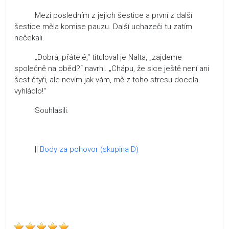
Mezi posledním z jejich šestice a první z další
šestice měla komise pauzu. Další uchazeči tu zatím
nečekali.
„Dobrá, přátelé,“ tituloval je Nalta, „zajdeme
společně na oběd?“ navrhl. „Chápu, že sice ještě není ani
šest čtyři, ale nevím jak vám, mě z toho stresu docela
vyhládlo!“
Souhlasili.
||
Body za pohovor (skupina D)