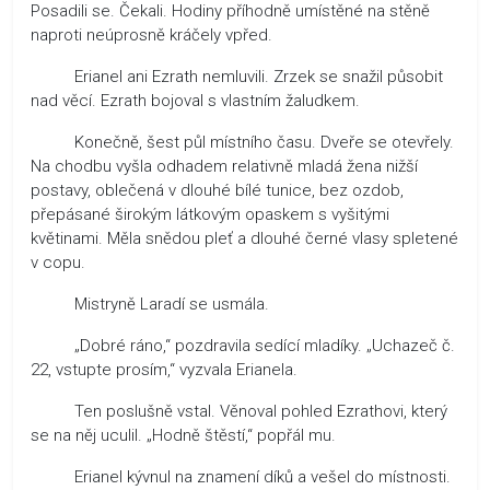
Posadili se. Čekali. Hodiny příhodně umístěné na stěně
naproti neúprosně kráčely vpřed.
Erianel ani Ezrath nemluvili. Zrzek se snažil působit
nad věcí. Ezrath bojoval s vlastním žaludkem.
Konečně, šest půl místního času. Dveře se otevřely.
Na chodbu vyšla odhadem relativně mladá žena nižší
postavy, oblečená v dlouhé bílé tunice, bez ozdob,
přepásané širokým látkovým opaskem s vyšitými
květinami. Měla snědou pleť a dlouhé černé vlasy spletené
v copu.
Mistryně Laradí se usmála.
„Dobré ráno,“ pozdravila sedící mladíky. „Uchazeč č.
22, vstupte prosím,“ vyzvala Erianela.
Ten poslušně vstal. Věnoval pohled Ezrathovi, který
se na něj uculil. „Hodně štěstí,“ popřál mu.
Erianel kývnul na znamení díků a vešel do místnosti.