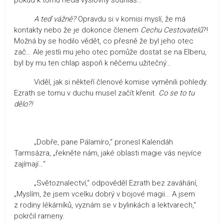
A teď vážně?
Opravdu si v komisi myslí, že má
kontakty nebo že je dokonce členem
Cechu Cestovatelů
?!
Možná by se hodilo vědět, co přesně že byl jeho otec
zač… Ale jestli mu jeho otec pomůže dostat se na Elberu,
byl by mu ten chlap aspoň k něčemu užitečný…
Viděl, jak si někteří členové komise vyměnili pohledy.
Ezrath se tomu v duchu musel začít křenit.
Co se to tu
dělo?!
„Dobře, pane Pálamíro,“ pronesl Kalendáh
Tarmsázra, „řekněte nám, jaké oblasti magie vás nejvíce
zajímají…“
„Světoznalectví,“ odpověděl Ezrath bez zaváhání,
„Myslím, že jsem vcelku dobrý v bojové magii… A jsem
z rodiny lékárníků, vyznám se v bylinkách a lektvarech,“
pokrčil rameny.