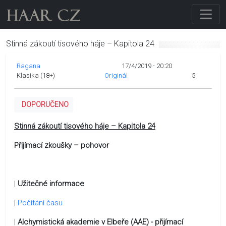
Stinná zákoutí tisového háje – Kapitola 24
Ragana
17/4/2019 - 20:20
Klasika (18+)
Originál
5
DOPORUČENO
Stinná zákoutí tisového háje – Kapitola 24
Přijímací zkoušky – pohovor
|
Užitečné informace
|
Počítání času
|
Alchymistická akademie v Elbeře (AAE) - přijímací