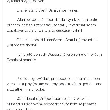
vykoktal a vydal se ven.
Erianel stál u dveří. Usmíval se na něj.
„Mám devadesát sedm bodů,“ vyhrkl Ezrath ještě
předtím, než se zrzek stačil zeptat. „Devadesát sedm,“
zopakoval to číslo. „Já…, já to
nechápu
!“ vyhrkl.
Erianel ho obdařil úsměvem. „Gratuluji,“ zazubil se.
„Jsi prostě dobrý!“
Ty nejisté pohledy Wasteřanů jejich směrem ovšem
Ezrathovi neunikly.
Protože byli zvědaví, jak dopadnou ostatní alespoň
z jejich skupiny (pokud se tedy podělí), zůstali ještě Erianel
s Ezrathem na chodbě.
„Osmdesát čtyři,“ pochlubil se jim Girwil wast
Munsart s úšklebkem. Vypadalo to, že komise je vážně
dobře naladěná!