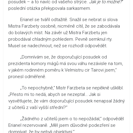
posudek – a to navíc od vašeho strýce.
Jak je to možné?
“
poslední otázka překypovala sarkasmem.
Erianel se tvářil odtažitě. Snažil se nebrat si slova
Mistra Farzbety osobně, nicméně cítil, že se zabodávala
do bolavých míst. Na závěr už Mistra Farzbetu jen
probodával chladným pohledem. Pevně semknul rty.
Musel se nadechnout, než se rozhodl odpovědět.
„Domnívám se, že doporučující posudek od
prezidenta komory mágů má svou váhu nezávisle na tom,
v jakém rodinném poměru k Velmistru cir Tairovi jsem,“
pronesl odměřeně.
„To nepochybně,“ Mistr Farzbeta se nepěkně ušklíbl.
„Přesto mi to nedá, abych se nezeptal… Jak si
vysvětlujete, že vám doporučující posudek nenapsal žádný
z učitelů z vaší vyšší střední?“
„Žádného z učitelů jsem o to nepožádal,“ odpověděl
Erianel rezervovaně. „Měl jsem důvodné podezření se
domnívat, že by nebyli objektivní.“