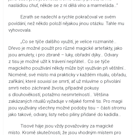
nasládlou chuť, někde se z ní dělá víno a marmeláda…“
Ezrath se nadechl a rychle pokračoval ve svém
povídání, než někdo položí nějakou jinou otázku. Tahle mu
vyhovovala.
„Co se týče dalšího využití, je velice rozmanité…
Dřevo je možné použít pro různé magické artefakty, jako
jsou amulety, i pro zbraně – luky, obřadní dýky… Odvary
z tisu je možné užít k trávení nepřátel… Co se týče
magického používání někdy může být využíván při věštění…
Nicméně, své místo má prakticky v každém rituálu, obřadu,
zaříkání, které souvisí se smrtí, ať už mluvíme o přivolání
smrti nebo záchraně života, případně pokusy
s dlouhověkostí, potažmo nesmrtelností… Většina
zakázaných rituálů vyžaduje v nějaké formě tis. Pro magii
jsou využívány všechny možné podoby tisu – části stromu
jako takové, odvary, listy nebo piliny přidané do kadidla…
Tisové háje jsou vždy považovány za magické
místo. Kromě skutečnosti, že jsou vhodným místem pro