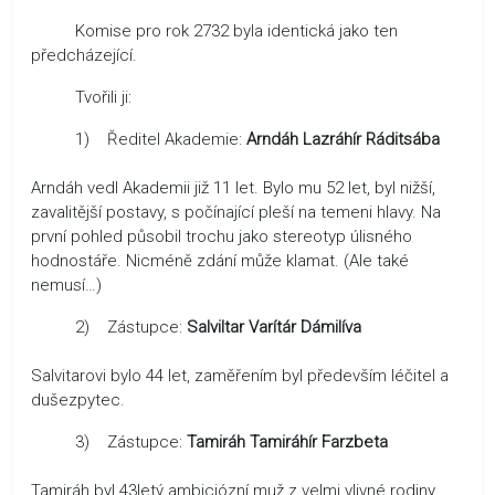
Komise pro rok 2732 byla identická jako ten
předcházející.
Tvořili ji:
1) Ředitel Akademie:
Arndáh Lazráhír Ráditsába
Arndáh vedl Akademii již 11 let. Bylo mu 52 let, byl nižší,
zavalitější postavy, s počínající pleší na temeni hlavy. Na
první pohled působil trochu jako stereotyp úlisného
hodnostáře. Nicméně zdání může klamat. (Ale také
nemusí…)
2) Zástupce:
Salviltar Varítár Dámilíva
Salvitarovi bylo 44 let, zaměřením byl především léčitel a
dušezpytec.
3) Zástupce:
Tamiráh Tamiráhír Farzbeta
Tamiráh byl 43letý ambiciózní muž z velmi vlivné rodiny.