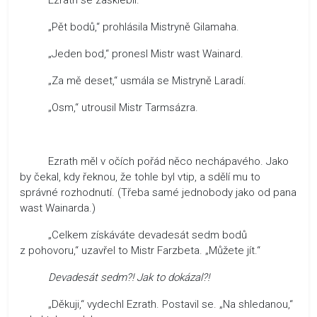
„Pět bodů,“ prohlásila Mistryně Gilamaha.
„Jeden bod,“ pronesl Mistr wast Wainard.
„Za mě deset,“ usmála se Mistryně Laradí.
„Osm,“ utrousil Mistr Tarmsázra.
Ezrath měl v očích pořád něco nechápavého. Jako
by čekal, kdy řeknou, že tohle byl vtip, a sdělí mu to
správné rozhodnutí. (Třeba samé jednobody jako od pana
wast Wainarda.)
„Celkem získáváte devadesát sedm bodů
z pohovoru,“ uzavřel to Mistr Farzbeta. „Můžete jít.“
Devadesát sedm?! Jak to dokázal?!
„Děkuji,“ vydechl Ezrath. Postavil se. „Na shledanou,“