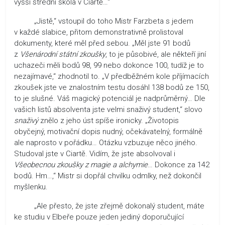
vyšší střední škola v Ciartě…“
„Jistě,“ vstoupil do toho Mistr Farzbeta s jedem
v každé slabice, přitom demonstrativně prolistoval
dokumenty, které měl před sebou. „Měl jste 91 bodů
z
Všenárodní státní zkoušky
, to je působivé, ale někteří jiní
uchazeči měli bodů 98, 99 nebo dokonce 100, tudíž je to
nezajímavé,“ zhodnotil to. „V předběžném kole příjímacích
zkoušek jste ve znalostním testu dosáhl 138 bodů ze 150,
to je slušné. Váš magický potenciál je nadprůměrný… Dle
vašich listů absolventa jste velmi snaživý student,“ slovo
snaživý
znělo z jeho úst spíše ironicky. „Životopis
obyčejný, motivační dopis nudný, očekávatelný, formálně
ale naprosto v pořádku… Otázku vzbuzuje něco jiného.
Studoval jste v Ciartě. Vidím, že jste absolvoval i
Všeobecnou zkoušky z magie a alchymie
… Dokonce za 142
bodů. Hm…,“ Mistr si dopřál chvilku odmlky, než dokončil
myšlenku.
„Ale přesto, že jste zřejmě dokonalý student, máte
ke studiu v Elbeře pouze jeden jediný doporučující