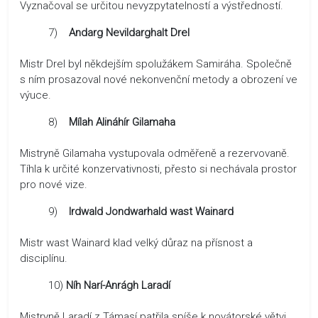
Vyznačoval se určitou nevyzpytatelností a výstředností.
7)
Andarg Nevildarghalt Drel
Mistr Drel byl někdejším spolužákem Samiráha. Společně
s ním prosazoval nové nekonvenční metody a obrození ve
výuce.
8)
Mílah Alináhír Gilamaha
Mistryně Gilamaha vystupovala odměřeně a rezervovaně.
Tíhla k určité konzervativnosti, přesto si nechávala prostor
pro nové vize.
9)
Irdwald Jondwarhald wast Wainard
Mistr wast Wainard klad velký důraz na přísnost a
disciplínu.
10)
Níh Narí-Anrágh Laradí
Mistryně Laradí z Támasí patřila spíše k novátorské větvi