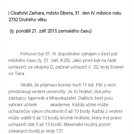
| Císařství Zarhara, město Elbera, 31. den IV. měsíce roku
2732 Druhého věku.
(tj. pondělí 21. září 2015 zemského času)
Pohovor byl 31. IV. dopoledne zahájen v šest půl
místního času (tj. 21. září, 8:20). Jako první byli na řadě
uchazeči ze skupiny D, začínal uchazeč č. 22, tedy Erianel
cir Taira.
Věděli, že přijímací komisi tvoří 11 lidí. Pět z nich
představují vedení univerzity. Je to ředitel, dva jeho
zástupci, tajemník a Mravokazatel. Dalších šest jsou
vybraní učitelé akademie. Každý učitel může
uchazečův výkon ohodnotit 0 až 10 body. Každý z vedení
může udělit 0 až 12 bodů, kromě ředitele, který má právo
uchazeči dát 0 až 13 bodů. Maximální možný počet
získaných bodů je tedy 121.