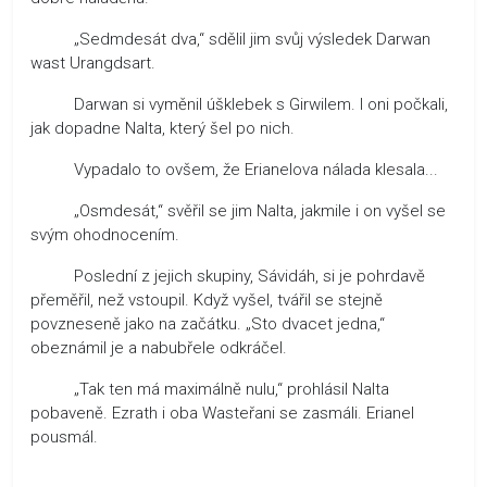
„Sedmdesát dva,“ sdělil jim svůj výsledek Darwan
wast Urangdsart.
Darwan si vyměnil úšklebek s Girwilem. I oni počkali,
jak dopadne Nalta, který šel po nich.
Vypadalo to ovšem, že Erianelova nálada klesala...
„Osmdesát,“ svěřil se jim Nalta, jakmile i on vyšel se
svým ohodnocením.
Poslední z jejich skupiny, Sávidáh, si je pohrdavě
přeměřil, než vstoupil. Když vyšel, tvářil se stejně
povzneseně jako na začátku. „Sto dvacet jedna,“
obeznámil je a nabubřele odkráčel.
„Tak ten má maximálně nulu,“ prohlásil Nalta
pobaveně. Ezrath i oba Wasteřani se zasmáli. Erianel
pousmál.