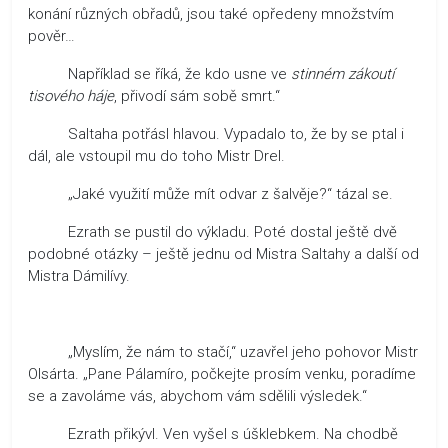
konání různých obřadů, jsou také opředeny množstvím
pověr…
Například se říká, že kdo usne ve
stinném zákoutí
tisového háje
, přivodí sám sobě smrt.“
Saltaha potřásl hlavou. Vypadalo to, že by se ptal i
dál, ale vstoupil mu do toho Mistr Drel.
„Jaké využití může mít odvar z šalvěje?“ tázal se.
Ezrath se pustil do výkladu. Poté dostal ještě dvě
podobné otázky – ještě jednu od Mistra Saltahy a další od
Mistra Dámilívy.
„Myslím, že nám to stačí,“ uzavřel jeho pohovor Mistr
Olsárta. „Pane Pálamíro, počkejte prosím venku, poradíme
se a zavoláme vás, abychom vám sdělili výsledek.“
Ezrath přikývl. Ven vyšel s úšklebkem. Na chodbě