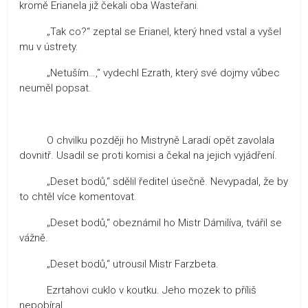
kromě Erianela již čekali oba Wasteřani.
„Tak co?“ zeptal se Erianel, který hned vstal a vyšel
mu v ústrety.
„Netuším…,“ vydechl Ezrath, který své dojmy vůbec
neuměl popsat.
O chvilku později ho Mistryně Laradí opět zavolala
dovnitř. Usadil se proti komisi a čekal na jejich vyjádření.
„Deset bodů,“ sdělil ředitel úsečně. Nevypadal, že by
to chtěl více komentovat.
„Deset bodů,“ obeznámil ho Mistr Dámilíva, tvářil se
vážně.
„Deset bodů,“ utrousil Mistr Farzbeta.
Ezrtahovi cuklo v koutku. Jeho mozek to příliš
nepobíral.