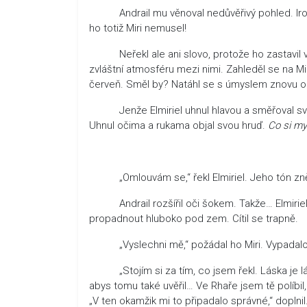
Andrail mu věnoval nedůvěřivý pohled. Ironick
ho totiž Miri nemusel!
Neřekl ale ani slovo, protože ho zastavil vážný
zvláštní atmosféru mezi nimi. Zahleděl se na Mi
červeň. Směl by? Natáhl se s úmyslem znovu oku
Jenže Elmiriel uhnul hlavou a směřoval svůj pohl
Uhnul očima a rukama objal svou hruď.
Co si my
„Omlouvám se,“ řekl Elmiriel. Jeho tón zněl 
Andrail rozšířil oči šokem. Takže… Elmiriel
propadnout hluboko pod zem. Cítil se trapně.
„Vyslechni mě,“ požádal ho Miri. Vypadalo t
„Stojím si za tím, co jsem řekl. Láska je lá
abys tomu také uvěřil… Ve Rhaře jsem tě políbil,
„V ten okamžik mi to připadalo správné,“ doplnil