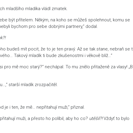
ch mladšího mladíka vládl zmatek.
 tebe být přítelem. Někým, na koho se můžeš spolehnout, komu se
nebyli bychom pro sebe dobrými partnery,“ dodal.
k?!
 budeš mít pocit, že to je ten pravý. Až se tak stane, nebraň se 
ého… Takový mladík ti bude zkušenostmi i věkově blíž…“
 pro mě moc starý?“ nechápal. To mu znělo přitaženě za vlasy! „B
…,“ starší mladík zrozpačitěl.
e i ten, že mě… nepřitahují muži,“ přiznal.
řitahují muži, a přesto ho políbil, aby ho co?
utěšil?!
Vždyť to bylo