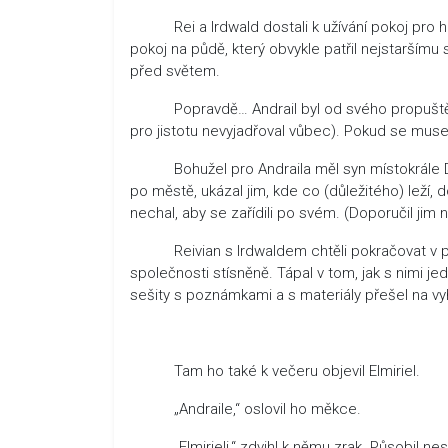
Rei a Irdwald dostali k užívání pokoj pro hosty
pokoj na půdě, který obvykle patřil nejstaršímu
před světem.
Popravdě… Andrail byl od svého propuštění ve
pro jistotu nevyjadřoval vůbec). Pokud se musel 
Bohužel pro Andraila měl syn místokrále Dales
po městě, ukázal jim, kde co (důležitého) leží, d
nechal, aby se zařídili po svém. (Doporučil jim ně
Reivian s Irdwaldem chtěli pokračovat v prochá
společnosti stísněně. Tápal v tom, jak s nimi jed
sešity s poznámkami a s materiály přešel na vyh
Tam ho také k večeru objevil Elmiriel.
„Andraile,“ oslovil ho měkce.
„Elmirieli,“ zdvihl k němu zrak. Působil nes