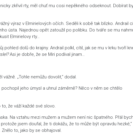
y zkřivil rty, měl chuť mu cosi nepěkného odseknout. Dobírat by
 výraz v Elmirielových očích. Seděli k sobě tak blízko. Andrail cít
riho ústa. Najednou opět zatoužil po polibku. Do tváře se mu nahrn
sit Elmirielovy rty…
ed dolů do krajiny. Andrail polkl, cítil, jak se mu v krku tvoří kne
slel?
Asi je dobře, že se Miri podíval jinam…
vážně. „Tohle nemůžu dovolit,“ dodal.
 pochopil jeho úmysl a uhnul záměrně? Něco v něm se chtělo
o, že váží každé své slovo.
ska. Na vztahu mezi mužem a mužem není nic špatného. Přál bych 
 protože jsem doufal, že ti dokážu, že to může být opravdu hezké,“ 
. Znělo to, jako by se obhajoval.