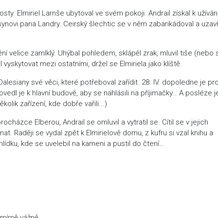
. Elmiriel Larnše ubytoval ve svém pokoji. Andrail získal k užíván
 synovi pana Landry. Ceirský šlechtic se v něm zabarikádoval a uzav
lice zamlklý. Uhýbal pohledem, sklápěl zrak, mluvil tiše (nebo 
vyskytovat mezi ostatními, držel se Elmiriela jako klíště.
iany své věci, které potřeboval zařídit. 28. IV. dopoledne je pr
ovedl je k hlavní budově, aby se nahlásili na příjimačky… A posléze j
kolik zařízení, kde dobře vařili...)
zce Elberou, Andrail se omluvil a vytratil se. Cítil se v jejich
nat. Raději se vydal zpět k Elmirielově domu, z kufru si vzal knihu a
lídku, kde se uvelebil na kameni a pustil do čtení…
mírně vážně.