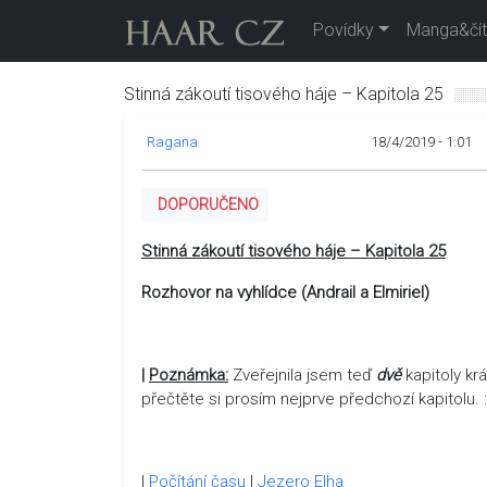
Povídky
Manga&čít
Stinná zákoutí tisového háje – Kapitola 25
Ragana
18/4/2019 - 1:01
DOPORUČENO
Stinná zákoutí tisového háje – Kapitola 25
Rozhovor na vyhlídce (Andrail a Elmiriel)
|
Poznámka:
Zveřejnila jsem teď
dvě
kapitoly kr
přečtěte si prosím nejprve předchozí kapitolu. :
|
Počítání času
|
Jezero Elha