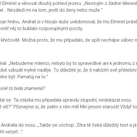
miriel a věnoval dlouhý pohled jezeru. „Nestojím o žádné tělesn
ovat… Nezáleží mi na tom, jestli do ženy nebo muže.“
e hněvu. Andrail si v hloubi duše uvědomoval, že mu Elmiriel práv
nitř něj to bublalo rozporuplnými pocity.
řečovitě. Možná proto, že mu připadalo, že spíš nechápe vůbec n
l. „Nebudeme milenci, nebylo by to spravedlivé ani k jednomu z n
bě vzbudil mylné naděje. To důležité je, že ti nabízím své přátelství
tebe být. Pamatuj na to.“
esně to teda znamená?
e. Ta otázka mu připadala opravdu stupidní, nedokázal svou
 víš?“ Přiznejme si, že zatím s ním měl Miri jenom starosti! Vždyť to
draila do nosu. „Takže se vzchop. Zítra tě čeká důležitý test a já
t večeři...“