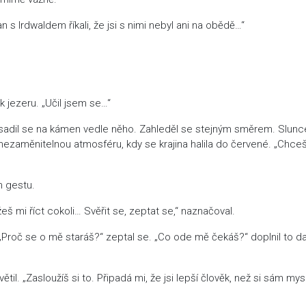
 Irdwaldem říkali, že jsi s nimi nebyl ani na obědě…“
jezeru. „Učil jsem se…“
adil se na kámen vedle něho. Zahleděl se stejným směrem. Slunc
 nezaměnitelnou atmosféru, kdy se krajina halila do červené. „Chceš
 gestu.
mi říct cokoli… Svěřit se, zeptat se,“ naznačoval.
oč se o mě staráš?“ zeptal se. „Co ode mě čekáš?“ doplnil to da
. „Zasloužíš si to. Připadá mi, že jsi lepší člověk, než si sám mysl