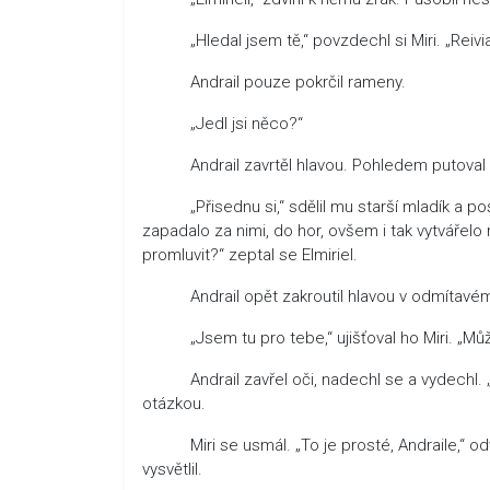
„Hledal jsem tě,“ povzdechl si Miri. „Reivian s
Andrail pouze pokrčil rameny.
„Jedl jsi něco?“
Andrail zavrtěl hlavou. Pohledem putoval k 
„Přisednu si,“ sdělil mu starší mladík a pos
zapadalo za nimi, do hor, ovšem i tak vytvářelo
promluvit?“ zeptal se Elmiriel.
Andrail opět zakroutil hlavou v odmítavém
„Jsem tu pro tebe,“ ujišťoval ho Miri. „Můžeš 
Andrail zavřel oči, nadechl se a vydechl. „Pr
otázkou.
Miri se usmál. „To je prosté, Andraile,“ odvětil
vysvětlil.