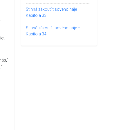
é
Stinná zákoutí tisového háje –
Kapitola 33
ě
Stinná zákoutí tisového háje –
Kapitola 34
ic.
ás,“
,“