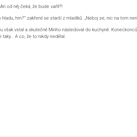
Miri od něj čeká, že bude
vařit
?!
du, hm?“ zakřenil se starší z mladíků. „Neboj se, nic na tom nen
 však vstal a skutečně Miriho následoval do kuchyně. Koneckonc
 taky… A co, že to nikdy nedělal.