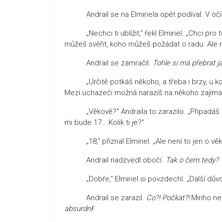
Andrail se na Elmiriela opět podíval. V očí
„Nechci ti ublížit,“ řekl Elmiriel. „Chci pro
můžeš svěřit, koho můžeš požádat o radu. Ale 
Andrail se zamračil.
Tohle si má přebrat ja
„Určitě potkáš někoho, a třeba i brzy, u koho
Mezi uchazeči možná narazíš na někoho zajímav
„Věkově?“ Andraila to zarazilo. „Připadáš si
mi bude 17… Kolik ti je?“
„18,“ přiznal Elmiriel. „Ale není to jen o věku
Andrail nadzvedl obočí.
Tak o čem tedy?
„Dobře,“ Elmiriel si povzdechl. „Další důvod j
Andrail se zarazil.
Co?! Počkat?!
Miriho nep
absurdní
!