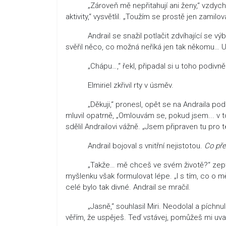
„Zároveň mě nepřitahují ani ženy,“ vzdychl El
aktivity,“ vysvětlil. „Toužím se prostě jen zamil
Andrail se snažil potlačit zdvíhající se výboj
svěřil něco, co možná neříká jen tak někomu… Uv
„Chápu…,“ řekl, připadal si u toho podivně k
Elmiriel zkřivil rty v úsměv.
„Děkuji,“ pronesl, opět se na Andraila podíva
mluvil opatrně, „Omlouvám se, pokud jsem... v to
sdělil Andrailovi vážně. „Jsem připraven tu pro 
Andrail bojoval s vnitřní nejistotou.
Co př
„Takže… mě chceš ve svém životě?“ zeptal s
myšlenku však formulovat lépe. „I s tím, co o mě
celé bylo tak divné. Andrail se mračil.
„Jasně,“ souhlasil Miri. Neodolal a píchnul An
věřím, že uspěješ. Teď vstávej, pomůžeš mi uvaři