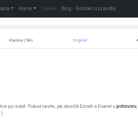
árna
Anime
Galerie
Blog
Kontakt a pravidla
Klasika (18+)
Originál
átce po sobě. Pokud nevíte, jak skončili Ezrath a Erianel u
pohovoru
,
 )