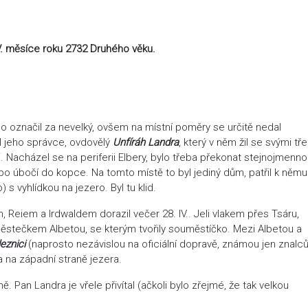
 IV. měsíce roku 2732 Druhého věku.
označil za nevelký, ovšem na místní poměry se určitě nedal
al jeho správce, ovdovělý
Unfíráh Landra
, který v něm žil se svými tř
. Nacházel se na periferii Elbery, bylo třeba překonat stejnojmenn
o úbočí do kopce. Na tomto místě to byl jediný dům, patřil k němu
s vyhlídkou na jezero. Byl tu klid.
em a Irdwaldem dorazil večer 28. IV.. Jeli vlakem přes Tsáru,
 městečkem Albetou, se kterým tvořily souměstíčko. Mezi Albetou a
eznici
(naprosto nezávislou na oficiální dopravě, známou jen znal
a na západní straně jezera.
n Landra je vřele přivítal (ačkoli bylo zřejmé, že tak velkou