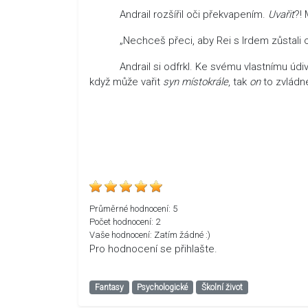
Andrail rozšířil oči překvapením.
Uvařit
?! 
„Nechceš přeci, aby Rei s Irdem zůstali o hla
Andrail si odfrkl. Ke svému vlastnímu údivu
když může vařit
syn místokrále
, tak
on
to zvládne
Průměrné hodnocení:
5
Počet hodnocení:
2
Vaše hodnocení:
Zatím žádné :)
Pro hodnocení se přihlašte.
Fantasy
Psychologické
Školní život