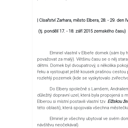
| Císařství Zarhara, město Elbera, 28. - 29. den
(tj. pondělí 17. - 18. září 2015 zemského času)
Elmiriel vlastnil v Elbeře domek (sám by ho 
považovat za malý). Většinu času se o něj star
dětmi. Domek byl dvoupatrový, s několika pokoji
řeku a vystoupat ještě kousek prašnou cestou p
rozlehlý pozemek (kde se vyskytovalo zvířectvo) 
Do Elbery společně s Larnšem, Andrailem, Rei
důležitý dopravní uzel, která byla propojená s
Elberou si místní postavili vlastní tzv.
Elžskou žel
této oblasti), která spojovala všechna městečk
Elmiriel je všechny ubytoval ve svém domě. Pa
návštěvu neočekával).