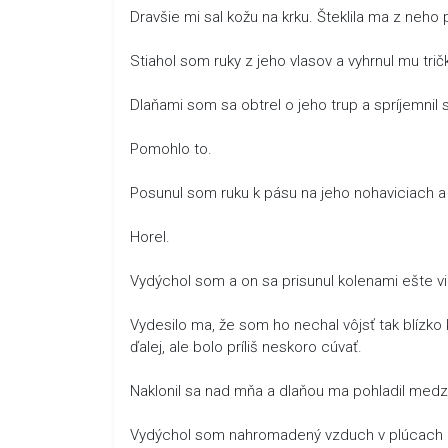
Dravšie mi sal kožu na krku. Šteklila ma z neho
Stiahol som ruky z jeho vlasov a vyhrnul mu tri
Dlaňami som sa obtrel o jeho trup a spríjemnil 
Pomohlo to.
Posunul som ruku k pásu na jeho nohaviciach a 
Horel.
Vydýchol som a on sa prisunul kolenami ešte vi
Vydesilo ma, že som ho nechal vôjsť tak blízko 
ďalej, ale bolo príliš neskoro cúvať.
Naklonil sa nad mňa a dlaňou ma pohladil medzi
Vydýchol som nahromadený vzduch v plúcach i