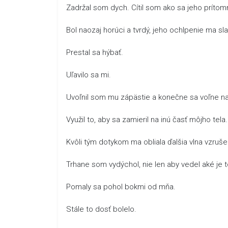
Zadržal som dych. Cítil som ako sa jeho príto
Bol naozaj horúci a tvrdý, jeho ochlpenie ma s
Prestal sa hýbať.
Uľavilo sa mi.
Uvoľnil som mu zápästie a konečne sa voľne n
Využil to, aby sa zamieril na inú časť môjho te
Kvôli tým dotykom ma obliala ďalšia vlna vzruše
Trhane som vydýchol, nie len aby vedel aké je t
Pomaly sa pohol bokmi od mňa.
Stále to dosť bolelo.