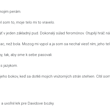
k mojim perám.
som to, moje telo mi to vravelo.
iť v jeden základný pud. Dokonalý súlad feromónov. Otupilý hráč ná
iac, než bola. Mozog mi vypol a ja som sa nechal viesť ním, jeho te
hy, tak, aby sme k sebe pasovali.
 s jazykom.
eho bokov, keď sa dotkli mojich vnútorných strán stehien. Cítil so
 a uvoľnil krk pre Davidove bozky.