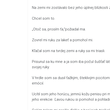
Na zemi mi zostávalo bez jeho úplnej blízkosti 
Chcel som to.
„Otoč sa, prosím ťa,“požiadal ma.
Zovrel mi ruku za lakeť a pomohol mi.
Kľačal som na tvrdej zemi a ruky sa mi triasli.
Prisunul sa ku mne a ja som iba počul šušťať lá
svojej ruky.
V hrdle som sa dusil ťažkým, šteklivým pocito
emócií.
Ucítil som jeho horúcu, jemnú kožu penisu pri
jeho erekcie. Ľavou rukou si pomohol a pohlad