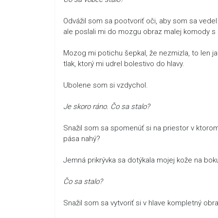
Odvážil som sa pootvoriť oči, aby som sa vede
ale poslali mi do mozgu obraz malej komody s 
Mozog mi potichu šepkal, že nezmizla, to len ja
tlak, ktorý mi udrel bolestivo do hlavy.
Ubolene som si vzdychol.
Je skoro ráno. Čo sa stalo?
Snažil som sa spomenúť si na priestor v ktor
pása nahý?
Jemná prikrývka sa dotýkala mojej kože na boku
Čo sa stalo?
Snažil som sa vytvoriť si v hlave kompletný obr