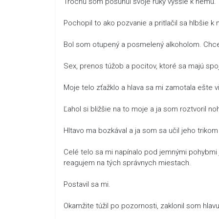
Trochu som posunul svoje ruky vyššie k nemu.
Pochopil to ako pozvanie a pritlačil sa hlbšie 
Bol som otupený a posmelený alkoholom. Chcel 
Sex, prenos túžob a pocitov, ktoré sa majú spoj
Moje telo zťažklo a hlava sa mi zamotala ešte v
Ľahol si bližšie na to moje a ja som roztvoril no
Hltavo ma bozkával a ja som sa učil jeho trikom
Celé telo sa mi napínalo pod jemnými pohybmi j
reagujem na tých správnych miestach.
Postavil sa mi.
Okamžite túžil po pozornosti, zaklonil som hlavu