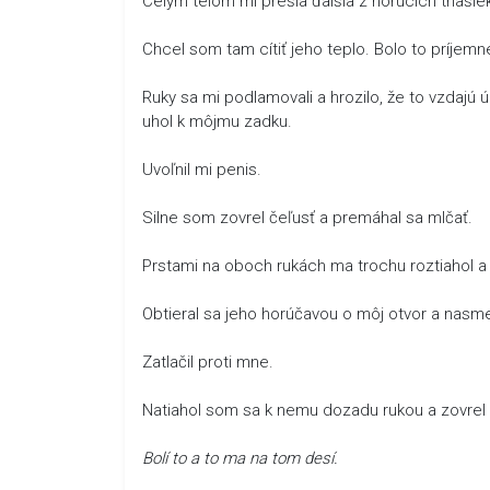
Celým telom mi prešla ďalšia z horúcich triašiek.
Chcel som tam cítiť jeho teplo. Bolo to príjemn
Ruky sa mi podlamovali a hrozilo, že to vzdajú 
uhol k môjmu zadku.
Uvoľnil mi penis.
Silne som zovrel čeľusť a premáhal sa mlčať.
Prstami na oboch rukách ma trochu roztiahol 
Obtieral sa jeho horúčavou o môj otvor a nasm
Zatlačil proti mne.
Natiahol som sa k nemu dozadu rukou a zovrel
Bolí to a to ma na tom desí.