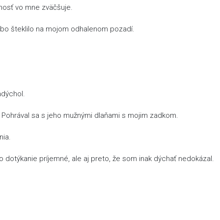
mnosť vo mne zväčšuje.
labo šteklilo na mojom odhalenom pozadí.
adýchol.
la. Pohrával sa s jeho mužnými dlaňami s mojim zadkom.
nia.
o dotýkanie príjemné, ale aj preto, že som inak dýchať nedokázal.