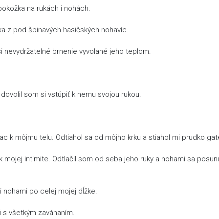
 pokožka na rukách i nohách.
čka z pod špinavých hasičských nohavíc.
si nevydržatelné brnenie vyvolané jeho teplom.
dovolil som si vstúpiť k nemu svojou rukou.
ac k môjmu telu. Odtiahol sa od môjho krku a stiahol mi prudko gat
k mojej intimite. Odtlačil som od seba jeho ruky a nohami sa posun
 nohami po celej mojej dĺžke.
 s všetkým zaváhaním.