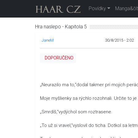
Povídky
Manga&čít
Hra naslepo - Kapitola 5
JaneM
30/8/2015 - 2:02
DOPORUČENO
„Neurazilo ma to,“dodal takmer pri mojich perá
Moje myšlienky sa rýchlo rozohnali. Určite to je k
„Smrdíš,“vydýchol som roztrasene.
„To už si vravel,“vyslovil do ticha. Dotkol sa le