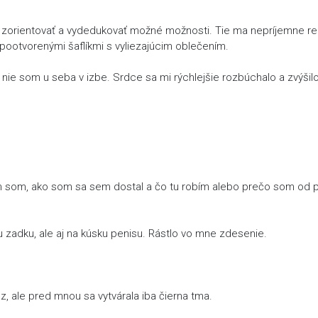
l zorientovať a vydedukovať možné možnosti. Tie ma nepríjemne rez
pootvorenými šaflíkmi s vyliezajúcim oblečením.
 nie som u seba v izbe. Srdce sa mi rýchlejšie rozbúchalo a zvýšil
om som, ako som sa sem dostal a čo tu robím alebo prečo som od p
 zadku, ale aj na kúsku penisu. Rástlo vo mne zdesenie.
az, ale pred mnou sa vytvárala iba čierna tma.