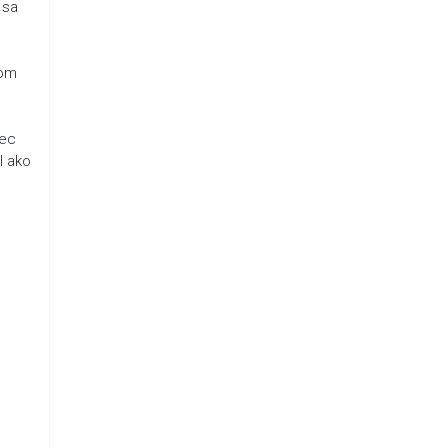
 sa
som
iec
l ako