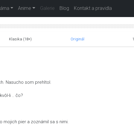
árna
Anime
Galerie
Blog
Kontakt a pravidla
Klasika (18+)
Originál
ch. Nasucho som prehltol.
vôl-li .. čo?
tmo mojich pier a zoznámil sa s nimi.