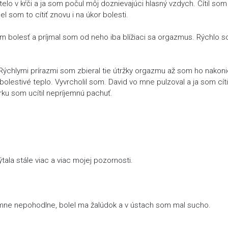
telo v kŕči a ja som počul môj doznievajúci hlasný vzdych. Cítil som
 som to cítiť znovu i na úkor bolesti.
 bolesť a príjmal som od neho iba blížiaci sa orgazmus. Rýchlo 
. Rýchlymi prírazmi som zbieral tie útržky orgazmu až som ho nakon
o bolestivé teplo. Vyvrcholil som. David vo mne pulzoval a ja som cíti
krku som ucítil nepríjemnú pachuť.
ýtala stále viac a viac mojej pozornosti.
ríjemne nepohodlne, bolel ma žalúdok a v ústach som mal sucho.