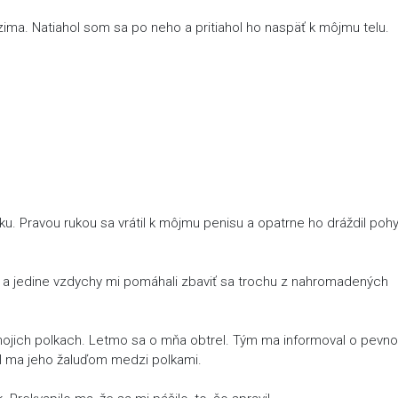
zima. Natiahol som sa po neho a pritiahol ho naspäť k môjmu telu.
tku. Pravou rukou sa vrátil k môjmu penisu a opatrne ho dráždil po
m a jedine vzdychy mi pomáhali zbaviť sa trochu z nahromadených
 mojich polkach. Letmo sa o mňa obtrel. Tým ma informoval o pevno
il ma jeho žaluďom medzi polkami.