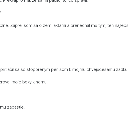
 Prekvapilo ma, že sa mi páčilo, to, čo spravil.
é.
úplne. Zaprel som sa o zem lakťami a prenechal mu tým, ten najlepš
a pritlačil sa so stoporeným penisom k môjmu chvejúcesamu zadku
eroval moje boky k nemu.
 mu zápästie.