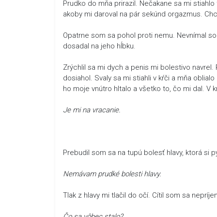
Prudko do mňa prirazil. Nečakane sa mi stiahlo 
akoby mi daroval na pár sekúnd orgazmus. Chcel
Opatrne som sa pohol proti nemu. Nevnímal som
dosadal na jeho hĺbku.
Zrýchlil sa mi dych a penis mi bolestivo navrel
dosiahol. Svaly sa mi stiahli v kŕči a mňa oblial
ho moje vnútro hltalo a všetko to, čo mi dal. V 
Je mi na vracanie.
Prebudil som sa na tupú bolesť hlavy, ktorá si p
Nemávam prudké bolesti hlavy.
Tlak z hlavy mi tlačil do očí. Cítil som sa nep
Čo sa vôbec stalo?