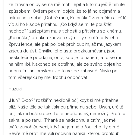
že zrovna on by se na mě mohl lepit a k tomu ještě tímhle
způsobem. Ovšem pak mi dojde, že to já ho objímám a
tisknu ho k sobě. „Dobré ráno, Koloušku,“ zamručím a ještě
víc si ho k sobě přitáhnu. „Co když se mi tě pouštět
nechce?“ zašeptám mu s tichostí a přitisknu se k němu.
„Koloušku,“ brouknu znovu a svými rty se otřu o ty jeho.
Zprvu lehce, ale pak polibek prohloubím, až mu jazykem
zajedu do úst. Chvilku jeho ústa prozkoumávám, jsou
neskutečně poddajná, on ví, kdo je tu pánem, a to se mi
na něm líbí. Nakonec se odtáhnu, ale ze svého objetí ho
nepustím, ani omylem. Je to velice zábavné. Navíc po
tom včerejšku by měl trochu odpočívat.
Hazuki
„Huh? C-co?“ rozšířím neklidně očí, když si mě přitáhne
blíž. Naše těla se tak tisknou přímo na sebe. Uwah, určitě
cítí, jak mi buší srdce. To je nepřípustný, nemožný. Proč to
sakra..a po ránu. Trhaně se nadechnu a cítím, jak mé
tváře zahoří červení, když se jemně otřou jeho rty o mé.
Sevře mě proti mé vůli podivná panika, kterou prohloubí