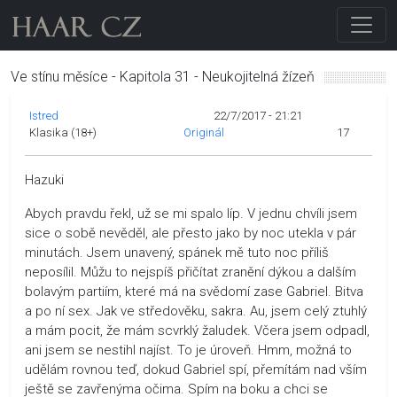
Ve stínu měsíce - Kapitola 31 - Neukojitelná žízeň
Istred
22/7/2017 - 21:21
Klasika (18+)
Originál
17
Hazuki
Abych pravdu řekl, už se mi spalo líp. V jednu chvíli jsem
sice o sobě nevěděl, ale přesto jako by noc utekla v pár
minutách. Jsem unavený, spánek mě tuto noc příliš
neposílil. Můžu to nejspíš přičítat zranění dýkou a dalším
bolavým partiím, které má na svědomí zase Gabriel. Bitva
a po ní sex. Jak ve středověku, sakra. Au, jsem celý ztuhlý
a mám pocit, že mám scvrklý žaludek. Včera jsem odpadl,
ani jsem se nestihl najíst. To je úroveň. Hmm, možná to
udělám rovnou teď, dokud Gabriel spí, přemítám nad vším
ještě se zavřenýma očima. Spím na boku a chci se