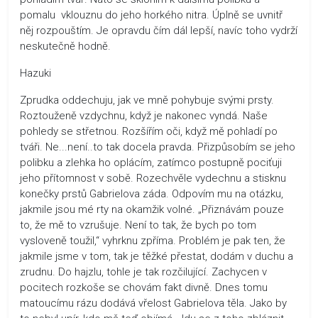
pomalu vklouznu do jeho horkého nitra. Úplně se uvnitř
něj rozpouštím. Je opravdu čím dál lepší, navíc toho vydrží
neskutečně hodně.
Hazuki
Zprudka oddechuju, jak ve mně pohybuje svými prsty.
Roztouženě vzdychnu, když je nakonec vyndá. Naše
pohledy se střetnou. Rozšířím oči, když mě pohladí po
tváři. Ne...není..to tak docela pravda. Přizpůsobím se jeho
polibku a zlehka ho oplácím, zatímco postupně pociťuji
jeho přítomnost v sobě. Rozechvěle vydechnu a stisknu
konečky prstů Gabrielova záda. Odpovím mu na otázku,
jakmile jsou mé rty na okamžik volné. „Přiznávám pouze
to, že mě to vzrušuje. Není to tak, že bych po tom
vysloveně toužil,“ vyhrknu zpříma. Problém je pak ten, že
jakmile jsme v tom, tak je těžké přestat, dodám v duchu a
zrudnu. Do hajzlu, tohle je tak rozčilující. Zachycen v
pocitech rozkoše se chovám fakt divně. Dnes tomu
matoucímu rázu dodává vřelost Gabrielova těla. Jako by