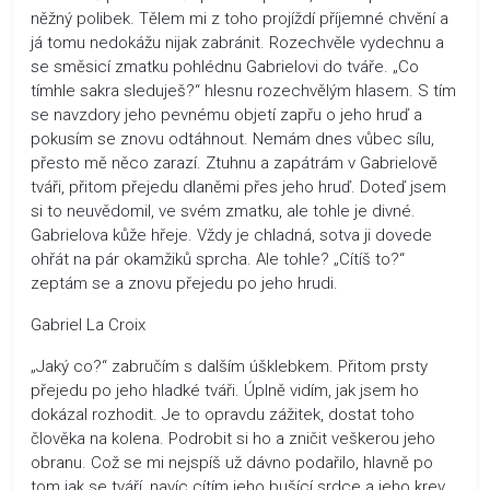
něžný polibek. Tělem mi z toho projíždí příjemné chvění a
já tomu nedokážu nijak zabránit. Rozechvěle vydechnu a
se směsicí zmatku pohlédnu Gabrielovi do tváře. „Co
tímhle sakra sleduješ?“ hlesnu rozechvělým hlasem. S tím
se navzdory jeho pevnému objetí zapřu o jeho hruď a
pokusím se znovu odtáhnout. Nemám dnes vůbec sílu,
přesto mě něco zarazí. Ztuhnu a zapátrám v Gabrielově
tváři, přitom přejedu dlaněmi přes jeho hruď. Doteď jsem
si to neuvědomil, ve svém zmatku, ale tohle je divné.
Gabrielova kůže hřeje. Vždy je chladná, sotva ji dovede
ohřát na pár okamžiků sprcha. Ale tohle? „Cítíš to?“
zeptám se a znovu přejedu po jeho hrudi.
Gabriel La Croix
„Jaký co?“ zabručím s dalším úšklebkem. Přitom prsty
přejedu po jeho hladké tváři. Úplně vidím, jak jsem ho
dokázal rozhodit. Je to opravdu zážitek, dostat toho
člověka na kolena. Podrobit si ho a zničit veškerou jeho
obranu. Což se mi nejspíš už dávno podařilo, hlavně po
tom jak se tváří, navíc cítím jeho bušící srdce a jeho krev,