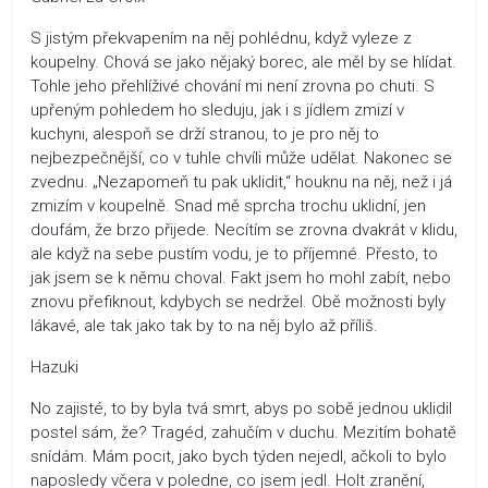
S jistým překvapením na něj pohlédnu, když vyleze z
koupelny. Chová se jako nějaký borec, ale měl by se hlídat.
Tohle jeho přehlíživé chování mi není zrovna po chuti. S
upřeným pohledem ho sleduju, jak i s jídlem zmizí v
kuchyni, alespoň se drží stranou, to je pro něj to
nejbezpečnější, co v tuhle chvíli může udělat. Nakonec se
zvednu. „Nezapomeň tu pak uklidit,“ houknu na něj, než i já
zmizím v koupelně. Snad mě sprcha trochu uklidní, jen
doufám, že brzo přijede. Necítím se zrovna dvakrát v klidu,
ale když na sebe pustím vodu, je to příjemné. Přesto, to
jak jsem se k němu choval. Fakt jsem ho mohl zabít, nebo
znovu přefiknout, kdybych se nedržel. Obě možnosti byly
lákavé, ale tak jako tak by to na něj bylo až příliš.
Hazuki
No zajisté, to by byla tvá smrt, abys po sobě jednou uklidil
postel sám, že? Tragéd, zahučím v duchu. Mezitím bohatě
snídám. Mám pocit, jako bych týden nejedl, ačkoli to bylo
naposledy včera v poledne, co jsem jedl. Holt zranění,