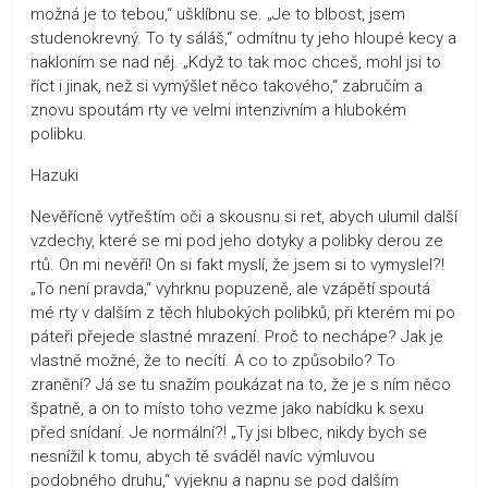
možná je to tebou,“ ušklíbnu se. „Je to blbost, jsem
studenokrevný. To ty sáláš,“ odmítnu ty jeho hloupé kecy a
nakloním se nad něj. „Když to tak moc chceš, mohl jsi to
říct i jinak, než si vymýšlet něco takového,“ zabručím a
znovu spoutám rty ve velmi intenzivním a hlubokém
polibku.
Hazuki
Nevěřícně vytřeštím oči a skousnu si ret, abych ulumil další
vzdechy, které se mi pod jeho dotyky a polibky derou ze
rtů. On mi nevěří! On si fakt myslí, že jsem si to vymyslel?!
„To není pravda,“ vyhrknu popuzeně, ale vzápětí spoutá
mé rty v dalším z těch hlubokých polibků, při kterém mi po
páteři přejede slastné mrazení. Proč to nechápe? Jak je
vlastně možné, že to necítí. A co to způsobilo? To
zranění? Já se tu snažím poukázat na to, že je s ním něco
špatně, a on to místo toho vezme jako nabídku k sexu
před snídaní. Je normální?! „Ty jsi blbec, nikdy bych se
nesnížil k tomu, abych tě sváděl navíc výmluvou
podobného druhu,“ vyjeknu a napnu se pod dalším