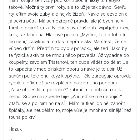
mám svoji žízeň vždy pod kontrolou a nikdy to nebylo
takové. Možná ty první roky, ale to už je tak dávno. Sevřu
rty, cítím svoje zuby, ale nejvíc žízeň. Navíc se ozve on a
já sevřu pěsti. Má samozřejmě pravdu, ale já bych ho v
tomhle okamžiku za ty jeho slova zaškrtil a vypil jeho krev,
krev, tak lahodná. Hladově polknu. „Myslím, že do toho ti
nic není,“ zasyknu a to dost nepřátelsky. Má štěstí, že se
vůbec držím. Předtím to bylo v pořádku, ale teď. Jako by
ta fyzická aktivita se mnou něco provedla. Až vypadne do
koupelny, zavolám Tristanovi, ten bude vědět co dělat. Je
to kapacita v medicínském oboru a navíc je to upír. Už
sahám po telefonu, když klopýtne. Tělo zareaguje opravdu
rychle a dřív, než se rozplácne na zemi, ho podepřu.
„Zase chceš líbat podlahu?“ zabručím a přitisknu se k
němu. Srdce mu zběsile bije. „Ani teď se mě nebojíš?“
otážu se a políbím ho na šíji. Mám nutkání do něj zanořit
špičáky, ale neudělám to, moje vůle je mnohem silnější než
touha po krvi.
Hazuki