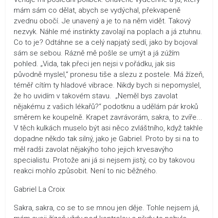
mám sám co dělat, abych se vydýchal, překvapeně
zvednu obočí. Je unavený a je to na něm vidět. Takový
nezvyk. Náhle mé instinkty zavolají na poplach a já ztuhnu.
Co to je? Odtáhne se a celý napjatý sedí, jako by bojoval
sám se sebou. Rázně mě pošle se umýt a já zúžím
pohled. „Vida, tak přeci jen nejsi v pořádku, jak sis
původně myslel,“ pronesu tiše a slezu z postele. Má žízeň,
téměř cítím ty hladové vibrace. Nikdy bych si nepomyslel,
že ho uvidím v takovém stavu. „Neměl bys zavolat
nějakému z vašich lékařů?“ podotknu a udělám pár kroků
směrem ke koupelně. Krapet zavrávorám, sakra, to zvíře...
V těch kulkách muselo být asi něco zvláštního, když takhle
dopadne někdo tak silný, jako je Gabriel. Proto by si na to
měl radši zavolat nějakýho toho jejich krvesavýho
specialistu. Protože ani já si nejsem jistý, co by takovou
reakci mohlo způsobit. Není to nic běžného.
Gabriel La Croix
Sakra, sakra, co se to se mnou jen děje. Tohle nejsem já,