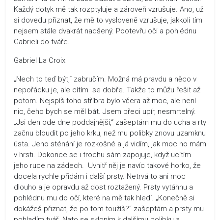
Každý dotyk mě tak rozptyluje a zároveň vzrušuje. Ano, už
si dovedu přiznat, že mě to vysloveně vzrušuje, jakkoli tím
nejsem stále dvakrát nadšený. Pootevřu oči a pohlédnu
Gabrieli do tváře.
Gabriel La Croix
„Nech to teď být,“ zabručím. Možná má pravdu a něco v
nepořádku je, ale cítím se dobře. Takže to můžu řešit až
potom. Nejspíš toho stříbra bylo včera až moc, ale není
nic, čeho bych se měl bát. Jsem přeci upír, nesmrtelný.
„Jsi den ode dne poddajnější,“ zašeptám mu do ucha a rty
začnu bloudit po jeho krku, než mu polibky znovu uzamknu
ústa. Jeho sténání je rozkošné a já vidím, jak moc ho mám
v hrsti. Dokonce se i trochu sám zapojuje, když ucítím
jeho ruce na zádech. Uvnitř něj je navíc takové horko, že
docela rychle přidám i další prsty. Netrvá to ani moc
dlouho a je opravdu až dost roztažený. Prsty vytáhnu a
pohlédnu mu do očí, které na mě tak hledí. „Konečně si
dokážeš přiznat, že po tom toužíš?“ zašeptám a prsty mu
pohladím tvář. Nato se skloním k dalšímu polibku a