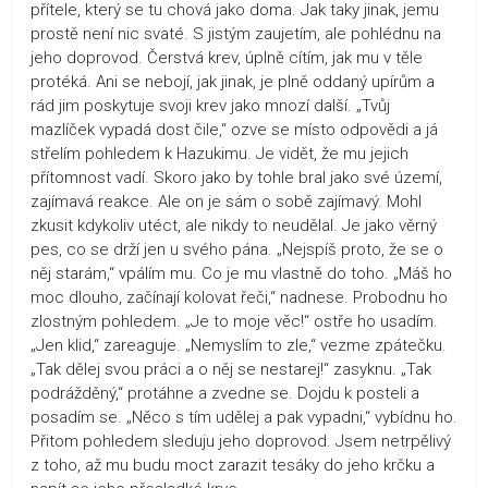
přítele, který se tu chová jako doma. Jak taky jinak, jemu
prostě není nic svaté. S jistým zaujetím, ale pohlédnu na
jeho doprovod. Čerstvá krev, úplně cítím, jak mu v těle
protéká. Ani se nebojí, jak jinak, je plně oddaný upírům a
rád jim poskytuje svoji krev jako mnozí další. „Tvůj
mazlíček vypadá dost čile,“ ozve se místo odpovědi a já
střelím pohledem k Hazukimu. Je vidět, že mu jejich
přítomnost vadí. Skoro jako by tohle bral jako své území,
zajímavá reakce. Ale on je sám o sobě zajímavý. Mohl
zkusit kdykoliv utéct, ale nikdy to neudělal. Je jako věrný
pes, co se drží jen u svého pána. „Nejspíš proto, že se o
něj starám,“ vpálím mu. Co je mu vlastně do toho. „Máš ho
moc dlouho, začínají kolovat řeči,“ nadnese. Probodnu ho
zlostným pohledem. „Je to moje věc!“ ostře ho usadím.
„Jen klid,“ zareaguje. „Nemyslím to zle,“ vezme zpátečku.
„Tak dělej svou práci a o něj se nestarej!“ zasyknu. „Tak
podrážděný,“ protáhne a zvedne se. Dojdu k posteli a
posadím se. „Něco s tím udělej a pak vypadni,“ vybídnu ho.
Přitom pohledem sleduju jeho doprovod. Jsem netrpělivý
z toho, až mu budu moct zarazit tesáky do jeho krčku a