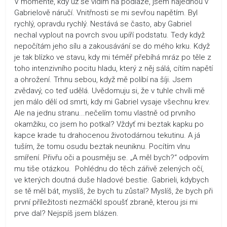
V momentě, kdy už se vidím na podlaze, jsem najednou v
Gabrielově náručí. Vnitřnosti se mi sevřou napětím. Byl
rychlý, opravdu rychlý. Nestává se často, aby Gabriel
nechal vyplout na povrch svou upíří podstatu. Tedy když
nepočítám jeho sílu a zakousávání se do mého krku. Když
je tak blízko ve stavu, kdy mi téměř přebíhá mráz po těle z
toho intenzivního pocitu hladu, který z něj sálá, cítím napětí
a ohrožení. Trhnu sebou, když mě políbí na šíji. Jsem
zvědavý, co teď udělá. Uvědomuju si, že v tuhle chvíli mě
jen málo dělí od smrti, kdy mi Gabriel vysaje všechnu krev.
Ale na jednu stranu...nečelím tomu vlastně od prvního
okamžiku, co jsem ho potkal? Vždyť mi beztak kapku po
kapce krade tu drahocenou životodárnou tekutinu. A já
tuším, že tomu osudu beztak neuniknu. Pocítím vlnu
smíření. Přivřu oči a pousměju se. „A měl bych?“ odpovím
mu tiše otázkou. Pohlédnu do těch zářivě zelených očí,
ve kterých doutná duše hladové bestie. Gabrieli, kdybych
se tě měl bát, myslíš, že bych tu zůstal? Myslíš, že bych při
první příležitosti nezmáčkl spoušť zbraně, kterou jsi mi
prve dal? Nejspíš jsem blázen.