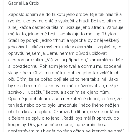
Gabriel La Croix
Zaposlouchám se do tlukotu jeho srdce. Bije tak hlasitě a
rychle, jako by mu chtělo vyskočit z hrudi. Bojí se, cítím to
z něj, každá částečka těla mi ukazuje jeho strach. Vzrušuje
mě to, to, jak se mě bojí. Uspokojuje to moji upíří bytost.
Stačil by pohyb, jedno trhnutí a vyprchal by z něj veškerý
jeho život. Lákává myšlenka, ale v okamžiku ji zaplaším, to
opravdu nejsem já. Jemu nemám důvod ubližovat,
alespoň prozatím. „Víš, že jsi případ, co,“ zamumlám a tiše
si povzdechnu. Pohladím jeho tvář a odhrnu mu zpocené
vlasy z čela. Chvíli mu opětuju pohled jeho tak zvláštních
očí. Cítím, že se pořád bojí, ale už to není tak silné. Jako
by se s tím smířil. Jako by mi začal důvěřovat víc, než je
zdrávo „Hlupáčku,“ šeptnu a skloním se k jeho rtům.
Opatrně je ochutnám. Jsou neskutečně dobré, zdá se, že
ten jed, nebo co to bylo, umocňuje i něco jiného než jen
chuť na krev a teplotu. Okamžik ho líbám, než se odtáhnu
a čelem se opřu o to jeho. „Radši bys měl jít opravdu do
koupelny. Dřív, jak se něco stane,“ upozorním ho a
nepřestávám mu hledět do těch očích, ve kterých se zračí