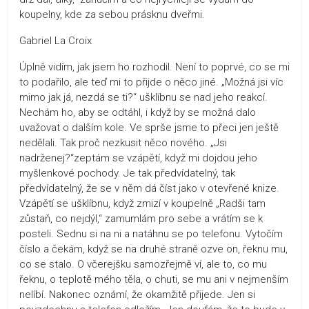
koupelny, kde za sebou prásknu dveřmi.
Gabriel La Croix
Úplně vidím, jak jsem ho rozhodil. Není to poprvé, co se mi
to podařilo, ale teď mi to přijde o něco jiné. „Možná jsi víc
mimo jak já, nezdá se ti?“ ušklíbnu se nad jeho reakcí.
Nechám ho, aby se odtáhl, i když by se možná dalo
uvažovat o dalším kole. Ve sprše jsme to přeci jen ještě
nedělali. Tak proč nezkusit něco nového. „Jsi
nadrženej?“zeptám se vzápětí, když mi dojdou jeho
myšlenkové pochody. Je tak předvídatelný, tak
předvídatelný, že se v něm dá číst jako v otevřené knize.
Vzápětí se ušklíbnu, když zmizí v koupelně „Radši tam
zůstaň, co nejdýl,“ zamumlám pro sebe a vrátím se k
posteli. Sednu si na ni a natáhnu se po telefonu. Vytočím
číslo a čekám, když se na druhé straně ozve on, řeknu mu,
co se stalo. O včerejšku samozřejmě ví, ale to, co mu
řeknu, o teplotě mého těla, o chuti, se mu ani v nejmenším
nelíbí. Nakonec oznámí, že okamžitě přijede. Jen si