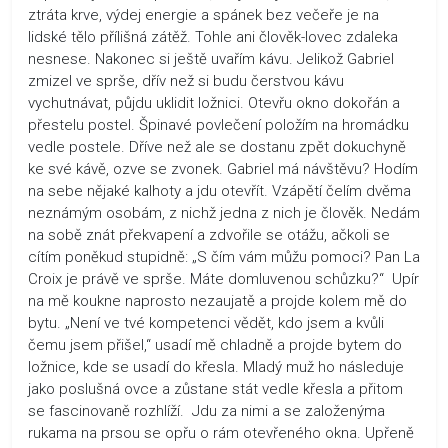
ztráta krve, výdej energie a spánek bez večeře je na
lidské tělo přílišná zátěž. Tohle ani člověk-lovec zdaleka
nesnese. Nakonec si ještě uvařím kávu. Jelikož Gabriel
zmizel ve sprše, dřív než si budu čerstvou kávu
vychutnávat, půjdu uklidit ložnici. Otevřu okno dokořán a
přestelu postel. Špinavé povlečení položím na hromádku
vedle postele. Dříve než ale se dostanu zpět dokuchyně
ke své kávě, ozve se zvonek. Gabriel má návštěvu? Hodím
na sebe nějaké kalhoty a jdu otevřít. Vzápětí čelím dvěma
neznámým osobám, z nichž jedna z nich je člověk. Nedám
na sobě znát překvapení a zdvořile se otážu, ačkoli se
cítím poněkud stupidně: „S čím vám můžu pomoci? Pan La
Croix je právě ve sprše. Máte domluvenou schůzku?“ Upír
na mě koukne naprosto nezaujatě a projde kolem mě do
bytu. „Není ve tvé kompetenci vědět, kdo jsem a kvůli
čemu jsem přišel,“ usadí mě chladně a projde bytem do
ložnice, kde se usadí do křesla. Mladý muž ho následuje
jako poslušná ovce a zůstane stát vedle křesla a přitom
se fascinovaně rozhlíží. Jdu za nimi a se založenýma
rukama na prsou se opřu o rám otevřeného okna. Upřeně