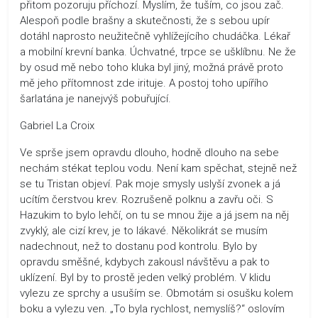
přitom pozoruju příchozí. Myslím, že tuším, co jsou zač.
Alespoň podle brašny a skutečnosti, že s sebou upír
dotáhl naprosto neužitečně vyhlížejícího chudáčka. Lékař
a mobilní krevní banka. Úchvatné, trpce se ušklíbnu. Ne že
by osud mě nebo toho kluka byl jiný, možná právě proto
mě jeho přítomnost zde irituje. A postoj toho upířího
šarlatána je nanejvýš pobuřující.
Gabriel La Croix
Ve sprše jsem opravdu dlouho, hodně dlouho na sebe
nechám stékat teplou vodu. Není kam spěchat, stejně než
se tu Tristan objeví. Pak moje smysly uslyší zvonek a já
ucítím čerstvou krev. Rozrušeně polknu a zavřu oči. S
Hazukim to bylo lehčí, on tu se mnou žije a já jsem na něj
zvyklý, ale cizí krev, je to lákavé. Několikrát se musím
nadechnout, než to dostanu pod kontrolu. Bylo by
opravdu směšné, kdybych zakousl návštěvu a pak to
uklízení. Byl by to prostě jeden velký problém. V klidu
vylezu ze sprchy a usuším se. Obmotám si osušku kolem
boku a vylezu ven. „To byla rychlost, nemyslíš?“ oslovím