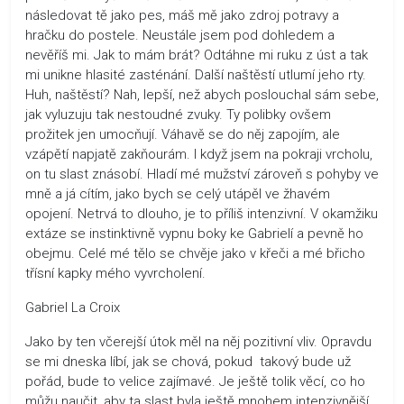
následovat tě jako pes, máš mě jako zdroj potravy a
hračku do postele. Neustále jsem pod dohledem a
nevěříš mi. Jak to mám brát? Odtáhne mi ruku z úst a tak
mi unikne hlasité zasténání. Další naštěstí utlumí jeho rty.
Huh, naštěstí? Nah, lepší, než abych poslouchal sám sebe,
jak vyluzuju tak nestoudné zvuky. Ty polibky ovšem
prožitek jen umocňují. Váhavě se do něj zapojím, ale
vzápětí napjatě zakňourám. I když jsem na pokraji vrcholu,
on tu slast znásobí. Hladí mé mužství zároveň s pohyby ve
mně a já cítím, jako bych se celý utápěl ve žhavém
opojení. Netrvá to dlouho, je to příliš intenzivní. V okamžiku
extáze se instinktivně vypnu boky ke Gabrielí a pevně ho
obejmu. Celé mé tělo se chvěje jako v křeči a mé břicho
třísní kapky mého vyvrcholení.
Gabriel La Croix
Jako by ten včerejší útok měl na něj pozitivní vliv. Opravdu
se mi dneska líbí, jak se chová, pokud takový bude už
pořád, bude to velice zajímavé. Je ještě tolik věcí, co ho
můžu naučit, aby ta slast byla ještě mnohem intenzivnější.