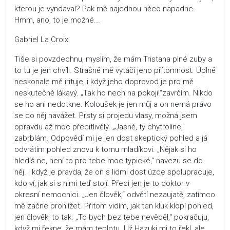
kterou je vyndaval? Pak mě najednou něco napadne.
Hmm, ano, to je možné...
Gabriel La Croix
Tiše si povzdechnu, myslím, že mám Tristana plné zuby a
to tu je jen chvíli. Strašně mě vytáčí jeho přítomnost. Úplně
neskonale mě irituje, i když jeho doprovod je pro mě
neskutečně lákavý. „Tak ho nech na pokoji!“zavrčím. Nikdo
se ho ani nedotkne. Koloušek je jen můj a on nemá právo
se do něj navážet. Prsty si projedu vlasy, možná jsem
opravdu až moc přecitlivělý. „Jasně, ty chytrolíne,“
zabrblám. Odpovědí mi je jen dost skeptický pohled a já
odvrátím pohled znovu k tomu mladíkovi. „Nějak si ho
hledíš ne, není to pro tebe moc typické,“ navezu se do
něj. I když je pravda, že on s lidmi dost úzce spolupracuje,
kdo ví, jak si s nimi teď stojí. Přeci jen je to doktor v
okresní nemocnici. „Jen člověk,“ odvětí nezaujatě, zatímco
mě začne prohlížet. Přitom vidím, jak ten kluk klopí pohled,
jen člověk, to tak. „To bych bez tebe nevěděl,“ pokračuju,
když mi řekne, že mám teplotu. Už Hazuki mi to řekl, ale