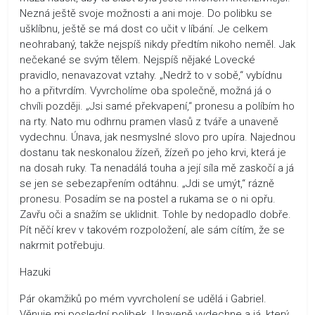
Nezná ještě svoje možnosti a ani moje. Do polibku se
ušklíbnu, ještě se má dost co učit v líbání. Je celkem
neohrabaný, takže nejspíš nikdy předtím nikoho neměl. Jak
nečekané se svým tělem. Nejspíš nějaké Lovecké
pravidlo, nenavazovat vztahy. „Nedrž to v sobě,“ vybídnu
ho a přitvrdím. Vyvrcholíme oba společně, možná já o
chvíli později. „Jsi samé překvapení,“ pronesu a políbím ho
na rty. Nato mu odhrnu pramen vlasů z tváře a unaveně
vydechnu. Únava, jak nesmyslné slovo pro upíra. Najednou
dostanu tak neskonalou žízeň, žízeň po jeho krvi, která je
na dosah ruky. Ta nenadálá touha a její síla mě zaskočí a já
se jen se sebezapřením odtáhnu. „Jdi se umýt,“ rázně
pronesu. Posadím se na postel a rukama se o ni opřu.
Zavřu oči a snažím se uklidnit. Tohle by nedopadlo dobře.
Pít něčí krev v takovém rozpoložení, ale sám cítím, že se
nakrmit potřebuju.
Hazuki
Pár okamžiků po mém vyvrcholení se udělá i Gabriel.
Věnuje mi poslední polibek. Unaveně vydechne a já, který