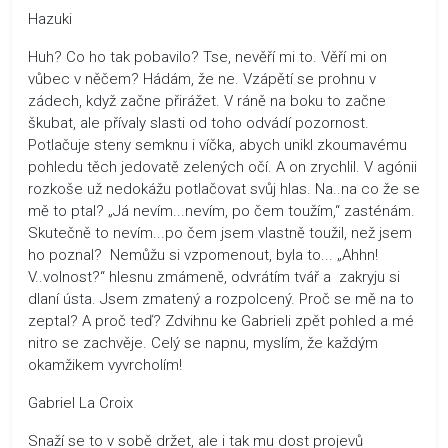
Hazuki
Huh? Co ho tak pobavilo? Tse, nevěří mi to. Věří mi on
vůbec v něčem? Hádám, že ne. Vzápětí se prohnu v
zádech, když začne přirážet. V ráně na boku to začne
škubat, ale přívaly slasti od toho odvádí pozornost.
Potlačuje steny semknu i víčka, abych unikl zkoumavému
pohledu těch jedovatě zelených očí. A on zrychlil. V agónii
rozkoše už nedokážu potlačovat svůj hlas. Na..na co že se
mě to ptal? „Já nevím...nevím, po čem toužím,“ zasténám.
Skutečně to nevím...po čem jsem vlastně toužil, než jsem
ho poznal? Nemůžu si vzpomenout, byla to... „Ahhn!
V..volnost?“ hlesnu zmámeně, odvrátím tvář a zakryju si
dlaní ústa. Jsem zmatený a rozpolcený. Proč se mě na to
zeptal? A proč teď? Zdvihnu ke Gabrieli zpět pohled a mé
nitro se zachvěje. Celý se napnu, myslím, že každým
okamžikem vyvrcholím!
Gabriel La Croix
Snaží se to v sobě držet, ale i tak mu dost projevů