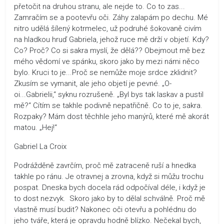
přetočit na druhou stranu, ale nejde to. Co to zas...
Zamračím se a pootevřu oči. Záhy zalapám po dechu. Mé
nitro udělá šílený kotrmelec, už podruhé šokovaně civím
na hladkou hruď Gabriela, jehož ruce mě drží v objetí. Kdy?
Co? Proč? Co si sakra myslí, že dělá?? Obejmout mě bez
mého vědomí ve spánku, skoro jako by mezi námi něco
bylo. Kruci to je...Proč se nemůže moje srdce zklidnit?
Zkusím se vymanit, ale jeho objetí je pevné. „O-
oi...Gabrielii,“ syknu rozrušeně. „Byl bys tak laskav a pustil
mě?“ Cítím se takhle podivně nepatřičně. Co to je, sakra.
Rozpaky? Mám dost těchhle jeho manýrů, které mě akorát
matou. „Hej!“
Gabriel La Croix
Podrážděně zavrčím, proč mě zatraceně ruší a hnedka
takhle po ránu. Je otravnej a zrovna, když si můžu trochu
pospat. Dneska bych docela rád odpočíval déle, i když je
to dost nezvyk. Skoro jako by to dělal schválně. Proč mě
vlastně musí budit? Nakonec oči otevřu a pohlédnu do
jeho tváře, která je opravdu hodně blízko. Nečekal bych,