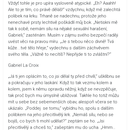
Vždyť tohle je pro upíra vysloveně atypické. „Eh? Aaahh!
Ale to je tím, co právě děláš!“ vzdychnu, když mě zalechtá
polibek na krku. Trhaně se nadechnu, protože jeho
nenechavé prsty lechtivě poškádlí můj bok. „Netiskni mě
tak k sobě, nemám sílu na nějaké sexuální harašení,
Gabrieli,“ zasténám. Musím v zájmu svého bezpečí raději
uvést věci na pravou míru. „Je s tebou něco divně! Tvá
kůže...tvé tělo hřeje,“ vydechnu s dalším záchvěvem
svého těla. „Vážně to necítíš? Nepřijde ti to zvláštní?“
Gabriel La Croix
„Já ti jen oplácím to, co jsi dělal ty před chvílí,“ ušklíbnu se
a pokračuju v jeho laskání. Když to tak vezmu kolem a
kolem, jsem k němu opravdu něžný, když se nevzpěčuje,
tak proč bych mu úmyslně ubližoval. Takhle ho totiž můžu
mít u sebe bez sebemenších obav, alespoň včera se to
ukázalo. „Poddej se tomu,“ vybídnu ho, spolu s dalším
polibkem na jeho přecitlivělý krk. „Nemáš sílu, nebo se
bojíš, co bych ti mohl udělat?“ zeptám se ho. „Jsi
přecitlivělý a chceš to,“ zašeptám mu do ucha. „Hmm…