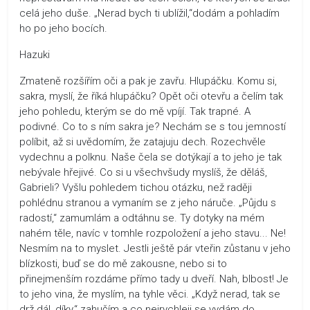
celá jeho duše. „Nerad bych ti ublížil,“dodám a pohladím
ho po jeho bocích.
Hazuki
Zmateně rozšířím oči a pak je zavřu. Hlupáčku. Komu si,
sakra, myslí, že říká hlupáčku? Opět oči otevřu a čelím tak
jeho pohledu, kterým se do mě vpíjí. Tak trapné. A
podivné. Co to s ním sakra je? Nechám se s tou jemností
políbit, až si uvědomím, že zatajuju dech. Rozechvěle
vydechnu a polknu. Naše čela se dotýkají a to jeho je tak
nebývale hřejivé. Co si u všechvšudy myslíš, že děláš,
Gabrieli? Vyšlu pohledem tichou otázku, než raději
pohlédnu stranou a vymaním se z jeho náruče. „Půjdu s
radostí,“ zamumlám a odtáhnu se. Ty dotyky na mém
nahém těle, navíc v tomhle rozpoložení a jeho stavu... Ne!
Nesmím na to myslet. Jestli ještě pár vteřin zůstanu v jeho
blízkosti, buď se do mě zakousne, nebo si to
přinejmenším rozdáme přímo tady u dveří. Nah, blbost! Je
to jeho vina, že myslím, na tyhle věci. „Když nerad, tak se
drž dál, díky,“ zahučím a co nejrychleji se vydám do