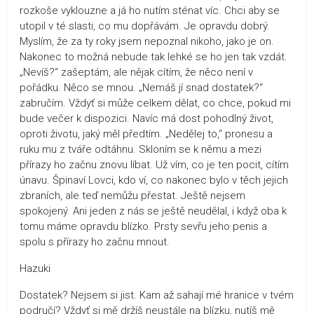
rozkoše vyklouzne a já ho nutím sténat víc. Chci aby se
utopil v té slasti, co mu dopřávám. Je opravdu dobrý.
Myslím, že za ty roky jsem nepoznal nikoho, jako je on.
Nakonec to možná nebude tak lehké se ho jen tak vzdát.
„Nevíš?“ zašeptám, ale nějak cítím, že něco není v
pořádku. Něco se mnou. „Nemáš jí snad dostatek?“
zabručím. Vždyť si může celkem dělat, co chce, pokud mi
bude večer k dispozici. Navíc má dost pohodlný život,
oproti životu, jaký měl předtím. „Nedělej to,“ pronesu a
ruku mu z tváře odtáhnu. Skloním se k němu a mezi
přírazy ho začnu znovu líbat. Už vím, co je ten pocit, cítím
únavu. Špinaví Lovci, kdo ví, co nakonec bylo v těch jejich
zbraních, ale teď nemůžu přestat. Ještě nejsem
spokojený. Ani jeden z nás se ještě neudělal, i když oba k
tomu máme opravdu blízko. Prsty sevřu jeho penis a
spolu s přírazy ho začnu mnout.
Hazuki
Dostatek? Nejsem si jist. Kam až sahají mé hranice v tvém
područí? Vždyť si mě držíš neustále na blízku, nutíš mě