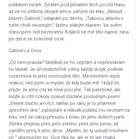
polibkem na krk. Zvrátím pod přívalem těch pocitů hlavu,
až se mi stříbrný obojek lehce zařízne do krku. „Nebuď
blázen, Gabrieli,“ zalapám po dechu. „Takovou aktivitu v
tuhle chvíli neustojím,“ špitnu slabým hlasem. Ve svém
stavu jsem teď bezbranný. Kdykoli se mé tělo napne, rána
po dýce se bolestivě ozve.
Gabriel La Croix
„Co není pravda?“škádlivě se ho zeptám a nepřestávám
ho laskat. Je až neskutečně citlivý, každý dotyk, polibek
rozechvívá to jeho nestoudné tělo. Má mnohem lepší
reakce, než jsem si myslel, že kdy bude mít. I když mi
přijde, že jeho city ke mně jsou jiné. Tak patetické, ale
může si cítit cokoliv, pokud zůstane poslušným psem.
„Stejně stačilo jen říct, takhle po ránu je to příjemné
zpestření dne,“ zašeptám a několik polibků mu nechám na
krku, než se rukou přesunu z boku do jeho dolních partií.
Zlehka přejedu přes jeho stehno, přes jeho penis, až
zamířím prsty k jeho dírce. „Myslím, že ty ustojíš mnohem
víc,“ ubezpečím ho. Sice říká ne, ale je to jen chabý