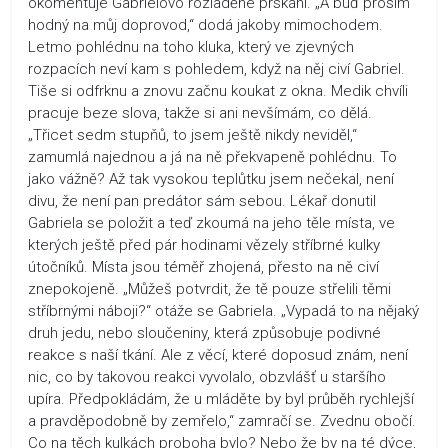
okomentuje Gabrielovo rozladěné prskání. „A buď prosím
hodný na můj doprovod,“ dodá jakoby mimochodem.
Letmo pohlédnu na toho kluka, který ve zjevných
rozpacích neví kam s pohledem, když na něj civí Gabriel.
Tiše si odfrknu a znovu začnu koukat z okna. Medik chvíli
pracuje beze slova, takže si ani nevšímám, co dělá.
„Třicet sedm stupňů, to jsem ještě nikdy neviděl,“
zamumlá najednou a já na ně překvapeně pohlédnu. To
jako vážně? Až tak vysokou teplůtku jsem nečekal, není
divu, že není pan predátor sám sebou. Lékař donutil
Gabriela se položit a teď zkoumá na jeho těle místa, ve
kterých ještě před pár hodinami vězely stříbrné kulky
útočníků. Místa jsou téměř zhojená, přesto na ně civí
znepokojeně. „Můžeš potvrdit, že tě pouze střelili těmi
stříbrnými náboji?“ otáže se Gabriela. „Vypadá to na nějaký
druh jedu, nebo sloučeniny, která způsobuje podivné
reakce s naší tkání. Ale z věcí, které doposud znám, není
nic, co by takovou reakci vyvolalo, obzvlášť u staršího
upíra. Předpokládám, že u mláděte by byl průběh rychlejší
a pravděpodobně by zemřelo,“ zamračí se. Zvednu obočí.
Co na těch kulkách proboha bylo? Nebo že by na té dýce,