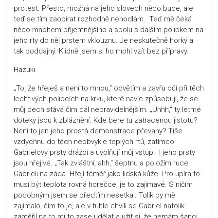
protest. Přesto, možná na jeho slovech něco bude, ale
teď se tím zaobírat rozhodně nehodlám. Teď mě čeká
něco mnohem příjemnějšího a spolu s dalším polibkem na
jeho rty do něj prstem vklouznu. Je neskutečně horký a
tak poddajný. Klidně jsem si ho mohl vzít bez přípravy.
Hazuki
„To, že hřeješ a není to mnou,“ odvětím a zavřu oči při těch
lechtivých polibcích na krku, které navíc způsobují, že se
můj dech stává čím dál nepravidelnějším. „Unhh,“ ty letmé
doteky jsou k zbláznění. Kde bere tu zatracenou jistotu?
Není to jen jeho prostá demonstrace převahy? Tiše
vzdychnu do těch neobvykle teplých rtů, zatímco
Gabrielovy prsty dráždí a uvolňují můj vstup. I jeho prsty
jsou hřejivé. „Tak zvláštní, ahh,“ šeptnu a položím ruce
Gabrieli na záda. Hřejí téměř jako lidská kůže. Pro upíra to
musí být teplota rovná horečce, je to zajímavé. S ničím
podobným jsem se předtím nesetkal. Tolik by mě
zajímalo, čím to je, ale v tuhle chvíli se Gabriel natolik
zaměřil na to mi to zase udělat a užít si, že nemám šanci.