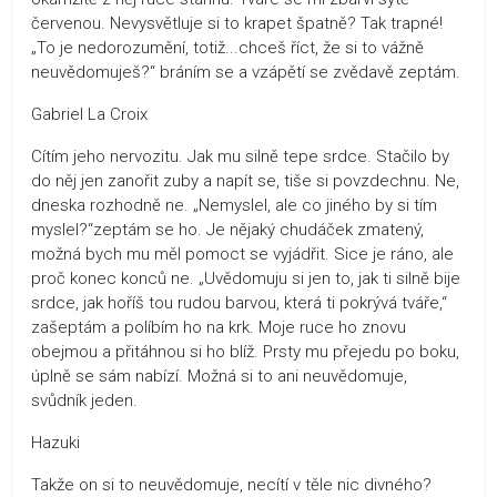
červenou. Nevysvětluje si to krapet špatně? Tak trapné!
„To je nedorozumění, totiž...chceš říct, že si to vážně
neuvědomuješ?“ bráním se a vzápětí se zvědavě zeptám.
Gabriel La Croix
Cítím jeho nervozitu. Jak mu silně tepe srdce. Stačilo by
do něj jen zanořit zuby a napít se, tiše si povzdechnu. Ne,
dneska rozhodně ne. „Nemyslel, ale co jiného by si tím
myslel?“zeptám se ho. Je nějaký chudáček zmatený,
možná bych mu měl pomoct se vyjádřit. Sice je ráno, ale
proč konec konců ne. „Uvědomuju si jen to, jak ti silně bije
srdce, jak hoříš tou rudou barvou, která ti pokrývá tváře,“
zašeptám a políbím ho na krk. Moje ruce ho znovu
obejmou a přitáhnou si ho blíž. Prsty mu přejedu po boku,
úplně se sám nabízí. Možná si to ani neuvědomuje,
svůdník jeden.
Hazuki
Takže on si to neuvědomuje, necítí v těle nic divného?