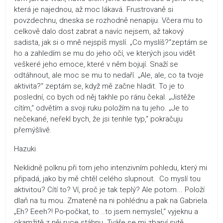
která je najednou, až moc lákavá. Frustrovaně si
povzdechnu, dneska se rozhodně nenapiju. Včera mu to
celkově dalo dost zabrat a navíc nejsem, až takový
sadista, jak si o mně nejspíš myslí. „Co myslíš?“zeptám se
ho a zahledím se mu do jeho očí, ve kterých jsou vidět
veškeré jeho emoce, které v něm bojují. Snaží se
odtáhnout, ale moc se mu to nedaří. „Ale, ale, co ta tvoje
aktivita?“ zeptám se, když mě začne hladit. To je to
poslední, co bych od něj takhle po ránu čekal. „Jistěže
cítím,“ odvětím a svoji ruku položím na tu jeho. „Je to
nečekané, neřekl bych, že jsi tenhle typ,“ pokračuju
přemýšlivě.
Hazuki
Neklidně polknu při tom jeho intenzivním pohledu, který mi
připadá, jako by mě chtěl celého slupnout. Co myslí tou
aktivitou? Cítí to? Ví, proč je tak teplý? Ale potom... Položí
dlaň na tu mou. Zmateně na ni pohlédnu a pak na Gabriela.
„Eh? Eeeh?! Po-počkat, to ..to jsem nemyslel,“ vyjeknu a
okamžitě z něj ruce stáhnu. Tváře se mi zbarví sytě