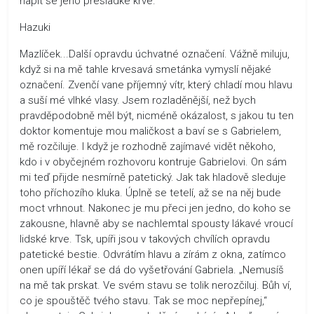
napít se jeho přesladké krve.
Hazuki
Mazlíček...Další opravdu úchvatné označení. Vážně miluju,
když si na mě tahle krvesavá smetánka vymyslí nějaké
označení. Zvenčí vane příjemný vítr, který chladí mou hlavu
a suší mé vlhké vlasy. Jsem rozladěnější, než bych
pravděpodobně měl být, nicméně okázalost, s jakou tu ten
doktor komentuje mou maličkost a baví se s Gabrielem,
mě rozčiluje. I když je rozhodně zajímavé vidět někoho,
kdo i v obyčejném rozhovoru kontruje Gabrielovi. On sám
mi teď přijde nesmírně patetický. Jak tak hladově sleduje
toho příchozího kluka. Úplně se tetelí, až se na něj bude
moct vrhnout. Nakonec je mu přeci jen jedno, do koho se
zakousne, hlavně aby se nachlemtal spousty lákavé vroucí
lidské krve. Tsk, upíři jsou v takových chvílích opravdu
patetické bestie. Odvrátím hlavu a zírám z okna, zatímco
onen upíří lékař se dá do vyšetřování Gabriela. „Nemusíš
na mě tak prskat. Ve svém stavu se tolik nerozčiluj. Bůh ví,
co je spouštěč tvého stavu. Tak se moc nepřepínej,“