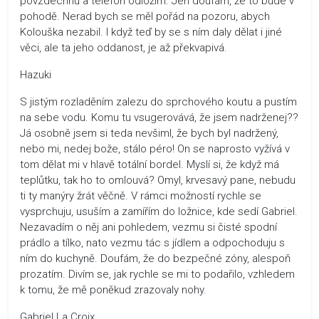
povzdechnu a telefon odložím. Jen doufám, že to bude v
pohodě. Nerad bych se měl pořád na pozoru, abych
Kolouška nezabil. I když teď by se s ním daly dělat i jiné
věci, ale ta jeho oddanost, je až překvapivá.
Hazuki
S jistým rozladěním zalezu do sprchového koutu a pustím
na sebe vodu. Komu tu vsugerovává, že jsem nadrženej??
Já osobně jsem si teda nevšiml, že bych byl nadržený,
nebo mi, nedej bože, stálo péro! On se naprosto vyžívá v
tom dělat mi v hlavě totální bordel. Myslí si, že když má
teplůtku, tak ho to omlouvá? Omyl, krvesavý pane, nebudu
ti ty manýry žrát věčně. V rámci možností rychle se
vysprchuju, usuším a zamířím do ložnice, kde sedí Gabriel.
Nezavadím o něj ani pohledem, vezmu si čisté spodní
prádlo a tílko, nato vezmu tác s jídlem a odpochoduju s
ním do kuchyně. Doufám, že do bezpečné zóny, alespoň
prozatím. Divím se, jak rychle se mi to podařilo, vzhledem
k tomu, že mě poněkud zrazovaly nohy.
Gabriel La Croix