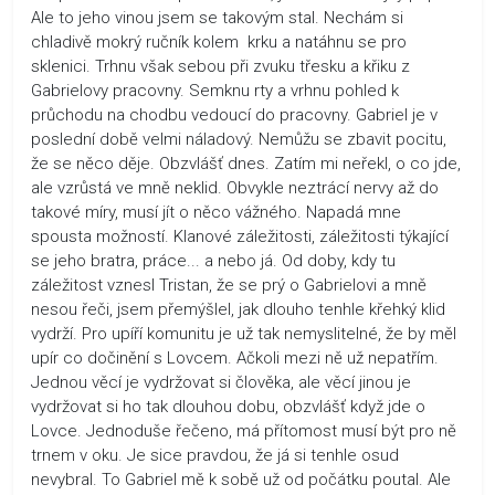
Ale to jeho vinou jsem se takovým stal. Nechám si
chladivě mokrý ručník kolem krku a natáhnu se pro
sklenici. Trhnu však sebou při zvuku třesku a křiku z
Gabrielovy pracovny. Semknu rty a vrhnu pohled k
průchodu na chodbu vedoucí do pracovny. Gabriel je v
poslední době velmi náladový. Nemůžu se zbavit pocitu,
že se něco děje. Obzvlášť dnes. Zatím mi neřekl, o co jde,
ale vzrůstá ve mně neklid. Obvykle neztrácí nervy až do
takové míry, musí jít o něco vážného. Napadá mne
spousta možností. Klanové záležitosti, záležitosti týkající
se jeho bratra, práce... a nebo já. Od doby, kdy tu
záležitost vznesl Tristan, že se prý o Gabrielovi a mně
nesou řeči, jsem přemýšlel, jak dlouho tenhle křehký klid
vydrží. Pro upíří komunitu je už tak nemyslitelné, že by měl
upír co dočinění s Lovcem. Ačkoli mezi ně už nepatřím.
Jednou věcí je vydržovat si člověka, ale věcí jinou je
vydržovat si ho tak dlouhou dobu, obzvlášť když jde o
Lovce. Jednoduše řečeno, má přítomost musí být pro ně
trnem v oku. Je sice pravdou, že já si tenhle osud
nevybral. To Gabriel mě k sobě už od počátku poutal. Ale