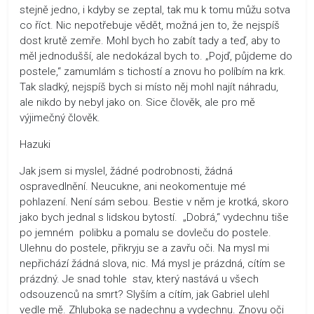
stejně jedno, i kdyby se zeptal, tak mu k tomu můžu sotva
co říct. Nic nepotřebuje vědět, možná jen to, že nejspíš
dost krutě zemře. Mohl bych ho zabít tady a teď, aby to
měl jednodušší, ale nedokázal bych to. „Pojď, půjdeme do
postele,“ zamumlám s tichostí a znovu ho políbím na krk.
Tak sladký, nejspíš bych si místo něj mohl najít náhradu,
ale nikdo by nebyl jako on. Sice člověk, ale pro mě
výjimečný člověk.
Hazuki
Jak jsem si myslel, žádné podrobnosti, žádná
ospravedlnění. Neucukne, ani neokomentuje mé
pohlazení. Není sám sebou. Bestie v něm je krotká, skoro
jako bych jednal s lidskou bytostí. „Dobrá,“ vydechnu tiše
po jemném polibku a pomalu se dovleču do postele.
Ulehnu do postele, přikryju se a zavřu oči. Na mysl mi
nepřichází žádná slova, nic. Má mysl je prázdná, cítím se
prázdný. Je snad tohle stav, který nastává u všech
odsouzenců na smrt? Slyším a cítím, jak Gabriel ulehl
vedle mě. Zhluboka se nadechnu a vydechnu. Znovu oči