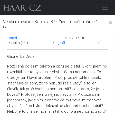
Ve stínu měsíce - Kapitola 37 - Živoucí noční můra - 1.
část
Istred
18/11/2017 - 18:18
Klasika (18+)
Originál
12
Gabriel La Croix
Rozčileně položím telefon a opřu se o stůl. Skoro jsem ho
rozmlátil, ale to by v tuhle chvíli ničemu nepomohlo. To
otec je ten hlavní problém. Proč, proč se tohle muselo
stát? Myslel jsem, že to nebude řešit, vždyť je to jen
člověk, tak proč bych ho nemohl mít? Jen proto, že je to
Lovec? Protože jsem z něj nic nevytáhl? Protože s ním
jednám tak, jak s ním jednám? Že mu dovolím trénovat,
aby z něj něco bylo a dokázal se alespoň trochu bránit?
Nebo je to tím, že ho mám tak dlouho a nechci ho zabít?