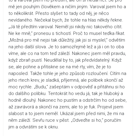
mě jen pouhým člověkem a ničím jiným. Varoval jsem ho a
to několikrát. Přesto slyšet to tady od něj, je něco
nevídaného. Nečekal bych, že tohle na hlas někdy řekne.
„Já tě předtím varoval. Neměl jsi nikdy nic takového cítit.
Ne ke mně,“ pronesu s tichostí. Proč to musel teďka říkat.
„Možná pro mě nejsi tak důležitý, jak jsi si myslel,“ odvětím
na jeho další slova. Je to samozřejmě lež a já i on to oba
víme, ale co na tom teď záleží. Nakonec jsem měl pravdu,
když zbraň pustí. Neudělal by to, jak předvídatelný. Když
se, ale pohne a přitiskne se na mé rty, vím, že je to
naposled. Takže tohle je jeho způsob rozloučení. Cítím na
jeho rtech krev, je sladká, příjemná, ale polibek skončí až
moc rychle. „Budu,“ zašeptám v odpověď a přitáhnu si ho
do dalšího polibku. Tentokrát ho vedu já, tak je hluboký a
hodně dlouhý. Nakonec ho pustím a odstrčím ho od sebe,
až zavrávorá a skončí na zemi, ale to je fuk. Projevil jsem
slabost a to jsem neměl. Ukázal jsem před nimi, že mi na
něm záleží. Sevřu ruce v pěst. „Odveďte si ho,“ poručím
jim a odvrátím se k oknu.