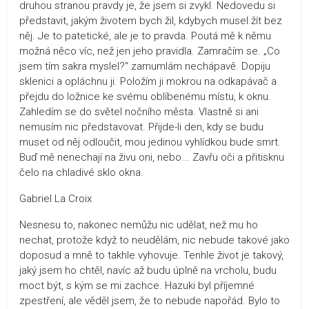
druhou stranou pravdy je, že jsem si zvykl. Nedovedu si
představit, jakým životem bych žil, kdybych musel žít bez
něj. Je to patetické, ale je to pravda. Poutá mě k němu
možná něco víc, než jen jeho pravidla. Zamračím se. „Co
jsem tím sakra myslel?“ zamumlám nechápavě. Dopiju
sklenici a opláchnu ji. Položím ji mokrou na odkapávač a
přejdu do ložnice ke svému oblíbenému místu, k oknu.
Zahledím se do světel nočního města. Vlastně si ani
nemusím nic představovat. Přijde-li den, kdy se budu
muset od něj odloučit, mou jedinou vyhlídkou bude smrt.
Buď mě nenechají na živu oni, nebo... Zavřu oči a přitisknu
čelo na chladivé sklo okna.
Gabriel La Croix
Nesnesu to, nakonec nemůžu nic udělat, než mu ho
nechat, protože když to neudělám, nic nebude takové jako
doposud a mně to takhle vyhovuje. Tenhle život je takový,
jaký jsem ho chtěl, navíc až budu úplně na vrcholu, budu
moct být, s kým se mi zachce. Hazuki byl příjemné
zpestření, ale věděl jsem, že to nebude napořád. Bylo to