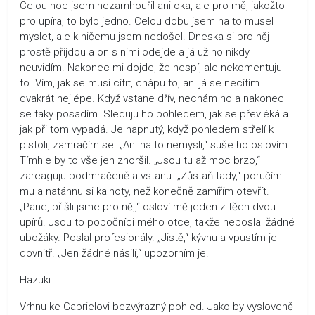
Celou noc jsem nezamhouřil ani oka, ale pro mě, jakožto
pro upíra, to bylo jedno. Celou dobu jsem na to musel
myslet, ale k ničemu jsem nedošel. Dneska si pro něj
prostě přijdou a on s nimi odejde a já už ho nikdy
neuvidím. Nakonec mi dojde, že nespí, ale nekomentuju
to. Vím, jak se musí cítit, chápu to, ani já se necítím
dvakrát nejlépe. Když vstane dřív, nechám ho a nakonec
se taky posadím. Sleduju ho pohledem, jak se převléká a
jak při tom vypadá. Je napnutý, když pohledem střelí k
pistoli, zamračím se. „Ani na to nemysli,“ suše ho oslovím.
Tímhle by to vše jen zhoršil. „Jsou tu až moc brzo,“
zareaguju podmračeně a vstanu. „Zůstaň tady,“ poručím
mu a natáhnu si kalhoty, než konečně zamířím otevřít.
„Pane, přišli jsme pro něj,“ osloví mě jeden z těch dvou
upírů. Jsou to pobočníci mého otce, takže neposlal žádné
ubožáky. Poslal profesionály. „Jistě,“ kývnu a vpustím je
dovnitř. „Jen žádné násilí,“ upozorním je.
Hazuki
Vrhnu ke Gabrielovi bezvýrazný pohled. Jako by vysloveně