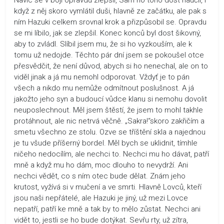
když z něj skoro vymlátil duši, hlavně ze začátku, ale pak s
ním Hazuki celkem srovnal krok a přizpůsobil se. Opravdu
se mi líbilo, jak se zlepšil. Konec konců byl dost šikovný,
aby to zvládl. Slíbil jsem mu, že si ho vyzkouším, ale k
tomu už nedojde. Těchto pár dní jsem se pokoušel otce
přesvědčit, že není důvod, abych si ho nenechal, ale on to
viděl jinak a já mu nemohl odporovat. Vždyť je to pán
všech a nikdo mu nemůže odmítnout poslušnost. A já
jakožto jeho syn a budoucí vůdce klanu si nemohu dovolit
neuposlechnout. Měl jsem štěstí, že jsem to mohl takhle
protáhnout, ale nic netrvá věčně. „Sakra!“skoro zakřičím a
smetu všechno ze stolu. Ozve se tříštění skla a najednou
je tu všude příšerný bordel. Měl bych se uklidnit, tímhle
ničeho nedocílím, ale nechci to. Nechci mu ho dávat, patří
mně a když mu ho dám, moc dlouho to nevydrží. Ani
nechci vědět, co s ním otec bude dělat. Znám jeho
krutost, vyžívá si v mučení a ve smrti. Hlavně Lovců, kteří
jsou naši nepřátelé, ale Hazuki je jiný, už mezi Lovce
nepatří, patří ke mně a tak by to mělo zůstat. Nechci ani
vidět to, jestli se ho bude dotýkat. Sevřu rty, už zítra,