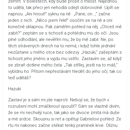
zemřít. V bolestech, kdy bude prosit o milost. Najednou
to udělá, tak přeci jen nehodlá odejít dobrovolně. Upíři se
napnou. „Ani hnout!” syknu na ně . „Pane, on…,” začne
jeden z nich. „Něco jsem řekl!” osočím se na ně a oni
konečně sklapnou. Pak zaměřím pohled na něj. „Chceš mě
zabít?” zeptám se s tichostí a pohlédnu mu do očí. Jsou
plné odhodlání, ale nevěřím mu, že by mě zabil. Ne, po
těch strávených dnech na to nemá, i když tohle jednání
nezůstane u mého otce bez odezvy. „Hazuki,” zašeptám s
tichostí jeho jméno a vyjdu mu vstříc. Zastavím se, až když
se zbraň dotkne mého čela. „Tak střílej, jestli na to máš,”
vybídnu ho. Přitom nepřestávám hledět do jeho očí, tak co
teď uděláš?
Hazuki
Zastaví je a sám mi jde naproti. Nebojí se, že bych v
rozrušení mohl zmáčknout spoušť? Sám se vlastně divím,
že se mi nechvějí ruce, tak jako se divoce zmítá má duše
a mé srdce. Skousnu si ret a opětuji Gabrielovi pohled. Ze
rtu mi nakonec začne stékat tenký pramínek krve. Olíznu