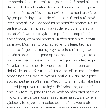
Je pravda, že s tím tréninkem jsem možná zašel až moc
daleko, ale bylo to nutné. Navíc ohledně informací jsem
ani nechtěl nic zjišťovat, nic neví, nebo to není tak zásadní.
Byl jen podřadný Lovec, nic víc a nic míň. Ani o té nové
látce nevěděl nic. Tak proč mi ho nemůže nechat. Navíc
tenhle byt už není prázdný a všude je cítit jeho sladká
lidská vůně. Je to nezvyklé, ale proč ne, alespoň mám
společnost, která mě neomrzí. Každý den s ním je totiž
zajímavý. Musím si to přiznat, ač je to šílené, tak musím
uznat to, že jsem si na něj zvykl a je to s ním i fajn. Je to
člověk a přesto je mi jeho společnost příjemná, dokonce
jsem kvůli němu udělal i pár ústupků, jak neskutečné, pro
člověka, ale stalo se. Hlavně v posledních dnech byl
dobrý. Je unavený z trénování a v posteli i mimo ní je dost
poddajný a nezvykle mi vychází vstříc. Uklidnil se a jeho
společnost je mi příjemná. Předtím to s ním bylo také fajn,
ale teď je opravdu rozkošný a dělá všechno, co po něm
chci, a k tomu ty jeho rozpaky, když po něm chci něco víc.
I když je pravda, že musí snášet moje nálady, ale to je jen
výsledek toho, že jsem celou dobu řešil tu věc s otcem.
Navíc se v boji opravdu zlepšil, Sam ho toho dost naučil, i