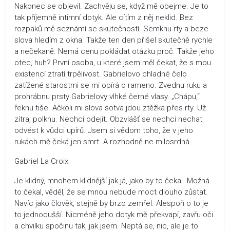
Nakonec se objevil. Zachvěju se, když mě obejme. Je to
tak příjemně intimní dotyk. Ale cítím z něj neklid. Bez
rozpaků mě seznámí se skutečností. Semknu rty a beze
slova hledím z okna. Takže ten den přišel skutečně rychle
a nečekaně. Nemá cenu pokládat otázku proč. Takže jeho
otec, huh? První osoba, u které jsem měl čekat, že s mou
existencí ztratí trpělivost. Gabrielovo chladné čelo
zatížené starostmi se mi opírá o rameno. Zvednu ruku a
prohrábnu prsty Gabrielovy vlhké černé vlasy. „Chápu,“
řeknu tiše. Ačkoli mi slova sotva jdou ztěžka přes rty. Už
zítra, polknu. Nechci odejít. Obzvlášť se nechci nechat
odvést k vůdci upírů. Jsem si vědom toho, že v jeho
rukách mě čeká jen smrt. A rozhodně ne milosrdná.
Gabriel La Croix
Je klidný, mnohem klidnější jak já, jako by to čekal. Možná
to čekal, věděl, že se mnou nebude moct dlouho zůstat.
Navíc jako člověk, stejně by brzo zemřel. Alespoň o to je
to jednodušší. Nicméně jeho dotyk mě překvapí, zavřu oči
a chvilku spočinu tak, jak jsem. Neptá se, nic, ale je to