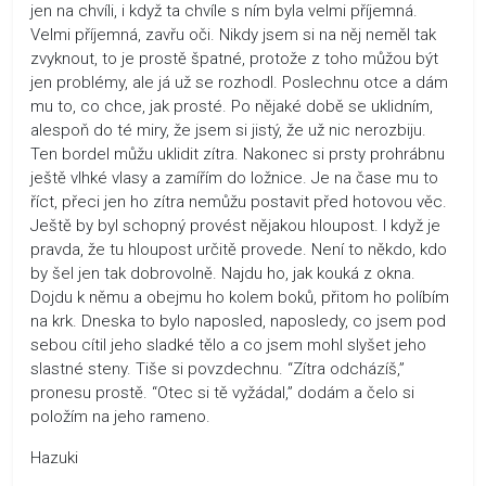
jen na chvíli, i když ta chvíle s ním byla velmi příjemná.
Velmi příjemná, zavřu oči. Nikdy jsem si na něj neměl tak
zvyknout, to je prostě špatné, protože z toho můžou být
jen problémy, ale já už se rozhodl. Poslechnu otce a dám
mu to, co chce, jak prosté. Po nějaké době se uklidním,
alespoň do té miry, že jsem si jistý, že už nic nerozbiju.
Ten bordel můžu uklidit zítra. Nakonec si prsty prohrábnu
ještě vlhké vlasy a zamířím do ložnice. Je na čase mu to
říct, přeci jen ho zítra nemůžu postavit před hotovou věc.
Ještě by byl schopný provést nějakou hloupost. I když je
pravda, že tu hloupost určitě provede. Není to někdo, kdo
by šel jen tak dobrovolně. Najdu ho, jak kouká z okna.
Dojdu k němu a obejmu ho kolem boků, přitom ho políbím
na krk. Dneska to bylo naposled, naposledy, co jsem pod
sebou cítil jeho sladké tělo a co jsem mohl slyšet jeho
slastné steny. Tiše si povzdechnu. “Zítra odcházíš,”
pronesu prostě. “Otec si tě vyžádal,” dodám a čelo si
položím na jeho rameno.
Hazuki