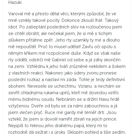
Hazuki
Varoval mě a přesto dělal věci, kterými způsobil, že ve
mně vznikly takové pocity. Dokonce zkouší lhát. Takový
idiot. Po zašeptání posledních slov na rozloučenou jsem
se chtěl obrátit, ale nečekal jsem, že si mě s tichým
slůvkem přitáhne zpět. Jeho rty uzamkly ty mé a dlouho
mě nepouštěl. Proč to musel udělat! Zavřu oči spolu s
němým křikem mé rozpolcené duše. Když se však naše
rty oddělí, odstrčí mě Gabriel od sebe a já záhy skončím
na zemi. Vzhlédnu k jeho tváři zrůzněné neklidem a šokem
z vlastních reakcí. Nakonec jako údery zvonu pronese
poslední rozkaz a nastaví mi záda. Tohle je tedy definitivní
sbohem. Nevesele se uchechtnu. Vstanu a nechám se
sevřít chladnýma rukama upírů, kteří mě dovedou vstříc
mému bídnému osudu. Nebráním se a držím hlavu hrdě
vztyčenou. Dveře od bytu se za námi zabouchnou a já
jsem vlečen pryč. Ruce mé gardy mě téměř drtí. Jsou
vzteklí, že jsem si dovolil namířit zbraň na jejich prince.
Nejspíš to řeknou jeho drahému papá, který mi to
rozhodně dá sežrat i s úroky. Sklopím pohled a tiše sedím,