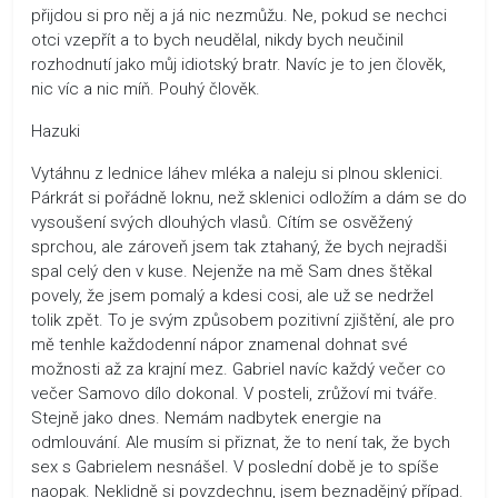
přijdou si pro něj a já nic nezmůžu. Ne, pokud se nechci
otci vzepřít a to bych neudělal, nikdy bych neučinil
rozhodnutí jako můj idiotský bratr. Navíc je to jen člověk,
nic víc a nic míň. Pouhý člověk.
Hazuki
Vytáhnu z lednice láhev mléka a naleju si plnou sklenici.
Párkrát si pořádně loknu, než sklenici odložím a dám se do
vysoušení svých dlouhých vlasů. Cítím se osvěžený
sprchou, ale zároveň jsem tak ztahaný, že bych nejradši
spal celý den v kuse. Nejenže na mě Sam dnes štěkal
povely, že jsem pomalý a kdesi cosi, ale už se nedržel
tolik zpět. To je svým způsobem pozitivní zjištění, ale pro
mě tenhle každodenní nápor znamenal dohnat své
možnosti až za krajní mez. Gabriel navíc každý večer co
večer Samovo dílo dokonal. V posteli, zrůžoví mi tváře.
Stejně jako dnes. Nemám nadbytek energie na
odmlouvání. Ale musím si přiznat, že to není tak, že bych
sex s Gabrielem nesnášel. V poslední době je to spíše
naopak. Neklidně si povzdechnu, jsem beznadějný případ.