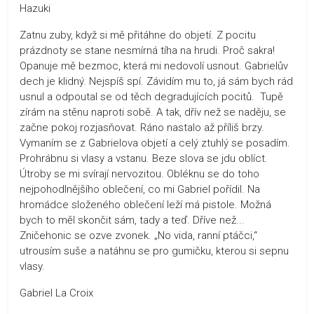
Hazuki
Zatnu zuby, když si mě přitáhne do objetí. Z pocitu
prázdnoty se stane nesmírná tíha na hrudi. Proč sakra!
Opanuje mě bezmoc, která mi nedovolí usnout. Gabrielův
dech je klidný. Nejspíš spí. Závidím mu to, já sám bych rád
usnul a odpoutal se od těch degradujících pocitů. Tupě
zírám na stěnu naproti sobě. A tak, dřív než se naděju, se
začne pokoj rozjasňovat. Ráno nastalo až příliš brzy.
Vymaním se z Gabrielova objetí a celý ztuhlý se posadím.
Prohrábnu si vlasy a vstanu. Beze slova se jdu oblíct.
Útroby se mi svírají nervozitou. Obléknu se do toho
nejpohodlnějšího oblečení, co mi Gabriel pořídil. Na
hromádce složeného oblečení leží má pistole. Možná
bych to měl skončit sám, tady a teď. Dříve než...
Zničehonic se ozve zvonek. „No vida, ranní ptáčci,“
utrousím suše a natáhnu se pro gumičku, kterou si sepnu
vlasy.
Gabriel La Croix