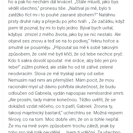
ho a pak ho nechám dál krvácet. „Stále mluvíš, jako bys
věděl všechno,“ pronesu tiše. „Naštval jsi mě, bylo ti
zatěžko říct mi i to pouhé zasrané sbohem?“ Natáhnu
prsty druhé ruky a přejedu po jeho tváři. „ Ze začátku, když
jsem tě poznal, by mi to bylo jedno. Býval bych uvítal,
kdybys zmizel z mého života, jako by se nic nestalo. Ale
objevil ses znovu a teď se na to podívej,“ řeknu hořce a
smutně se pousměju. „Připoutal sis mě k sobě takovým
způsobem, že celé mé bytí křičí, že od tebe nechce pryč.
Kdo ti sakra dovolil spoutat mé srdce, aby bilo jen pro
tebe!“ zúžím pohled, ale stále ho od té zářivé zelené
neodvracím. Slova ze mě tryskají samy od sebe.
Nemusím nad nimi ani přemýšlet. Mám pocit, že mou
racionální mysl už dávno pohřbila skutečnost, že budu
odloučen od Gabriela, vydán napospas nemilosrdné smrti.
„Ale prosím, tady máme konečnou. Těžko uvěřit, že se
dokážeš vzdát něčeho, co ti patří, Gabrieli. Zrovna ty,
takový majetnický bastard,“ uchechtnu se. Možná nejsem
férový, co na tom. Moc dobře vím, že on si tohle nepřál.
Že mu na mně svým způsobem trochu záleží, jinak by
toho pro mě tolik neudělal. „Jsem ti vděčný. Za všechno,