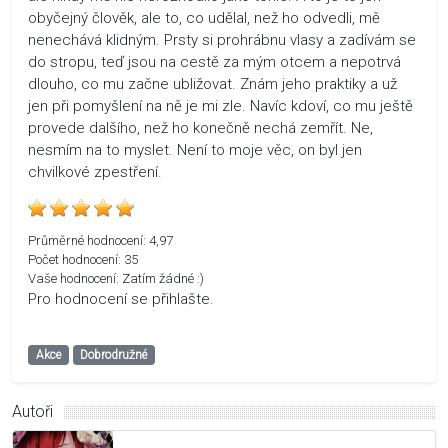
obyčejný člověk, ale to, co udělal, než ho odvedli, mě
nenechává klidným. Prsty si prohrábnu vlasy a zadívám se
do stropu, teď jsou na cestě za mým otcem a nepotrvá
dlouho, co mu začne ubližovat. Znám jeho praktiky a už
jen při pomyšlení na ně je mi zle. Navíc kdoví, co mu ještě
provede dalšího, než ho konečně nechá zemřít. Ne,
nesmím na to myslet. Není to moje věc, on byl jen
chvilkové zpestření.
Průměrné hodnocení:
4,97
Počet hodnocení:
35
Vaše hodnocení:
Zatím žádné :)
Pro hodnocení se přihlašte.
Akce
Dobrodružné
Autoři