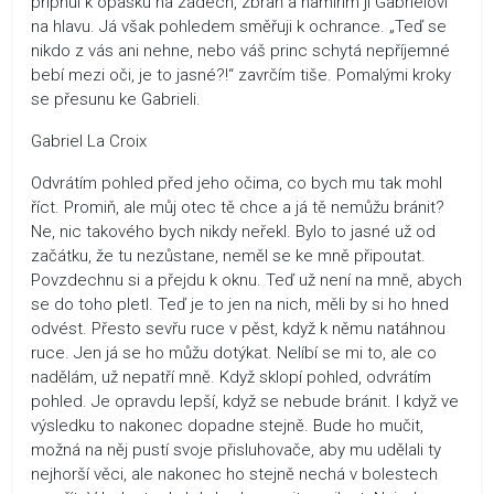
připnul k opasku na zádech, zbraň a namířím ji Gabrielovi
na hlavu. Já však pohledem směřuji k ochrance. „Teď se
nikdo z vás ani nehne, nebo váš princ schytá nepříjemné
bebí mezi oči, je to jasné?!“ zavrčím tiše. Pomalými kroky
se přesunu ke Gabrieli.
Gabriel La Croix
Odvrátím pohled před jeho očima, co bych mu tak mohl
říct. Promiň, ale můj otec tě chce a já tě nemůžu bránit?
Ne, nic takového bych nikdy neřekl. Bylo to jasné už od
začátku, že tu nezůstane, neměl se ke mně připoutat.
Povzdechnu si a přejdu k oknu. Teď už není na mně, abych
se do toho pletl. Teď je to jen na nich, měli by si ho hned
odvést. Přesto sevřu ruce v pěst, když k němu natáhnou
ruce. Jen já se ho můžu dotýkat. Nelíbí se mi to, ale co
nadělám, už nepatří mně. Když sklopí pohled, odvrátím
pohled. Je opravdu lepší, když se nebude bránit. I když ve
výsledku to nakonec dopadne stejně. Bude ho mučit,
možná na něj pustí svoje přisluhovače, aby mu udělali ty
nejhorší věci, ale nakonec ho stejně nechá v bolestech