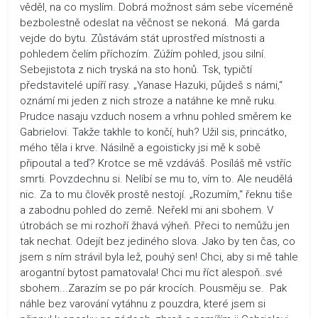
věděl, na co myslím. Dobrá možnost sám sebe víceméně
bezbolestně odeslat na věčnost se nekoná. Má garda
vejde do bytu. Zůstávám stát uprostřed místnosti a
pohledem čelím příchozím. Zúžím pohled, jsou silní.
Sebejistota z nich tryská na sto honů. Tsk, typičtí
představitelé upíří rasy. „Yanase Hazuki, půjdeš s námi,“
oznámí mi jeden z nich stroze a natáhne ke mně ruku.
Prudce nasaju vzduch nosem a vrhnu pohled směrem ke
Gabrielovi. Takže takhle to končí, huh? Užil sis, princátko,
mého těla i krve. Násilně a egoisticky jsi mě k sobě
připoutal a teď? Krotce se mě vzdáváš. Posíláš mě vstříc
smrti. Povzdechnu si. Nelíbí se mu to, vím to. Ale neudělá
nic. Za to mu člověk prostě nestojí. „Rozumím,“ řeknu tiše
a zabodnu pohled do země. Neřekl mi ani sbohem. V
útrobách se mi rozhoří žhavá výheň. Přeci to nemůžu jen
tak nechat. Odejít bez jediného slova. Jako by ten čas, co
jsem s ním strávil byla lež, pouhý sen! Chci, aby si mě tahle
arogantní bytost pamatovala! Chci mu říct alespoň..své
sbohem...Zarazím se po pár krocích. Pousměju se. Pak
náhle bez varování vytáhnu z pouzdra, které jsem si