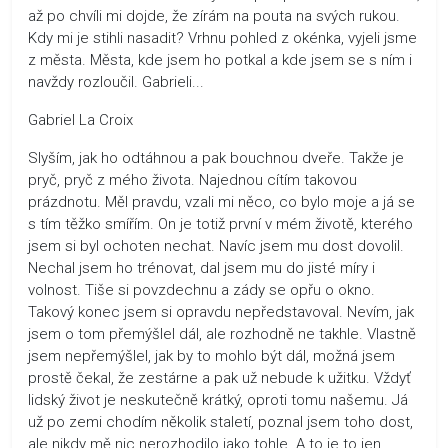
až po chvíli mi dojde, že zírám na pouta na svých rukou.
Kdy mi je stihli nasadit? Vrhnu pohled z okénka, vyjeli jsme
z města. Města, kde jsem ho potkal a kde jsem se s ním i
navždy rozloučil. Gabrieli...
Gabriel La Croix
Slyším, jak ho odtáhnou a pak bouchnou dveře. Takže je
pryč, pryč z mého života. Najednou cítím takovou
prázdnotu. Měl pravdu, vzali mi něco, co bylo moje a já se
s tím těžko smířím. On je totiž první v mém životě, kterého
jsem si byl ochoten nechat. Navíc jsem mu dost dovolil.
Nechal jsem ho trénovat, dal jsem mu do jisté míry i
volnost. Tiše si povzdechnu a zády se opřu o okno.
Takový konec jsem si opravdu nepředstavoval. Nevím, jak
jsem o tom přemýšlel dál, ale rozhodně ne takhle. Vlastně
jsem nepřemýšlel, jak by to mohlo být dál, možná jsem
prostě čekal, že zestárne a pak už nebude k užitku. Vždyť
lidský život je neskutečně krátký, oproti tomu našemu. Já
už po zemi chodím několik staletí, poznal jsem toho dost,
ale nikdy mě nic nerozhodilo jako tohle. A to je to jen