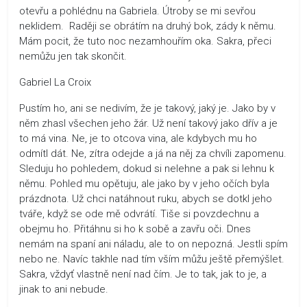
otevřu a pohlédnu na Gabriela. Útroby se mi sevřou
neklidem. Raději se obrátím na druhý bok, zády k němu.
Mám pocit, že tuto noc nezamhouřím oka. Sakra, přeci
nemůžu jen tak skončit.
Gabriel La Croix
Pustím ho, ani se nedivím, že je takový, jaký je. Jako by v
něm zhasl všechen jeho žár. Už není takový jako dřív a je
to má vina. Ne, je to otcova vina, ale kdybych mu ho
odmítl dát. Ne, zítra odejde a já na něj za chvíli zapomenu.
Sleduju ho pohledem, dokud si nelehne a pak si lehnu k
němu. Pohled mu opětuju, ale jako by v jeho očích byla
prázdnota. Už chci natáhnout ruku, abych se dotkl jeho
tváře, když se ode mě odvrátí. Tiše si povzdechnu a
obejmu ho. Přitáhnu si ho k sobě a zavřu oči. Dnes
nemám na spaní ani náladu, ale to on nepozná. Jestli spím
nebo ne. Navíc takhle nad tím vším můžu ještě přemýšlet.
Sakra, vždyť vlastně není nad čím. Je to tak, jak to je, a
jinak to ani nebude.