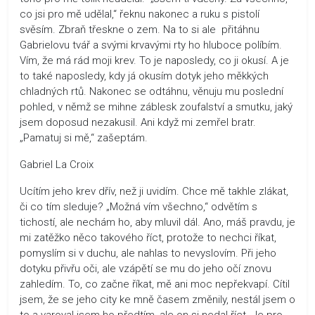
co jsi pro mě udělal,“ řeknu nakonec a ruku s pistolí
svěsím. Zbraň třeskne o zem. Na to si ale přitáhnu
Gabrielovu tvář a svými krvavými rty ho hluboce políbím.
Vím, že má rád moji krev. To je naposledy, co ji okusí. A je
to také naposledy, kdy já okusím dotyk jeho měkkých
chladných rtů. Nakonec se odtáhnu, věnuju mu poslední
pohled, v němž se mihne záblesk zoufalství a smutku, jaký
jsem doposud nezakusil. Ani když mi zemřel bratr.
„Pamatuj si mě,“ zašeptám.
Gabriel La Croix
Ucítím jeho krev dřív, než ji uvidím. Chce mě takhle zlákat,
či co tím sleduje? „Možná vím všechno,“ odvětím s
tichostí, ale nechám ho, aby mluvil dál. Ano, máš pravdu, je
mi zatěžko něco takového říct, protože to nechci říkat,
pomyslím si v duchu, ale nahlas to nevyslovím. Při jeho
dotyku přivřu oči, ale vzápětí se mu do jeho očí znovu
zahledím. To, co začne říkat, mě ani moc nepřekvapí. Cítil
jsem, že se jeho city ke mně časem změnily, nestál jsem o
to a varoval jsem ho předtím, ale on si nedal říct. Je pro