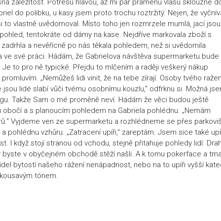
ná záležitost. Potřesu hlavou, až mi pár pramenů vlasů sklouzne d
riel do polibku, u kasy jsem proto trochu roztržitý. Nejen, že vyčnív
si to vlastně uvědomoval. Místo toho jen rozmrzele mumlá, jací jsou
ý pohled, tentokráte od dámy na kase. Nejdříve markovala zboží s
 zadrhla a nevěřícně po nás těkala pohledem, než si uvědomila
a ve své práci. Hádám, že Gabrielova návštěva supermarketu bude
 to pro ně typické. Přejdu to mlčením a raději veškerý nákup
romluvím. „Nemůžeš lidi vinit, že na tebe zírají. Osoby tvého ražen
jsou lidé slabí vůči tvému osobnímu kouzlu,“ odfrknu si. Možná js
o egu. Takže Sam o mé proměně neví. Hádám že věci budou ještě
nu obočí a s planoucím pohledem na Gabriela pohlédnu. „Nemám
rů.“ Vyjdeme ven ze supermarketu a rozhlédneme se přes parkoviš
 pohlédnu vzhůru. „Zatracení upíři,“ zareptám. Jsem sice také upír
t. I když stojí stranou od vchodu, stejně přitahuje pohledy lidí. Dra
rý byste v obyčejném obchodě stěží našli. A k tomu pokerface a tm
idel bytostí našeho rážení nenápadnost, nebo na to upíři vyšší kate
 kousavým tónem.