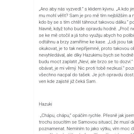
„Ano aby nás vyzvedl.“ s klidem kývnu. „A kdo j
mu mohl věřit? Sam je pro mě tím nejbližším a
kdo by se s tím chtěl táhnout takovou dálku.“
hlavně, když toho bude opravdu hodně. „Proč ne
se ke mě otočil a já toho využiju abych ho políbi
odtáhnu a brzy zamíříme ke kase. „Lidi jsou tak
okukovat, je to tak nepříjemné, proto takovou
nevyhledával, ale díky Hazukimu bych se hodně 
budu moct zaplatit „Neví, ale brzo se to dozví
obávat, je mi věrný. Nic proti tobě nezkusí.“
všechno nacpal do tašek. Je jich opravdu dos
ven kde zajisté již čeká Sam.
Hazuki
„Chápu, chápu,“ opáčím rychle. Přesně jak jsem 
trochu soucítím se Samovou situací, že musí dě
poznamenat. Nemíním to jako výtku, vím moc dob