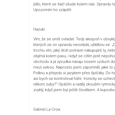
jídlo, které se tlačí všude kolem nás. Opravdu 
Upozorním ho vzápětí
Hazuki
Vím, že se umíš ovládat. Tedy alespoň v obvyklýc
kterých se on opravdu neovládá, ušklíbnu se. „
trochu vím, jaký druh potravin nakupuješ ty, 
objímá kolem pasu, i když se cítím jisté nepoho
obchodu a já zprudka nasaju nosem vzduch do pl
mezi sebou. Naprosto jsem zapomněl, jaké to je. 
Polknu a přejedu si jazykem přes špičáky. Do h
asi bych se kontroloval hůře. Ironicky se uche
někom zuby?“ Opáčím a raději zkouším rytmicky d
zvyklý, když jsem byl ještě člověkem. A kupodivu
Gabriel La Croix