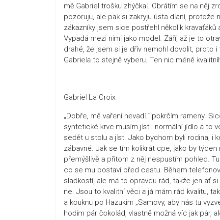
mě Gabriel trošku zhýčkal. Obrátím se na něj 
pozoruju, ale pak si zakryju ústa dlaní, protož
zákazníky jsem sice postřehl několik kravaťáků a
Vypadá mezi nimi jako model. Září, až je to otra
drahé, že jsem si je dřív nemohl dovolit, proto
Gabriela to stejně vyberu. Ten nic méně kvalitní
Gabriel La Croix
„Dobře, mě vaření nevadí.“ pokrčím rameny. Si
syntetické krve musím jíst i normální jídlo a to
sedět u stolu a jíst. Jako bychom byli rodina, i 
zábavné. Jak se tím kolikrát cpe, jako by týden
přemýšlivě a přitom z něj nespustím pohled. Tuš
co se mu postaví před cestu. Během telefonová
sladkostí, ale má to opravdu rád, takže jen ať
ne. Jsou to kvalitní věci a já mám rád kvalitu
a kouknu po Hazukim „Samovy, aby nás tu vyzve
hodím pár čokolád, vlastně možná víc jak pár, al