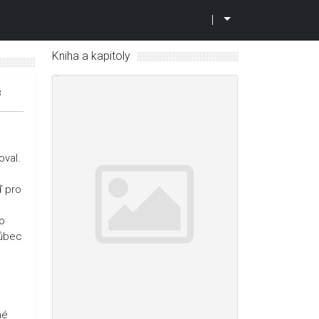
|
Kniha a kapitoly
8
oval.
ď pro
no
vůbec
né