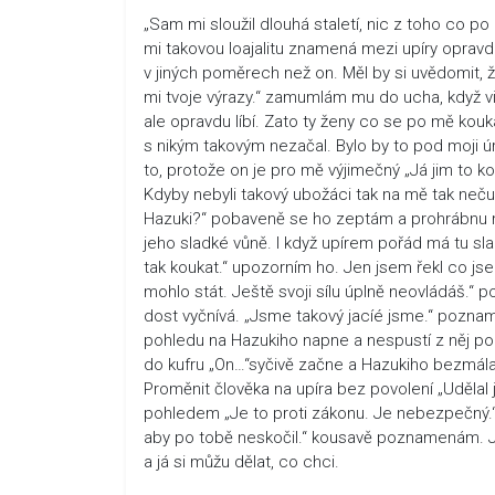
„Sam mi sloužil dlouhá staletí, nic z toho co po
mi takovou loajalitu znamená mezi upíry opravdu 
v jiných poměrech než on. Měl by si uvědomit, 
mi tvoje výrazy.“ zamumlám mu do ucha, když vid
ale opravdu líbí. Zato ty ženy co se po mě koukaj
s nikým takovým nezačal. Bylo by to pod moji úr
to, protože on je pro mě výjimečný „Já jim to 
Kdyby nebyli takový ubožáci tak na mě tak nečum
Hazuki?“ pobaveně se ho zeptám a prohrábnu mu
jeho sladké vůně. I když upírem pořád má tu sl
tak koukat.“ upozorním ho. Jen jsem řekl co jse
mohlo stát. Ještě svoji sílu úplně neovládáš
dost vyčnívá. „Jsme takový jacíé jsme.“ pozna
pohledu na Hazukiho napne a nespustí z něj pohl
do kufru „On…“syčivě začne a Hazukiho bezmála 
Proměnit člověka na upíra bez povolení „Uděla
pohledem „Je to proti zákonu. Je nebezpečný.“ 
aby po tobě neskočil.“ kousavě poznamenám. Je
a já si můžu dělat, co chci.