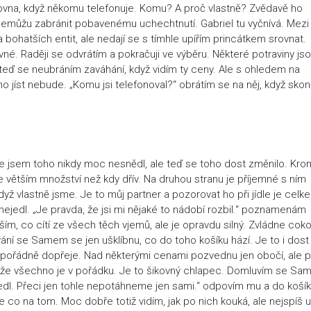
zrovna, když někomu telefonuje. Komu? A proč vlastně? Zvědavě ho
e nemůžu zabránit pobavenému uchechtnutí. Gabriel tu vyčnívá. Mezi
 bohatších entit, ale nedají se s tímhle upířím princátkem srovnat.
vné. Raději se odvrátím a pokračuji ve výběru. Některé potraviny jso
 i teď se neubráním zaváhání, když vidím ty ceny. Ale s ohledem na
ho jíst nebude. „Komu jsi telefonoval?“ obrátím se na něj, když skon
ce jsem toho nikdy moc nesnědl, ale teď se toho dost změnilo. Kr
 ve větším množství než kdy dřív. Na druhou stranu je příjemné s ním
když vlastně jsme. Je to můj partner a pozorovat ho při jídle je celke
 nejedl. „Je pravda, že jsi mi nějaké to nádobí rozbil.“ poznamenám
ím, co cítí ze všech těch vjemů, ale je opravdu silný. Zvládne cokol
ní se Samem se jen ušklíbnu, co do toho košíku hází. Je to i dost
 si pořádně dopřeje. Nad některými cenami pozvednu jen obočí, ale 
, takže všechno je v pořádku. Je to šikovný chlapec. Domluvím se S
dl. Přeci jen tohle nepotáhneme jen sami.“ odpovím mu a do koší
e co na tom. Moc dobře totiž vidím, jak po nich kouká, ale nejspíš 