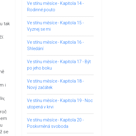
Ve stínu měsíce - Kapitola 14 -
Rodinné pouto
Ve stínu měsíce - Kapitola 15 -
u tak
Vyznej se mi
čí.
Ve stínu měsíce - Kapitola 16 -
Shledání
Ve stínu měsíce - Kapitola 17 - Být
po jeho boku
omě
Ve stínu měsíce - Kapitola 18 -
m i
Nový začátek
iv,
Ve stínu měsíce - Kapitola 19 - Noc
utopená v krvi
proč
amem
Ve stínu měsíce - Kapitola 20 -
ku
Poskvrněná svoboda
už se