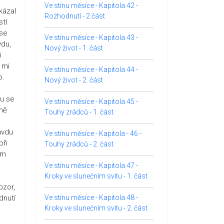
Ve stínu měsíce - Kapitola 42 -
kázal
Rozhodnutí - 2.část
stl
 se
Ve stínu měsíce - Kapitola 43 -
vdu,
Nový život - 1. část
i
 mi
Ve stínu měsíce - Kapitola 44 -
o.
Nový život - 2. část
nu se
Ve stínu měsíce - Kapitola 45 -
 mě
Touhy zrádců - 1. část
avdu
Ve stínu měsíce - Kapitola - 46 -
při
Touhy zrádců - 2. část
ím
Ve stínu měsíce - Kapitola 47 -
Kroky ve slunečním svitu - 1. část
ozor,
dnutí
Ve stínu měsíce - Kapitola 48 -
Kroky ve slunečním svitu - 2. část