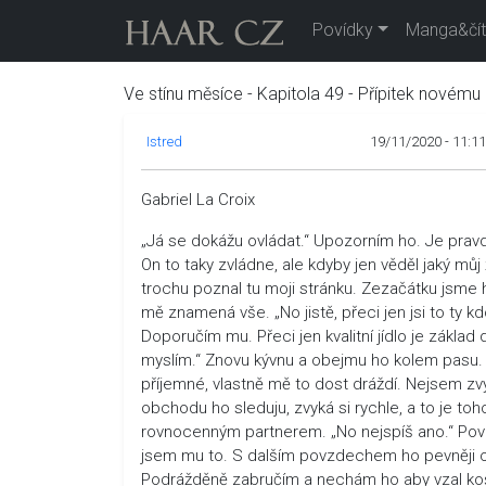
Povídky
Manga&čít
Ve stínu měsíce - Kapitola 49 - Přípitek novému 
Istred
19/11/2020 - 11:11
Gabriel La Croix
„Já se dokážu ovládat.“ Upozorním ho. Je pravda
On to taky zvládne, ale kdyby jen věděl jaký mů
trochu poznal tu moji stránku. Zezačátku jsme
mě znamená vše. „No jistě, přeci jen jsi to ty kd
Doporučím mu. Přeci jen kvalitní jídlo je základ
myslím.“ Znovu kývnu a obejmu ho kolem pasu. N
příjemné, vlastně mě to dost dráždí. Nejsem zvyk
obchodu ho sleduju, zvyká si rychle, a to je toh
rovnocenným partnerem. „No nejspíš ano.“ Povzde
jsem mu to. S dalším povzdechem ho pevněji obej
Podrážděně zabručím a nechám ho aby vzal koší