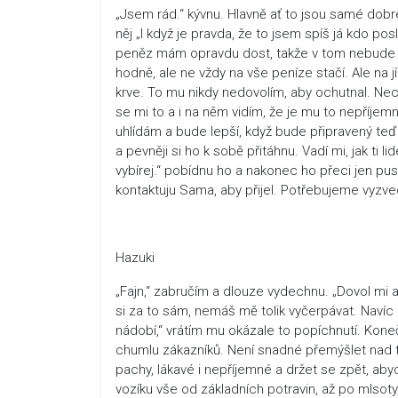
„Jsem rád.“ kývnu. Hlavně ať to jsou samé dobr
něj „I když je pravda, že to jsem spíš já kdo p
peněz mám opravdu dost, takže v tom nebud
hodně, ale ne vždy na vše peníze stačí. Ale na jí
krve. To mu nikdy nedovolím, aby ochutnal. Nechc
se mi to a i na něm vidím, že je mu to nepříje
uhlídám a bude lepší, když bude připravený te
a pevněji si ho k sobě přitáhnu. Vadí mi, jak ti 
vybírej.“ pobídnu ho a nakonec ho přeci jen pu
kontaktuju Sama, aby přijel. Potřebujeme vyzve
Hazuki
„Fajn,“ zabručím a dlouze vydechnu. „Dovol mi a
si za to sám, nemáš mě tolik vyčerpávat. Navíc p
nádobí,“ vrátím mu okázale to popíchnutí. Kon
chumlu zákazníků. Není snadné přemýšlet nad tí
pachy, lákavé i nepříjemné a držet se zpět, ab
vozíku vše od základních potravin, až po mlsot