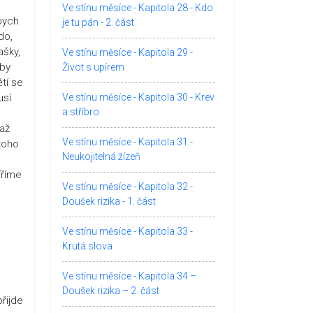
Ve stínu měsíce - Kapitola 28 - Kdo
 bych
je tu pán - 2. část
do,
ašky,
Ve stínu měsíce - Kapitola 29 -
aby
Život s upírem
ětí se
usí
Ve stínu měsíce - Kapitola 30 - Krev
a stříbro
 až
Ve stínu měsíce - Kapitola 31 -
toho
Neukojitelná žízeň
íříme
Ve stínu měsíce - Kapitola 32 -
Doušek rizika - 1. část
Ve stínu měsíce - Kapitola 33 -
Krutá slova
Ve stínu měsíce - Kapitola 34 –
Doušek rizika – 2. část
řijde