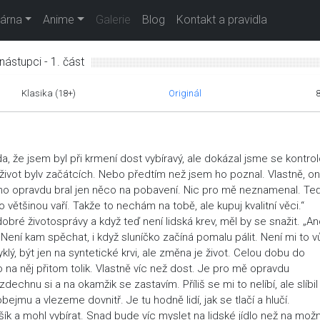
árna
Anime
Galerie
Blog
Kontakt a pravidla
nástupci - 1. část
Klasika (18+)
Originál
, že jsem byl při krmení dost vybíravý, ale dokázal jsme se kontrol
j život bylv začátcích. Nebo předtím než jsem ho poznal. Vlastně, on
 ho opravdu bral jen něco na pobavení. Nic pro mě neznamenal. Te
o většinou vaří. Takže to nechám na tobě, ale kupuj kvalitní věci.“
 dobré životosprávy a když teď není lidská krev, měl by se snažit. „A
ení kam spěchat, i když sluníčko začíná pomalu pálit. Není mi to 
lý, být jen na syntetické krvi, ale změna je život. Celou dobu do
o na něj přitom tolik. Vlastně víc než dost. Je pro mě opravdu
chnu si a na okamžik se zastavím. Příliš se mi to nelíbí, ale slíbil
mu a vlezeme dovnitř. Je tu hodně lidí, jak se tlačí a hlučí.
k a mohl vybírat. Snad bude víc myslet na lidské jídlo než na mož