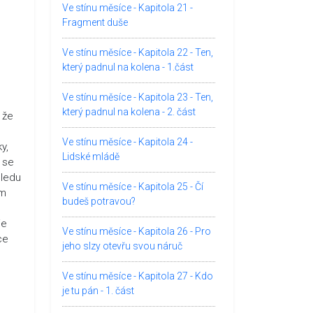
Ve stínu měsíce - Kapitola 21 -
Fragment duše
Ve stínu měsíce - Kapitola 22 - Ten,
který padnul na kolena - 1.část
Ve stínu měsíce - Kapitola 23 - Ten,
který padnul na kolena - 2. část
 že
Ve stínu měsíce - Kapitola 24 -
y,
Lidské mládě
 se
hledu
Ve stínu měsíce - Kapitola 25 - Čí
om
budeš potravou?
je
Ve stínu měsíce - Kapitola 26 - Pro
ce
jeho slzy otevřu svou náruč
Ve stínu měsíce - Kapitola 27 - Kdo
je tu pán - 1. část