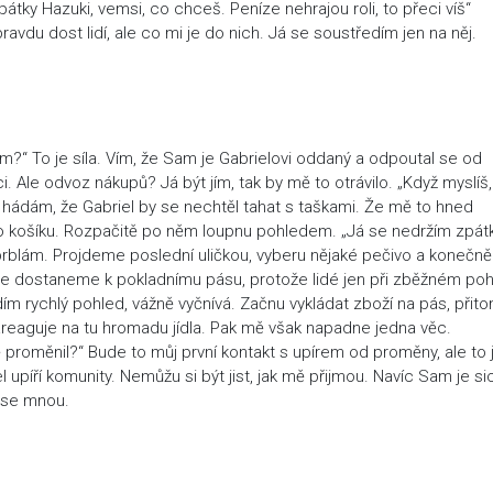
tky Hazuki, vemsi, co chceš. Peníze nehrajou roli, to přeci víš“
avdu dost lidí, ale co mi je do nich. Já se soustředím jen na něj.
?“ To je síla. Vím, že Sam je Gabrielovi oddaný a odpoutal se od
. Ale odvoz nákupů? Já být jím, tak by mě to otrávilo. „Když myslíš,
 hádám, že Gabriel by se nechtěl tahat s taškami. Že mě to hned
do košíku. Rozpačitě po něm loupnu pohledem. „Já se nedržím zpátk
brblám. Projdeme poslední uličkou, vyberu nějaké pečivo a konečně
hle dostaneme k pokladnímu pásu, protože lidé jen při zběžném po
ím rychlý pohled, vážně vyčnívá. Začnu vykládat zboží na pás, přit
reaguje na tu hromadu jídla. Pak mě však napadne jedna věc.
 mě proměnil?“ Bude to můj první kontakt s upírem od proměny, ale to 
 upíří komunity. Nemůžu si být jist, jak mě přijmou. Navíc Sam je si
 se mnou.