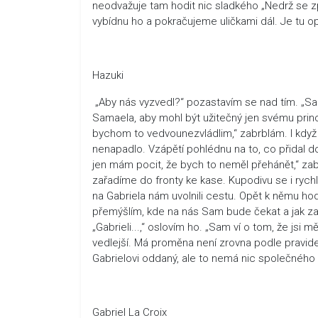
neodvažuje tam hodit nic sladkého „Nedrž se zpá
vybídnu ho a pokračujeme uličkami dál. Je tu opr
Hazuki
„Aby nás vyzvedl?“ pozastavím se nad tím. „Sam
Samaela, aby mohl být užitečný jen svému princi
bychom to vedvounezvládlim,“ zabrblám. I když
nenapadlo. Vzápětí pohlédnu na to, co přidal 
jen mám pocit, že bych to neměl přehánět,“ za
zařadíme do fronty ke kase. Kupodivu se i ryc
na Gabriela nám uvolnili cestu. Opět k němu hod
přemýšlím, kde na nás Sam bude čekat a jak za
„Gabrieli...,“ oslovím ho. „Sam ví o tom, že jsi
vedlejší. Má proměna není zrovna podle pravidel
Gabrielovi oddaný, ale to nemá nic společného
Gabriel La Croix