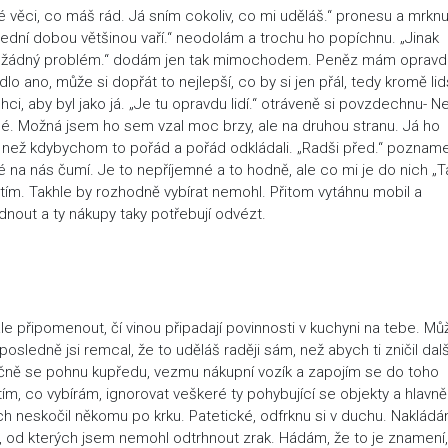
é věci, co máš rád. Já sním cokoliv, co mi uděláš.“ pronesu a mrkn
oslední dobou většinou vaří.“ neodolám a trochu ho popíchnu. „Jinak
e žádný problém.“ dodám jen tak mimochodem. Peněz mám opravd
dlo ano, může si dopřát to nejlepší, co by si jen přál, tedy kromě li
i, aby byl jako já. „Je tu opravdu lidí.“ otráveně si povzdechnu- Ne
mné. Možná jsem ho sem vzal moc brzy, ale na druhou stranu. Já ho
ď než kdybychom to pořád a pořád odkládali. „Radši před.“ pozna
lidé na nás čumí. Je to nepříjemné a to hodně, ale co mi je do nich „T
stím. Takhle by rozhodně vybírat nemohl. Přitom vytáhnu mobil a
dnout a ty nákupy taky potřebují odvézt.
le připomenout, čí vinou připadají povinnosti v kuchyni na tebe. Mů
osledně jsi remcal, že to uděláš raději sám, než abych ti zničil dalš
ečně se pohnu kupředu, vezmu nákupní vozík a zapojím se do toho
m, co vybírám, ignorovat veškeré ty pohybující se objekty a hlavně
ych neskočil někomu po krku. Patetické, odfrknu si v duchu. Naklád
y, od kterých jsem nemohl odtrhnout zrak. Hádám, že to je znamení,