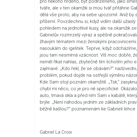
pro někoho hrdého, byť podřízeného, jako směš
tváře, ale v ten okamžik si mou tvář přitáhne Gab
dělá vše proto, aby na sebe upozornil. Aniž by 
příšerní. Povzdechnu si, když vidím další užasl
pohledem na jednotlivé kusy, ale na okamžik se
Gabrielův rozmrzelý výraz a spěšně pokračoval
žhavým tématem mezi ženskými pracovnicemi. Je
nasoukám do igelitek. Teprve, když odcházíme, p
jsou tam nesmírná vzácnost. Víš moc dobře, že 
neměl říkat nahlas, zbytečně tím lichotím jeh
zajímavé. „Kdo řekl, že se obávám?“ nadzved
problém, pokud dojde na ostřejší výměnu názo
Kde Sam stojí poznám okamžitě. „Tsk,“ zasyknu a
chybí mi něco, co je pro ně specifické. Okázalos
auto, tmavá skla a před ním Sam v kabátě, kte
brýle. „Není náhodou jedním ze základních prav
běžně kašlou?“ poznamenám ke Gabrieli lehce
Gabriel La Croix