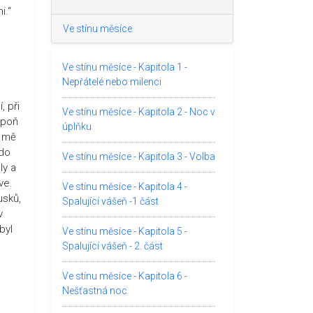
i.“
Ve stínu měsíce
Ve stínu měsíce - Kapitola 1 -
Nepřátelé nebo milenci
, při
Ve stínu měsíce - Kapitola 2 - Noc v
spoň
úplňku
ť mě
 do
Ve stínu měsíce - Kapitola 3 - Volba
ly a
ve.
Ve stínu měsíce - Kapitola 4 -
usků,
Spalující vášeň -1 část
v
byl
Ve stínu měsíce - Kapitola 5 -
Spalující vášeň - 2. část
Ve stínu měsíce - Kapitola 6 -
Nešťastná noc