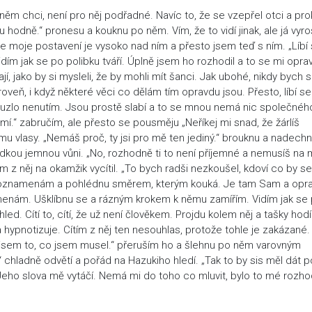
 něm chci, není pro něj podřadné. Navíc to, že se vzepřel otci a pro
hodně.“ pronesu a kouknu po něm. Vím, že to vidí jinak, ale já vyro
že moje postavení je vysoko nad ním a přesto jsem teď s ním. „Líbí
ím jak se po polibku tváří. Úplně jsem ho rozhodil a to se mi opra
í, jako by si mysleli, že by mohli mít šanci. Jak ubohé, nikdy bych s
oveň, i když některé věci co dělám tím opravdu jsou. Přesto, líbí se
kouzlo nenutím. Jsou prostě slabí a to se mnou nemá nic společnéh
í.“ zabručím, ale přesto se pousměju „Neříkej mi snad, že žárlíš
 vlasy. „Nemáš proč, ty jsi pro mě ten jediný.“ brouknu a nadech
adkou jemnou vůni. „No, rozhodně ti to není příjemné a nemusíš na
m z něj na okamžik vycítil. „To bych radši nezkoušel, kdoví co by se
.“ poznamenám a pohlédnu směrem, kterým kouká. Je tam Sam a opr
menám. Ušklíbnu se a rázným krokem k němu zamířím. Vidím jak se 
ed. Cítí to, cítí, že už není člověkem. Projdu kolem něj a tašky hod
hypnotizuje. Cítím z něj ten nesouhlas, protože tohle je zakázané.
l jsem to, co jsem musel.“ přeruším ho a šlehnu po něm varovným
chladně odvětí a pořád na Hazukiho hledí. „Tak to by sis měl dát p
ho slova mě vytáčí. Nemá mi do toho co mluvit, bylo to mé rozho