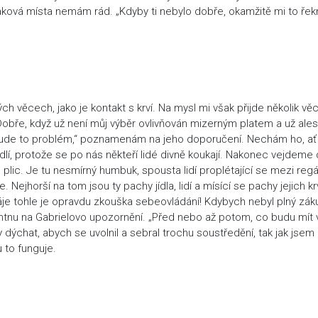
taková místa nemám rád. „Kdyby ti nebylo dobře, okamžitě mi to řekn
h věcech, jako je kontakt s krví. Na mysl mi však přijde několik věcí
Dobře, když už není můj výběr ovlivňován mizerným platem a už ale
nebude to problém,“ poznamenám na jeho doporučení. Nechám ho, a
dlí, protože se po nás někteří lidé divně koukají. Nakonec vejdeme
ic. Je tu nesmírný humbuk, spousta lidí proplétající se mezi regá
Nejhorší na tom jsou ty pachy jídla, lidí a mísící se pachy jejich kr
áje tohle je opravdu zkouška sebeovládání! Kdybych nebyl plný zák
chtnu na Gabrielovo upozornění. „Před nebo až potom, co budu mít 
ýchat, abych se uvolnil a sebral trochu soustředění, tak jak jsem 
 to funguje.