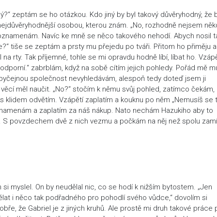
iný?“ zeptám se ho otázkou. Kdo jiný by byl takový důvěryhodný, že
 nejdůvěryhodnější osobou, kterou znám. „No, rozhodně nejsem něk
 poznamenám. Navíc ke mně se něco takového nehodí. Abych nosil t
?“ tiše se zeptám a prsty mu přejedu po tváři. Přitom ho přiměju 
l na rty. Tak příjemné, tohle se mi opravdu hodně líbí, líbat ho. Vzáp
 odporní.“ zabrblám, když na sobě cítím jejich pohledy. Pořád mě m
 obyčejnou společnost nevyhledávám, alespoň tedy doteď jsem ji
věcí měl naučit. „No?“ stočím k němu svůj pohled, zatímco čekám,
.“ s klidem odvětím. Vzápětí zaplatím a kouknu po něm „Nemusíš se 
 poznamenám a zaplatím za náš nákup. Nato nechám Hazukiho aby to
t. S povzdechem dvě z nich vezmu a počkám na něj než spolu zam
si myslel. On by neudělal nic, co se hodí k nižším bytostem. „Jen
lat i něco tak podřadného pro pohodlí svého vůdce,“ dovolím si
ře, že Gabriel je z jiných kruhů. Ale prostě mi druh takové práce p