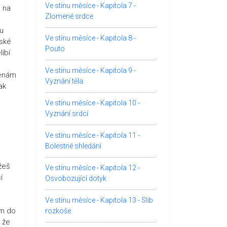
Ve stínu měsíce - Kapitola 7 -
u na
Zlomené srdce
u
Ve stínu měsíce - Kapitola 8 -
dské
Pouto
líbí
Ve stínu měsíce - Kapitola 9 -
menám
Vyznání těla
ak
Ve stínu měsíce - Kapitola 10 -
Vyznání srdcí
Ve stínu měsíce - Kapitola 11 -
Bolestné shledání
žeš
Ve stínu měsíce - Kapitola 12 -
í
Osvobozující dotyk
Ve stínu měsíce - Kapitola 13 - Slib
ám do
rozkoše
 že